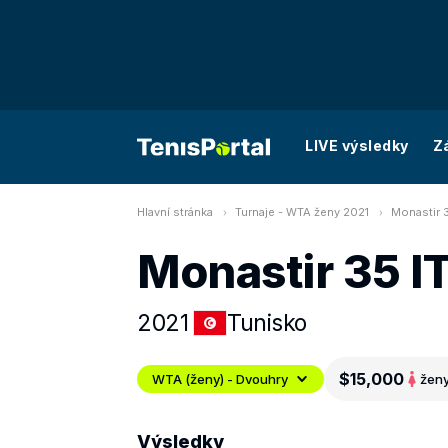
LIVE výsledky
Z
Hlavní stránka
Turnaje - WTA ženy 2021
Monastir 
Monastir 35 I
2021
Tunisko
$15,000
WTA (ženy) - Dvouhry
žen
Výsledky