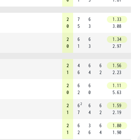
2
7
6
1.33
0
5
3
3.08
2
6
6
1.34
0
1
3
2.97
2
4
6
6
1.56
1
6
4
2
2.23
2
6
6
1.11
0
2
0
5.63
2
2
6
6
6
1.59
1
7
4
2
2.19
2
6
3
6
1.80
1
2
6
4
1.90