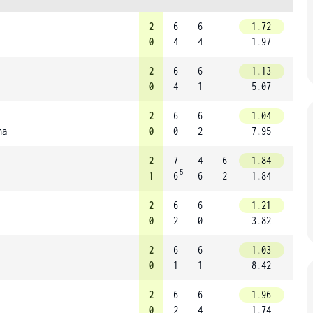
2
6
6
1.72
0
4
4
1.97
2
6
6
1.13
0
4
1
5.07
2
6
6
1.04
na
0
0
2
7.95
2
7
4
6
1.84
5
1
6
6
2
1.84
2
6
6
1.21
0
2
0
3.82
2
6
6
1.03
0
1
1
8.42
2
6
6
1.96
0
2
4
1.74