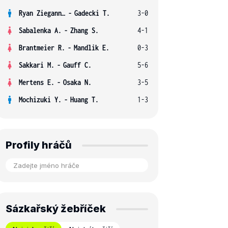
Ryan Ziegann S.
-
Gadecki T.
3-0
Sabalenka A.
-
Zhang S.
4-1
Brantmeier R.
-
Mandlik E.
0-3
Sakkari M.
-
Gauff C.
5-6
Mertens E.
-
Osaka N.
3-5
Mochizuki Y.
-
Huang T.
1-3
Profily hráčů
Sázkařský žebříček