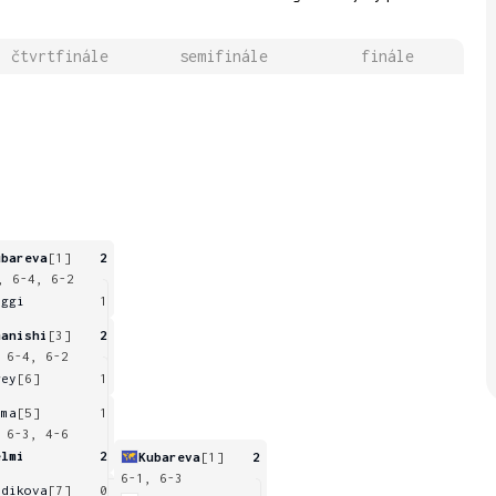
čtvrtfinále
semifinále
finále
ubareva
[1]
2
, 6-4, 6-2
aggi
1
manishi
[3]
2
 6-4, 6-2
rey
[6]
1
ema
[5]
1
 6-3, 4-6
elmi
2
Kubareva
[1]
2
6-1, 6-3
odikova
[7]
0