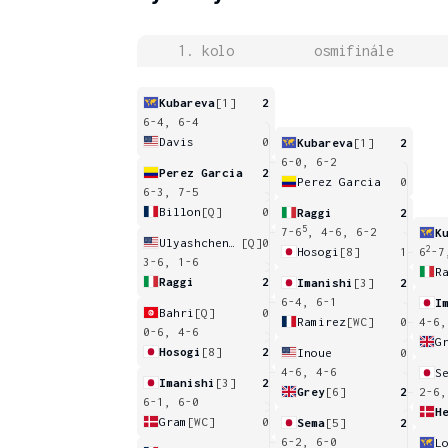
1. kolo
osmifinále
Kubareva
[1]
2
6-4, 6-4
Davis
0
Kubareva
[1]
2
6-0, 6-2
Perez Garcia
2
Perez Garcia
0
6-3, 7-5
Billon
[Q]
0
Raggi
2
5
7-6
, 4-6, 6-2
K
Ulyashchenko
[Q]
0
2
Hosogi
[8]
1
6
-7
3-6, 1-6
R
Raggi
2
Imanishi
[3]
2
6-4, 6-1
I
Bahri
[Q]
0
Ramirez
[WC]
0
4-6,
0-6, 4-6
G
Hosogi
[8]
2
Inoue
0
4-6, 4-6
S
Imanishi
[3]
2
Grey
[6]
2
2-6,
6-1, 6-0
H
Gram
[WC]
0
Sema
[5]
2
6-2, 6-0
L