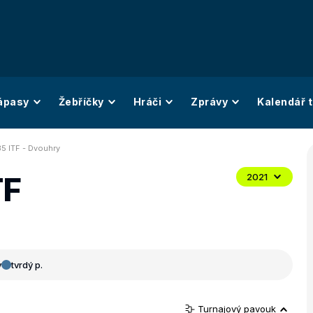
ápasy
Žebříčky
Hráči
Zprávy
Kalendář t
35 ITF - Dvouhry
TF
2021
y
tvrdý p.
Turnajový pavouk