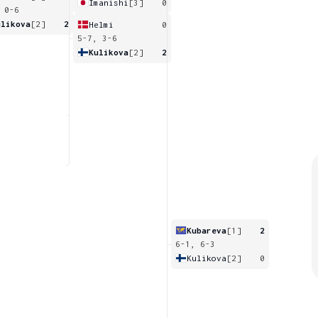
Imanishi
[3]
0
 0-6
ulikova
[2]
2
Helmi
0
5-7, 3-6
Kulikova
[2]
2
Kubareva
[1]
2
6-1, 6-3
Kulikova
[2]
0