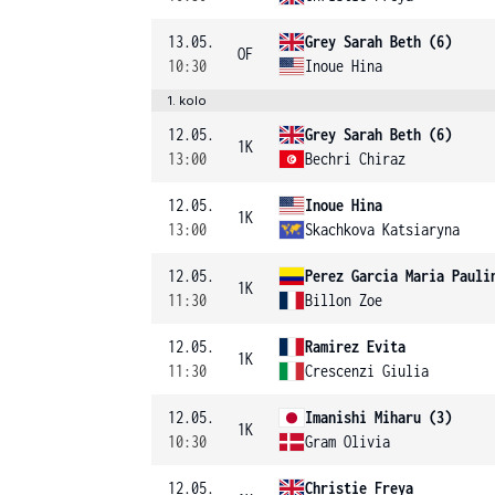
13.05.
Grey Sarah Beth (6)
OF
10:30
Inoue Hina
1. kolo
12.05.
Grey Sarah Beth (6)
1K
13:00
Bechri Chiraz
12.05.
Inoue Hina
1K
13:00
Skachkova Katsiaryna
12.05.
Perez Garcia Maria Pauli
1K
11:30
Billon Zoe
12.05.
Ramirez Evita
1K
11:30
Crescenzi Giulia
12.05.
Imanishi Miharu (3)
1K
10:30
Gram Olivia
12.05.
Christie Freya