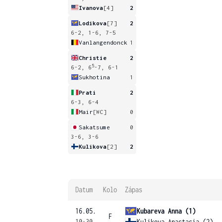
Ivanova
[4]
2
Lodikova
[7]
2
6-2, 1-6, 7-5
Vanlangendonck
1
Christie
2
5
6-2, 6
-7, 6-1
Sukhotina
1
Prati
2
6-3, 6-4
Mair
[WC]
0
Sakatsume
0
3-6, 3-6
Kulikova
[2]
2
Datum
Kolo
Zápas
16.05.
Kubareva Anna (1)
F
10:30
Kulikova Anastasia (2)