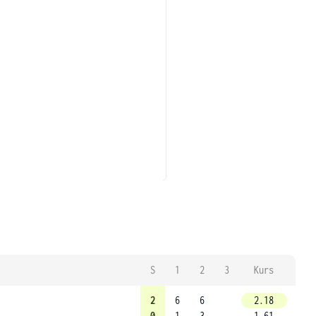
S
1
2
3
Kurs
2
6
6
2.18
0
1
3
1.61