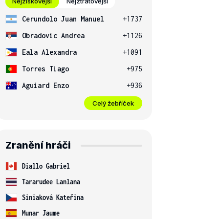
Nejziskovější
Nejztrátovější
Cerundolo Juan Manuel
+1737
Obradovic Andrea
+1126
Eala Alexandra
+1091
Torres Tiago
+975
Aguiard Enzo
+936
Celý žebříček
Zranění hráči
Diallo Gabriel
Tararudee Lanlana
Siniaková Kateřina
Munar Jaume