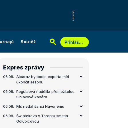
urnajů
Soutěž
Přihlášení
Expres zprávy
06.08.
Alcaraz by podle experta měl
ukončit sezonu
06.08.
Pegulaová nadělila přemožitelce
Siniakové kanára
06.08.
Fils nedal šanci Navonemu
06.08.
Šwiateková v Torontu smetla
Golubicovou