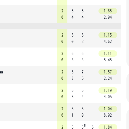
2
6
6
1.68
0
4
4
2.04
2
6
6
1.15
0
0
2
4.62
2
6
6
1.11
0
3
3
5.45
na
2
6
7
1.57
0
3
5
2.24
2
6
6
1.19
0
3
4
4.05
2
6
6
1.04
0
1
0
8.02
5
2
6
6
6
1.84