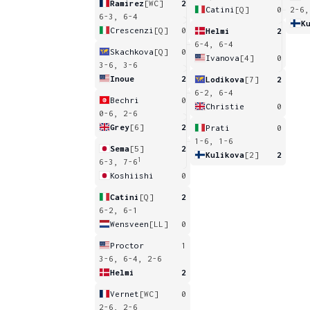
Ramirez
[WC]
2
Catini
[Q]
0
2-6,
6-3, 6-4
K
Crescenzi
[Q]
0
Helmi
2
6-4, 6-4
Skachkova
[Q]
0
Ivanova
[4]
0
3-6, 3-6
Inoue
2
Lodikova
[7]
2
6-2, 6-4
Bechri
0
Christie
0
0-6, 2-6
Grey
[6]
2
Prati
0
1-6, 1-6
Sema
[5]
2
Kulikova
[2]
2
1
6-3, 7-6
Koshiishi
0
Catini
[Q]
2
6-2, 6-1
Wensveen
[LL]
0
Proctor
1
3-6, 6-4, 2-6
Helmi
2
Vernet
[WC]
0
2-6, 2-6