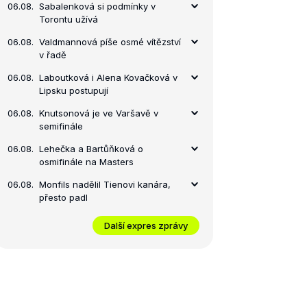
06.08.
Sabalenková si podmínky v
Torontu užívá
06.08.
Valdmannová píše osmé vítězství
v řadě
06.08.
Laboutková i Alena Kovačková v
Lipsku postupují
06.08.
Knutsonová je ve Varšavě v
semifinále
06.08.
Lehečka a Bartůňková o
osmifinále na Masters
06.08.
Monfils nadělil Tienovi kanára,
přesto padl
Další expres zprávy