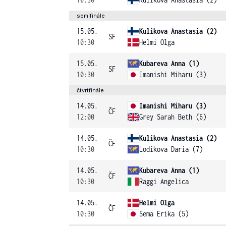
semifinále
15.05.
Kulikova Anastasia (2)
SF
10:30
Helmi Olga
15.05.
Kubareva Anna (1)
SF
10:30
Imanishi Miharu (3)
čtvrtfinále
14.05.
Imanishi Miharu (3)
ČF
12:00
Grey Sarah Beth (6)
14.05.
Kulikova Anastasia (2)
ČF
10:30
Lodikova Daria (7)
14.05.
Kubareva Anna (1)
ČF
10:30
Raggi Angelica
14.05.
Helmi Olga
ČF
10:30
Sema Erika (5)