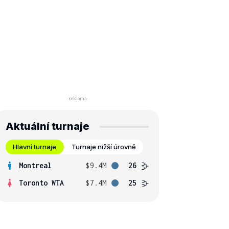
Aktuální turnaje
Hlavní turnaje
Turnaje nižší úrovně
Montreal
$9.4M
26
Toronto WTA
$7.4M
25