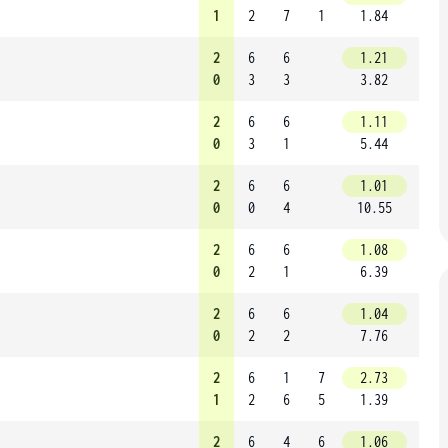
1
2
7
1
1.84
2
6
6
1.21
0
3
3
3.82
2
6
6
1.11
0
3
1
5.44
2
6
6
1.01
0
0
4
10.55
2
6
6
1.08
0
2
1
6.39
2
6
6
1.04
0
2
2
7.76
2
6
1
7
2.73
1
2
6
5
1.39
2
6
4
6
1.06