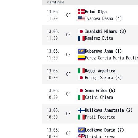
osmifinále
13.05.
Helmi Olga
OF
11:30
Ivanova Dasha (4)
13.05.
Imanishi Miharu (3)
OF
11:30
Ramirez Evita
13.05.
Kubareva Anna (1)
OF
11:30
Perez Garcia Maria Pauli
13.05.
Raggi Angelica
OF
10:30
Hosogi Sakura (8)
13.05.
Sema Erika (5)
OF
10:30
Catini Chiara
13.05.
Kulikova Anastasia (2)
OF
10:30
Prati Federica
13.05.
Lodikova Daria (7)
OF
10:30
Christie Freya