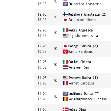
1K
10:30
Sukhotina Anastasia
12.05.
Kulikova Anastasia (2)
1K
10:30
Sakatsume Himeno
12.05.
Raggi Angelica
1K
10:30
Ulyashchenko Anna
12.05.
Hosogi Sakura (8)
1K
10:30
Bahri Ferdaous
12.05.
Catini Chiara
1K
10:30
Wensveen Sem
11.05.
Ivanova Dasha (4)
1K
13:00
Vernet Caroline
11.05.
Lodikova Daria (7)
1K
13:00
Vanlangendonck Eliessa
11.05.
Helmi Olga