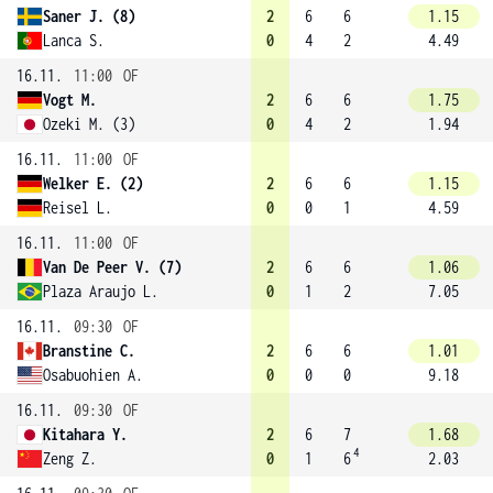
Saner J. (8)
2
6
6
1.15
Lanca S.
0
4
2
4.49
16.11.
11:00
OF
Vogt M.
2
6
6
1.75
Ozeki M. (3)
0
4
2
1.94
16.11.
11:00
OF
Welker E. (2)
2
6
6
1.15
Reisel L.
0
0
1
4.59
16.11.
11:00
OF
Van De Peer V. (7)
2
6
6
1.06
Plaza Araujo L.
0
1
2
7.05
16.11.
09:30
OF
Branstine C.
2
6
6
1.01
Osabuohien A.
0
0
0
9.18
16.11.
09:30
OF
Kitahara Y.
2
6
7
1.68
4
Zeng Z.
0
1
6
2.03