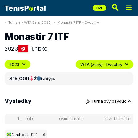
Turnaje - WTA ženy 2023
Monastir 7 ITF - Dvouhry
Monastir 7 ITF
2023
Tunisko
2023
WTA (ženy) - Dvouhry
$15,000
Ž
tvrdý p.
Výsledky
Turnajový pavouk
1. kolo
osmifinále
čtvrtfinále
Candiotto
[1]
0