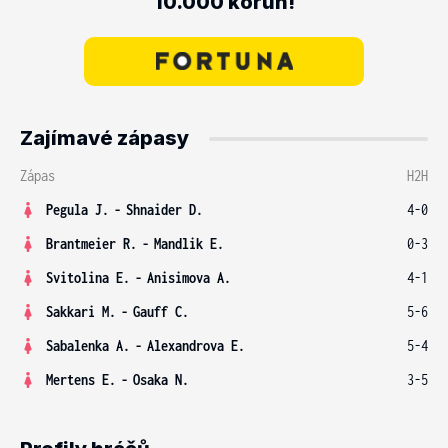
10.000 korun!
Zajímavé zápasy
Zápas
H2H
Pegula J.
-
Shnaider D.
4-0
Brantmeier R.
-
Mandlik E.
0-3
Svitolina E.
-
Anisimova A.
4-1
Sakkari M.
-
Gauff C.
5-6
Sabalenka A.
-
Alexandrova E.
5-4
Mertens E.
-
Osaka N.
3-5