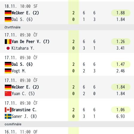
18.11.
10:00
SF
Welker E. (2)
2
6
6
1.88
Dal S. (6)
0
1
3
1.84
čtvrtfinále
17.11.
09:30
ČF
Van De Peer V. (7)
2
6
6
1.26
Kitahara Y.
0
3
1
3.41
17.11.
09:30
ČF
Dal S. (6)
2
6
6
1.47
Vogt M.
0
2
3
2.46
17.11.
09:30
ČF
Welker E. (2)
2
6
6
1.84
Yuan C. (5)
0
2
0
1.84
17.11.
09:30
ČF
Branstine C.
2
6
6
1.06
Saner J. (8)
0
3
1
6.93
osmifinále
16.11.
11:00
OF