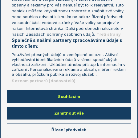
Turnaj mistryň
obsahy a reklamy pro vás nemusí být tolik relevantní. Tuto
Aktualní trendy
nabídku můžete kdykoli znovu zobrazit a změnit své volby
nebo souhlas odvolat kliknutím na odkaz Řízení předvoleb
ve spodní části webové stránky. Vaše volby se projeví v
Fotbalové přestupy
našem Internetová stránka. Další podrobnosti naleznete v
Livesport Daily
našich Zásadách ochrany osobních údajů.
Třetí strany
Společně s našimi partnery zpracováváme údaje s
LS Prague Open
tímto cílem:
Používání přesných údajů o zeměpisné poloze . Aktivní
vyhledávání identifikačních údajů v rámci specifických
vlastností zařízení . Ukládání a/nebo přístup k informacím v
Podmínky užití
Nastavení soukromí
zařízení . Personalizovaná reklama a obsah, měření reklam
GDPR a žurnalistika
Reklama
a obsahu, průzkum publika a rozvoj služeb .
Informace o zpracování osobních
Kontakt
Seznam partnerů (dodavatelů)
údajů
Tiráž
Souhlasím
Copyright © 2008-2026 TenisPortal.cz. Využíváme zpravodajství ČTK.
Zamítnout vše
Řízení předvoleb