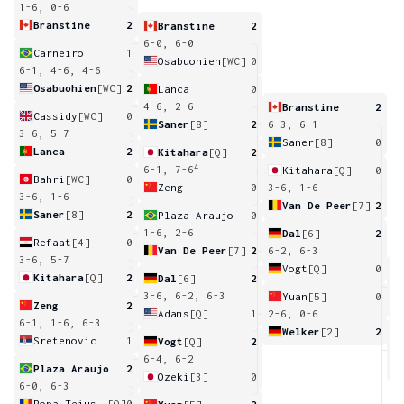
1-6, 0-6
Branstine
2
Branstine
2
6-0, 6-0
Carneiro
1
Osabuohien
[WC]
0
6-1, 4-6, 4-6
Osabuohien
[WC]
2
Lanca
0
4-6, 2-6
Branstine
2
Cassidy
[WC]
0
Saner
[8]
2
6-3, 6-1
3-6, 5-7
Saner
[8]
0
Lanca
2
Kitahara
[Q]
2
4
6-1, 7-6
Kitahara
[Q]
0
Bahri
[WC]
0
Zeng
0
3-6, 1-6
3-6, 1-6
Van De Peer
[7]
2
Saner
[8]
2
Plaza Araujo
0
1-6, 2-6
Dal
[6]
2
Refaat
[4]
0
Van De Peer
[7]
2
6-2, 6-3
3-6, 5-7
Vogt
[Q]
0
Kitahara
[Q]
2
Dal
[6]
2
6
3-6, 6-2, 6-3
Yuan
[5]
0
Zeng
2
Adams
[Q]
1
2-6, 0-6
6-1, 1-6, 6-3
Welker
[2]
2
Sretenovic
1
Vogt
[Q]
2
1
6-4, 6-2
Plaza Araujo
2
Ozeki
[3]
0
6-0, 6-3
Popa Teiusanu
[Q]
0