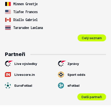
Minnen Greetje
Tiafoe Frances
Diallo Gabriel
Tararudee Lanlana
Celý seznam
Partneři
Live výsledky
Zprávy
Livescore.in
Sport odds
EuroFotbal
eFotbal
Další partneři