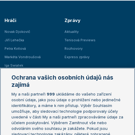
Hráči
Zprávy
Novak Djokovič
Aktuality
Jiří Lehečka
Tenisová Previews
Petra Kvitová
Rozhovory
Markéta Vondroušová
Express zprávy
Iga Swiatek
Marie Bouzková
Ochrana vašich osobních údajů nás
Žebříčky
Kalendář turnajů
zajímá
My a naši partneři
999
ukládáme do vašeho zařízení
Žebříček ATP (muži)
Australian Open
osobní údaje, jako jsou údaje o prohlížení nebo jedinečné
Žebříček WTA (ženy)
French Open
identifikátory, a máme k nim přístup. Výběr Souhlasím
umožňuje, aby sledovací technologie podporovaly účely
Sázkařský žebříček
Wimbledon
uvedené v části My a naši partneři zpracováváme údaje za
US Open
účelem poskytování. Výběrem Zamítnout vše nebo
odvoláním svého souhlasu je zakážete. Pokud jsou
Turnaj mistrů
sledovací technologie zakázány, některé zobrazené