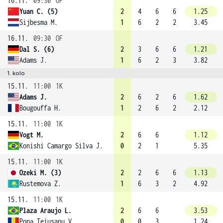
16.11.
09:30
OF
Yuan C. (5)
2
4
6
6
1.25
Sijbesma M.
1
6
2
2
3.45
16.11.
09:30
OF
Dal S. (6)
2
3
6
6
1.21
Adams J.
1
6
2
3
3.82
1. kolo
15.11.
11:00
1K
Adams J.
2
6
2
6
1.62
Bougouffa H.
1
2
6
2
2.12
15.11.
11:00
1K
Vogt M.
2
6
6
1.12
Konishi Camargo Silva J.
0
2
1
5.35
15.11.
11:00
1K
Ozeki M. (3)
2
2
6
6
1.13
Rustemova Z.
1
6
3
2
4.92
15.11.
11:00
1K
Plaza Araujo L.
2
6
6
3.53
Popa Teiusanu V.
0
0
3
1.24