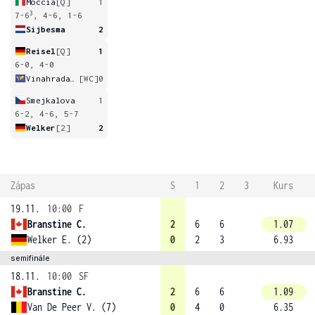
Moccia
[Q]
1
3
7-6
, 4-6, 1-6
Sijbesma
2
Reisel
[Q]
1
6-0, 4-0
Vinahradava
[WC]
0
Smejkalova
1
6-2, 4-6, 5-7
Welker
[2]
2
Zápas
S
1
2
3
Kurs
19.11.
10:00
F
Branstine C.
2
6
6
1.07
Welker E. (2)
0
2
3
6.93
semifinále
18.11.
10:00
SF
Branstine C.
2
6
6
1.09
Van De Peer V. (7)
0
4
0
6.35