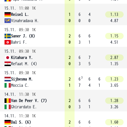
15.11.
11:00
1K
Reisel L.
1
6
4
1.13
Vinahradava H.
0
0
0
4.87
15.11.
09:30
1K
Saner J. (8)
2
6
6
1.15
Bahri F.
0
3
1
4.51
15.11.
09:30
1K
Kitahara Y.
2
6
7
2.87
Refaat M. (4)
0
3
5
1.35
15.11.
09:30
1K
3
Sijbesma M.
2
6
6
6
1.23
Moccia C.
1
7
4
1
3.65
14.11.
11:30
1K
Van De Peer V. (7)
2
6
6
1.28
Ghirardato E.
0
3
1
3.26
14.11.
11:30
1K
Dal S. (6)
2
6
6
1.60