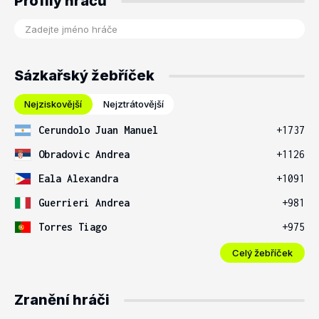
Profily hráčů
Sázkařský žebříček
Nejziskovější
Nejztrátovější
Cerundolo Juan Manuel
+1737
Obradovic Andrea
+1126
Eala Alexandra
+1091
Guerrieri Andrea
+981
Torres Tiago
+975
Celý žebříček
Zranění hráči