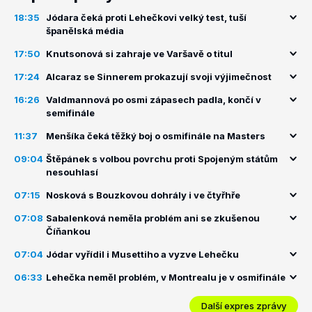
18:35
Jódara čeká proti Lehečkovi velký test, tuší
španělská média
17:50
Knutsonová si zahraje ve Varšavě o titul
17:24
Alcaraz se Sinnerem prokazují svoji výjimečnost
16:26
Valdmannová po osmi zápasech padla, končí v
semifinále
11:37
Menšíka čeká těžký boj o osmifinále na Masters
09:04
Štěpánek s volbou povrchu proti Spojeným státům
nesouhlasí
07:15
Nosková s Bouzkovou dohrály i ve čtyřhře
07:08
Sabalenková neměla problém ani se zkušenou
Číňankou
07:04
Jódar vyřídil i Musettiho a vyzve Lehečku
06:33
Lehečka neměl problém, v Montrealu je v osmifinále
Další expres zprávy