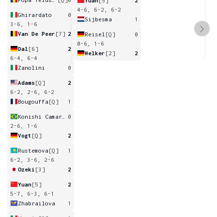
Yuan
[5]
2
4-6, 6-2, 6-2
Ghirardato
0
Sijbesma
1
3-6, 1-6
Van De Peer
[7]
2
Reisel
[Q]
0
0-6, 1-6
Dal
[6]
2
Welker
[2]
2
6-4, 6-4
Zanolini
0
Adams
[Q]
2
6-2, 2-6, 6-2
Bougouffa
[Q]
1
Konishi Camargo Silva
0
2-6, 1-6
Vogt
[Q]
2
Rustemova
[Q]
1
6-2, 3-6, 2-6
Ozeki
[3]
2
Yuan
[5]
2
5-7, 6-3, 6-1
Zhabrailova
1