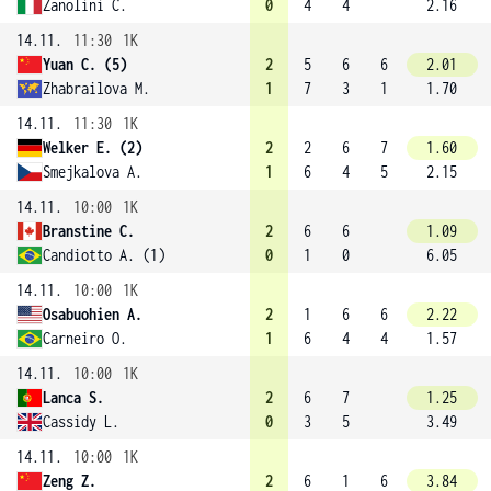
Zanolini C.
0
4
4
2.16
14.11.
11:30
1K
Yuan C. (5)
2
5
6
6
2.01
Zhabrailova M.
1
7
3
1
1.70
14.11.
11:30
1K
Welker E. (2)
2
2
6
7
1.60
Smejkalova A.
1
6
4
5
2.15
14.11.
10:00
1K
Branstine C.
2
6
6
1.09
Candiotto A. (1)
0
1
0
6.05
14.11.
10:00
1K
Osabuohien A.
2
1
6
6
2.22
Carneiro O.
1
6
4
4
1.57
14.11.
10:00
1K
Lanca S.
2
6
7
1.25
Cassidy L.
0
3
5
3.49
14.11.
10:00
1K
Zeng Z.
2
6
1
6
3.84