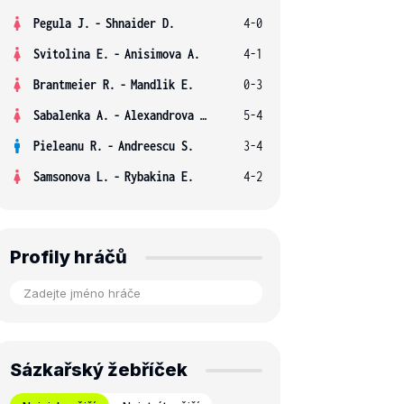
Pegula J.
-
Shnaider D.
4-0
Svitolina E.
-
Anisimova A.
4-1
Brantmeier R.
-
Mandlik E.
0-3
Sabalenka A.
-
Alexandrova E.
5-4
Pieleanu R.
-
Andreescu S.
3-4
Samsonova L.
-
Rybakina E.
4-2
Profily hráčů
Sázkařský žebříček