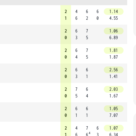
2
4
6
6
1.14
1
6
2
0
4.55
2
6
7
1.06
0
3
5
6.89
2
6
7
1.81
0
4
5
1.87
2
6
6
2.56
0
3
1
1.41
2
7
6
2.03
0
5
4
1.67
2
6
6
1.05
0
1
1
7.07
2
4
7
6
1.07
4
1
6
6
3
6.34