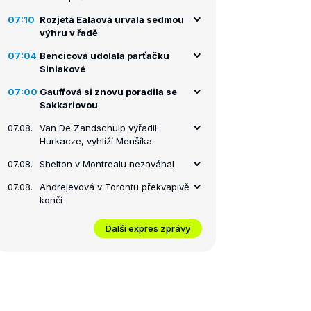
07:10
Rozjetá Ealaová urvala sedmou
výhru v řadě
07:04
Bencicová udolala parťačku
Siniakové
07:00
Gauffová si znovu poradila se
Sakkariovou
07.08.
Van De Zandschulp vyřadil
Hurkacze, vyhlíží Menšíka
07.08.
Shelton v Montrealu nezaváhal
07.08.
Andrejevová v Torontu překvapivě
končí
Další expres zprávy