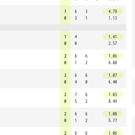
1
6
3
4.79
0
3
1
1.13
1
4
1.41
0
0
2.57
2
6
6
1.06
0
1
2
6.88
2
6
6
1.07
0
4
0
6.40
2
7
6
1.03
0
5
2
8.49
2
6
6
1.08
0
1
2
5.77
2
6
6
1.06