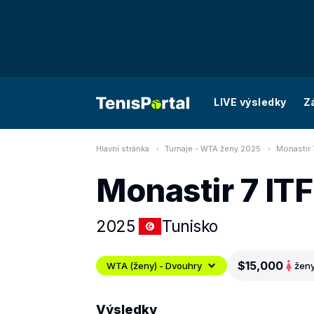
LIVE výsledky
Z
Hlavní stránka
Turnaje - WTA ženy 2025
Monastir 
Monastir 7 ITF
2025
Tunisko
$15,000
WTA (ženy) - Dvouhry
žen
Výsledky