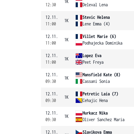
1K
12:30
Deleval Lena
12.11.
Stevic Helena
1K
11:00
Lene Emma (4)
12.11.
Villet Marie (6)
1K
11:00
Podhajecka Dominika
12.11.
Lopez Eva
1K
11:00
Peet Freya
12.11.
Mansfield Kate (8)
1K
09:30
Cassani Sonia
12.11.
Petretic Laia (7)
1K
09:30
Cehajic Hena
12.11.
Hurkacz Nika
1K
09:30
Oliver Sanchez Maria
12.11.
Slavikova Emma