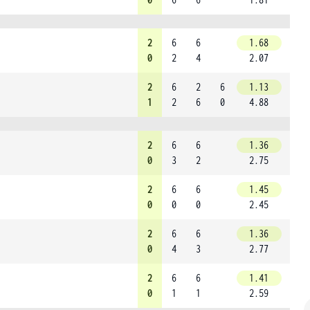
2
6
6
1.68
0
2
4
2.07
2
6
2
6
1.13
1
2
6
0
4.88
2
6
6
1.36
0
3
2
2.75
2
6
6
1.45
0
0
0
2.45
2
6
6
1.36
0
4
3
2.77
2
6
6
1.41
0
1
1
2.59