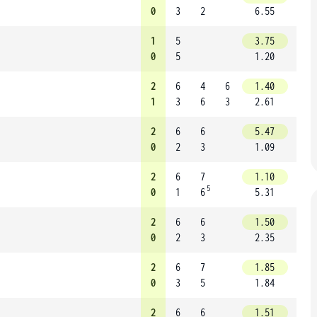
0
3
2
6.55
1
5
3.75
0
5
1.20
2
6
4
6
1.40
1
3
6
3
2.61
2
6
6
5.47
0
2
3
1.09
2
6
7
1.10
5
0
1
6
5.31
2
6
6
1.50
0
2
3
2.35
2
6
7
1.85
0
3
5
1.84
2
6
6
1.51