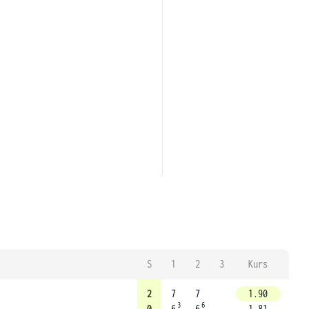
S
1
2
3
Kurs
2
7
7
1.90
3
6
0
6
6
1.81