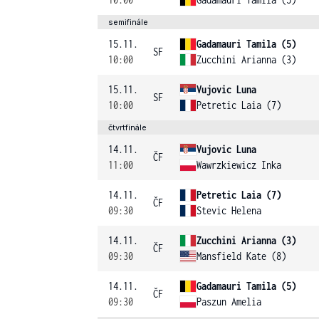
semifinále
15.11.
Gadamauri Tamila (5)
SF
10:00
Zucchini Arianna (3)
15.11.
Vujovic Luna
SF
10:00
Petretic Laia (7)
čtvrtfinále
14.11.
Vujovic Luna
ČF
11:00
Wawrzkiewicz Inka
14.11.
Petretic Laia (7)
ČF
09:30
Stevic Helena
14.11.
Zucchini Arianna (3)
ČF
09:30
Mansfield Kate (8)
14.11.
Gadamauri Tamila (5)
ČF
09:30
Paszun Amelia