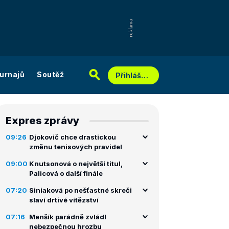
urnajů
Soutěž
Přihlášení
Expres zprávy
09:26
Djokovič chce drastickou
změnu tenisových pravidel
09:00
Knutsonová o největší titul,
Palicová o další finále
07:20
Siniaková po nešťastné skreči
slaví drtivé vítězství
07:16
Menšík parádně zvládl
nebezpečnou hrozbu