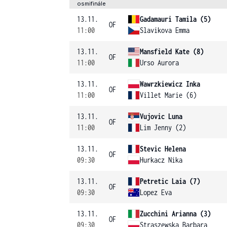
osmifinále
13.11.
Gadamauri Tamila (5)
OF
11:00
Slavikova Emma
13.11.
Mansfield Kate (8)
OF
11:00
Urso Aurora
13.11.
Wawrzkiewicz Inka
OF
11:00
Villet Marie (6)
13.11.
Vujovic Luna
OF
11:00
Lim Jenny (2)
13.11.
Stevic Helena
OF
09:30
Hurkacz Nika
13.11.
Petretic Laia (7)
OF
09:30
Lopez Eva
13.11.
Zucchini Arianna (3)
OF
09:30
Straszewska Barbara