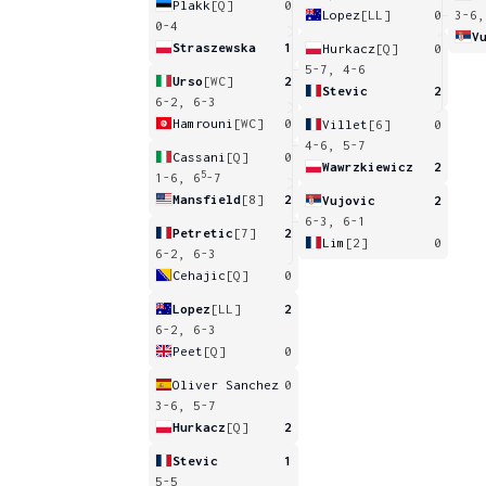
Plakk
[Q]
0
Lopez
[LL]
0
3-6,
0-4
V
Straszewska
1
Hurkacz
[Q]
0
5-7, 4-6
Urso
[WC]
2
Stevic
2
6-2, 6-3
Hamrouni
[WC]
0
Villet
[6]
0
4-6, 5-7
Cassani
[Q]
0
Wawrzkiewicz
2
5
1-6, 6
-7
Mansfield
[8]
2
Vujovic
2
6-3, 6-1
Petretic
[7]
2
Lim
[2]
0
6-2, 6-3
Cehajic
[Q]
0
Lopez
[LL]
2
6-2, 6-3
Peet
[Q]
0
Oliver Sanchez
0
3-6, 5-7
Hurkacz
[Q]
2
Stevic
1
5-5