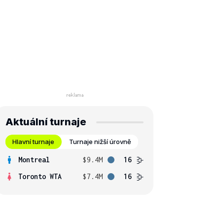
Aktuální turnaje
Hlavní turnaje
Turnaje nižší úrovně
Montreal
$9.4M
16
Toronto WTA
$7.4M
16