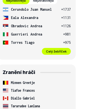
Nejziskovější
Nejztrátovější
Cerundolo Juan Manuel
+1737
Eala Alexandra
+1131
Obradovic Andrea
+1126
Guerrieri Andrea
+981
Torres Tiago
+975
Celý žebříček
Zranění hráči
Minnen Greetje
Tiafoe Frances
Diallo Gabriel
Tararudee Lanlana