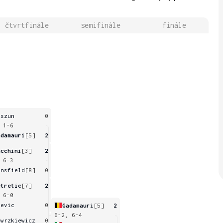
čtvrtfinále
semifinále
finále
aszun
0
 1-6
adamauri
[5]
2
ucchini
[3]
2
 6-3
ansfield
[8]
0
etretic
[7]
2
 6-0
tevic
0
Gadamauri
[5]
2
6-2, 6-4
awrzkiewicz
0