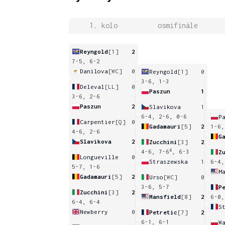
1. kolo
osmifinále
Reyngold
[1]
2
7-5, 6-2
Danilova
[WC]
0
Reyngold
[1]
0
3-6, 1-3
Deleval
[LL]
0
Paszun
1
3-6, 2-6
Paszun
2
Slavikova
1
6-4, 2-6, 0-6
P
Carpentier
[Q]
0
Gadamauri
[5]
2
1-6,
4-6, 2-6
G
Slavikova
2
Zucchini
[3]
2
4
4-6, 7-6
, 6-3
Z
Longueville
0
Straszewska
1
6-4,
5-7, 1-6
M
Gadamauri
[5]
2
Urso
[WC]
0
3-6, 5-7
P
Zucchini
[3]
2
Mansfield
[8]
2
6-0,
6-4, 6-4
S
Newberry
0
Petretic
[7]
2
6-1, 6-1
W