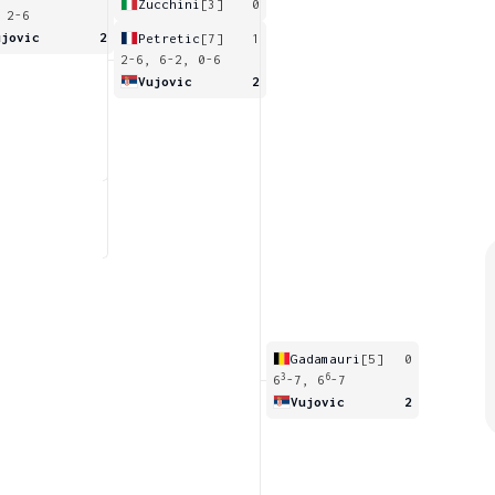
Zucchini
[3]
0
 2-6
ujovic
2
Petretic
[7]
1
2-6, 6-2, 0-6
Vujovic
2
Gadamauri
[5]
0
3
6
6
-7, 6
-7
Vujovic
2