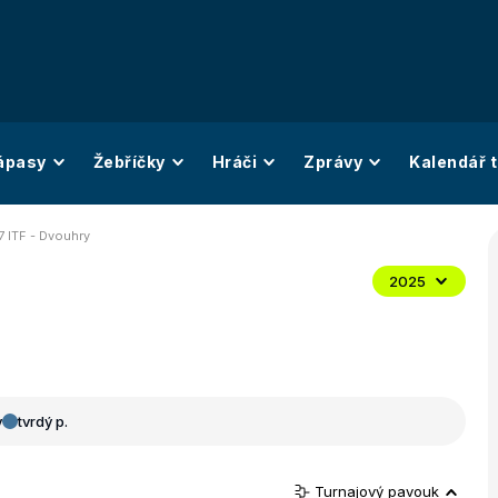
ápasy
Žebříčky
Hráči
Zprávy
Kalendář t
7 ITF - Dvouhry
2025
y
tvrdý p.
Turnajový pavouk