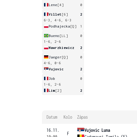
Lene
[4]
0
Villet
[6]
2
6-3, 4-6, 6-3
Podhajecka
[Q]
1
Bueno
[LL]
0
1-6, 2-6
Wawrzkiewicz
2
Jaeger
[Q]
0
4-6, 0-6
Vujovic
2
Job
0
1-6, 2-6
Lim
[2]
2
Datum
Kolo
Zápas
16.11.
Vujovic Luna
F
10:00
Gadamauri Tamila (5)