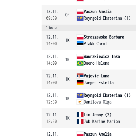
13.11.
Paszun Amelia
OF
09:30
Reyngold Ekaterina (1)
1. kolo
12.11.
Straszewska Barbara
1K
14:00
Plakk Carol
12.11.
Wawrzkiewicz Inka
1K
14:00
Bueno Helena
12.11.
Vujovic Luna
1K
14:00
Jaeger Estella
12.11.
Reyngold Ekaterina (1)
1K
12:30
Danilova Olga
12.11.
Lim Jenny (2)
1K
12:30
Job Karine Marion
12.11.
Paszun Amelia