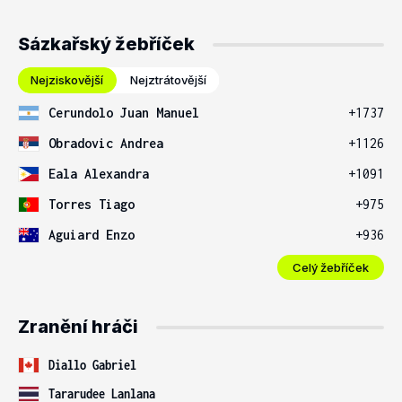
Sázkařský žebříček
Nejziskovější
Nejztrátovější
Cerundolo Juan Manuel
+1737
Obradovic Andrea
+1126
Eala Alexandra
+1091
Torres Tiago
+975
Aguiard Enzo
+936
Celý žebříček
Zranění hráči
Diallo Gabriel
Tararudee Lanlana