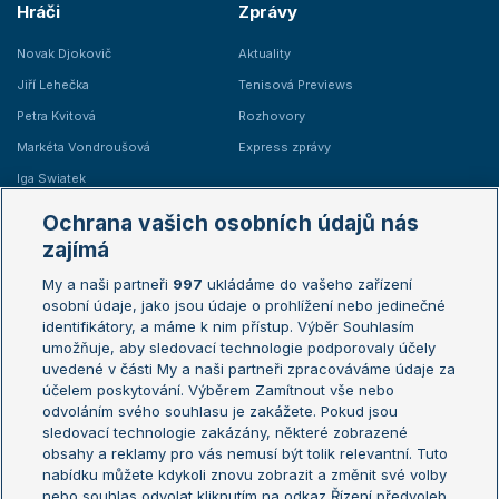
Hráči
Zprávy
Novak Djokovič
Aktuality
Jiří Lehečka
Tenisová Previews
Petra Kvitová
Rozhovory
Markéta Vondroušová
Express zprávy
Iga Swiatek
Marie Bouzková
Ochrana vašich osobních údajů nás
Žebříčky
Kalendář turnajů
zajímá
My a naši partneři
997
ukládáme do vašeho zařízení
Žebříček ATP (muži)
Australian Open
osobní údaje, jako jsou údaje o prohlížení nebo jedinečné
Žebříček WTA (ženy)
French Open
identifikátory, a máme k nim přístup. Výběr Souhlasím
umožňuje, aby sledovací technologie podporovaly účely
Sázkařský žebříček
Wimbledon
uvedené v části My a naši partneři zpracováváme údaje za
US Open
účelem poskytování. Výběrem Zamítnout vše nebo
odvoláním svého souhlasu je zakážete. Pokud jsou
Turnaj mistrů
sledovací technologie zakázány, některé zobrazené
Turnaj mistryň
obsahy a reklamy pro vás nemusí být tolik relevantní. Tuto
Aktualní trendy
nabídku můžete kdykoli znovu zobrazit a změnit své volby
nebo souhlas odvolat kliknutím na odkaz Řízení předvoleb