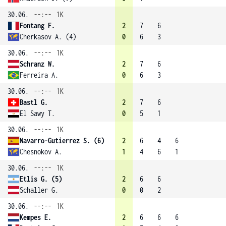
30.06.
--:--
1K
Fontang F.
2
7
6
Cherkasov A. (4)
0
6
3
30.06.
--:--
1K
Schranz W.
2
7
6
Ferreira A.
0
6
3
30.06.
--:--
1K
Bastl G.
2
7
6
El Sawy T.
0
5
1
30.06.
--:--
1K
Navarro-Gutierrez S. (6)
2
6
4
6
Chesnokov A.
1
4
6
1
30.06.
--:--
1K
Etlis G. (5)
2
6
6
Schaller G.
0
0
2
30.06.
--:--
1K
Kempes E.
2
6
6
6