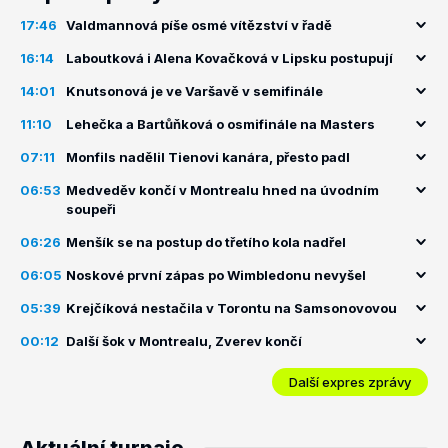
17:46
Valdmannová píše osmé vítězství v řadě
16:14
Laboutková i Alena Kovačková v Lipsku postupují
14:01
Knutsonová je ve Varšavě v semifinále
11:10
Lehečka a Bartůňková o osmifinále na Masters
07:11
Monfils nadělil Tienovi kanára, přesto padl
06:53
Medveděv končí v Montrealu hned na úvodním
soupeři
06:26
Menšík se na postup do třetího kola nadřel
06:05
Noskové první zápas po Wimbledonu nevyšel
05:39
Krejčíková nestačila v Torontu na Samsonovovou
00:12
Další šok v Montrealu, Zverev končí
Další expres zprávy