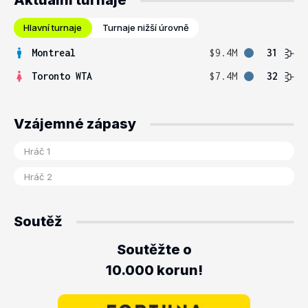
Aktuální turnaje
Hlavní turnaje
Turnaje nižší úrovně
Montreal
$9.4M
31
Toronto WTA
$7.4M
32
Vzájemné zápasy
Soutěž
Soutěžte o
10.000 korun!