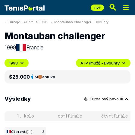
Turnaje - ATP muži 1998
Montauban challenger - Dvouhry
Montauban challenger
1998
Francie
1998
ATP (muži) - Dvouhry
$25,000
M
antuka
Výsledky
Turnajový pavouk
1. kolo
osmifinále
čtvrtfinále
Clement
[1]
2