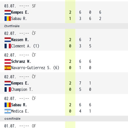
03.07.
--:--
SF
Kempes E.
2
6
0
6
Sabau R.
1
3
6
2
čtvrtfinále
02.07.
--:--
ČF
Wassen R.
2
6
7
Clement A. (1)
0
3
5
02.07.
--:--
ČF
Schranz W.
2
6
6
Navarro-Gutierrez S. (6)
0
1
0
02.07.
--:--
ČF
Kempes E.
2
7
1
Champion T.
0
5
0
02.07.
--:--
ČF
Sabau R.
2
6
6
Medica E.
0
4
1
osmifinále
01.07.
--:--
OF