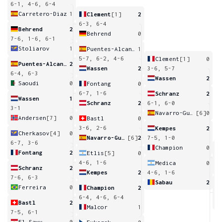
6-1, 4-6, 6-4
Carretero-Diaz
1
Clement
[1]
2
6-3, 6-4
Behrend
2
Behrend
0
7-6, 1-6, 6-1
Stoliarov
1
Puentes-Alcaniz
1
5-7, 6-2, 4-6
Clement
[1]
0
Puentes-Alcaniz
2
Wassen
2
3-6, 5-7
6-4, 6-3
Wassen
2
Saoudi
0
Fontang
0
6-7, 1-6
Schranz
2
Wassen
1
Schranz
2
6-1, 6-0
3-1
Navarro-Gutierrez
[6]
0
Andersen
[7]
0
Bastl
0
3-6, 2-6
Kempes
2
Cherkasov
[4]
0
Navarro-Gutierrez
[6]
2
7-5, 1-0
6-7, 3-6
Champion
0
Fontang
2
Etlis
[5]
0
5
4-6, 1-6
Medica
0
Schranz
2
Kempes
2
4-6, 1-6
7-6, 6-3
Sabau
2
Ferreira
0
Champion
2
6
6-4, 4-6, 6-4
Bastl
2
Malcor
1
7-5, 6-1
El Sawy
0