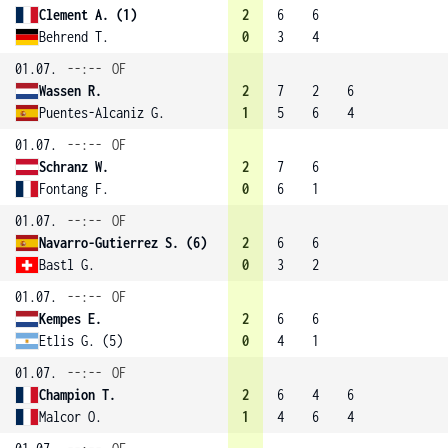
Clement A. (1)
2
6
6
Behrend T.
0
3
4
01.07.
--:--
OF
Wassen R.
2
7
2
6
Puentes-Alcaniz G.
1
5
6
4
01.07.
--:--
OF
Schranz W.
2
7
6
Fontang F.
0
6
1
01.07.
--:--
OF
Navarro-Gutierrez S. (6)
2
6
6
Bastl G.
0
3
2
01.07.
--:--
OF
Kempes E.
2
6
6
Etlis G. (5)
0
4
1
01.07.
--:--
OF
Champion T.
2
6
4
6
Malcor O.
1
4
6
4