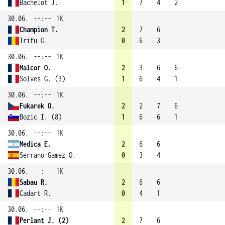
Bachelot J.
1
7
4
2
30.06.
--:--
1K
Champion T.
2
7
6
Trifu G.
0
6
3
30.06.
--:--
1K
Malcor O.
2
3
6
6
Solves G. (3)
1
6
4
1
30.06.
--:--
1K
Fukarek O.
2
2
7
6
Bozic I. (8)
1
6
6
1
30.06.
--:--
1K
Medica E.
2
6
6
Serrano-Gamez O.
0
3
4
30.06.
--:--
1K
Sabau R.
2
6
6
Cadart R.
0
4
1
30.06.
--:--
1K
Perlant J. (2)
2
7
6