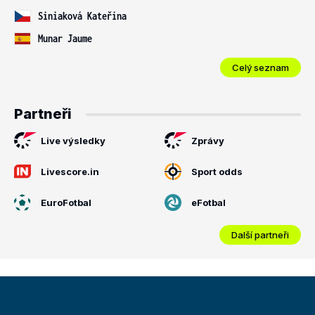
Siniaková Kateřina
Munar Jaume
Celý seznam
Partneři
Live výsledky
Zprávy
Livescore.in
Sport odds
EuroFotbal
eFotbal
Další partneři