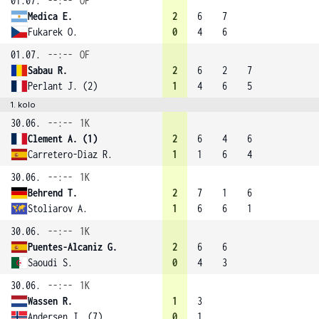
01.07.
--:--
OF
Medica E.
2
6
7
Fukarek O.
0
4
6
01.07.
--:--
OF
Sabau R.
2
6
2
7
Perlant J. (2)
1
4
6
5
1. kolo
30.06.
--:--
1K
Clement A. (1)
2
6
4
6
Carretero-Diaz R.
1
1
6
4
30.06.
--:--
1K
Behrend T.
2
7
1
6
Stoliarov A.
1
6
6
1
30.06.
--:--
1K
Puentes-Alcaniz G.
2
6
6
Saoudi S.
0
4
3
30.06.
--:--
1K
Wassen R.
1
3
Andersen J. (7)
0
1