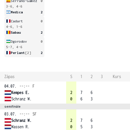
Serrano-Gamez
0
3-6, 4-6
Medica
2
Cadart
0
4-6, 1-6
Sabau
2
Ogorodov
0
5-7, 4-6
Perlant
[2]
2
Zápas
S
1
2
3
Kurs
04.07.
--:--
F
Kempes E.
2
7
6
Schranz W.
0
6
3
semifinále
03.07.
--:--
SF
Schranz W.
2
7
6
Wassen R.
0
5
3