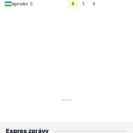
Ogorodov O.
0
5
4
Expres zprávy