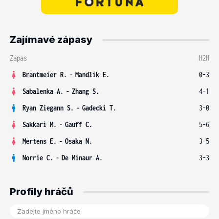
Zajímavé zápasy
Zápas
H2H
Brantmeier R.
-
Mandlik E.
0-3
Sabalenka A.
-
Zhang S.
4-1
Ryan Ziegann S.
-
Gadecki T.
3-0
Sakkari M.
-
Gauff C.
5-6
Mertens E.
-
Osaka N.
3-5
Norrie C.
-
De Minaur A.
3-3
Profily hráčů