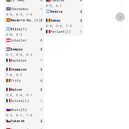
Fukarek
0
4-6, 6-7
Chesnokov
1
Medica
2
4-6, 6-4, 1-6
Navarro-Gutierrez
[6]
2
Sabau
2
6-4, 2-6, 7-5
Etlis
[5]
2
Perlant
[2]
1
6-0, 6-2
Schaller
0
Kempes
2
6-7, 6-4, 6-2
Bachelot
1
Champion
2
7-6, 6-3
Trifu
0
Malcor
2
3-6, 6-4, 6-1
Solves
[3]
1
Bozic
[8]
1
6-2, 6-7, 1-6
Fukarek
2