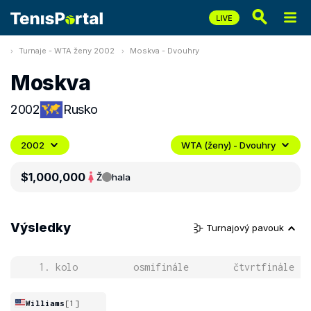
Turnaje - WTA ženy 2002
Moskva - Dvouhry
Moskva
2002
Rusko
2002
WTA (ženy) - Dvouhry
$1,000,000
Ž
hala
Výsledky
Turnajový pavouk
1. kolo
osmifinále
čtvrtfinále
Williams
[1]