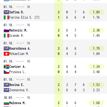
01.10.
--:--
1K
Safina D.
2
0
7
6
1.89
Farina Elia S. (7)
1
6
6
4
1.76
01.10.
--:--
1K
Matevzic M.
2
6
7
2.30
Grande R.
0
4
5
1.49
01.10.
--:--
1K
Kournikova A.
2
6
6
1.79
Mikaelian M.
0
4
3
1.84
01.10.
--:--
1K
Coetzer A.
2
6
6
1.24
Prusova L.
0
4
4
3.48
01.10.
--:--
1K
Bovina E.
2
2
7
6
1.53
Zvonareva V.
1
6
6
3
2.23
30.09.
--:--
1K
Maleeva M.
2
6
6
1.68