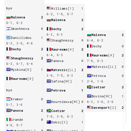
bye
Williams
[1]
1
6-2, 1-6, 6-7
Maleeva
2
Maleeva
2
6-1, 6-2
Smashnova
0
Dechy
2
6-3, 6-3
Maleeva
2
Daniilidou
1
Shaughnessy
0
6-4, 6-2
6-3, 3-6, 4-6
Dechy
0
Dechy
2
Mauresmo
[4]
2
6-4, 6-3
Mauresmo
[4]
2
Shaughnessy
2
Panova
0
7-6, 6-3
6-3, 6-7, 6-4
Matevzic
[LL]
0
Myskina
[6]
1
Matevzic
[LL]
2
3-6, 7-5, 6-3
Petrova
0
Mauresmo
[4]
Safina
[WC]
1
2-6, 1-6
Coetzer
2
bye
Petrova
1
7
Bovina
[WC]
1
Kremer
0
Kournikova
[WC]
0
6-3, 3-6, 3-6
5-7, 3-6
Davenport
[2]
2
Panova
2
Coetzer
2
3
7-6, 3-6, 6-3
Grande
0
Dokic
[3]
1
4-6, 5-7
Matevzic
[LL]
2