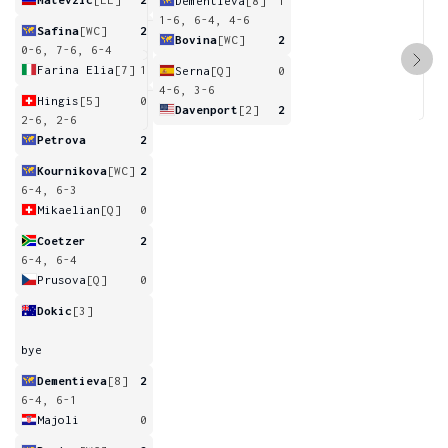
Dementieva
[8]
1
1-6, 6-4, 4-6
Safina
[WC]
2
Bovina
[WC]
2
0-6, 7-6, 6-4
Farina Elia
[7]
1
Serna
[Q]
0
4-6, 3-6
Hingis
[5]
0
Davenport
[2]
2
2-6, 2-6
Petrova
2
Kournikova
[WC]
2
6-4, 6-3
Mikaelian
[Q]
0
Coetzer
2
6-4, 6-4
Prusova
[Q]
0
Dokic
[3]
bye
Dementieva
[8]
2
6-4, 6-1
Majoli
0