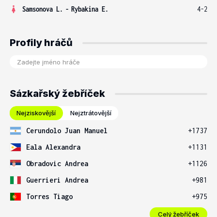
Samsonova L.
-
Rybakina E.
4-2
Profily hráčů
Sázkařský žebříček
Nejziskovější
Nejztrátovější
Cerundolo Juan Manuel
+1737
Eala Alexandra
+1131
Obradovic Andrea
+1126
Guerrieri Andrea
+981
Torres Tiago
+975
Celý žebříček