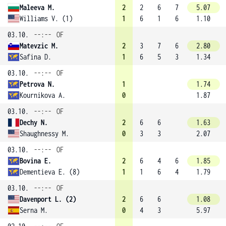
Maleeva M.
2
2
6
7
5.07
Williams V. (1)
1
6
1
6
1.10
03.10.
--:--
OF
Matevzic M.
2
3
7
6
2.80
Safina D.
1
6
5
3
1.34
03.10.
--:--
OF
Petrova N.
1
1.74
Kournikova A.
0
1.87
03.10.
--:--
OF
Dechy N.
2
6
6
1.63
Shaughnessy M.
0
3
3
2.07
03.10.
--:--
OF
Bovina E.
2
6
4
6
1.85
Dementieva E. (8)
1
1
6
4
1.79
03.10.
--:--
OF
Davenport L. (2)
2
6
6
1.08
Serna M.
0
4
3
5.97