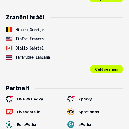
Zranění hráči
Minnen Greetje
Tiafoe Frances
Diallo Gabriel
Tararudee Lanlana
Celý seznam
Partneři
Live výsledky
Zprávy
Livescore.in
Sport odds
EuroFotbal
eFotbal