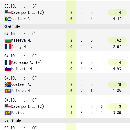
05.10.
--:--
SF
Davenport L. (2)
2
6
6
1.14
Coetzer A.
0
3
4
4.47
čtvrtfinále
04.10.
--:--
ČF
Maleeva M.
2
6
6
1.62
Dechy N.
0
4
2
2.07
04.10.
--:--
ČF
Mauresmo A. (4)
2
7
6
1.14
Matevzic M.
0
6
3
4.53
04.10.
--:--
ČF
Coetzer A.
2
6
6
1.78
Petrova N.
0
2
1
1.85
04.10.
--:--
ČF
Davenport L. (2)
2
3
6
6
1.19
Bovina E.
1
6
3
3
3.80
osmifinále
03.10.
--:--
OF