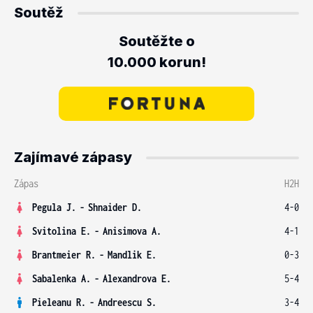
Soutěž
Soutěžte o
10.000 korun!
Zajímavé zápasy
Zápas
H2H
Pegula J.
-
Shnaider D.
4-0
Svitolina E.
-
Anisimova A.
4-1
Brantmeier R.
-
Mandlik E.
0-3
Sabalenka A.
-
Alexandrova E.
5-4
Pieleanu R.
-
Andreescu S.
3-4