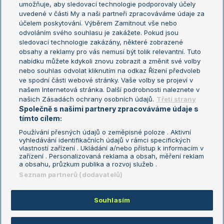
umožňuje, aby sledovací technologie podporovaly účely
Sázkařský žebříček
Wimbledon
uvedené v části My a naši partneři zpracováváme údaje za
US Open
účelem poskytování. Výběrem Zamítnout vše nebo
odvoláním svého souhlasu je zakážete. Pokud jsou
Turnaj mistrů
sledovací technologie zakázány, některé zobrazené
Turnaj mistryň
obsahy a reklamy pro vás nemusí být tolik relevantní. Tuto
Aktualní trendy
nabídku můžete kdykoli znovu zobrazit a změnit své volby
nebo souhlas odvolat kliknutím na odkaz Řízení předvoleb
ve spodní části webové stránky. Vaše volby se projeví v
Fotbalové přestupy
našem Internetová stránka. Další podrobnosti naleznete v
Livesport Daily
našich Zásadách ochrany osobních údajů.
Třetí strany
Společně s našimi partnery zpracováváme údaje s
LS Prague Open
tímto cílem:
Používání přesných údajů o zeměpisné poloze . Aktivní
vyhledávání identifikačních údajů v rámci specifických
vlastností zařízení . Ukládání a/nebo přístup k informacím v
Podmínky užití
Nastavení soukromí
zařízení . Personalizovaná reklama a obsah, měření reklam
GDPR a žurnalistika
Reklama
a obsahu, průzkum publika a rozvoj služeb .
Informace o zpracování osobních
Kontakt
Seznam partnerů (dodavatelů)
údajů
Tiráž
Souhlasím
Copyright © 2008-2026 TenisPortal.cz. Využíváme zpravodajství ČTK.