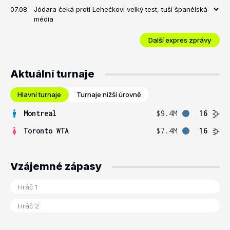
07.08.
Jódara čeká proti Lehečkovi velký test, tuší španělská
média
Další expres zprávy
Aktuální turnaje
Hlavní turnaje
Turnaje nižší úrovně
Montreal
$9.4M
16
Toronto WTA
$7.4M
16
Vzájemné zápasy