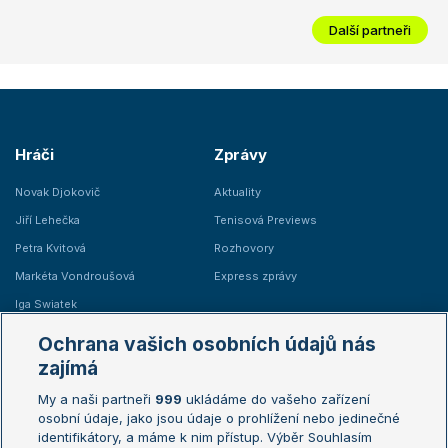
Další partneři
Hráči
Zprávy
Novak Djokovič
Aktuality
Jiří Lehečka
Tenisová Previews
Petra Kvitová
Rozhovory
Markéta Vondroušová
Express zprávy
Iga Swiatek
Marie Bouzková
Ochrana vašich osobních údajů nás
Žebříčky
Kalendář turnajů
zajímá
My a naši partneři
999
ukládáme do vašeho zařízení
Žebříček ATP (muži)
Australian Open
osobní údaje, jako jsou údaje o prohlížení nebo jedinečné
Žebříček WTA (ženy)
French Open
identifikátory, a máme k nim přístup. Výběr Souhlasím