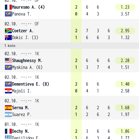
02.10.
--:--
OF
Mauresmo A. (4)
2
6
6
1.23
Panova T.
0
4
3
3.57
02.10.
--:--
OF
Coetzer A.
2
7
3
6
2.95
Dokic J. (3)
1
6
6
3
1.32
1. kolo
02.10.
--:--
1K
Shaughnessy M.
2
6
6
6
2.28
Myskina A. (6)
1
3
7
4
1.51
02.10.
--:--
1K
Dementieva E. (8)
2
6
6
1.40
Majoli I.
0
4
1
2.58
02.10.
--:--
1K
Serna M.
2
6
2
6
1.68
Suarez P.
1
2
6
2
1.97
01.10.
--:--
1K
Dechy N.
2
3
6
6
1.86
Daniilidou E.
1
6
3
4
1.77