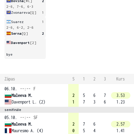
Bovina
[WC]
2
2-6, 7-6, 6-3
Zvonareva
[Q]
1
Suarez
1
2-6, 6-2, 2-6
Serna
[Q]
2
Davenport
[2]
bye
Zápas
S
1
2
3
Kurs
06.10.
--:--
F
Maleeva M.
2
5
6
7
3.53
Davenport L. (2)
1
7
3
6
1.23
semifinále
05.10.
--:--
SF
Maleeva M.
2
7
6
2.57
Mauresmo A. (4)
0
5
4
1.41