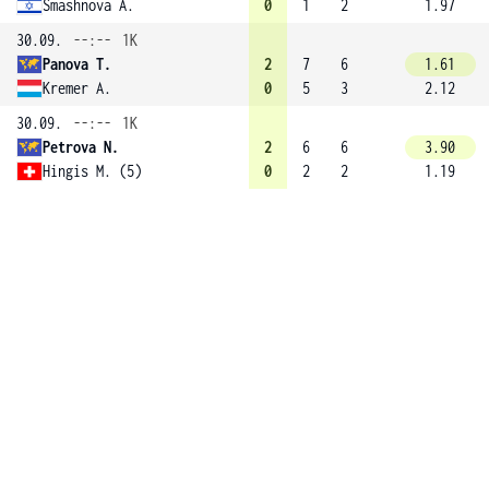
Smashnova A.
0
1
2
1.97
30.09.
--:--
1K
Panova T.
2
7
6
1.61
Kremer A.
0
5
3
2.12
30.09.
--:--
1K
Petrova N.
2
6
6
3.90
Hingis M. (5)
0
2
2
1.19