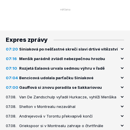
Expres zprávy
07:20
Siniaková po nešťastné skreči slaví drtivé vítězství
07:16
Menšík parádně zvládl nebezpečnou hrozbu
07:10
Rozjetá Ealaová urvala sedmou výhru v řadě
07:04
Bencicová udolala parťačku Siniakové
07:00
Gauffová si znovu poradila se Sakkariovou
07.08.
Van De Zandschulp vyřadil Hurkacze, vyhlíží Menšíka
07.08.
Shelton v Montrealu nezaváhal
07.08.
Andrejevová v Torontu překvapivě končí
07.08.
Griekspoor si v Montrealu zahraje o čtvrtfinále