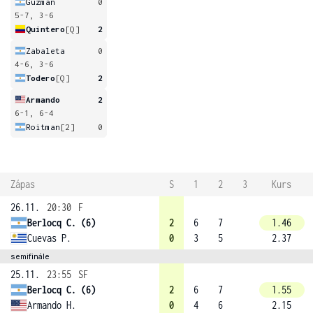
Guzman
0
5-7, 3-6
Quintero
[Q]
2
Zabaleta
0
4-6, 3-6
Todero
[Q]
2
Armando
2
6-1, 6-4
Roitman
[2]
0
Zápas
S
1
2
3
Kurs
26.11.
20:30
F
Berlocq C. (6)
2
6
7
1.46
Cuevas P.
0
3
5
2.37
semifinále
25.11.
23:55
SF
Berlocq C. (6)
2
6
7
1.55
Armando H.
0
4
6
2.15