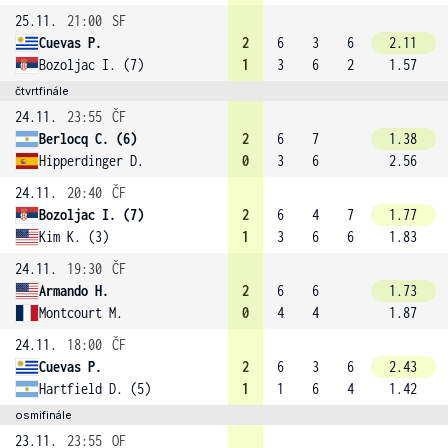
25.11.
21:00
SF
Cuevas P.
2
6
3
6
2.11
Bozoljac I. (7)
1
3
6
2
1.57
čtvrtfinále
24.11.
23:55
ČF
Berlocq C. (6)
2
6
7
1.38
Hipperdinger D.
0
3
6
2.56
24.11.
20:40
ČF
Bozoljac I. (7)
2
6
4
7
1.77
Kim K. (3)
1
3
6
6
1.83
24.11.
19:30
ČF
Armando H.
2
6
6
1.73
Montcourt M.
0
4
4
1.87
24.11.
18:00
ČF
Cuevas P.
2
6
3
6
2.43
Hartfield D. (5)
1
1
6
4
1.42
osmifinále
23.11.
23:55
OF