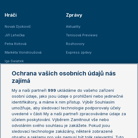
Hráči
Zprávy
Novak Djokovič
Aktuality
Jiří Lehečka
Tenisová Previews
Petra Kvitová
Rozhovory
Markéta Vondroušová
Express zprávy
Iga Swiatek
Marie Bouzková
Ochrana vašich osobních údajů nás
Žebříčky
Kalendář turnajů
zajímá
My a naši partneři
999
ukládáme do vašeho zařízení
Žebříček ATP (muži)
Australian Open
osobní údaje, jako jsou údaje o prohlížení nebo jedinečné
Žebříček WTA (ženy)
French Open
identifikátory, a máme k nim přístup. Výběr Souhlasím
umožňuje, aby sledovací technologie podporovaly účely
Sázkařský žebříček
Wimbledon
uvedené v části My a naši partneři zpracováváme údaje za
US Open
účelem poskytování. Výběrem Zamítnout vše nebo
odvoláním svého souhlasu je zakážete. Pokud jsou
Turnaj mistrů
sledovací technologie zakázány, některé zobrazené
Turnaj mistryň
obsahy a reklamy pro vás nemusí být tolik relevantní. Tuto