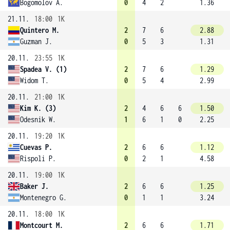
Bogomolov A.
0
4
2
1.36
21.11.
18:00
1K
Quintero M.
2
7
6
2.88
Guzman J.
0
5
3
1.31
20.11.
23:55
1K
Spadea V. (1)
2
7
6
1.29
Widom T.
0
5
4
2.99
20.11.
21:00
1K
Kim K. (3)
2
4
6
6
1.50
Odesnik W.
1
6
1
0
2.25
20.11.
19:20
1K
Cuevas P.
2
6
6
1.12
Rispoli P.
0
2
1
4.58
20.11.
19:00
1K
Baker J.
2
6
6
1.25
Montenegro G.
0
1
1
3.24
20.11.
18:00
1K
Montcourt M.
2
6
6
1.71