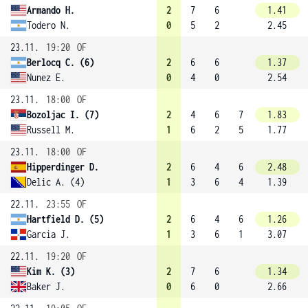
Armando H.
2
7
6
1.41
Todero N.
0
5
2
2.45
23.11.
19:20
OF
Berlocq C. (6)
2
6
6
1.37
Nunez E.
0
4
0
2.54
23.11.
18:00
OF
Bozoljac I. (7)
2
4
6
7
1.83
Russell M.
1
6
2
5
1.77
23.11.
18:00
OF
Hipperdinger D.
2
6
4
6
2.48
Delic A. (4)
1
3
6
4
1.39
22.11.
23:55
OF
Hartfield D. (5)
2
6
4
6
1.26
Garcia J.
1
3
6
1
3.07
22.11.
19:20
OF
Kim K. (3)
2
7
6
1.34
Baker J.
0
6
0
2.66