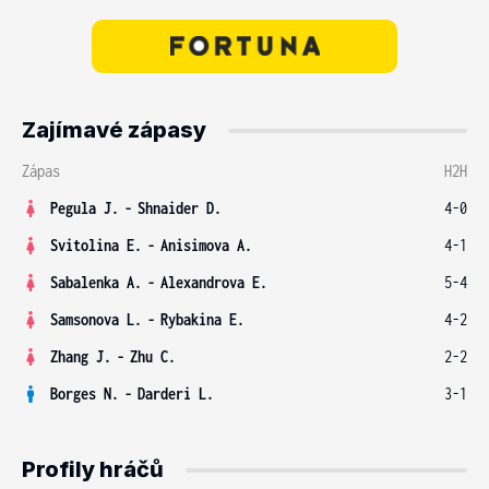
Zajímavé zápasy
Zápas
H2H
Pegula J.
-
Shnaider D.
4-0
Svitolina E.
-
Anisimova A.
4-1
Sabalenka A.
-
Alexandrova E.
5-4
Samsonova L.
-
Rybakina E.
4-2
Zhang J.
-
Zhu C.
2-2
Borges N.
-
Darderi L.
3-1
Profily hráčů