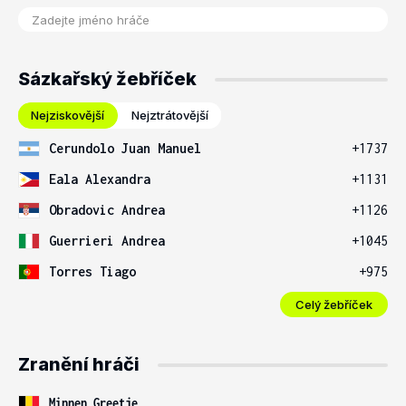
Sázkařský žebříček
Nejziskovější
Nejztrátovější
Cerundolo Juan Manuel
+1737
Eala Alexandra
+1131
Obradovic Andrea
+1126
Guerrieri Andrea
+1045
Torres Tiago
+975
Celý žebříček
Zranění hráči
Minnen Greetje