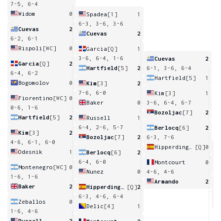
7-5, 6-4
Widom
0
Spadea
[1]
1
6-3, 3-6, 3-6
Cuevas
2
Cuevas
2
6-2, 6-1
Rispoli
[WC]
0
Garcia
[Q]
1
3-6, 6-4, 1-6
Cuevas
2
Garcia
[Q]
2
Hartfield
[5]
2
6-1, 3-6, 6-4
6-4, 6-2
Hartfield
[5]
1
Bogomolov
0
Kim
[3]
2
7-6, 6-0
Kim
[3]
1
Fiorentino
[WC]
0
Baker
0
3-6, 6-4, 6-7
0-6, 1-6
Bozoljac
[7]
2
Hartfield
[5]
2
Russell
1
6-4, 2-6, 5-7
Berlocq
[6]
2
Kim
[3]
2
Bozoljac
[7]
2
6-3, 7-6
4-6, 6-1, 6-0
Hipperdinger
[Q]
0
Odesnik
1
Berlocq
[6]
2
6
6-4, 6-0
Montcourt
0
Montenegro
[WC]
0
Nunez
0
4-6, 4-6
1-6, 1-6
Armando
2
Baker
2
Hipperdinger
[Q]
2
6
6-3, 4-6, 6-4
Zeballos
0
Delic
[4]
1
1-6, 4-6
Russell
2