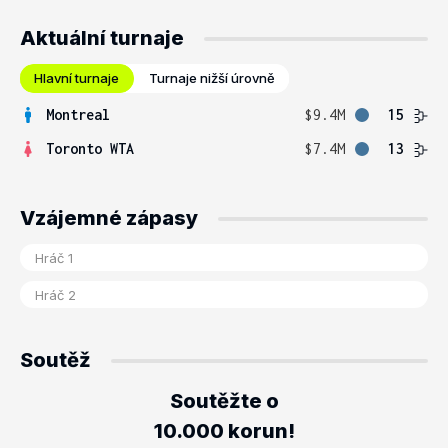
Aktuální turnaje
Hlavní turnaje
Turnaje nižší úrovně
Montreal
$9.4M
15
Toronto WTA
$7.4M
13
Vzájemné zápasy
Soutěž
Soutěžte o
10.000 korun!