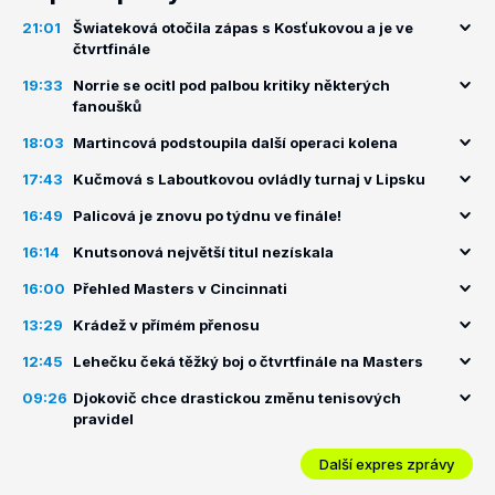
21:01
Šwiateková otočila zápas s Kosťukovou a je ve
čtvrtfinále
19:33
Norrie se ocitl pod palbou kritiky některých
fanoušků
18:03
Martincová podstoupila další operaci kolena
17:43
Kučmová s Laboutkovou ovládly turnaj v Lipsku
16:49
Palicová je znovu po týdnu ve finále!
16:14
Knutsonová největší titul nezískala
16:00
Přehled Masters v Cincinnati
13:29
Krádež v přímém přenosu
12:45
Lehečku čeká těžký boj o čtvrtfinále na Masters
09:26
Djokovič chce drastickou změnu tenisových
pravidel
Další expres zprávy