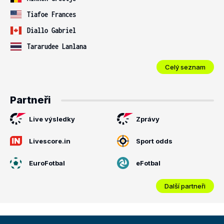
Tiafoe Frances
Diallo Gabriel
Tararudee Lanlana
Celý seznam
Partneři
Live výsledky
Zprávy
Livescore.in
Sport odds
EuroFotbal
eFotbal
Další partneři