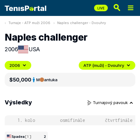
Turnaje - ATP muži 2006
Naples challenger - Dvouhry
Naples challenger
2006
USA
2006
ATP (muži) - Dvouhry
$50,000
M
antuka
Výsledky
Turnajový pavouk
1. kolo
osmifinále
čtvrtfinále
Spadea
[1]
2