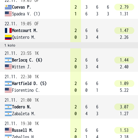
22.11.
19:05
OF
Cuevas P.
2
3
6
6
2.79
Spadea V. (1)
1
6
3
3
1.31
22.11.
19:05
OF
Montcourt M.
2
6
6
1.47
Quintero M.
0
3
4
2.26
1. kolo
21.11.
23:55
1K
Berlocq C. (6)
2
6
6
1.44
Witten J.
0
3
4
2.40
21.11.
22:30
1K
Hartfield D. (5)
2
6
6
1.09
Fiorentino C.
0
0
1
5.22
21.11.
21:00
1K
Todero N.
2
6
6
3.07
Zabaleta M.
0
4
3
1.27
21.11.
19:30
1K
Russell M.
2
6
6
1.53
Zeballos H.
0
1
4
2.18