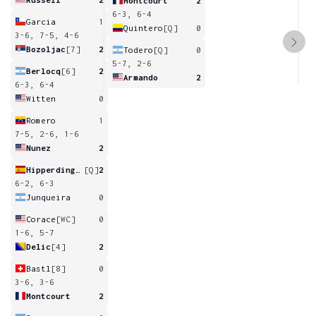
Montcourt
2
6-3, 6-4
Garcia
1
Quintero
[Q]
0
3-6, 7-5, 4-6
Bozoljac
[7]
2
Todero
[Q]
0
5-7, 2-6
Berlocq
[6]
2
Armando
2
6-3, 6-4
Witten
0
Romero
1
7-5, 2-6, 1-6
Nunez
2
Hipperdinger
[Q]
2
6-2, 6-3
Junqueira
0
Corace
[WC]
0
1-6, 5-7
Delic
[4]
2
Bastl
[8]
0
3-6, 3-6
Montcourt
2