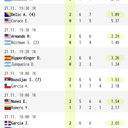
21.11.
19:30
1K
Delic A. (4)
2
6
7
1.09
Corace E.
0
1
5
5.37
21.11.
19:30
1K
Armando H.
2
6
6
2.29
Roitman S. (2)
0
1
4
1.49
21.11.
19:20
1K
Hipperdinger D.
2
6
6
3.26
Junqueira D.
0
2
3
1.24
21.11.
18:00
1K
Bozoljac I. (7)
2
6
5
6
1.53
Garcia A.
1
3
7
4
2.18
21.11.
18:00
1K
Nunez E.
2
5
6
6
1.54
Romero Y.
1
7
2
1
2.17
21.11.
18:00
1K
Garcia J.
2
6
6
2.65