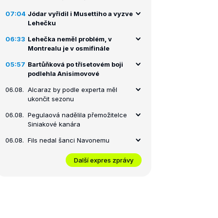
07:04
Jódar vyřídil i Musettiho a vyzve
Lehečku
06:33
Lehečka neměl problém, v
Montrealu je v osmifinále
05:57
Bartůňková po třísetovém boji
podlehla Anisimovové
06.08.
Alcaraz by podle experta měl
ukončit sezonu
06.08.
Pegulaová nadělila přemožitelce
Siniakové kanára
06.08.
Fils nedal šanci Navonemu
Další expres zprávy