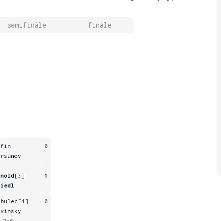
semifinále
finále
afin
0
ursunov
rnold
[3]
1
riedl
ibulec
[4]
0
evinsky
 2-6