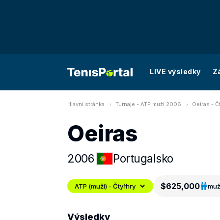
LIVE výsledky
Z
Hlavní stránka
Turnaje - ATP muži 2006
Oeiras - Č
Oeiras
2006
Portugalsko
$625,000
ATP (muži) - Čtyřhry
muž
Výsledky