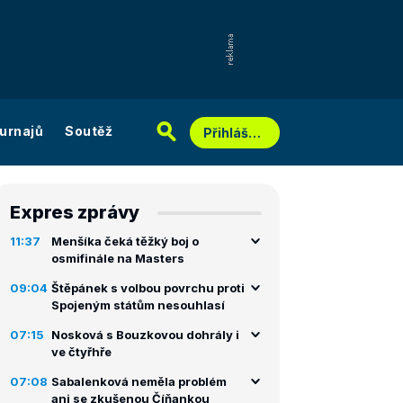
urnajů
Soutěž
Přihlášení
Expres zprávy
11:37
Menšíka čeká těžký boj o
osmifinále na Masters
09:04
Štěpánek s volbou povrchu proti
Spojeným státům nesouhlasí
07:15
Nosková s Bouzkovou dohrály i
ve čtyřhře
07:08
Sabalenková neměla problém
ani se zkušenou Číňankou