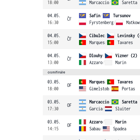
18:00
Marcaccio
/
Saretta
04.05.
Safin
/
Tursunov
ČF
16:30
Fyrstenberg
/
Matkow
04.05.
Cibulec
/
Levinsky (
ČF
15:00
Marques
/
Tavares
04.05.
Dlouhy
/
Vizner (2)
ČF
13:00
Azzaro
/
Marin
osmifinále
03.05.
Marques
/
Tavares
OF
18:00
Gimelstob
/
Portas
03.05.
Marcaccio
/
Saretta
OF
17:30
Garcia
/
Sluiter
03.05.
Azzaro
/
Marin
OF
14:15
Sabau
/
Spadea