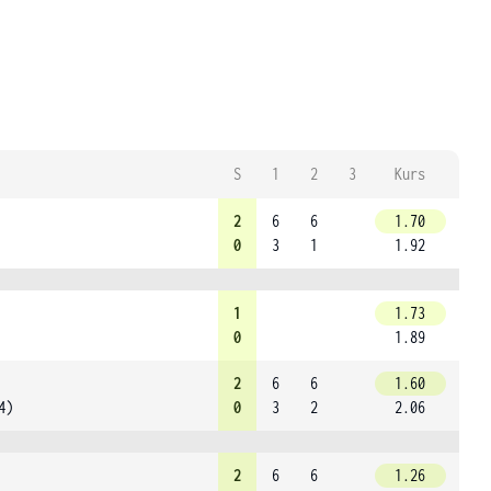
S
1
2
3
Kurs
2
6
6
1.70
0
3
1
1.92
1
1.73
0
1.89
2
6
6
1.60
4)
0
3
2
2.06
2
6
6
1.26