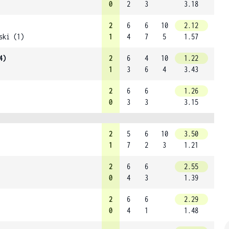
0
2
3
3.18
2
6
6
10
2.12
ski (1)
1
4
7
5
1.57
4)
2
6
4
10
1.22
1
3
6
4
3.43
2
6
6
1.26
0
3
3
3.15
2
5
6
10
3.50
1
7
2
3
1.21
2
6
6
2.55
0
4
3
1.39
2
6
6
2.29
0
4
1
1.48