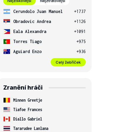
Nejziskovější
Nejztrátovější
Cerundolo Juan Manuel
+1737
Obradovic Andrea
+1126
Eala Alexandra
+1091
Torres Tiago
+975
Aguiard Enzo
+936
Celý žebříček
Zranění hráči
Minnen Greetje
Tiafoe Frances
Diallo Gabriel
Tararudee Lanlana