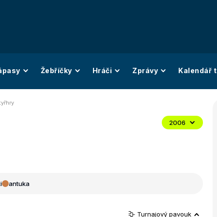
ápasy
Žebříčky
Hráči
Zprávy
Kalendář t
tyřhry
2006
i
antuka
Turnajový pavouk