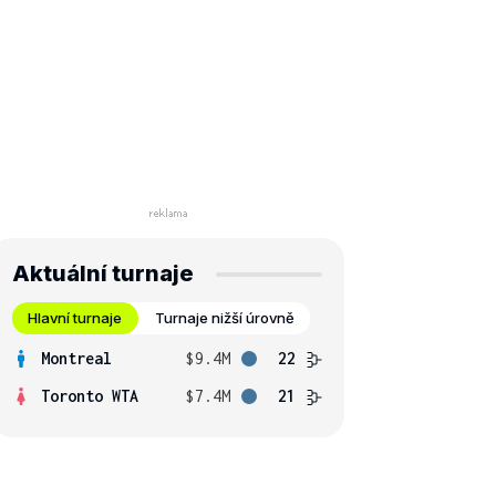
Aktuální turnaje
Hlavní turnaje
Turnaje nižší úrovně
Montreal
$9.4M
22
Toronto WTA
$7.4M
21