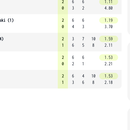
2
6
6
1.11
0
3
2
4.80
ski (1)
2
6
6
1.19
0
4
3
3.70
4)
2
3
7
10
1.59
1
6
5
8
2.11
2
6
6
1.53
0
2
1
2.21
2
6
4
10
1.53
1
3
6
8
2.18