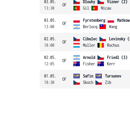
03.05.
Dlouhy
/
Vizner (2)
OF
13:30
Gil
/
Nicau
03.05.
Fyrstenberg
/
Matkow
OF
13:00
Berlocq
/
Wang
02.05.
Cibulec
/
Levinsky (
OF
18:00
Muller
/
Rochus
02.05.
Arnold
/
Friedl (3)
OF
12:05
Fisher
/
Kerr
01.05.
Safin
/
Tursunov
OF
18:30
Skoch
/
Zib