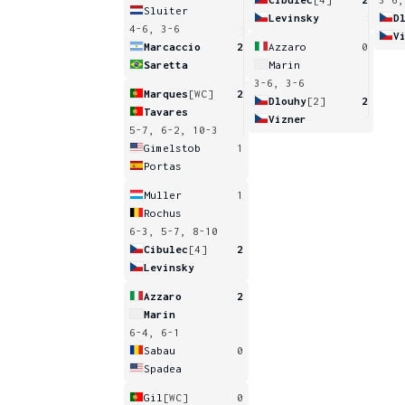
Sluiter
Levinsky
D
4-6, 3-6
V
Marcaccio
2
Azzaro
0
Saretta
Marin
3-6, 3-6
Marques
[WC]
2
Dlouhy
[2]
2
Tavares
Vizner
5-7, 6-2, 10-3
Gimelstob
1
Portas
Muller
1
Rochus
6-3, 5-7, 8-10
Cibulec
[4]
2
Levinsky
Azzaro
2
Marin
6-4, 6-1
Sabau
0
Spadea
Gil
[WC]
0