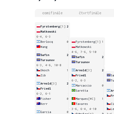
osmifinále
čtvrtfinále
Fyrstenberg
[1]
2
Matkowski
6-4, 6-3
Berlocq
0
Fyrstenberg
[1]
1
Wang
Matkowski
4-6, 7-6, 5-10
Safin
2
Safin
2
Tursunov
Tursunov
6-3, 4-6, 10-8
Skoch
1
Arnold
[3]
2
Zib
Friedl
S
6-2, 6-3
T
Arnold
[3]
2
Marcaccio
0
Friedl
Saretta
A
6-2, 6-1
F
Fisher
0
Marques
[WC]
1
Kerr
Tavares
C
3-6, 6-4, 4-10
L
Garcia
0
Cibulec
[4]
2
3-6,