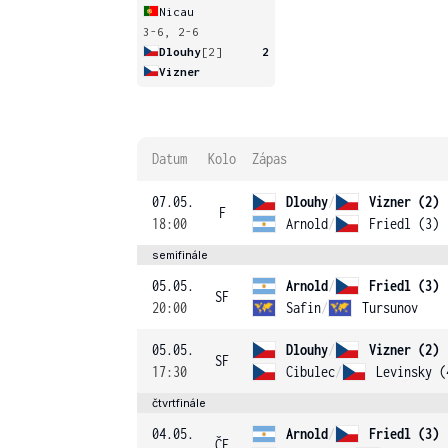
Nicau
3-6, 2-6
Dlouhy
[2]
2
Vizner
Datum
Kolo
Zápas
07.05.
Dlouhy
/
Vizner (2)
F
18:00
Arnold
/
Friedl (3)
semifinále
05.05.
Arnold
/
Friedl (3)
SF
20:00
Safin
/
Tursunov
05.05.
Dlouhy
/
Vizner (2)
SF
17:30
Cibulec
/
Levinsky (
čtvrtfinále
04.05.
Arnold
/
Friedl (3)
ČF