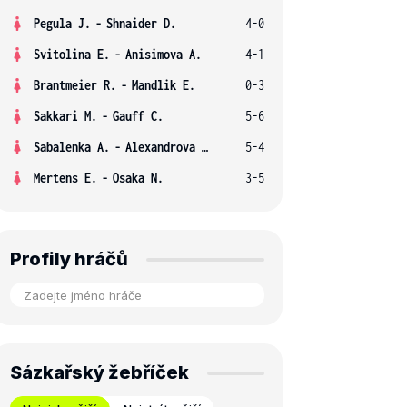
Pegula J.
-
Shnaider D.
4-0
Svitolina E.
-
Anisimova A.
4-1
Brantmeier R.
-
Mandlik E.
0-3
Sakkari M.
-
Gauff C.
5-6
Sabalenka A.
-
Alexandrova E.
5-4
Mertens E.
-
Osaka N.
3-5
Profily hráčů
Sázkařský žebříček