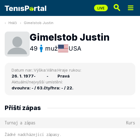
Hráči
Gimelstob Justin
Gimelstob Justin
49
muž
USA
Datum nar.:
Výška:
Váha:
Hraje rukou:
26. 1. 1977
-
-
Pravá
Aktuální/nejvyšší umístění:
dvouhra: - / 63.
čtyřhra: - / 22.
Příští zápas
Turnaj a zápas
Kurs
Žádné nadcházející zápasy.