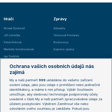
Hráči
Zprávy
Novak Djokovič
Aktuality
Jiří Lehečka
Tenisová Previews
Petra Kvitová
Rozhovory
Markéta Vondroušová
Express zprávy
Iga Swiatek
Marie Bouzková
Ochrana vašich osobních údajů nás
Žebříčky
Kalendář turnajů
zajímá
My a naši partneři
999
ukládáme do vašeho zařízení
Žebříček ATP (muži)
Australian Open
osobní údaje, jako jsou údaje o prohlížení nebo jedinečné
Žebříček WTA (ženy)
French Open
identifikátory, a máme k nim přístup. Výběr Souhlasím
umožňuje, aby sledovací technologie podporovaly účely
Sázkařský žebříček
Wimbledon
uvedené v části My a naši partneři zpracováváme údaje za
US Open
účelem poskytování. Výběrem Zamítnout vše nebo
odvoláním svého souhlasu je zakážete. Pokud jsou
Turnaj mistrů