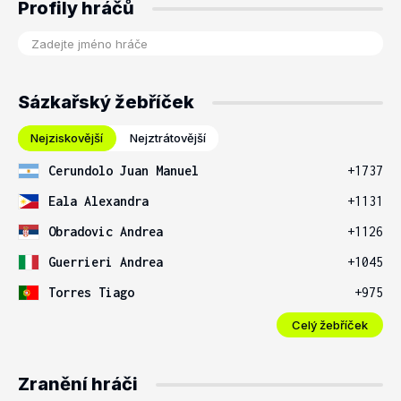
Profily hráčů
Sázkařský žebříček
Nejziskovější
Nejztrátovější
Cerundolo Juan Manuel
+1737
Eala Alexandra
+1131
Obradovic Andrea
+1126
Guerrieri Andrea
+1045
Torres Tiago
+975
Celý žebříček
Zranění hráči