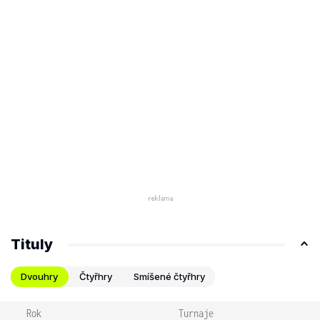
Tituly
Dvouhry
Čtyřhry
Smíšené čtyřhry
Rok
Turnaje