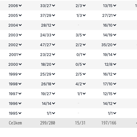
2006
33/27
2/3
13/15
2005
37/29
1/3
27/21
-
2004
28/12
16/10
2003
24/33
3/5
14/19
2002
47/27
2/2
35/20
2001
23/22
0/1
19/14
2000
18/20
0/5
12/8
1999
25/29
2/5
16/12
1998
26/18
4/2
17/10
1997
19/27
1/1
12/15
-
1996
14/14
14/12
-
1995
1/1
1/1
Celkem
299/280
15/31
197/166