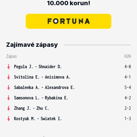
10.000 korun!
Zajímavé zápasy
Zápas
H2H
Pegula J.
-
Shnaider D.
4-0
Svitolina E.
-
Anisimova A.
4-1
Sabalenka A.
-
Alexandrova E.
5-4
Samsonova L.
-
Rybakina E.
4-2
Zhang J.
-
Zhu C.
2-2
Kostyuk M.
-
Swiatek I.
1-3