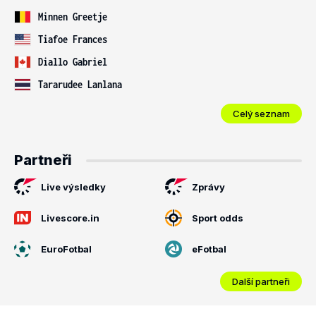
Minnen Greetje
Tiafoe Frances
Diallo Gabriel
Tararudee Lanlana
Celý seznam
Partneři
Live výsledky
Zprávy
Livescore.in
Sport odds
EuroFotbal
eFotbal
Další partneři