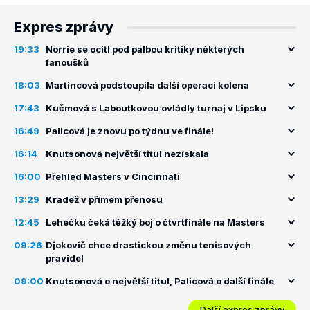
Expres zprávy
19:33
Norrie se ocitl pod palbou kritiky některých
fanoušků
18:03
Martincová podstoupila další operaci kolena
17:43
Kučmová s Laboutkovou ovládly turnaj v Lipsku
16:49
Palicová je znovu po týdnu ve finále!
16:14
Knutsonová největší titul nezískala
16:00
Přehled Masters v Cincinnati
13:29
Krádež v přímém přenosu
12:45
Lehečku čeká těžký boj o čtvrtfinále na Masters
09:26
Djokovič chce drastickou změnu tenisových
pravidel
09:00
Knutsonová o největší titul, Palicová o další finále
Další expres zprávy