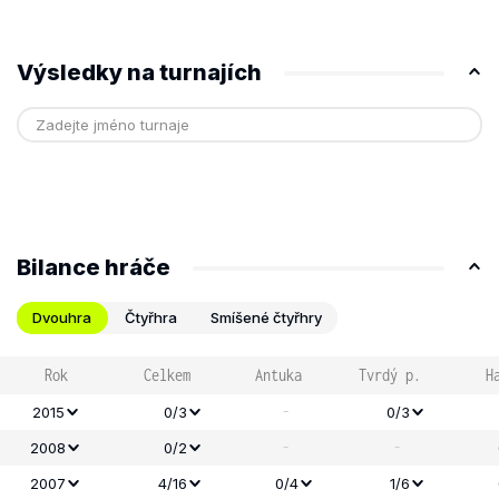
Výsledky na turnajích
Bilance hráče
Dvouhra
Čtyřhra
Smíšené čtyřhry
Rok
Celkem
Antuka
Tvrdý p.
H
-
2015
0/3
0/3
-
-
2008
0/2
2007
4/16
0/4
1/6