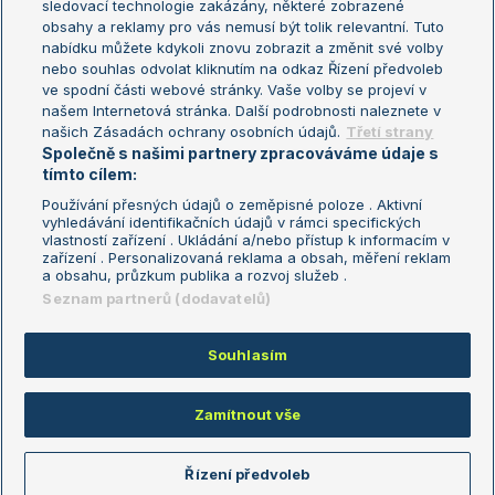
sledovací technologie zakázány, některé zobrazené
Turnaj mistryň
obsahy a reklamy pro vás nemusí být tolik relevantní. Tuto
Aktualní trendy
nabídku můžete kdykoli znovu zobrazit a změnit své volby
nebo souhlas odvolat kliknutím na odkaz Řízení předvoleb
ve spodní části webové stránky. Vaše volby se projeví v
Fotbalové přestupy
našem Internetová stránka. Další podrobnosti naleznete v
Livesport Daily
našich Zásadách ochrany osobních údajů.
Třetí strany
Společně s našimi partnery zpracováváme údaje s
LS Prague Open
tímto cílem:
Používání přesných údajů o zeměpisné poloze . Aktivní
vyhledávání identifikačních údajů v rámci specifických
vlastností zařízení . Ukládání a/nebo přístup k informacím v
Podmínky užití
Nastavení soukromí
zařízení . Personalizovaná reklama a obsah, měření reklam
GDPR a žurnalistika
Reklama
a obsahu, průzkum publika a rozvoj služeb .
Informace o zpracování osobních
Kontakt
Seznam partnerů (dodavatelů)
údajů
Tiráž
Souhlasím
Copyright © 2008-2026 TenisPortal.cz. Využíváme zpravodajství ČTK.
Zamítnout vše
Řízení předvoleb