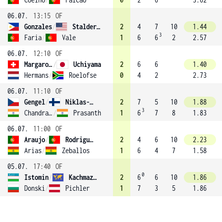
06.07.
13:15
OF
Gonzales
/
Stalder (3)
2
4
7
10
1.44
3
Faria
/
Vale
1
6
6
2
2.57
06.07.
12:10
OF
Margaroli
/
Uchiyama
2
6
6
1.40
Hermans
/
Roelofse
0
4
2
2.73
06.07.
11:10
OF
Gengel
/
Niklas-Salminen
2
7
5
10
1.88
3
Chandrasekar
/
Prasanth
1
6
7
8
1.83
06.07.
11:00
OF
Araujo
/
Rodrigues
2
4
6
10
2.23
Arias
/
Zeballos
1
6
4
7
1.58
05.07.
17:40
OF
0
Istomin
/
Kachmazov
2
6
6
10
1.86
Donski
/
Pichler
1
7
3
5
1.86