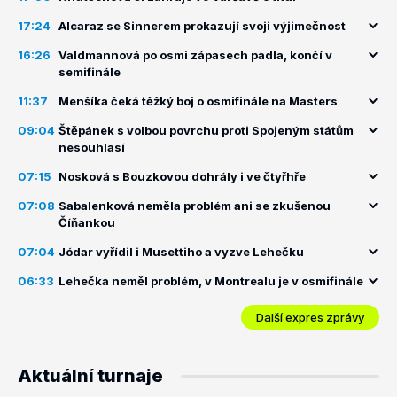
17:24
Alcaraz se Sinnerem prokazují svoji výjimečnost
16:26
Valdmannová po osmi zápasech padla, končí v
semifinále
11:37
Menšíka čeká těžký boj o osmifinále na Masters
09:04
Štěpánek s volbou povrchu proti Spojeným státům
nesouhlasí
07:15
Nosková s Bouzkovou dohrály i ve čtyřhře
07:08
Sabalenková neměla problém ani se zkušenou
Číňankou
07:04
Jódar vyřídil i Musettiho a vyzve Lehečku
06:33
Lehečka neměl problém, v Montrealu je v osmifinále
Další expres zprávy
Aktuální turnaje