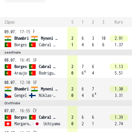
Zápas
S
1
2
3
Kurs
09.07.
17:15
F
Bhambri
/
Myneni (2)
2
6
3
10
2.91
Borges
/
Cabral (1)
1
4
6
6
1.37
semifinále
08.07.
16:45
SF
Borges
/
Cabral (1)
2
7
6
1.13
6
Araujo
/
Rodrigues
0
6
4
5.51
08.07.
12:10
SF
Bhambri
/
Myneni (2)
2
6
7
1.30
4
Gengel
/
Niklas-Salminen
0
4
6
3.31
čtvrtfinále
07.07.
16:55
ČF
Borges
/
Cabral (1)
2
6
6
1.39
Margaroli
/
Uchiyama
0
2
1
2.74