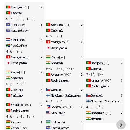
Borges
[1]
2
Cabral
5-7, 6-1, 10-8
Donskoy
1
Borges
[1]
2
Kuznetsov
Cabral
6-2, 6-1
Hermans
0
Margaroli
0
Roelofse
Uchiyama
4-6, 2-6
Margaroli
2
Raja
[4]
1
Uchiyama
Sharan
Borges
[1]
2
6-3, 5-7, 8-10
Cabral
Raja
[4]
2
6
Araujo
[WC]
2
7-6
, 6-4
Sharan
Rodrigues
Araujo
[WC]
0
7
6-2, 7-6
Rodrigues
Coelho
0
Gengel
2
Falcao
Niklas-Salminen
Gengel
0
6-3, 6-4
Niklas-Salminen
Araujo
[WC]
2
4
Gonzales
[3]
0
4-6, 6
-7
Rodrigues
Stalder
Bhambri
[2]
2
4-6, 6-4, 10-7
Myneni
Arias
1
Istomin
1
Zeballos
Kachmazov