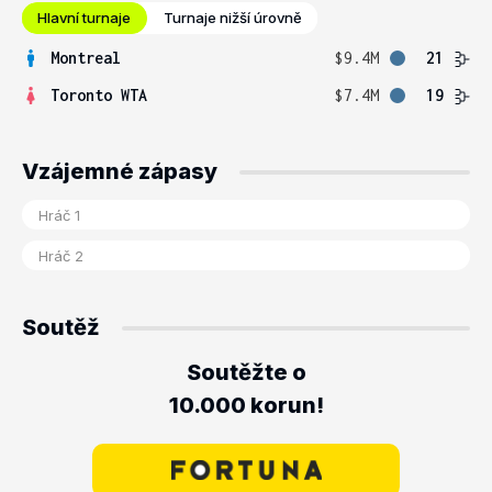
Hlavní turnaje
Turnaje nižší úrovně
Montreal
$9.4M
21
Toronto WTA
$7.4M
19
Vzájemné zápasy
Soutěž
Soutěžte o
10.000 korun!