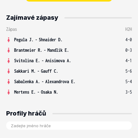
Zajímavé zápasy
Zápas
H2H
Pegula J.
-
Shnaider D.
4-0
Brantmeier R.
-
Mandlik E.
0-3
Svitolina E.
-
Anisimova A.
4-1
Sakkari M.
-
Gauff C.
5-6
Sabalenka A.
-
Alexandrova E.
5-4
Mertens E.
-
Osaka N.
3-5
Profily hráčů