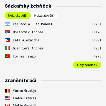
Sázkařský žebříček
Nejziskovější
Nejztrátovější
Cerundolo Juan Manuel
+1737
Obradovic Andrea
+1126
Eala Alexandra
+1091
Guerrieri Andrea
+981
Torres Tiago
+975
Celý žebříček
Zranění hráči
Minnen Greetje
Tiafoe Frances
Diallo Gabriel