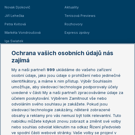
Novak Djokovič
Aktuality
Jiří Lehečka
Tenisová Previews
Petra Kvitová
Rozhovory
Markéta Vondroušová
Express zprávy
Iga Swiatek
Marie Bouzková
Ochrana vašich osobních údajů nás
Žebříčky
Kalendář turnajů
zajímá
My a naši partneři
999
ukládáme do vašeho zařízení
Žebříček ATP (muži)
Australian Open
osobní údaje, jako jsou údaje o prohlížení nebo jedinečné
Žebříček WTA (ženy)
French Open
identifikátory, a máme k nim přístup. Výběr Souhlasím
umožňuje, aby sledovací technologie podporovaly účely
Sázkařský žebříček
Wimbledon
uvedené v části My a naši partneři zpracováváme údaje za
US Open
účelem poskytování. Výběrem Zamítnout vše nebo
odvoláním svého souhlasu je zakážete. Pokud jsou
Turnaj mistrů
sledovací technologie zakázány, některé zobrazené
Turnaj mistryň
obsahy a reklamy pro vás nemusí být tolik relevantní. Tuto
Aktualní trendy
nabídku můžete kdykoli znovu zobrazit a změnit své volby
nebo souhlas odvolat kliknutím na odkaz Řízení předvoleb
ve spodní části webové stránky. Vaše volby se projeví v
Fotbalové přestupy