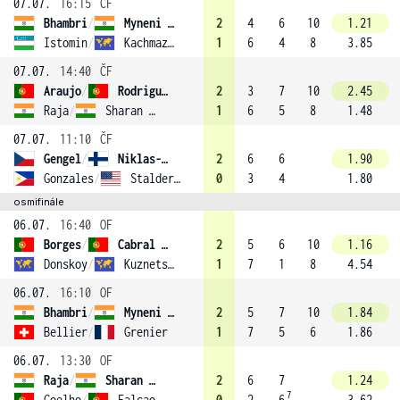
07.07.
16:15
ČF
Bhambri
/
Myneni (2)
2
4
6
10
1.21
Istomin
/
Kachmazov
1
6
4
8
3.85
07.07.
14:40
ČF
Araujo
/
Rodrigues
2
3
7
10
2.45
Raja
/
Sharan (4)
1
6
5
8
1.48
07.07.
11:10
ČF
Gengel
/
Niklas-Salminen
2
6
6
1.90
Gonzales
/
Stalder (3)
0
3
4
1.80
osmifinále
06.07.
16:40
OF
Borges
/
Cabral (1)
2
5
6
10
1.16
Donskoy
/
Kuznetsov
1
7
1
8
4.54
06.07.
16:10
OF
Bhambri
/
Myneni (2)
2
5
7
10
1.84
Bellier
/
Grenier
1
7
5
6
1.86
06.07.
13:30
OF
Raja
/
Sharan (4)
2
6
7
1.24
7
Coelho
/
Falcao
0
2
6
3.62