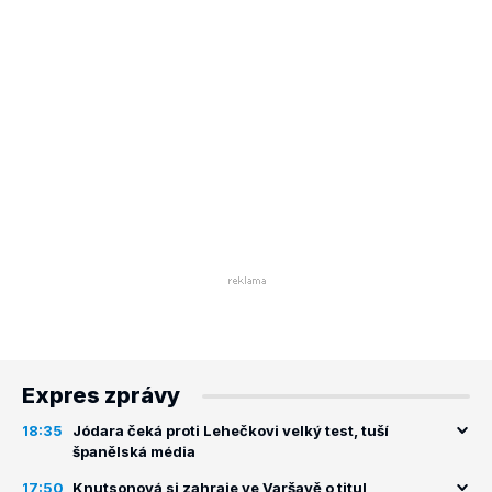
Expres zprávy
18:35
Jódara čeká proti Lehečkovi velký test, tuší
španělská média
17:50
Knutsonová si zahraje ve Varšavě o titul