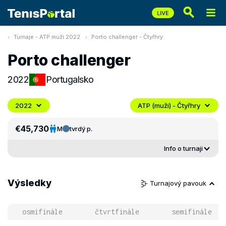
Turnaje - ATP muži 2022
Porto challenger - Čtyřhry
Porto challenger
2022
Portugalsko
2022
ATP (muži) - Čtyřhry
€45,730
M
tvrdý p.
Info o turnaji
Výsledky
Turnajový pavouk
osmifinále
čtvrtfinále
semifinále