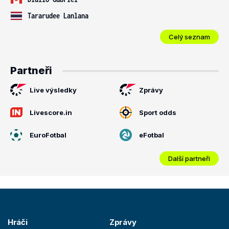
Tararudee Lanlana
Celý seznam
Partneři
Live výsledky
Zprávy
Livescore.in
Sport odds
EuroFotbal
eFotbal
Další partneři
Hráči
Zprávy