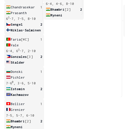
6-4, 4-6, 8-10
Chandrasekar
1
Bhambri
[2]
2
Prasanth
Myneni
3
6
-7, 7-5, 8-10
4
Gengel
2
Niklas-Salminen
Faria
[WC]
1
Vale
3
6-4, 6
-7, 2-10
Gonzales
[3]
2
Stalder
Donski
1
Pichler
0
7-6
, 3-6, 5-10
Istomin
2
Kachmazov
Bellier
1
Grenier
7-5, 5-7, 6-10
Bhambri
[2]
2
Myneni