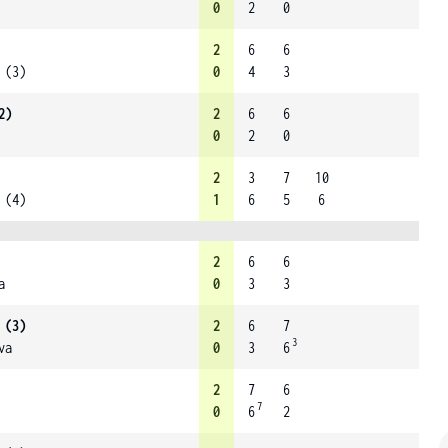
0
2
0
2
6
6
 (3)
0
4
3
2)
2
6
6
0
2
0
2
3
7
10
 (4)
1
6
5
6
2
6
6
a
0
3
3
 (3)
2
6
7
3
va
0
3
6
2
7
6
7
0
6
2