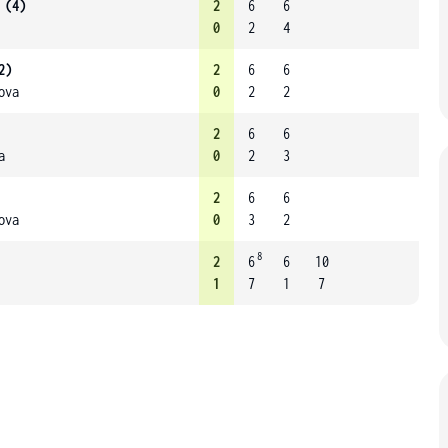
 (4)
2
6
6
0
2
4
2)
2
6
6
ova
0
2
2
2
6
6
a
0
2
3
2
6
6
ova
0
3
2
8
2
6
6
10
1
7
1
7