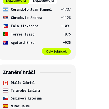
Nejziskovější
Nejztrátovější
Cerundolo Juan Manuel
+1737
Obradovic Andrea
+1126
Eala Alexandra
+1091
Torres Tiago
+975
Aguiard Enzo
+936
Celý žebříček
Zranění hráči
Diallo Gabriel
Tararudee Lanlana
Siniaková Kateřina
Munar Jaume