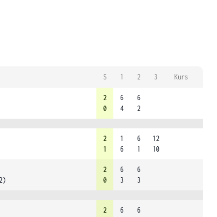
S
1
2
3
Kurs
2
6
6
0
4
2
2
1
6
12
1
6
1
10
2
6
6
2)
0
3
3
2
6
6