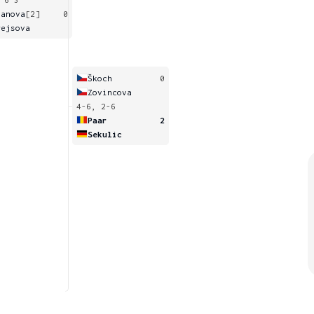
vanova
[2]
0
rejsova
Škoch
0
Zovincova
4-6, 2-6
Paar
2
Sekulic