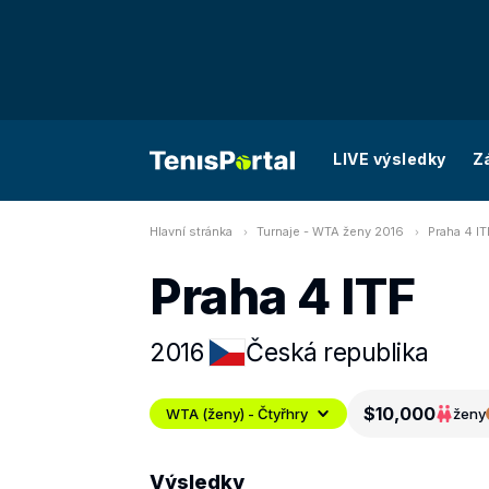
LIVE výsledky
Z
Hlavní stránka
Turnaje - WTA ženy 2016
Praha 4 IT
Praha 4 ITF
2016
Česká republika
$10,000
WTA (ženy) - Čtyřhry
ženy
Výsledky