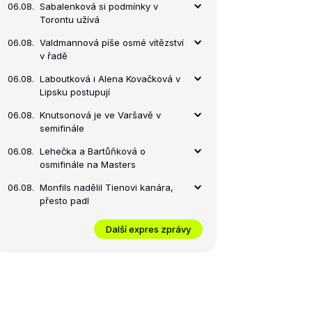
06.08.
Sabalenková si podmínky v
Torontu užívá
06.08.
Valdmannová píše osmé vítězství
v řadě
06.08.
Laboutková i Alena Kovačková v
Lipsku postupují
06.08.
Knutsonová je ve Varšavě v
semifinále
06.08.
Lehečka a Bartůňková o
osmifinále na Masters
06.08.
Monfils nadělil Tienovi kanára,
přesto padl
Další expres zprávy