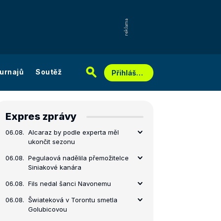
urnajů
Soutěž
Přihlášení
Expres zprávy
06.08.
Alcaraz by podle experta měl
ukončit sezonu
06.08.
Pegulaová nadělila přemožitelce
Siniakové kanára
06.08.
Fils nedal šanci Navonemu
06.08.
Šwiateková v Torontu smetla
Golubicovou