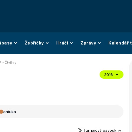
ápasy
Žebříčky
Hráči
Zprávy
Kalendář t
F - Čtyřhry
2016
antuka
Turnajový pavouk