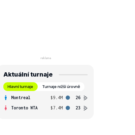
Aktuální turnaje
Hlavní turnaje
Turnaje nižší úrovně
Montreal
$9.4M
26
Toronto WTA
$7.4M
23