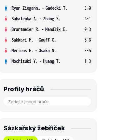
Ryan Ziegann S.
-
Gadecki T.
3-0
Sabalenka A.
-
Zhang S.
4-1
Brantmeier R.
-
Mandlik E.
0-3
Sakkari M.
-
Gauff C.
5-6
Mertens E.
-
Osaka N.
3-5
Mochizuki Y.
-
Huang T.
1-3
Profily hráčů
Sázkařský žebříček