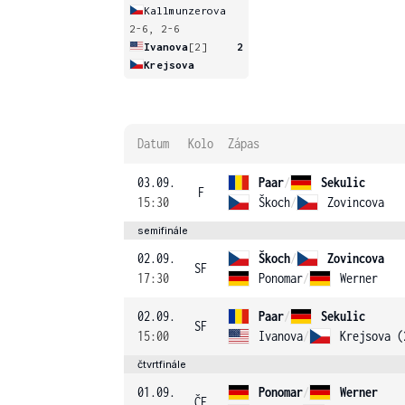
Kallmunzerova
2-6, 2-6
Ivanova
[2]
2
Krejsova
Datum
Kolo
Zápas
03.09.
Paar
/
Sekulic
F
15:30
Škoch
/
Zovincova
semifinále
02.09.
Škoch
/
Zovincova
SF
17:30
Ponomar
/
Werner
02.09.
Paar
/
Sekulic
SF
15:00
Ivanova
/
Krejsova (
čtvrtfinále
01.09.
Ponomar
/
Werner
ČF