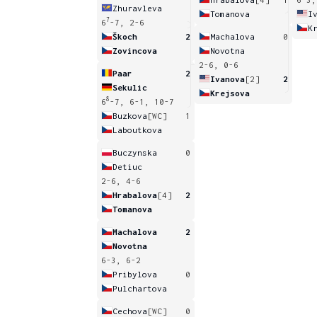
Zhuravleva
Tomanova
I
7
6
-7, 2-6
K
Škoch
2
Machalova
0
Zovincova
Novotna
2-6, 0-6
Paar
2
Ivanova
[2]
2
Sekulic
Krejsova
8
6
-7, 6-1, 10-7
Buzkova
[WC]
1
Laboutkova
Buczynska
0
Detiuc
2-6, 4-6
Hrabalova
[4]
2
Tomanova
Machalova
2
Novotna
6-3, 6-2
Pribylova
0
Pulchartova
Cechova
[WC]
0