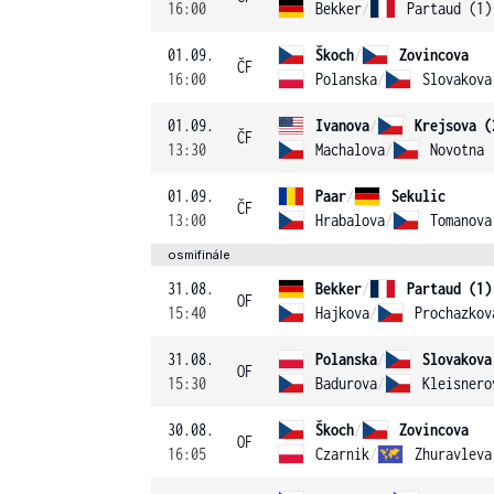
16:00
Bekker
/
Partaud (1)
01.09.
Škoch
/
Zovincova
ČF
16:00
Polanska
/
Slovakova
01.09.
Ivanova
/
Krejsova (
ČF
13:30
Machalova
/
Novotna
01.09.
Paar
/
Sekulic
ČF
13:00
Hrabalova
/
Tomanova
osmifinále
31.08.
Bekker
/
Partaud (1)
OF
15:40
Hajkova
/
Prochazkov
31.08.
Polanska
/
Slovakova
OF
15:30
Badurova
/
Kleisnero
30.08.
Škoch
/
Zovincova
OF
16:05
Czarnik
/
Zhuravleva