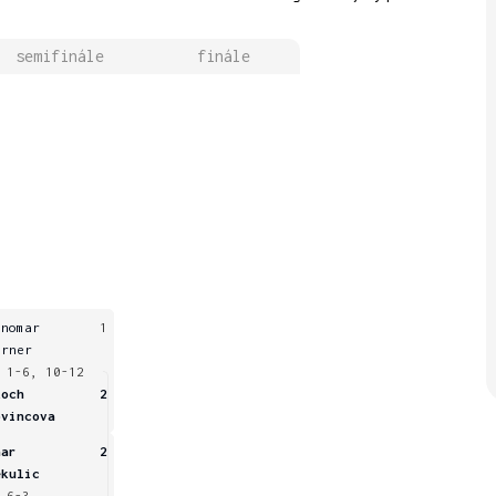
semifinále
finále
onomar
1
erner
 1-6, 10-12
koch
2
ovincova
aar
2
ekulic
 6-3