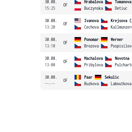
30.08.
Hrabalova
/
Tomanova
OF
15:25
Buczynska
/
Detiuc
30.08.
Ivanova
/
Krejsova (
OF
13:20
Cechova
/
Kallmunzer
30.08.
Ponomar
/
Werner
OF
13:10
Brozova
/
Pospisilov
30.08.
Machalova
/
Novotna
OF
13:00
Pribylova
/
Pulchart
30.08.
Paar
/
Sekulic
OF
--:--
Buzkova
/
Laboutkova