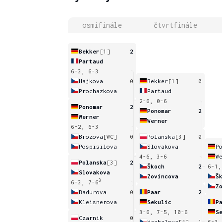
osmifinále
čtvrtfinále
Bekker
[1]
2
Partaud
6-3, 6-3
Hajkova
0
Bekker
[1]
0
Prochazkova
Partaud
2-6, 0-6
Ponomar
2
Ponomar
2
Werner
Werner
6-2, 6-3
Brozova
[WC]
0
Polanska
[3]
0
Pospisilova
Slovakova
P
4-6, 3-6
W
Polanska
[3]
2
Škoch
2
6-1,
Slovakova
Zovincova
Š
3
6-3, 7-6
Z
Badurova
0
Paar
2
Kleisnerova
Sekulic
P
3-6, 7-5, 10-6
S
Czarnik
0
Hrabalova
[4]
1
6-3,