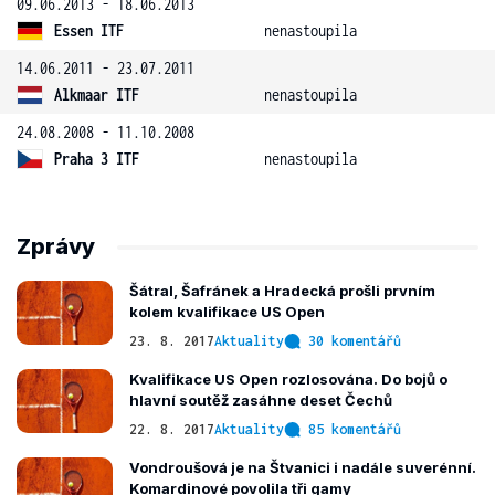
09.06.2013 - 18.06.2013
Essen ITF
nenastoupila
14.06.2011 - 23.07.2011
Alkmaar ITF
nenastoupila
24.08.2008 - 11.10.2008
Praha 3 ITF
nenastoupila
Zprávy
Šátral, Šafránek a Hradecká prošli prvním
kolem kvalifikace US Open
23. 8. 2017
Aktuality
30 komentářů
Kvalifikace US Open rozlosována. Do bojů o
hlavní soutěž zasáhne deset Čechů
22. 8. 2017
Aktuality
85 komentářů
Vondroušová je na Štvanici i nadále suverénní.
Komardinové povolila tři gamy