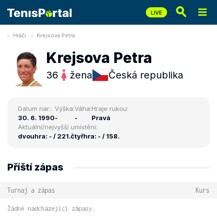
Hráči
Krejsova Petra
Krejsova Petra
36
žena
Česká republika
Datum nar.:
Výška:
Váha:
Hraje rukou:
30. 6. 1990
-
-
Pravá
Aktuální/nejvyšší umístění:
dvouhra: - / 221.
čtyřhra: - / 158.
Příští zápas
Turnaj a zápas
Kurs
Žádné nadcházející zápasy.