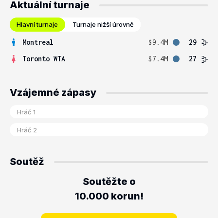
Aktuální turnaje
Hlavní turnaje
Turnaje nižší úrovně
Montreal
$9.4M
29
Toronto WTA
$7.4M
27
Vzájemné zápasy
Soutěž
Soutěžte o
10.000 korun!