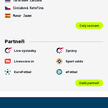
Tararudee Lanlana
Siniaková Kateřina
Munar Jaume
Celý seznam
Partneři
Live výsledky
Zprávy
Livescore.in
Sport odds
EuroFotbal
eFotbal
Další partneři