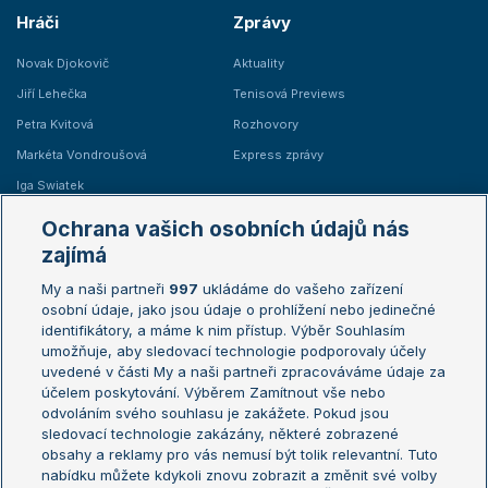
Hráči
Zprávy
Novak Djokovič
Aktuality
Jiří Lehečka
Tenisová Previews
Petra Kvitová
Rozhovory
Markéta Vondroušová
Express zprávy
Iga Swiatek
Marie Bouzková
Ochrana vašich osobních údajů nás
Žebříčky
Kalendář turnajů
zajímá
My a naši partneři
997
ukládáme do vašeho zařízení
Žebříček ATP (muži)
Australian Open
osobní údaje, jako jsou údaje o prohlížení nebo jedinečné
Žebříček WTA (ženy)
French Open
identifikátory, a máme k nim přístup. Výběr Souhlasím
umožňuje, aby sledovací technologie podporovaly účely
Sázkařský žebříček
Wimbledon
uvedené v části My a naši partneři zpracováváme údaje za
US Open
účelem poskytování. Výběrem Zamítnout vše nebo
odvoláním svého souhlasu je zakážete. Pokud jsou
Turnaj mistrů
sledovací technologie zakázány, některé zobrazené
Turnaj mistryň
obsahy a reklamy pro vás nemusí být tolik relevantní. Tuto
Aktualní trendy
nabídku můžete kdykoli znovu zobrazit a změnit své volby