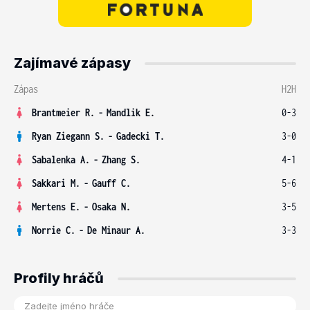
Zajímavé zápasy
Zápas
H2H
Brantmeier R.
-
Mandlik E.
0-3
Ryan Ziegann S.
-
Gadecki T.
3-0
Sabalenka A.
-
Zhang S.
4-1
Sakkari M.
-
Gauff C.
5-6
Mertens E.
-
Osaka N.
3-5
Norrie C.
-
De Minaur A.
3-3
Profily hráčů