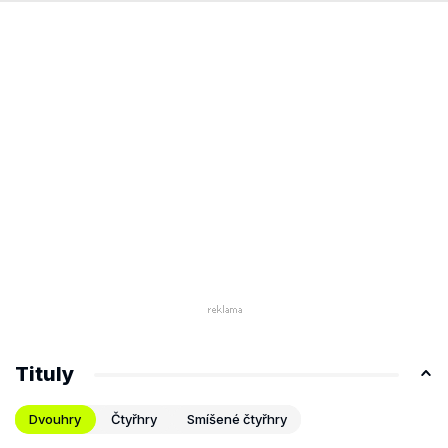
Tituly
Dvouhry
Čtyřhry
Smíšené čtyřhry