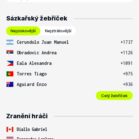
Sázkařský žebříček
Nejziskovější
Nejztrátovější
Cerundolo Juan Manuel
+1737
Obradovic Andrea
+1126
Eala Alexandra
+1091
Torres Tiago
+975
Aguiard Enzo
+936
Celý žebříček
Zranění hráči
Diallo Gabriel