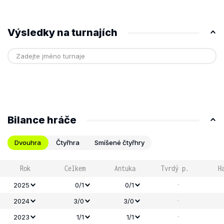
Výsledky na turnajích
Bilance hráče
Dvouhra
Čtyřhra
Smíšené čtyřhry
Rok
Celkem
Antuka
Tvrdý p.
H
-
2025
0/1
0/1
-
2024
3/0
3/0
-
2023
1/1
1/1