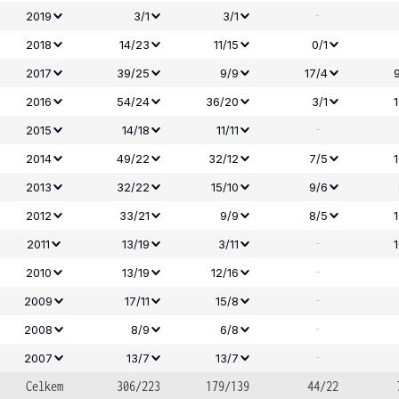
-
2019
3/1
3/1
2018
14/23
11/15
0/1
2017
39/25
9/9
17/4
2016
54/24
36/20
3/1
-
2015
14/18
11/11
2014
49/22
32/12
7/5
2013
32/22
15/10
9/6
2012
33/21
9/9
8/5
-
2011
13/19
3/11
-
2010
13/19
12/16
-
2009
17/11
15/8
-
2008
8/9
6/8
-
2007
13/7
13/7
Celkem
306/223
179/139
44/22