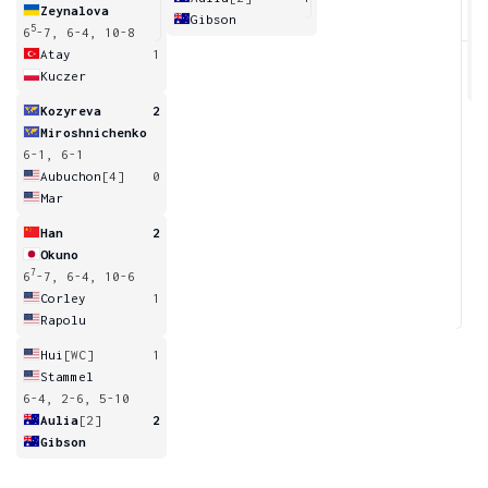
Zeynalova
Gibson
5
6
-7, 6-4, 10-8
1
Atay
1
Kuczer
Kozyreva
2
Miroshnichenko
6-1, 6-1
Aubuchon
[4]
0
Mar
Han
2
Okuno
7
6
-7, 6-4, 10-6
Corley
1
Rapolu
Hui
[WC]
1
Stammel
6-4, 2-6, 5-10
Aulia
[2]
2
Gibson