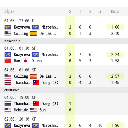
Zápas
S
1
2
3
Kurs
04.06.
23:00
F
Kozyreva
/
Miroshnichenko
2
6
6
1.66
Colling
/
De Las Heras Armenteras
0
1
3
2.10
semifinále
04.06.
01:30
SF
Kozyreva
/
Miroshnichenko
2
7
6
2.24
Han
/
Okuno
0
5
3
1.58
04.06.
01:00
SF
Colling
/
De Las Heras Armenteras
2
6
6
2.57
Thamchaiwat
/
Yang (3)
0
4
3
1.45
čtvrtfinále
04.06.
19:00
ČF
Thamchaiwat
/
Yang (3)
1
Mcbride
/
Sun
0
02.06.
20:30
ČF
Kozyreva
/
Miroshnichenko
2
6
4
10
1.96