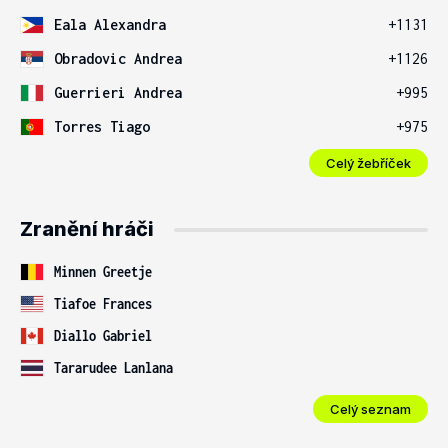
Eala Alexandra
+1131
Obradovic Andrea
+1126
Guerrieri Andrea
+995
Torres Tiago
+975
Celý žebříček
Zranění hráči
Minnen Greetje
Tiafoe Frances
Diallo Gabriel
Tararudee Lanlana
Celý seznam