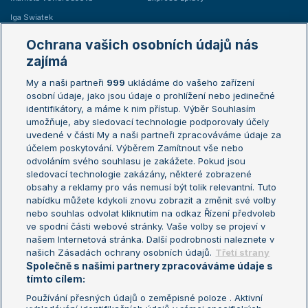
Iga Swiatek
Marie Bouzková
Ochrana vašich osobních údajů nás
Žebříčky
Kalendář turnajů
zajímá
My a naši partneři
999
ukládáme do vašeho zařízení
Žebříček ATP (muži)
Australian Open
osobní údaje, jako jsou údaje o prohlížení nebo jedinečné
Žebříček WTA (ženy)
French Open
identifikátory, a máme k nim přístup. Výběr Souhlasím
umožňuje, aby sledovací technologie podporovaly účely
Sázkařský žebříček
Wimbledon
uvedené v části My a naši partneři zpracováváme údaje za
US Open
účelem poskytování. Výběrem Zamítnout vše nebo
odvoláním svého souhlasu je zakážete. Pokud jsou
Turnaj mistrů
sledovací technologie zakázány, některé zobrazené
Turnaj mistryň
obsahy a reklamy pro vás nemusí být tolik relevantní. Tuto
Aktualní trendy
nabídku můžete kdykoli znovu zobrazit a změnit své volby
nebo souhlas odvolat kliknutím na odkaz Řízení předvoleb
ve spodní části webové stránky. Vaše volby se projeví v
Fotbalové přestupy
našem Internetová stránka. Další podrobnosti naleznete v
Livesport Daily
našich Zásadách ochrany osobních údajů.
Třetí strany
Společně s našimi partnery zpracováváme údaje s
LS Prague Open
tímto cílem:
Používání přesných údajů o zeměpisné poloze . Aktivní