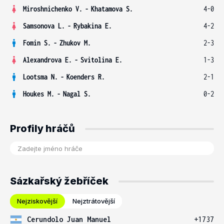
Miroshnichenko V.
-
Khatamova S.
4-0
Samsonova L.
-
Rybakina E.
4-2
Fomin S.
-
Zhukov M.
2-3
Alexandrova E.
-
Svitolina E.
1-3
Lootsma N.
-
Koenders R.
2-1
Houkes M.
-
Nagal S.
0-2
Profily hráčů
Sázkařský žebříček
Nejziskovější
Nejztrátovější
Cerundolo Juan Manuel
+1737