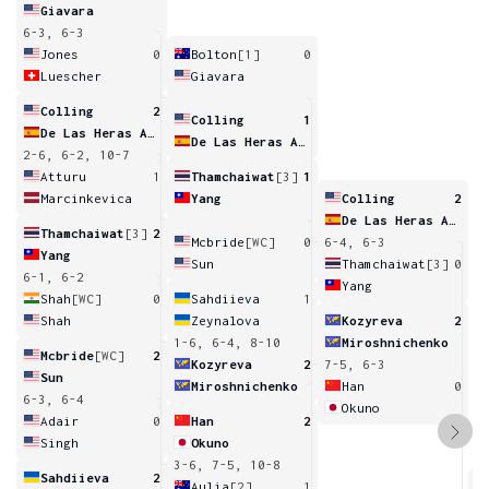
Giavara
6-3, 6-3
Jones
0
Bolton
[1]
0
Luescher
Giavara
Colling
2
Colling
1
De Las Heras Armenteras
De Las Heras Armenteras
2-6, 6-2, 10-7
Atturu
1
Thamchaiwat
[3]
1
Marcinkevica
Yang
Colling
2
De Las Heras Armenteras
Thamchaiwat
[3]
2
Mcbride
[WC]
0
6-4, 6-3
Yang
Sun
Thamchaiwat
[3]
0
6-1, 6-2
Yang
Shah
[WC]
0
Sahdiieva
1
Shah
Zeynalova
Kozyreva
2
1-6, 6-4, 8-10
Miroshnichenko
Mcbride
[WC]
2
Kozyreva
2
7-5, 6-3
Sun
Miroshnichenko
Han
0
6-3, 6-4
Okuno
Adair
0
Han
2
Singh
Okuno
3-6, 7-5, 10-8
Sahdiieva
2
Aulia
[2]
1