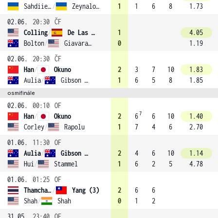
Sahdiieva
/
Zeynalova
1
1
6
8
1.73
02.06.
20:30
ČF
Colling
/
De Las Heras Armenteras
1
4.05
Bolton
/
Giavara (1)
0
1.19
02.06.
20:30
ČF
Han
/
Okuno
2
3
7
10
1.83
Aulia
/
Gibson (2)
1
6
5
8
1.85
osmifinále
02.06.
00:10
OF
7
Han
/
Okuno
2
6
6
10
1.40
Corley
/
Rapolu
1
7
4
6
2.70
01.06.
11:30
OF
Aulia
/
Gibson (2)
2
4
6
10
1.14
Hui
/
Stammel
1
6
2
5
4.78
01.06.
01:25
OF
Thamchaiwat
/
Yang (3)
2
6
6
Shah
/
Shah
0
1
2
31.05.
23:40
OF