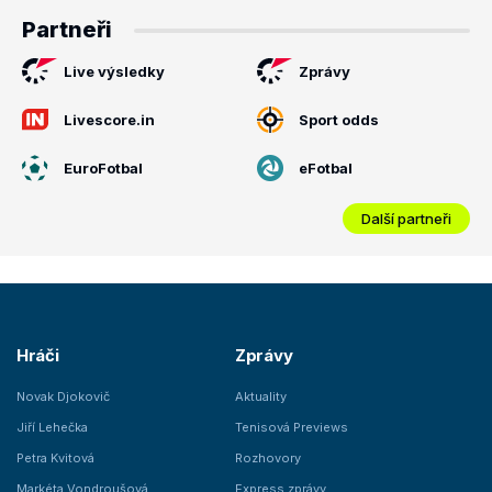
Partneři
Live výsledky
Zprávy
Livescore.in
Sport odds
EuroFotbal
eFotbal
Další partneři
Hráči
Zprávy
Novak Djokovič
Aktuality
Jiří Lehečka
Tenisová Previews
Petra Kvitová
Rozhovory
Markéta Vondroušová
Express zprávy