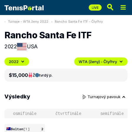
Turnaje - WTA ženy 2022
Rancho Santa Fe ITF - Čtyřhry
Rancho Santa Fe ITF
2022
USA
2022
WTA (ženy) - Čtyřhry
$15,000
Ž
tvrdý p.
Výsledky
Turnajový pavouk
osmifinále
čtvrtfinále
semifinále
Bolton
[1]
2