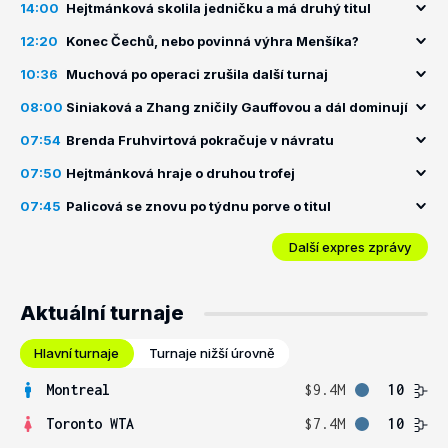
14:00
Hejtmánková skolila jedničku a má druhý titul
12:20
Konec Čechů, nebo povinná výhra Menšíka?
10:36
Muchová po operaci zrušila další turnaj
08:00
Siniaková a Zhang zničily Gauffovou a dál dominují
07:54
Brenda Fruhvirtová pokračuje v návratu
07:50
Hejtmánková hraje o druhou trofej
07:45
Palicová se znovu po týdnu porve o titul
Další expres zprávy
Aktuální turnaje
Hlavní turnaje
Turnaje nižší úrovně
Montreal
$9.4M
10
Toronto WTA
$7.4M
10