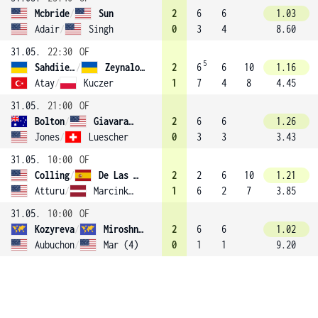
Mcbride
/
Sun
2
6
6
1.03
Adair
/
Singh
0
3
4
8.60
31.05.
22:30
OF
5
Sahdiieva
/
Zeynalova
2
6
6
10
1.16
Atay
/
Kuczer
1
7
4
8
4.45
31.05.
21:00
OF
Bolton
/
Giavara (1)
2
6
6
1.26
Jones
/
Luescher
0
3
3
3.43
31.05.
10:00
OF
Colling
/
De Las Heras Armenteras
2
2
6
10
1.21
Atturu
/
Marcinkevica
1
6
2
7
3.85
31.05.
10:00
OF
Kozyreva
/
Miroshnichenko
2
6
6
1.02
Aubuchon
/
Mar (4)
0
1
1
9.20