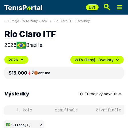
Turnaje - WTA ženy 2026
Rio Claro ITF - Dvouhry
Rio Claro ITF
2026
Brazílie
2026
WTA (ženy) - Dvouhry
$15,000
Ž
antuka
Výsledky
Turnajový pavouk
1. kolo
osmifinále
čtvrtfinále
Fullana
[1]
2