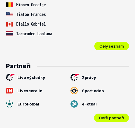
Minnen Greetje
Tiafoe Frances
Diallo Gabriel
Tararudee Lanlana
Celý seznam
Partneři
Live výsledky
Zprávy
Livescore.in
Sport odds
EuroFotbal
eFotbal
Další partneři