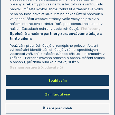
Turnaj mistryň
obsahy a reklamy pro vás nemusí být tolik relevantní. Tuto
Aktualní trendy
nabídku můžete kdykoli znovu zobrazit a změnit své volby
nebo souhlas odvolat kliknutím na odkaz Řízení předvoleb
ve spodní části webové stránky. Vaše volby se projeví v
Fotbalové přestupy
našem Internetová stránka. Další podrobnosti naleznete v
Livesport Daily
našich Zásadách ochrany osobních údajů.
Třetí strany
Společně s našimi partnery zpracováváme údaje s
LS Prague Open
tímto cílem:
Používání přesných údajů o zeměpisné poloze . Aktivní
vyhledávání identifikačních údajů v rámci specifických
vlastností zařízení . Ukládání a/nebo přístup k informacím v
Podmínky užití
Nastavení soukromí
zařízení . Personalizovaná reklama a obsah, měření reklam
GDPR a žurnalistika
Reklama
a obsahu, průzkum publika a rozvoj služeb .
Informace o zpracování osobních
Kontakt
Seznam partnerů (dodavatelů)
údajů
Tiráž
Souhlasím
Copyright © 2008-2026 TenisPortal.cz. Využíváme zpravodajství ČTK.
Zamítnout vše
Řízení předvoleb