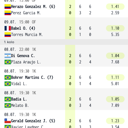
09.07.
15:00
OF
Herazo Gonzalez M. (6)
2
6
6
1.41
Perez Garcia M.
0
3
2
2.59
09.07.
15:00
OF
Babel O. (4)
2
6
6
1.10
Torres Murcia M.
0
1
0
5.35
1. kolo
08.07.
22:00
1K
Di Genova C.
2
6
6
1.04
Plaza Araujo L.
0
2
4
7.68
08.07.
19:30
1K
Bohrer Martins C. (7)
2
6
6
1.11
Vidal L.
0
1
4
5.01
08.07.
19:30
1K
Badia L.
2
6
6
1.05
Melato B.
0
3
4
7.09
08.07.
19:30
1K
Gerald Gonzalez J. (5)
2
6
6
1.23
Xavier Laydner C.
0
3
3
3.54