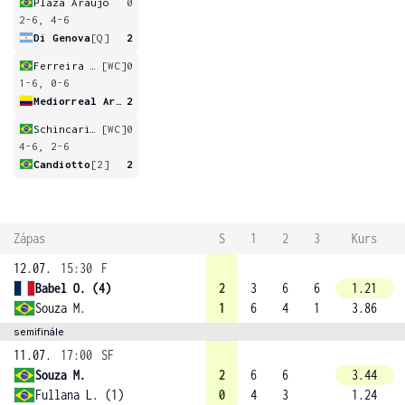
Plaza Araujo
0
2-6, 4-6
Di Genova
[Q]
2
Ferreira Banietti
[WC]
0
1-6, 0-6
Mediorreal Arias
2
Schincariol Barbosa
[WC]
0
4-6, 2-6
Candiotto
[2]
2
Zápas
S
1
2
3
Kurs
12.07.
15:30
F
Babel O. (4)
2
3
6
6
1.21
Souza M.
1
6
4
1
3.86
semifinále
11.07.
17:00
SF
Souza M.
2
6
6
3.44
Fullana L. (1)
0
4
3
1.24