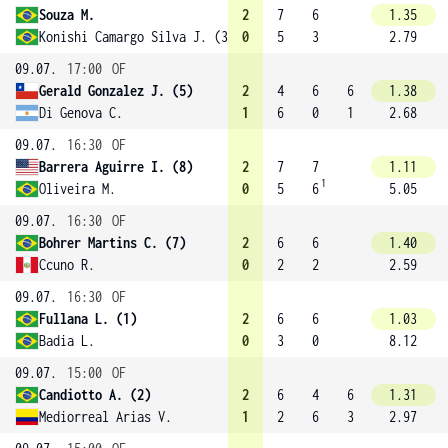
Souza M.
2
7
6
1.35
Konishi Camargo Silva J. (3)
0
5
3
2.79
09.07.
17:00
OF
Gerald Gonzalez J. (5)
2
4
6
6
1.38
Di Genova C.
1
6
0
1
2.68
09.07.
16:30
OF
Barrera Aguirre I. (8)
2
7
7
1.11
1
Oliveira M.
0
5
6
5.05
09.07.
16:30
OF
Bohrer Martins C. (7)
2
6
6
1.40
Ccuno R.
0
2
2
2.59
09.07.
16:30
OF
Fullana L. (1)
2
6
6
1.03
Badia L.
0
3
0
8.12
09.07.
15:00
OF
Candiotto A. (2)
2
6
4
6
1.31
Mediorreal Arias V.
1
2
6
3
2.97