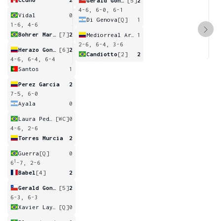
Gerald Gonzalez
[5]
2
4-6, 6-0, 6-1
Vidal
0
Di Genova
[Q]
1
1-6, 4-6
Bohrer Martins
[7]
2
Mediorreal Arias
1
2-6, 6-4, 3-6
Herazo Gonzalez
[6]
2
Candiotto
[2]
2
4-6, 6-4, 6-4
Santos
1
Perez Garcia
2
7-5, 6-0
Ayala
0
Laura Pedrotti
[WC]
0
4-6, 2-6
Torres Murcia
2
Guerra
[Q]
0
1
6
-7, 2-6
Babel
[4]
2
Gerald Gonzalez
[5]
2
6-3, 6-3
Xavier Laydner
[Q]
0