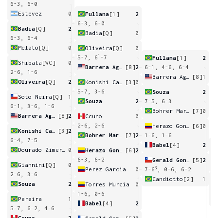
6-3, 6-0
Estevez
0
Fullana
[1]
2
6-3, 6-0
Badia
[Q]
2
Badia
[Q]
0
6-3, 6-4
Melato
[Q]
0
Oliveira
[Q]
0
1
5-7, 6
-7
Fullana
[1]
2
Shibata
[WC]
0
Barrera Aguirre
[8]
2
6-1, 4-6, 6-4
2-6, 1-6
Barrera Aguirre
[8]
1
Oliveira
[Q]
2
Konishi Camargo Silva
[3]
0
5-7, 3-6
Souza
2
Soto Neira
[Q]
1
Souza
2
7-5, 6-3
6-1, 3-6, 1-6
Bohrer Martins
[7]
0
Barrera Aguirre
[8]
2
Ccuno
0
2-6, 2-6
Herazo Gonzalez
[6]
0
Konishi Camargo Silva
[3]
2
Bohrer Martins
[7]
2
1-6, 1-6
6-4, 7-5
Babel
[4]
2
Dourado Zimermman
0
Herazo Gonzalez
[6]
2
4
6-3, 6-2
Gerald Gonzalez
[5]
2
Giannini
[Q]
0
3
Perez Garcia
0
7-6
, 0-6, 6-2
2-6, 3-6
Candiotto
[2]
1
Souza
2
Torres Murcia
0
6
1-6, 0-6
Pereira
1
Babel
[4]
2
5-7, 6-2, 4-6
Ccuno
2