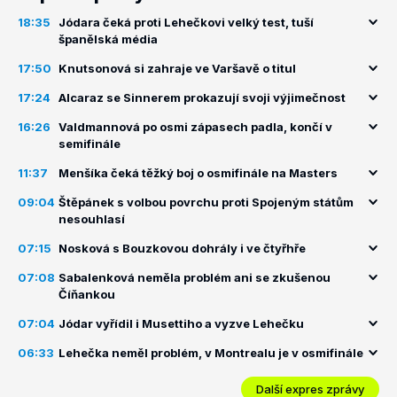
18:35
Jódara čeká proti Lehečkovi velký test, tuší
španělská média
17:50
Knutsonová si zahraje ve Varšavě o titul
17:24
Alcaraz se Sinnerem prokazují svoji výjimečnost
16:26
Valdmannová po osmi zápasech padla, končí v
semifinále
11:37
Menšíka čeká těžký boj o osmifinále na Masters
09:04
Štěpánek s volbou povrchu proti Spojeným státům
nesouhlasí
07:15
Nosková s Bouzkovou dohrály i ve čtyřhře
07:08
Sabalenková neměla problém ani se zkušenou
Číňankou
07:04
Jódar vyřídil i Musettiho a vyzve Lehečku
06:33
Lehečka neměl problém, v Montrealu je v osmifinále
Další expres zprávy