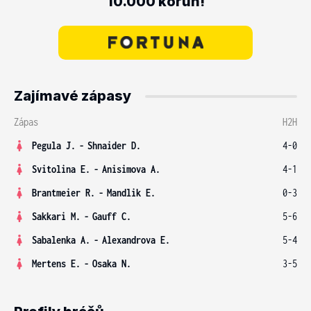
10.000 korun!
Zajímavé zápasy
Zápas
H2H
Pegula J.
-
Shnaider D.
4-0
Svitolina E.
-
Anisimova A.
4-1
Brantmeier R.
-
Mandlik E.
0-3
Sakkari M.
-
Gauff C.
5-6
Sabalenka A.
-
Alexandrova E.
5-4
Mertens E.
-
Osaka N.
3-5