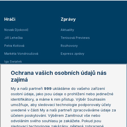
Hráči
Zprávy
Novak Djokovič
Aktuality
Jiří Lehečka
Tenisová Previews
Petra Kvitová
Rozhovory
Markéta Vondroušová
Express zprávy
Iga Swiatek
Marie Bouzková
Ochrana vašich osobních údajů nás
Žebříčky
Kalendář turnajů
zajímá
My a naši partneři
999
ukládáme do vašeho zařízení
Žebříček ATP (muži)
Australian Open
osobní údaje, jako jsou údaje o prohlížení nebo jedinečné
Žebříček WTA (ženy)
French Open
identifikátory, a máme k nim přístup. Výběr Souhlasím
umožňuje, aby sledovací technologie podporovaly účely
Sázkařský žebříček
Wimbledon
uvedené v části My a naši partneři zpracováváme údaje za
US Open
účelem poskytování. Výběrem Zamítnout vše nebo
odvoláním svého souhlasu je zakážete. Pokud jsou
Turnaj mistrů
sledovací technologie zakázány, některé zobrazené