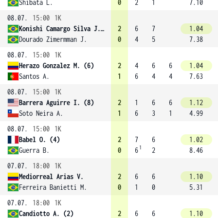
Shibata L.
0
2
1
7.10
08.07.
15:00
1K
Konishi Camargo Silva J. (3)
2
6
7
1.04
Dourado Zimermman J.
0
4
5
7.38
08.07.
15:00
1K
Herazo Gonzalez M. (6)
2
4
6
6
1.04
Santos A.
1
6
4
4
7.63
08.07.
15:00
1K
Barrera Aguirre I. (8)
2
1
6
6
1.12
Soto Neira A.
1
6
3
1
4.99
08.07.
15:00
1K
Babel O. (4)
2
7
6
1.02
1
Guerra B.
0
6
2
8.46
07.07.
18:00
1K
Mediorreal Arias V.
2
6
6
1.10
Ferreira Banietti M.
0
1
0
5.31
07.07.
18:00
1K
Candiotto A. (2)
2
6
6
1.10