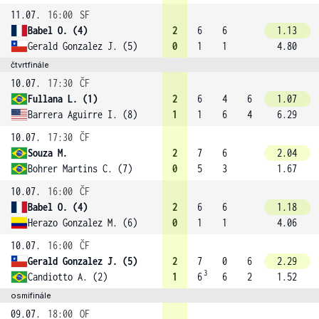
11.07.
16:00
SF
Babel O. (4)
2
6
6
1.13
Gerald Gonzalez J. (5)
0
1
1
4.80
čtvrtfinále
10.07.
17:30
ČF
Fullana L. (1)
2
6
4
6
1.07
Barrera Aguirre I. (8)
1
1
6
4
6.29
10.07.
17:30
ČF
Souza M.
2
7
6
2.04
Bohrer Martins C. (7)
0
5
3
1.67
10.07.
16:00
ČF
Babel O. (4)
2
6
6
1.18
Herazo Gonzalez M. (6)
0
1
1
4.06
10.07.
16:00
ČF
Gerald Gonzalez J. (5)
2
7
0
6
2.29
3
Candiotto A. (2)
1
6
6
2
1.52
osmifinále
09.07.
18:00
OF