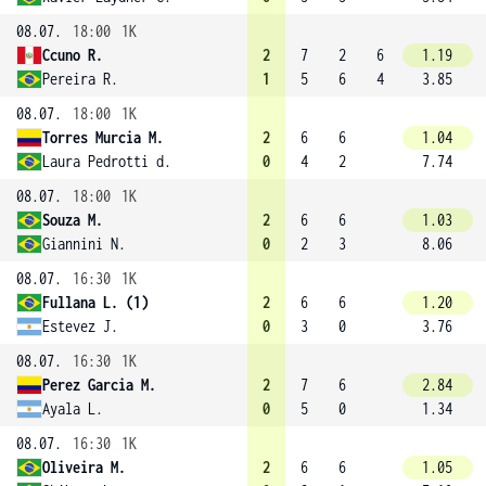
08.07.
18:00
1K
Ccuno R.
2
7
2
6
1.19
Pereira R.
1
5
6
4
3.85
08.07.
18:00
1K
Torres Murcia M.
2
6
6
1.04
Laura Pedrotti d.
0
4
2
7.74
08.07.
18:00
1K
Souza M.
2
6
6
1.03
Giannini N.
0
2
3
8.06
08.07.
16:30
1K
Fullana L. (1)
2
6
6
1.20
Estevez J.
0
3
0
3.76
08.07.
16:30
1K
Perez Garcia M.
2
7
6
2.84
Ayala L.
0
5
0
1.34
08.07.
16:30
1K
Oliveira M.
2
6
6
1.05