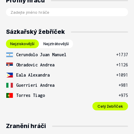
Profily hráčů
Sázkařský žebříček
Nejziskovější
Nejztrátovější
Cerundolo Juan Manuel
+1737
Obradovic Andrea
+1126
Eala Alexandra
+1091
Guerrieri Andrea
+981
Torres Tiago
+975
Celý žebříček
Zranění hráči