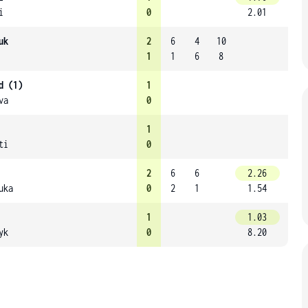
i
0
2.01
uk
2
6
4
10
1
1
6
8
d (1)
1
va
0
1
ti
0
2
6
6
2.26
uka
0
2
1
1.54
1
1.03
yk
0
8.20