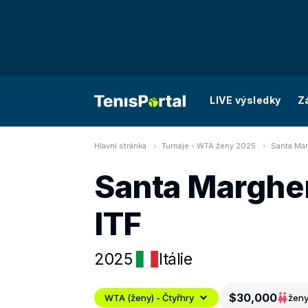
LIVE výsledky
Z
Hlavní stránka
Turnaje - WTA ženy 2025
Santa Marg
Santa Margheri
ITF
2025
Itálie
$30,000
WTA (ženy) - Čtyřhry
žen