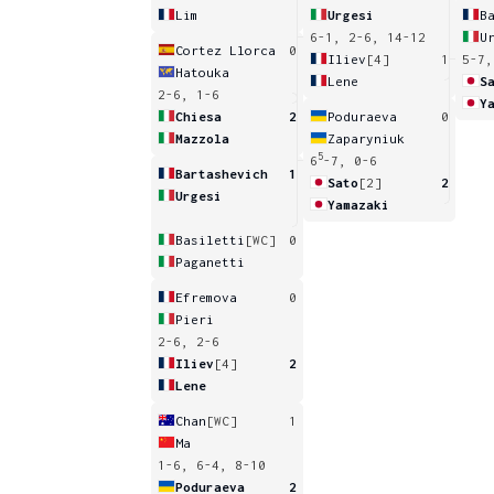
Lim
Urgesi
B
6-1, 2-6, 14-12
U
Cortez Llorca
0
Iliev
[4]
1
5-7,
Hatouka
Lene
S
2-6, 1-6
Y
Chiesa
2
Poduraeva
0
Mazzola
Zaparyniuk
5
6
-7, 0-6
Bartashevich
1
Sato
[2]
2
Urgesi
Yamazaki
Basiletti
[WC]
0
Paganetti
Efremova
0
Pieri
2-6, 2-6
Iliev
[4]
2
Lene
Chan
[WC]
1
Ma
1-6, 6-4, 8-10
Poduraeva
2