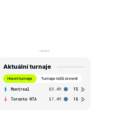
Aktuální turnaje
Hlavní turnaje
Turnaje nižší úrovně
Montreal
$9.4M
15
Toronto WTA
$7.4M
16