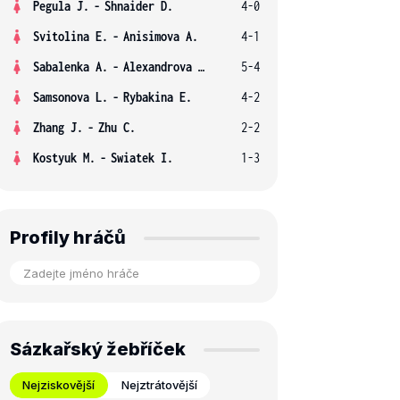
Pegula J.
-
Shnaider D.
4-0
Svitolina E.
-
Anisimova A.
4-1
Sabalenka A.
-
Alexandrova E.
5-4
Samsonova L.
-
Rybakina E.
4-2
Zhang J.
-
Zhu C.
2-2
Kostyuk M.
-
Swiatek I.
1-3
Profily hráčů
Sázkařský žebříček
Nejziskovější
Nejztrátovější