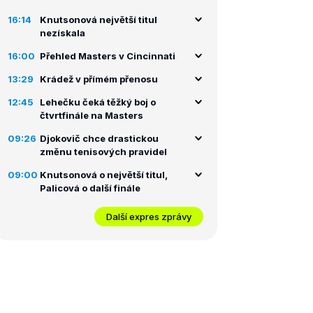
16:14
Knutsonová největší titul
nezískala
16:00
Přehled Masters v Cincinnati
13:29
Krádež v přímém přenosu
12:45
Lehečku čeká těžký boj o
čtvrtfinále na Masters
09:26
Djokovič chce drastickou
změnu tenisových pravidel
09:00
Knutsonová o největší titul,
Palicová o další finále
Další expres zprávy