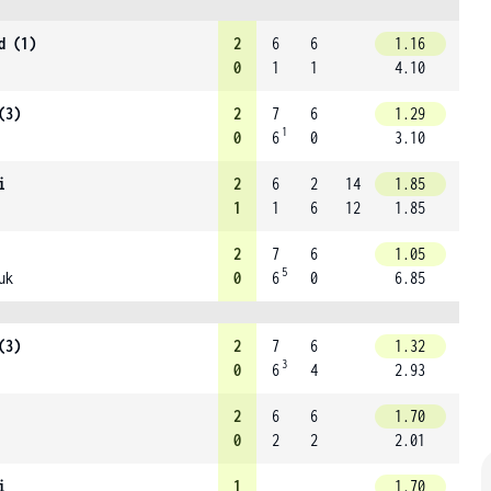
d (1)
2
6
6
1.16
0
1
1
4.10
(3)
2
7
6
1.29
1
0
6
0
3.10
i
2
6
2
14
1.85
1
1
6
12
1.85
2
7
6
1.05
5
uk
0
6
0
6.85
(3)
2
7
6
1.32
3
0
6
4
2.93
2
6
6
1.70
0
2
2
2.01
i
1
1.70