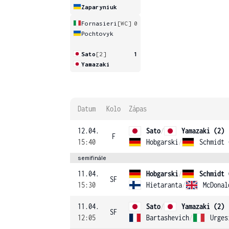
Zaparyniuk
Fornasieri
[WC]
0
Pochtovyk
Sato
[2]
1
Yamazaki
Datum
Kolo
Zápas
12.04.
Sato
/
Yamazaki (2)
F
15:40
Hobgarski
/
Schmidt 
semifinále
11.04.
Hobgarski
/
Schmidt 
SF
15:30
Hietaranta
/
McDonal
11.04.
Sato
/
Yamazaki (2)
SF
12:05
Bartashevich
/
Urges