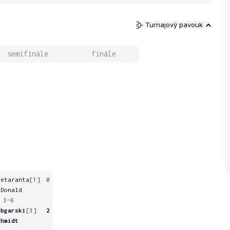
Turnajový pavouk
semifinále
finále
ietaranta
[1]
0
cDonald
 3-6
obgarski
[3]
2
chmidt