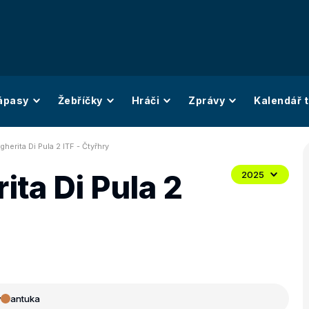
ápasy
Žebříčky
Hráči
Zprávy
Kalendář t
herita Di Pula 2 ITF - Čtyřhry
ta Di Pula 2
2025
y
antuka