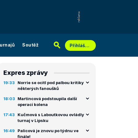
urnajů
Soutěž
Přihlášení
Expres zprávy
19:33
Norrie se ocitl pod palbou kritiky
některých fanoušků
18:03
Martincová podstoupila další
operaci kolena
17:43
Kučmová s Laboutkovou ovládly
turnaj v Lipsku
16:49
Palicová je znovu po týdnu ve
finále!