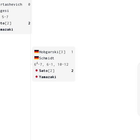
artashevich
0
rgesi
 5-7
ato
[2]
2
amazaki
Hobgarski
[3]
1
Schmidt
4
6
-7, 6-1, 10-12
Sato
[2]
2
Yamazaki