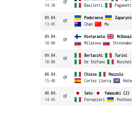
OF
14:30
Basiletti
/
Paganett
09.04.
Poduraeva
/
Zaparyni
OF
13:45
Chan
/
Ma
09.04.
Hietaranta
/
McDonal
OF
10:00
Milatova
/
Stresnako
09.04.
Bertacchi
/
Turini
OF
10:00
De Stefano
/
Rocchet
08.04.
Chiesa
/
Mazzola
OF
15:40
Cortez Llorca
/
Hato
08.04.
Sato
/
Yamazaki (2)
OF
14:45
Fornasieri
/
Pochtov