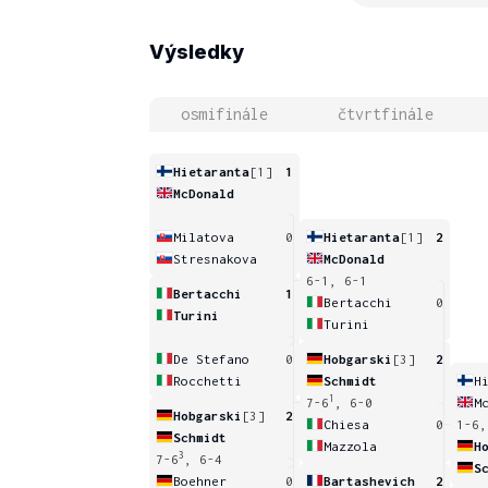
Výsledky
osmifinále
čtvrtfinále
Hietaranta
[1]
1
McDonald
Milatova
0
Hietaranta
[1]
2
Stresnakova
McDonald
6-1, 6-1
Bertacchi
1
Bertacchi
0
Turini
Turini
De Stefano
0
Hobgarski
[3]
2
Rocchetti
Schmidt
H
1
7-6
, 6-0
M
Hobgarski
[3]
2
Chiesa
0
1-6,
Schmidt
Mazzola
H
3
7-6
, 6-4
S
Boehner
0
Bartashevich
2