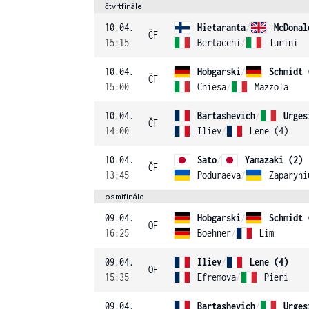
čtvrtfinále
10.04.
Hietaranta
/
McDonal
ČF
15:15
Bertacchi
/
Turini
10.04.
Hobgarski
/
Schmidt 
ČF
15:00
Chiesa
/
Mazzola
10.04.
Bartashevich
/
Urges
ČF
14:00
Iliev
/
Lene (4)
10.04.
Sato
/
Yamazaki (2)
ČF
13:45
Poduraeva
/
Zaparyni
osmifinále
09.04.
Hobgarski
/
Schmidt 
OF
16:25
Boehner
/
Lim
09.04.
Iliev
/
Lene (4)
OF
15:35
Efremova
/
Pieri
09.04.
Bartashevich
/
Urges