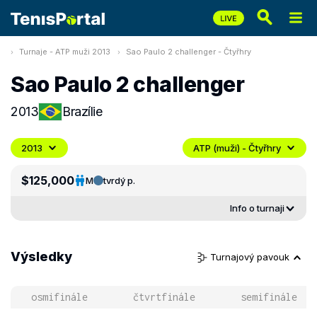
Turnaje - ATP muži 2013
Sao Paulo 2 challenger - Čtyřhry
Sao Paulo 2 challenger
2013
Brazílie
2013
ATP (muži) - Čtyřhry
$125,000
M
tvrdý p.
Info o turnaji
Výsledky
Turnajový pavouk
osmifinále
čtvrtfinále
semifinále