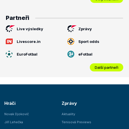
Partneři
Live výsledky
Zprávy
Livescore.in
Sport odds
EuroFotbal
eFotbal
Další partneři
Hráči
Zprávy
Novak Djokovič
Aktuality
Jiří Lehečka
Tenisová Previews