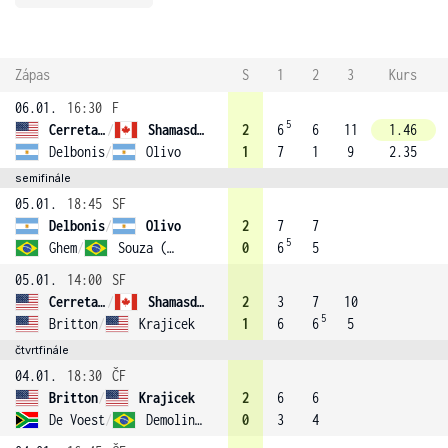
Zápas
S
1
2
3
Kurs
06.01.
16:30
F
5
Cerretani
/
Shamasdin (1)
2
6
6
11
1.46
Delbonis
/
Olivo
1
7
1
9
2.35
semifinále
05.01.
18:45
SF
Delbonis
/
Olivo
2
7
7
5
Ghem
/
Souza (3)
0
6
5
05.01.
14:00
SF
Cerretani
/
Shamasdin (1)
2
3
7
10
5
Britton
/
Krajicek
1
6
6
5
čtvrtfinále
04.01.
18:30
ČF
Britton
/
Krajicek
2
6
6
De Voest
/
Demoliner (4)
0
3
4