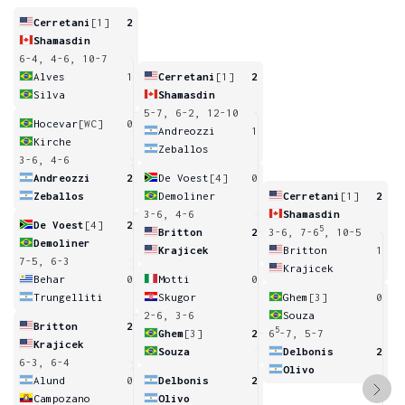
Cerretani
[1]
2
Shamasdin
6-4, 4-6, 10-7
Alves
1
Cerretani
[1]
2
Silva
Shamasdin
5-7, 6-2, 12-10
Hocevar
[WC]
0
Andreozzi
1
Kirche
Zeballos
3-6, 4-6
Andreozzi
2
De Voest
[4]
0
Zeballos
Demoliner
Cerretani
[1]
2
3-6, 4-6
Shamasdin
De Voest
[4]
2
5
Britton
2
3-6, 7-6
, 10-5
Demoliner
Krajicek
Britton
1
7-5, 6-3
Krajicek
Behar
0
Motti
0
Trungelliti
Skugor
Ghem
[3]
0
2-6, 3-6
Souza
Britton
2
5
Ghem
[3]
2
6
-7, 5-7
Krajicek
Souza
Delbonis
2
6-3, 6-4
Olivo
Alund
0
Delbonis
2
Campozano
Olivo