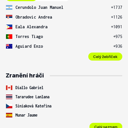
Cerundolo Juan Manuel
+1737
Obradovic Andrea
+1126
Eala Alexandra
+1091
Torres Tiago
+975
Aguiard Enzo
+936
Celý žebříček
Zranění hráči
Diallo Gabriel
Tararudee Lanlana
Siniaková Kateřina
Munar Jaume
Celý seznam