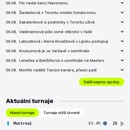
06.08.
Fils nedal šanci Navonemu
06.08.
Šwiateková v Torontu smetla Golubicovou
06.08.
Sabalenková si podmínky v Torontu užívá
06.08.
Valdmannová píše osmé vítězství v řadě
06.08.
Laboutková i Alena Kovačková v Lipsku postupují
06.08.
Knutsonová je ve Varšavě v semifinále
06.08.
Lehečka a Bartůňková o osmifinále na Masters
06.08.
Monfils nadělil Tienovi kanára, přesto padl
Další expres zprávy
Aktuální turnaje
Hlavní turnaje
Turnaje nižší úrovně
Montreal
$9.4M
26