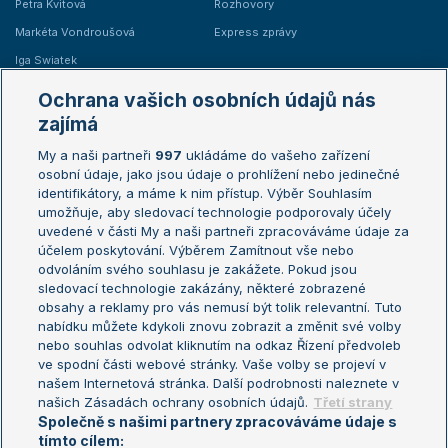
Petra Kvitová
Rozhovory
Markéta Vondroušová
Express zprávy
Iga Swiatek
Marie Bouzková
Ochrana vašich osobních údajů nás
Žebříčky
Kalendář turnajů
zajímá
My a naši partneři
997
ukládáme do vašeho zařízení
Žebříček ATP (muži)
Australian Open
osobní údaje, jako jsou údaje o prohlížení nebo jedinečné
Žebříček WTA (ženy)
French Open
identifikátory, a máme k nim přístup. Výběr Souhlasím
umožňuje, aby sledovací technologie podporovaly účely
Sázkařský žebříček
Wimbledon
uvedené v části My a naši partneři zpracováváme údaje za
US Open
účelem poskytování. Výběrem Zamítnout vše nebo
odvoláním svého souhlasu je zakážete. Pokud jsou
Turnaj mistrů
sledovací technologie zakázány, některé zobrazené
Turnaj mistryň
obsahy a reklamy pro vás nemusí být tolik relevantní. Tuto
Aktualní trendy
nabídku můžete kdykoli znovu zobrazit a změnit své volby
nebo souhlas odvolat kliknutím na odkaz Řízení předvoleb
ve spodní části webové stránky. Vaše volby se projeví v
Fotbalové přestupy
našem Internetová stránka. Další podrobnosti naleznete v
Livesport Daily
našich Zásadách ochrany osobních údajů.
Třetí strany
Společně s našimi partnery zpracováváme údaje s
LS Prague Open
tímto cílem: