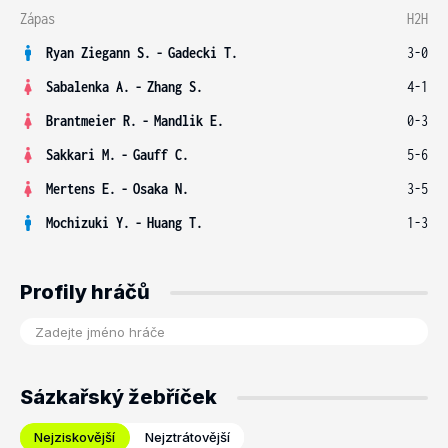
Zápas
H2H
Ryan Ziegann S.
-
Gadecki T.
3-0
Sabalenka A.
-
Zhang S.
4-1
Brantmeier R.
-
Mandlik E.
0-3
Sakkari M.
-
Gauff C.
5-6
Mertens E.
-
Osaka N.
3-5
Mochizuki Y.
-
Huang T.
1-3
Profily hráčů
Sázkařský žebříček
Nejziskovější
Nejztrátovější