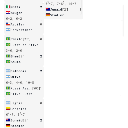
3
5
6
-7, 7-6
, 10-7
Motti
2
Junaid
[2]
1
Skugor
Stadler
6-2, 6-2
5
6
Aguilar
0
Schwartzman
Camilo
[WC]
0
Dutra da Silva
3-6, 2-6
Ghem
[3]
2
Souza
Delbonis
2
Olivo
6-3, 4-6, 10-8
Russi Assumpcao
[WC]
1
Silva Dutra
Bagnis
0
Gonzalez
4
5
6
-7, 6
-7
Junaid
[2]
2
Stadler