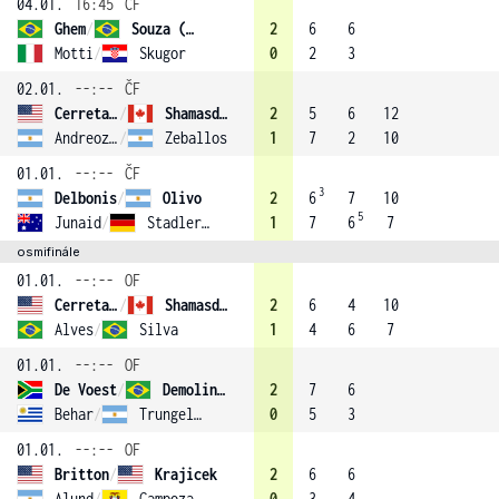
04.01.
16:45
ČF
Ghem
/
Souza (3)
2
6
6
Motti
/
Skugor
0
2
3
02.01.
--:--
ČF
Cerretani
/
Shamasdin (1)
2
5
6
12
Andreozzi
/
Zeballos
1
7
2
10
01.01.
--:--
ČF
3
Delbonis
/
Olivo
2
6
7
10
5
Junaid
/
Stadler (2)
1
7
6
7
osmifinále
01.01.
--:--
OF
Cerretani
/
Shamasdin (1)
2
6
4
10
Alves
/
Silva
1
4
6
7
01.01.
--:--
OF
De Voest
/
Demoliner (4)
2
7
6
Behar
/
Trungelliti
0
5
3
01.01.
--:--
OF
Britton
/
Krajicek
2
6
6
Alund
/
Campozano
0
3
4