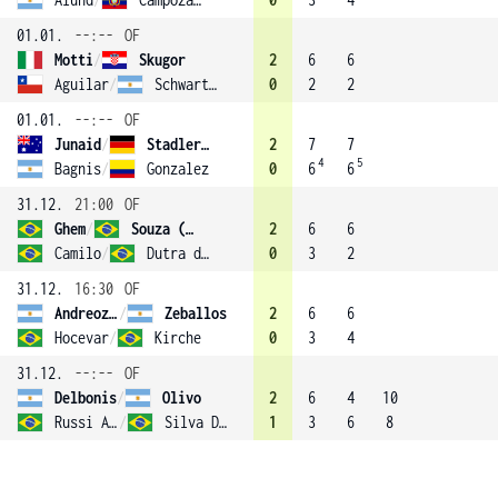
01.01.
--:--
OF
Motti
/
Skugor
2
6
6
Aguilar
/
Schwartzman
0
2
2
01.01.
--:--
OF
Junaid
/
Stadler (2)
2
7
7
4
5
Bagnis
/
Gonzalez
0
6
6
31.12.
21:00
OF
Ghem
/
Souza (3)
2
6
6
Camilo
/
Dutra da Silva
0
3
2
31.12.
16:30
OF
Andreozzi
/
Zeballos
2
6
6
Hocevar
/
Kirche
0
3
4
31.12.
--:--
OF
Delbonis
/
Olivo
2
6
4
10
Russi Assumpcao
/
Silva Dutra
1
3
6
8