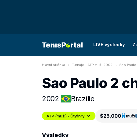
LIVE výsledky
Z
Hlavní stránka
Turnaje - ATP muži 2002
Sao Paulo 
Sao Paulo 2 c
2002
Brazílie
$25,000
ATP (muži) - Čtyřhry
muži
Výsledky