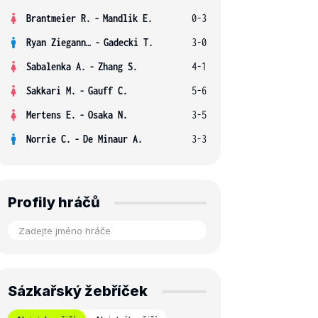
Brantmeier R.
-
Mandlik E.
0-3
Ryan Ziegann S.
-
Gadecki T.
3-0
Sabalenka A.
-
Zhang S.
4-1
Sakkari M.
-
Gauff C.
5-6
Mertens E.
-
Osaka N.
3-5
Norrie C.
-
De Minaur A.
3-3
Profily hráčů
Sázkařský žebříček