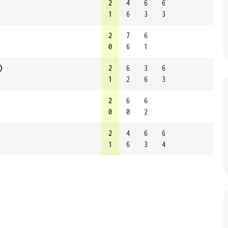
2
4
6
6
1
6
3
3
2
7
6
0
6
1
)
2
6
3
6
1
2
6
3
2
6
6
0
0
2
2
4
6
6
1
6
3
4