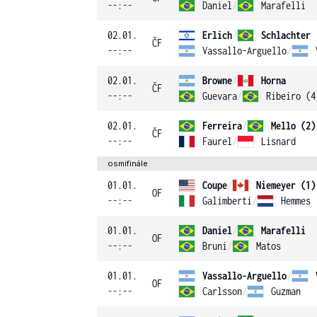
--:--
Daniel
/
Marafelli
02.01.
Erlich
/
Schlachter
ČF
--:--
Vassallo-Arguello
/
02.01.
Browne
/
Horna
ČF
--:--
Guevara
/
Ribeiro (4
02.01.
Ferreira
/
Mello (2)
ČF
--:--
Faurel
/
Lisnard
osmifinále
01.01.
Coupe
/
Niemeyer (1)
OF
--:--
Galimberti
/
Hemmes
01.01.
Daniel
/
Marafelli
OF
--:--
Bruni
/
Matos
01.01.
Vassallo-Arguello
/
OF
--:--
Carlsson
/
Guzman