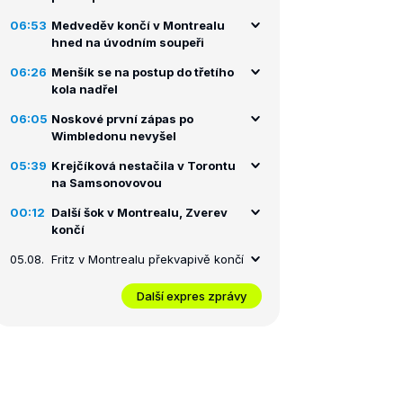
06:53
Medveděv končí v Montrealu
hned na úvodním soupeři
06:26
Menšík se na postup do třetího
kola nadřel
06:05
Noskové první zápas po
Wimbledonu nevyšel
05:39
Krejčíková nestačila v Torontu
na Samsonovovou
00:12
Další šok v Montrealu, Zverev
končí
05.08.
Fritz v Montrealu překvapivě končí
Další expres zprávy