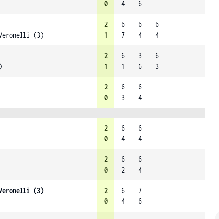
0
4
6
2
6
6
6
Veronelli (3)
1
7
4
4
2
6
3
6
)
1
1
6
3
2
6
6
0
3
4
2
6
6
0
4
4
2
6
6
0
2
4
Veronelli (3)
2
6
7
0
4
6