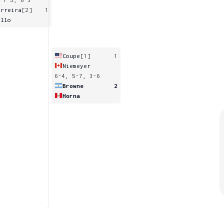
erreira
[2]
1
ello
Coupe
[1]
1
Niemeyer
6-4, 5-7, 3-6
Browne
2
Horna