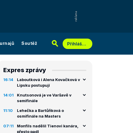
urnajů
Soutěž
Přihlášení
Expres zprávy
16:14
Laboutková i Alena Kovačková v
Lipsku postupují
14:01
Knutsonová je ve Varšavě v
semifinále
11:10
Lehečka a Bartůňková o
osmifinále na Masters
07:11
Monfils nadělil Tienovi kanára,
přesto padl