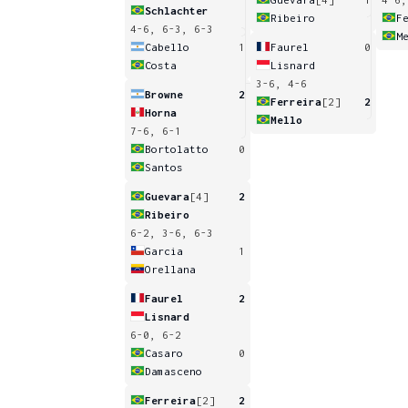
Schlachter
Ribeiro
F
4-6, 6-3, 6-3
M
Cabello
1
Faurel
0
Costa
Lisnard
3-6, 4-6
Browne
2
Ferreira
[2]
2
Horna
Mello
7-6, 6-1
Bortolatto
0
Santos
Guevara
[4]
2
Ribeiro
6-2, 3-6, 6-3
Garcia
1
Orellana
Faurel
2
Lisnard
6-0, 6-2
Casaro
0
Damasceno
Ferreira
[2]
2