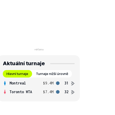
Aktuální turnaje
Hlavní turnaje
Turnaje nižší úrovně
Montreal
$9.4M
31
Toronto WTA
$7.4M
32