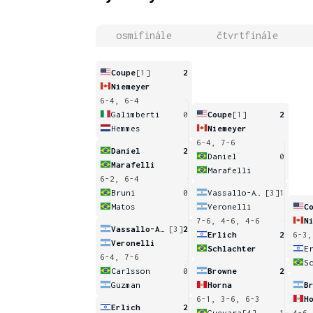
osmifinále
čtvrtfinále
Coupe
[1]
2
Niemeyer
6-4, 6-4
Galimberti
0
Coupe
[1]
2
Hemmes
Niemeyer
6-4, 7-6
Daniel
2
Daniel
0
Marafelli
Marafelli
6-2, 6-4
Bruni
0
Vassallo-Arguello
[3]
1
Matos
Veronelli
C
7-6, 4-6, 4-6
N
Vassallo-Arguello
[3]
2
Erlich
2
6-3,
Veronelli
Schlachter
E
6-4, 7-6
S
Carlsson
0
Browne
2
Guzman
Horna
B
6-1, 3-6, 6-3
H
Erlich
2
Guevara
[4]
1
4-6,