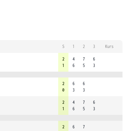
S
1
2
3
Kurs
2
4
7
6
1
6
5
3
2
6
6
0
3
3
2
4
7
6
1
6
5
3
2
6
7