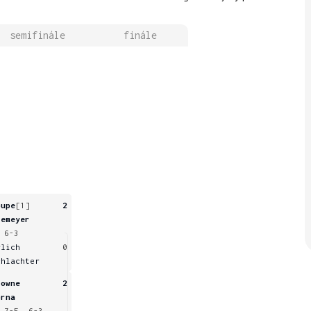
semifinále
finále
oupe
[1]
2
iemeyer
 6-3
rlich
0
chlachter
rowne
2
orna
 7-5, 6-3