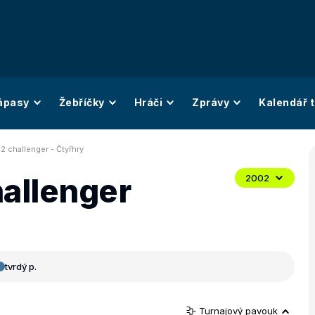
ápasy
Žebříčky
Hráči
Zprávy
Kalendář t
2 challenger - Čtyřhry
hallenger
2002
tvrdý p.
Turnajový pavouk