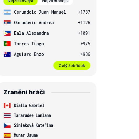
Nejziskovější
Nejztrátovější
Cerundolo Juan Manuel
+1737
Obradovic Andrea
+1126
Eala Alexandra
+1091
Torres Tiago
+975
Aguiard Enzo
+936
Celý žebříček
Zranění hráči
Diallo Gabriel
Tararudee Lanlana
Siniaková Kateřina
Munar Jaume