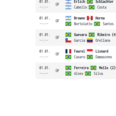
01.01.
Erlich
/
Schlachter
OF
--:--
Cabello
/
Costa
01.01.
Browne
/
Horna
OF
--:--
Bortolatto
/
Santos
01.01.
Guevara
/
Ribeiro (4
OF
--:--
Garcia
/
Orellana
01.01.
Faurel
/
Lisnard
OF
--:--
Casaro
/
Damasceno
01.01.
Ferreira
/
Mello (2)
OF
--:--
Alves
/
Silva