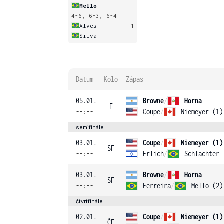
Mello
4-6, 6-3, 6-4
Alves
1
Silva
Datum
Kolo
Zápas
05.01.
Browne
/
Horna
F
--:--
Coupe
/
Niemeyer (1)
semifinále
03.01.
Coupe
/
Niemeyer (1)
SF
--:--
Erlich
/
Schlachter
03.01.
Browne
/
Horna
SF
--:--
Ferreira
/
Mello (2)
čtvrtfinále
02.01.
Coupe
/
Niemeyer (1)
ČF