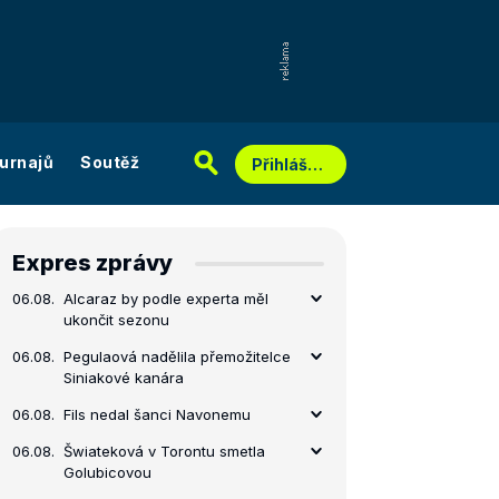
urnajů
Soutěž
Přihlášení
Expres zprávy
06.08.
Alcaraz by podle experta měl
ukončit sezonu
06.08.
Pegulaová nadělila přemožitelce
Siniakové kanára
06.08.
Fils nedal šanci Navonemu
06.08.
Šwiateková v Torontu smetla
Golubicovou