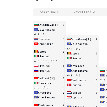
osmifinále
čtvrtfinále
Shinikova
[1]
2
Zelinskaya
6-4, 6-4
Janssen
0
Shinikova
[1]
2
Samardzic
Zelinskaya
6-1, 6-2
Lopez
2
Lopez
0
Pieroni
Pieroni
4-6, 6-3, 10-6
Klys
[WC]
1
Artemeva
2
Plosnik
Kharlanova
S
6-4, 7-5
Z
Gadient
[3]
0
Cembranos
0
2-6,
Odorizzi
Hansen
A
6
3-6, 6
-7
K
Artemeva
2
Bosman
0
Kharlanova
Popovic
F
S
Cembranos
2
Fedorova
1
3-6,