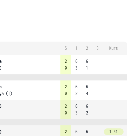
S
1
2
3
Kurs
a
2
6
6
)
0
3
1
a
2
6
6
ya (1)
0
2
4
)
2
6
6
0
3
2
)
2
6
6
1.41