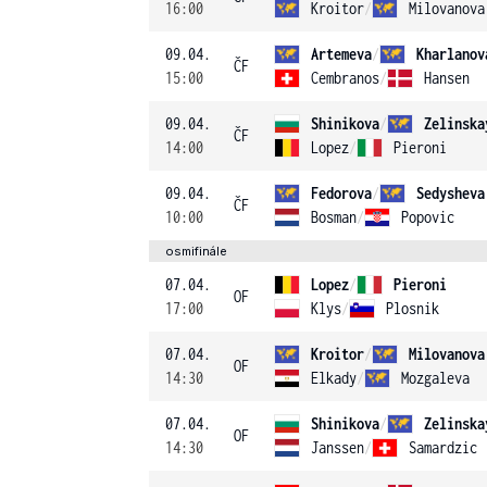
16:00
Kroitor
/
Milovanova
09.04.
Artemeva
/
Kharlanov
ČF
15:00
Cembranos
/
Hansen
09.04.
Shinikova
/
Zelinska
ČF
14:00
Lopez
/
Pieroni
09.04.
Fedorova
/
Sedysheva
ČF
10:00
Bosman
/
Popovic
osmifinále
07.04.
Lopez
/
Pieroni
OF
17:00
Klys
/
Plosnik
07.04.
Kroitor
/
Milovanova
OF
14:30
Elkady
/
Mozgaleva
07.04.
Shinikova
/
Zelinska
OF
14:30
Janssen
/
Samardzic