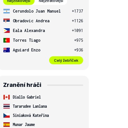
Nejziskovější
Nejztrátovější
Cerundolo Juan Manuel
+1737
Obradovic Andrea
+1126
Eala Alexandra
+1091
Torres Tiago
+975
Aguiard Enzo
+936
Celý žebříček
Zranění hráči
Diallo Gabriel
Tararudee Lanlana
Siniaková Kateřina
Munar Jaume