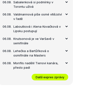
06.08.
Sabalenková si podmínky v
Torontu užívá
06.08.
Valdmannová píše osmé vítězství
v řadě
06.08.
Laboutková i Alena Kovačková v
Lipsku postupují
06.08.
Knutsonová je ve Varšavě v
semifinále
06.08.
Lehečka a Bartůňková o
osmifinále na Masters
06.08.
Monfils nadělil Tienovi kanára,
přesto padl
Další expres zprávy