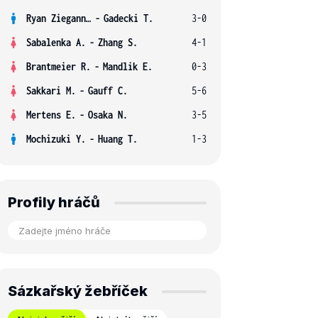
Ryan Ziegann S.
-
Gadecki T.
3-0
Sabalenka A.
-
Zhang S.
4-1
Brantmeier R.
-
Mandlik E.
0-3
Sakkari M.
-
Gauff C.
5-6
Mertens E.
-
Osaka N.
3-5
Mochizuki Y.
-
Huang T.
1-3
Profily hráčů
Sázkařský žebříček