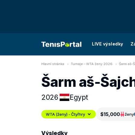
LIVE výsledky
Z
Hlavní stránka
Turnaje - WTA ženy 2026
Šarm aš-Ša
Šarm aš-Šajch 
2026
Egypt
$15,000
WTA (ženy) - Čtyřhry
ženy
Výsledky