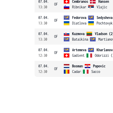
07.04.
Cembranos
/
Hansen
OF
13:30
Ribnikar
/
Vlajic
07.04.
Fedorova
/
Sedysheva
OF
13:30
Diatlova
/
Pochtovyk
07.04.
Kuzmova
/
Vladson (2
OF
13:30
Bataikina
/
Martiano
07.04.
Artemeva
/
Kharlanov
OF
12:30
Gadient
/
Odorizzi (
07.04.
Bosman
/
Popovic
OF
12:30
Cadar
/
Sacco