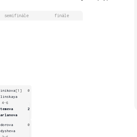
semifinále
finále
hinikova
[1]
0
elinskaya
 4-6
rtemeva
2
harlanova
edorova
0
edysheva
 2-6