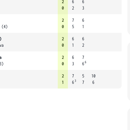
2
6
6
0
2
3
2
7
6
 (4)
0
5
1
)
2
6
6
va
0
1
2
a
2
6
7
6
3)
0
3
6
2
7
5
10
3
1
6
7
6