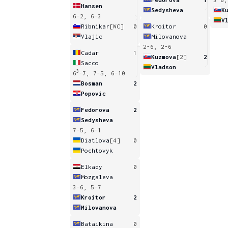
Hansen
Sedysheva
K
6-2, 6-3
V
Ribnikar
[WC]
0
Kroitor
0
Vlajic
Milovanova
2-6, 2-6
Cadar
1
Kuzmova
[2]
2
Sacco
Vladson
3
6
-7, 7-5, 6-10
Bosman
2
Popovic
Fedorova
2
Sedysheva
7-5, 6-1
Diatlova
[4]
0
Pochtovyk
Elkady
0
Mozgaleva
3-6, 5-7
Kroitor
2
Milovanova
Bataikina
0