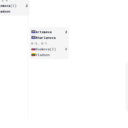
uzmova
[2]
2
ladson
Artemeva
2
Kharlanova
6-3, 6-1
Kuzmova
[2]
0
Vladson