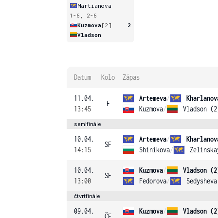
Martianova
1-6, 2-6
Kuzmova
[2]
2
Vladson
Datum
Kolo
Zápas
11.04.
Artemeva
/
Kharlanov
F
13:45
Kuzmova
/
Vladson (2
semifinále
10.04.
Artemeva
/
Kharlanov
SF
14:15
Shinikova
/
Zelinska
10.04.
Kuzmova
/
Vladson (2
SF
13:00
Fedorova
/
Sedysheva
čtvrtfinále
09.04.
Kuzmova
/
Vladson (2
ČF