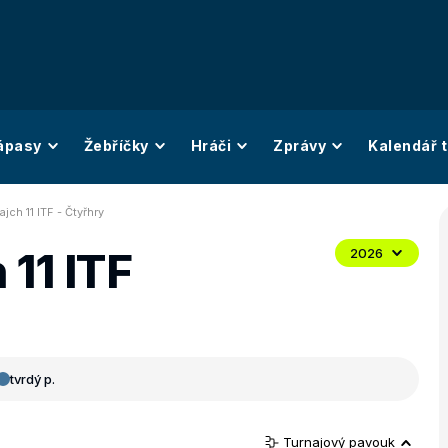
ápasy
Žebříčky
Hráči
Zprávy
Kalendář t
jch 11 ITF - Čtyřhry
11 ITF
2026
tvrdý p.
Turnajový pavouk