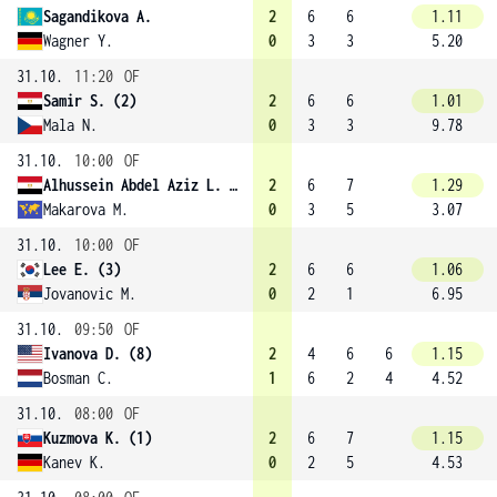
Sagandikova A.
2
6
6
1.11
Wagner Y.
0
3
3
5.20
31.10.
11:20
OF
Samir S. (2)
2
6
6
1.01
Mala N.
0
3
3
9.78
31.10.
10:00
OF
Alhussein Abdel Aziz L. (4)
2
6
7
1.29
Makarova M.
0
3
5
3.07
31.10.
10:00
OF
Lee E. (3)
2
6
6
1.06
Jovanovic M.
0
2
1
6.95
31.10.
09:50
OF
Ivanova D. (8)
2
4
6
6
1.15
Bosman C.
1
6
2
4
4.52
31.10.
08:00
OF
Kuzmova K. (1)
2
6
7
1.15
Kanev K.
0
2
5
4.53