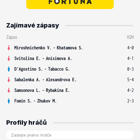
Zajímavé zápasy
Zápas
H2H
Miroshnichenko V.
-
Khatamova S.
4-0
Svitolina E.
-
Anisimova A.
4-1
D'Agostino S.
-
Tabacco G.
0-3
Sabalenka A.
-
Alexandrova E.
5-4
Samsonova L.
-
Rybakina E.
4-2
Fomin S.
-
Zhukov M.
2-3
Profily hráčů