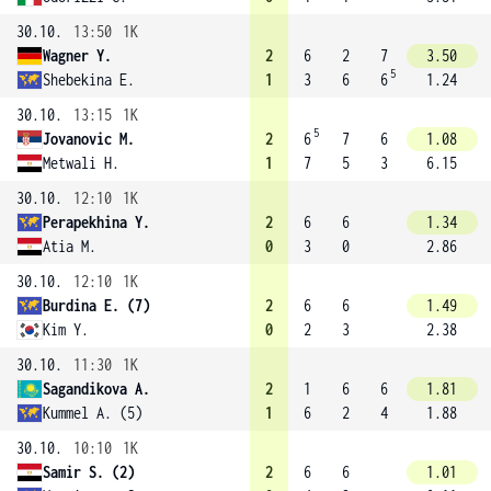
30.10.
13:50
1K
Wagner Y.
2
6
2
7
3.50
5
Shebekina E.
1
3
6
6
1.24
30.10.
13:15
1K
5
Jovanovic M.
2
6
7
6
1.08
Metwali H.
1
7
5
3
6.15
30.10.
12:10
1K
Perapekhina Y.
2
6
6
1.34
Atia M.
0
3
0
2.86
30.10.
12:10
1K
Burdina E. (7)
2
6
6
1.49
Kim Y.
0
2
3
2.38
30.10.
11:30
1K
Sagandikova A.
2
1
6
6
1.81
Kummel A. (5)
1
6
2
4
1.88
30.10.
10:10
1K
Samir S. (2)
2
6
6
1.01