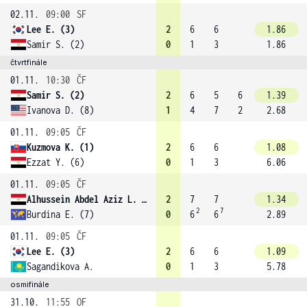
02.11.
09:00
SF
Lee E. (3)
2
6
6
1.86
Samir S. (2)
0
1
3
1.86
čtvrtfinále
01.11.
10:30
ČF
Samir S. (2)
2
6
5
6
1.39
Ivanova D. (8)
1
4
7
2
2.68
01.11.
09:05
ČF
Kuzmova K. (1)
2
6
6
1.08
Ezzat Y. (6)
0
1
3
6.06
01.11.
09:05
ČF
Alhussein Abdel Aziz L. (4)
2
7
7
1.34
2
7
Burdina E. (7)
0
6
6
2.89
01.11.
09:05
ČF
Lee E. (3)
2
6
6
1.09
Sagandikova A.
0
1
3
5.78
osmifinále
31.10.
11:55
OF