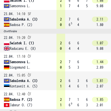
Swiatek I. (1)
2
6
6
7
1.08
Samsonova L.
1
7
4
5
9.08
23.04.
14:10
SF
Sabalenka A. (3)
2
7
6
2.11
5
Badosa P. (2)
0
6
4
1.80
čtvrtfinále
22.04.
19:20
ČF
Swiatek I. (1)
2
6
6
1.07
Raducanu E. (8)
0
4
4
9.08
22.04.
17:10
ČF
Samsonova L.
2
7
6
1.44
Siegemund L.
0
5
3
2.89
22.04.
15:05
ČF
Sabalenka A. (3)
2
6
3
6
1.81
Kontaveit A. (5)
1
4
6
1
2.07
22.04.
12:40
ČF
Badosa P. (2)
2
7
1
6
1.85
9
Jabeur O. (7)
1
6
6
3
2.01