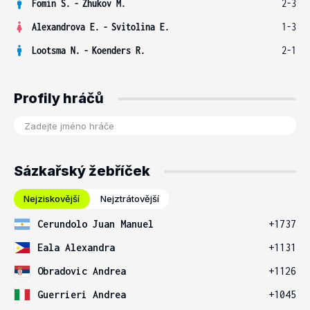
Fomin S.
-
Zhukov M.
2-3
Alexandrova E.
-
Svitolina E.
1-3
Lootsma N.
-
Koenders R.
2-1
Profily hráčů
Sázkařský žebříček
Nejziskovější
Nejztrátovější
Cerundolo Juan Manuel
+1737
Eala Alexandra
+1131
Obradovic Andrea
+1126
Guerrieri Andrea
+1045