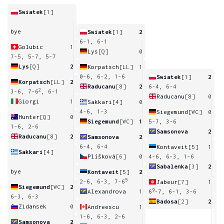
Swiatek
[1]
bye
Swiatek
[1]
2
6-1, 6-1
Golubic
1
Lys
[Q]
0
7-5, 5-7, 5-7
Lys
[Q]
2
Korpatsch
[LL]
1
0-6, 6-2, 1-6
Swiatek
[1]
2
Korpatsch
[LL]
2
Raducanu
[8]
2
6-4, 6-4
2
3-6, 7-6
, 6-1
Raducanu
[8]
0
Giorgi
1
Sakkari
[4]
0
4-6, 1-3
Siegemund
[WC]
0
Hunter
[Q]
0
Siegemund
[WC]
1
5-7, 3-6
1-6, 2-6
Samsonova
2
Raducanu
[8]
2
Samsonova
2
6-4, 6-4
Kontaveit
[5]
1
Sakkari
[4]
Plíšková
[6]
0
4-6, 6-3, 1-6
Sabalenka
[3]
2
bye
Kontaveit
[5]
2
4
6
5
2-6, 6-3, 7-6
Jabeur
[7]
1
Siegemund
[WC]
2
9
Alexandrova
1
6
-7, 6-1, 3-6
6-3, 6-3
Badosa
[2]
2
Zidansek
0
Andreescu
1
7
1-6, 6-3, 2-6
Samsonova
2