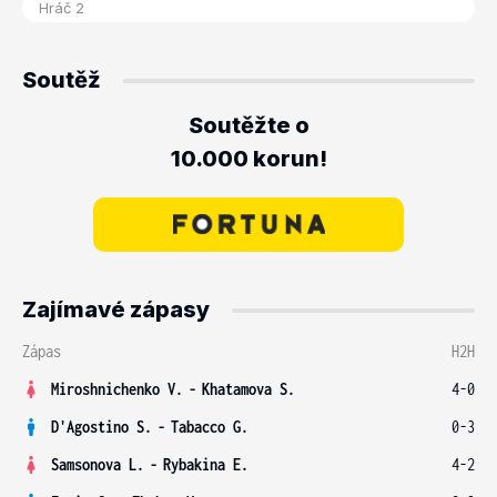
Soutěž
Soutěžte o
10.000 korun!
Zajímavé zápasy
Zápas
H2H
Miroshnichenko V.
-
Khatamova S.
4-0
D'Agostino S.
-
Tabacco G.
0-3
Samsonova L.
-
Rybakina E.
4-2