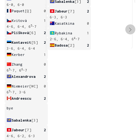
Sabalenka
[3]
2
6-0, 6-0
Paquet
[Q]
0
Jabeur
[7]
2
6-3, 6-3
Kvitová
1
Kasatkina
0
5
4-6, 6-4, 6
-7
Plíšková
[6]
2
Rybakina
1
4
2-6, 6-4, 6
-7
Kontaveit
[5]
2
Badosa
[2]
2
3-6, 6-4, 6-4
Kerber
1
Zhang
0
5
6
6
-7, 6
-7
Alexandrova
2
Niemeier
[WC]
0
5
6
-7, 3-6
Andreescu
2
bye
Sabalenka
[3]
Jabeur
[7]
2
4-6, 6-2, 6-3