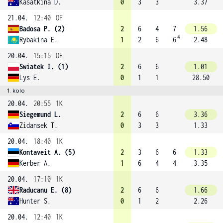
Kasatkina D.
0
3
3
3.37
21.04.
12:40
OF
Badosa P. (2)
2
6
4
7
1.56
4
Rybakina E.
1
2
6
6
2.48
20.04.
15:15
OF
Swiatek I. (1)
2
6
6
1.01
Lys E.
0
1
1
28.50
1. kolo
20.04.
20:55
1K
Siegemund L.
2
6
6
3.36
Zidansek T.
0
3
3
1.33
20.04.
18:40
1K
Kontaveit A. (5)
2
3
6
6
1.33
Kerber A.
1
6
4
4
3.35
20.04.
17:10
1K
Raducanu E. (8)
2
6
6
1.66
Hunter S.
0
1
2
2.26
20.04.
12:40
1K