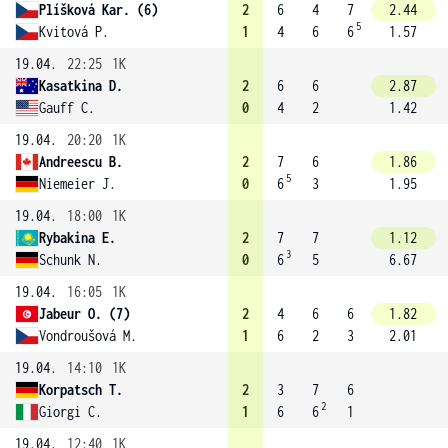
Plíšková Kar. (6)
2
6
4
7
2.44
5
Kvitová P.
1
4
6
6
1.57
19.04.
22:25
1K
Kasatkina D.
2
6
6
2.87
Gauff C.
0
4
2
1.42
19.04.
20:20
1K
Andreescu B.
2
7
6
1.86
5
Niemeier J.
0
6
3
1.95
19.04.
18:00
1K
Rybakina E.
2
7
7
1.12
3
Schunk N.
0
6
5
6.67
19.04.
16:05
1K
Jabeur O. (7)
2
4
6
6
1.82
Vondroušová M.
1
6
2
3
2.01
19.04.
14:10
1K
Korpatsch T.
2
3
7
6
2
Giorgi C.
1
6
6
1
19.04.
12:40
1K