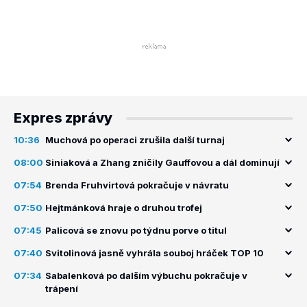
Expres zprávy
10:36
Muchová po operaci zrušila další turnaj
08:00
Siniaková a Zhang zničily Gauffovou a dál dominují
07:54
Brenda Fruhvirtová pokračuje v návratu
07:50
Hejtmánková hraje o druhou trofej
07:45
Palicová se znovu po týdnu porve o titul
07:40
Svitolinová jasně vyhrála souboj hráček TOP 10
07:34
Sabalenková po dalším výbuchu pokračuje v
trápení