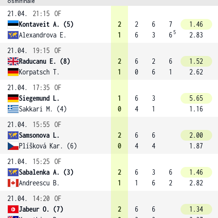
osmifinále
21.04.
21:15
OF
Kontaveit A. (5)
2
2
6
7
1.46
5
Alexandrova E.
1
6
3
6
2.83
21.04.
19:15
OF
Raducanu E. (8)
2
6
2
6
1.52
Korpatsch T.
1
0
6
1
2.62
21.04.
17:35
OF
Siegemund L.
1
6
3
5.65
Sakkari M. (4)
0
4
1
1.16
21.04.
15:55
OF
Samsonova L.
2
6
6
2.00
Plíšková Kar. (6)
0
4
4
1.87
21.04.
15:25
OF
Sabalenka A. (3)
2
6
3
6
1.46
Andreescu B.
1
1
6
2
2.82
21.04.
14:20
OF
Jabeur O. (7)
2
6
6
1.34