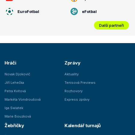
EuroFotbal
eFotbal
Další partneři
Hráči
Zprávy
Novak Djokovič
Aktuality
Jiří Lehečka
Tenisová Previews
Petra Kvitová
Rozhovory
Markéta Vondroušová
Express zprávy
Iga Swiatek
Marie Bouzková
Žebříčky
Kalendář turnajů