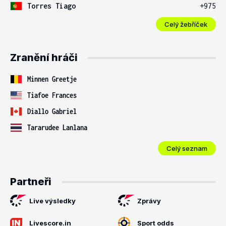
Torres Tiago
+975
Celý žebříček
Zranění hráči
Minnen Greetje
Tiafoe Frances
Diallo Gabriel
Tararudee Lanlana
Celý seznam
Partneři
Live výsledky
Zprávy
Livescore.in
Sport odds