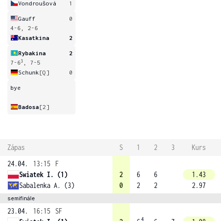
Vondroušová
1
Gauff
0
4-6, 2-6
Kasatkina
2
Rybakina
2
3
7-6
, 7-5
Schunk
[Q]
0
bye
Badosa
[2]
Zápas
S
1
2
3
Kurs
24.04.
13:15
F
Swiatek I. (1)
2
6
6
1.43
Sabalenka A. (3)
0
2
2
2.97
semifinále
23.04.
16:15
SF
4