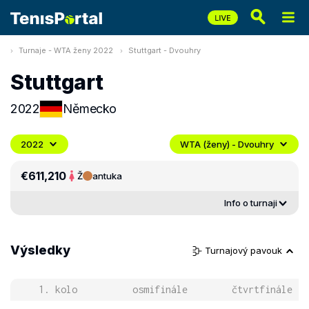
Turnaje - WTA ženy 2022
Stuttgart - Dvouhry
Stuttgart
2022
Německo
2022
WTA (ženy) - Dvouhry
€611,210
Ž
antuka
Info o turnaji
Výsledky
Turnajový pavouk
1. kolo
osmifinále
čtvrtfinále