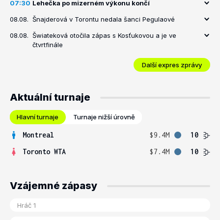
07:30
Lehečka po mizerném výkonu končí
08.08.
Šnajderová v Torontu nedala šanci Pegulaové
08.08.
Šwiateková otočila zápas s Kosťukovou a je ve
čtvrtfinále
Další expres zprávy
Aktuální turnaje
Hlavní turnaje
Turnaje nižší úrovně
Montreal
$9.4M
10
Toronto WTA
$7.4M
10
Vzájemné zápasy