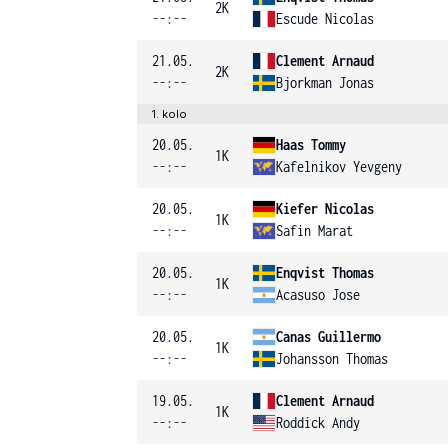
2K
--:--
Escude Nicolas
21.05.
Clement Arnaud
2K
--:--
Bjorkman Jonas
1. kolo
20.05.
Haas Tommy
1K
--:--
Kafelnikov Yevgeny
20.05.
Kiefer Nicolas
1K
--:--
Safin Marat
20.05.
Enqvist Thomas
1K
--:--
Acasuso Jose
20.05.
Canas Guillermo
1K
--:--
Johansson Thomas
19.05.
Clement Arnaud
1K
--:--
Roddick Andy