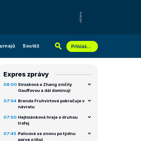
urnajů
Soutěž
Přihlášení
Expres zprávy
08:00
Siniaková a Zhang zničily
Gauffovou a dál dominují
07:54
Brenda Fruhvirtová pokračuje v
návratu
07:50
Hejtmánková hraje o druhou
trofej
07:45
Palicová se znovu po týdnu
porve o titul