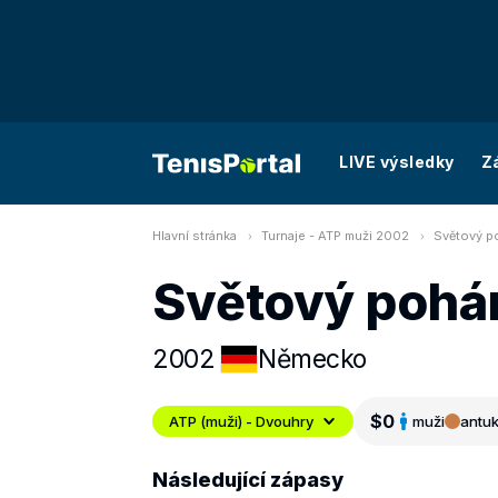
LIVE výsledky
Z
Hlavní stránka
Turnaje - ATP muži 2002
Světový p
Světový pohár
2002
Německo
$0
ATP (muži) - Dvouhry
muži
antu
Následující zápasy