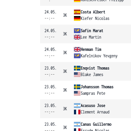
24.05.
Costa Albert
3K
--:--
Kiefer Nicolas
24.05.
Safin Marat
3K
--:--
Lee Martin
24.05.
Henman Tim
3K
--:--
Kafelnikov Yevgeny
23.05.
Enqvist Thomas
3K
--:--
Blake James
23.05.
Johansson Thomas
3K
--:--
Sampras Pete
23.05.
Acasuso Jose
3K
--:--
Clement Arnaud
23.05.
Canas Guillermo
3K
--:--
Escude Nicolas