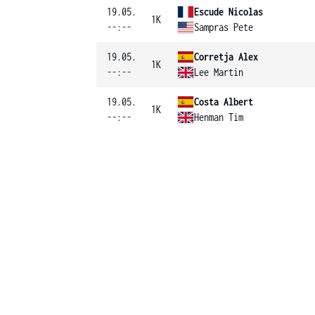
19.05.
Escude Nicolas
1K
--:--
Sampras Pete
19.05.
Corretja Alex
1K
--:--
Lee Martin
19.05.
Costa Albert
1K
--:--
Henman Tim