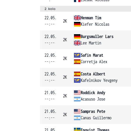
2. kolo
22.05.
Henman Tim
2K
--:--
Kiefer Nicolas
22.05.
Burgsmuller Lars
2K
--:--
Lee Martin
22.05.
Safin Marat
2K
--:--
Corretja Alex
22.05.
Costa Albert
2K
--:--
Kafelnikov Yevgeny
21.05.
Roddick Andy
2K
--:--
Acasuso Jose
21.05.
Sampras Pete
2K
--:--
Canas Guillermo
21.05.
Enqvist Thomas