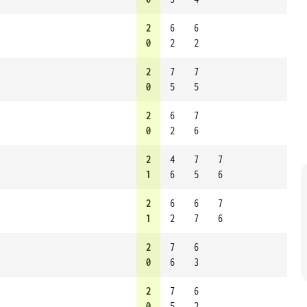
2
6
6
0
2
2
2
7
7
0
5
5
2
6
7
0
2
6
2
4
7
7
1
6
5
6
2
6
6
7
1
2
7
6
2
7
6
0
6
3
2
7
6
0
5
2