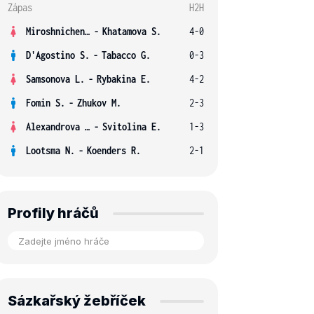
Zápas
H2H
Miroshnichenko V.
-
Khatamova S.
4-0
D'Agostino S.
-
Tabacco G.
0-3
Samsonova L.
-
Rybakina E.
4-2
Fomin S.
-
Zhukov M.
2-3
Alexandrova E.
-
Svitolina E.
1-3
Lootsma N.
-
Koenders R.
2-1
Profily hráčů
Sázkařský žebříček