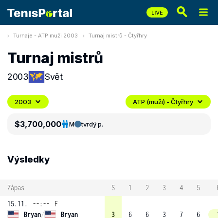
Turnaje - ATP muži 2003
Turnaj mistrů - Čtyřhry
Turnaj mistrů
2003
Svět
2003
ATP (muži) - Čtyřhry
$3,700,000
M
tvrdý p.
Výsledky
Zápas
S
1
2
3
4
5
15.11.
--:--
F
Bryan
/
Bryan
3
6
6
3
7
6