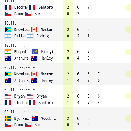
11.11.
--:--
-
Llodra
/
Santoro
2
6
7
Damm
/
Suk
0
3
5
10.11.
--:--
-
Knowles
/
Nestor
2
6
6
Etlis
/
Rodriguez
0
2
1
10.11.
--:--
-
Bhupathi
/
Mirnyi
2
6
7
Arthurs
/
Hanley
0
4
6
09.11.
--:--
-
Knowles
/
Nestor
2
6
6
7
Arthurs
/
Hanley
1
4
7
6
09.11.
--:--
-
Bryan
/
Bryan
2
6
5
6
Llodra
/
Santoro
1
4
7
4
09.11.
--:--
-
Bjorkman
/
Woodbridge
2
6
6
Damm
/
Suk
0
3
3