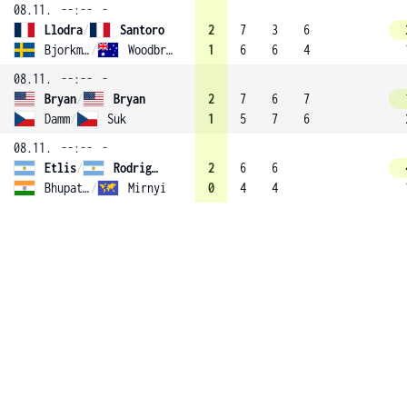
08.11.
--:--
-
Llodra
/
Santoro
2
7
3
6
Bjorkman
/
Woodbridge
1
6
6
4
08.11.
--:--
-
Bryan
/
Bryan
2
7
6
7
Damm
/
Suk
1
5
7
6
08.11.
--:--
-
Etlis
/
Rodriguez
2
6
6
Bhupathi
/
Mirnyi
0
4
4