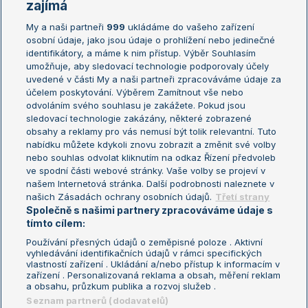
Žebříčky
Kalendář turnajů
zajímá
My a naši partneři
999
ukládáme do vašeho zařízení
Žebříček ATP (muži)
Australian Open
osobní údaje, jako jsou údaje o prohlížení nebo jedinečné
Žebříček WTA (ženy)
French Open
identifikátory, a máme k nim přístup. Výběr Souhlasím
umožňuje, aby sledovací technologie podporovaly účely
Sázkařský žebříček
Wimbledon
uvedené v části My a naši partneři zpracováváme údaje za
US Open
účelem poskytování. Výběrem Zamítnout vše nebo
odvoláním svého souhlasu je zakážete. Pokud jsou
Turnaj mistrů
sledovací technologie zakázány, některé zobrazené
Turnaj mistryň
obsahy a reklamy pro vás nemusí být tolik relevantní. Tuto
Aktualní trendy
nabídku můžete kdykoli znovu zobrazit a změnit své volby
nebo souhlas odvolat kliknutím na odkaz Řízení předvoleb
ve spodní části webové stránky. Vaše volby se projeví v
Fotbalové přestupy
našem Internetová stránka. Další podrobnosti naleznete v
Livesport Daily
našich Zásadách ochrany osobních údajů.
Třetí strany
Společně s našimi partnery zpracováváme údaje s
LS Prague Open
tímto cílem:
Používání přesných údajů o zeměpisné poloze . Aktivní
vyhledávání identifikačních údajů v rámci specifických
vlastností zařízení . Ukládání a/nebo přístup k informacím v
Podmínky užití
Nastavení soukromí
zařízení . Personalizovaná reklama a obsah, měření reklam
GDPR a žurnalistika
Reklama
a obsahu, průzkum publika a rozvoj služeb .
Informace o zpracování osobních
Kontakt
Seznam partnerů (dodavatelů)
údajů