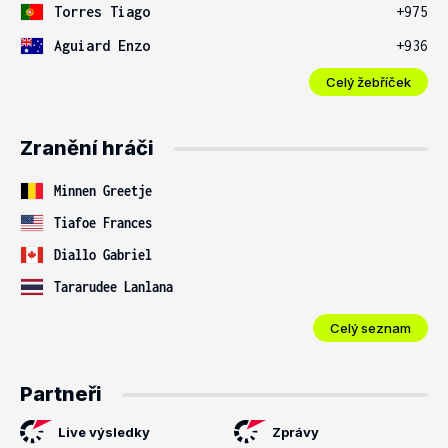
Torres Tiago
+975
Aguiard Enzo
+936
Celý žebříček
Zranění hráči
Minnen Greetje
Tiafoe Frances
Diallo Gabriel
Tararudee Lanlana
Celý seznam
Partneři
Live výsledky
Zprávy