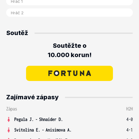
Soutěž
Soutěžte o
10.000 korun!
Zajímavé zápasy
Zápas
H2H
Pegula J.
-
Shnaider D.
4-0
Svitolina E.
-
Anisimova A.
4-1