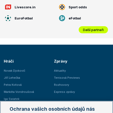
Livescore.in
Sport odds
EuroFotbal
eFotbal
Další partneři
Hráči
Zprávy
Novak Djokovič
Aktuality
Jiří Lehečka
Tenisová Previews
Petra Kvitová
Rozhovory
Markéta Vondroušová
Express zprávy
Iga Swiatek
Marie Bouzková
Ochrana vašich osobních údajů nás