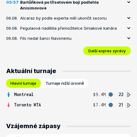
05:57
Bartůňková po třísetovém boji podlehla
Anisimovové
06.08.
Alcaraz by podle experta měl ukončit sezonu
06.08.
Pegulaová nadělila přemožitelce Siniakové kanára
06.08.
Fils nedal šanci Navonemu
Další expres zprávy
Aktuální turnaje
Hlavní turnaje
Turnaje nižší úrovně
Montreal
$9.4M
22
Toronto WTA
$7.4M
21
Vzájemné zápasy