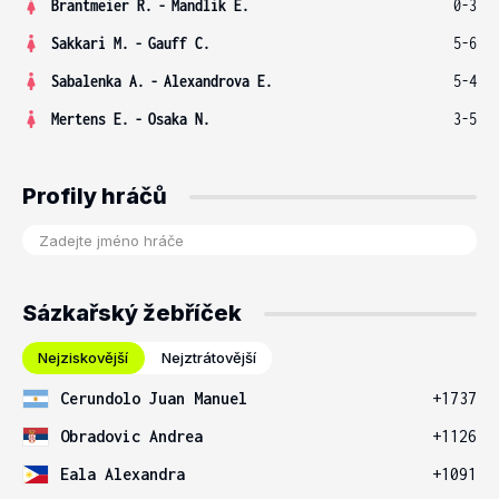
Brantmeier R.
-
Mandlik E.
0-3
Sakkari M.
-
Gauff C.
5-6
Sabalenka A.
-
Alexandrova E.
5-4
Mertens E.
-
Osaka N.
3-5
Profily hráčů
Sázkařský žebříček
Nejziskovější
Nejztrátovější
Cerundolo Juan Manuel
+1737
Obradovic Andrea
+1126
Eala Alexandra
+1091