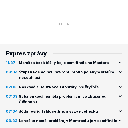
Expres zprávy
11:37
Menšíka čeká těžký boj o osmifinále na Masters
09:04
Štěpánek s volbou povrchu proti Spojeným státům
nesouhlasí
07:15
Nosková s Bouzkovou dohrály i ve čtyřhře
07:08
Sabalenková neměla problém ani se zkušenou
Číňankou
07:04
Jódar vyřídil i Musettiho a vyzve Lehečku
06:33
Lehečka neměl problém, v Montrealu je v osmifinále