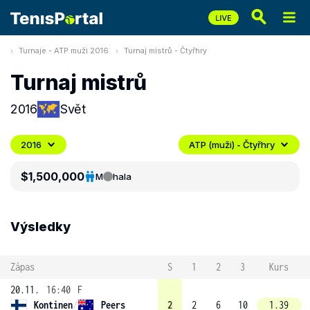
Turnaje - ATP muži 2016
Turnaj mistrů - Čtyřhry
Turnaj mistrů
2016
Svět
2016
ATP (muži) - Čtyřhry
$1,500,000
M
hala
Výsledky
Zápas
S
1
2
3
Kurs
20.11.
16:40
F
Kontinen
/
Peers
2
2
6
10
1.39