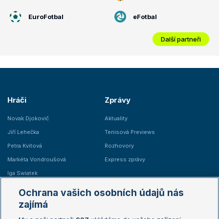
EuroFotbal
eFotbal
Další partneři
Hráči
Zprávy
Novak Djokovič
Aktuality
Jiří Lehečka
Tenisová Previews
Petra Kvitová
Rozhovory
Markéta Vondroušová
Express zprávy
Iga Swiatek
Marie Bouzková
Ochrana vašich osobních údajů nás
Žebříčky
Kalendář turnajů
zajímá