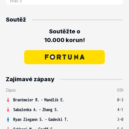
Soutěž
Soutěžte o
10.000 korun!
Zajímavé zápasy
Zápas
H2H
Brantmeier R.
-
Mandlik E.
0-3
Sabalenka A.
-
Zhang S.
4-1
Ryan Ziegann S.
-
Gadecki T.
3-0