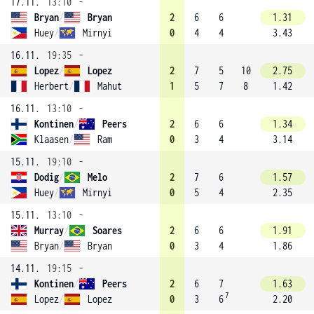
17.11.
13:10
-
Bryan
/
Bryan
2
6
6
1.31
Huey
/
Mirnyi
0
4
4
3.43
16.11.
19:35
-
Lopez
/
Lopez
2
7
5
10
2.75
Herbert
/
Mahut
1
5
7
8
1.42
16.11.
13:10
-
Kontinen
/
Peers
2
6
6
1.34
Klaasen
/
Ram
0
3
4
3.14
15.11.
19:10
-
Dodig
/
Melo
2
7
6
1.57
Huey
/
Mirnyi
0
5
4
2.35
15.11.
13:10
-
Murray
/
Soares
2
6
6
1.91
Bryan
/
Bryan
0
3
4
1.86
14.11.
19:15
-
Kontinen
/
Peers
2
6
7
1.63
7
Lopez
/
Lopez
0
3
6
2.20