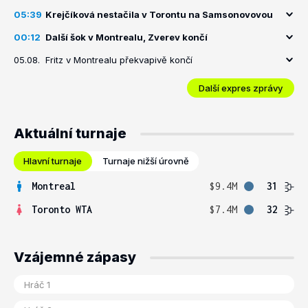
05:39
Krejčíková nestačila v Torontu na Samsonovovou
00:12
Další šok v Montrealu, Zverev končí
05.08.
Fritz v Montrealu překvapivě končí
Další expres zprávy
Aktuální turnaje
Hlavní turnaje
Turnaje nižší úrovně
Montreal
$9.4M
31
Toronto WTA
$7.4M
32
Vzájemné zápasy