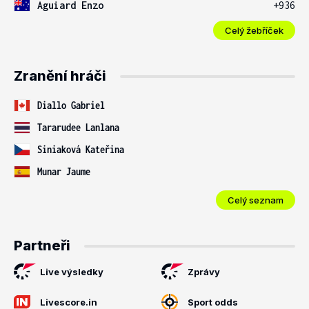
Aguiard Enzo
+936
Celý žebříček
Zranění hráči
Diallo Gabriel
Tararudee Lanlana
Siniaková Kateřina
Munar Jaume
Celý seznam
Partneři
Live výsledky
Zprávy
Livescore.in
Sport odds