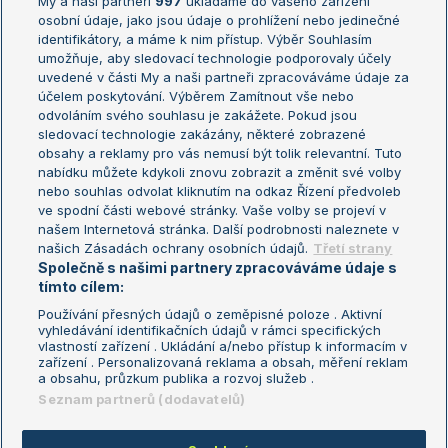
My a naši partneři
997
ukládáme do vašeho zařízení
Žebříček ATP (muži)
Australian Open
osobní údaje, jako jsou údaje o prohlížení nebo jedinečné
Žebříček WTA (ženy)
French Open
identifikátory, a máme k nim přístup. Výběr Souhlasím
umožňuje, aby sledovací technologie podporovaly účely
Sázkařský žebříček
Wimbledon
uvedené v části My a naši partneři zpracováváme údaje za
US Open
účelem poskytování. Výběrem Zamítnout vše nebo
odvoláním svého souhlasu je zakážete. Pokud jsou
Turnaj mistrů
sledovací technologie zakázány, některé zobrazené
Turnaj mistryň
obsahy a reklamy pro vás nemusí být tolik relevantní. Tuto
Aktualní trendy
nabídku můžete kdykoli znovu zobrazit a změnit své volby
nebo souhlas odvolat kliknutím na odkaz Řízení předvoleb
ve spodní části webové stránky. Vaše volby se projeví v
Fotbalové přestupy
našem Internetová stránka. Další podrobnosti naleznete v
Livesport Daily
našich Zásadách ochrany osobních údajů.
Třetí strany
Společně s našimi partnery zpracováváme údaje s
LS Prague Open
tímto cílem:
Používání přesných údajů o zeměpisné poloze . Aktivní
vyhledávání identifikačních údajů v rámci specifických
vlastností zařízení . Ukládání a/nebo přístup k informacím v
Podmínky užití
Nastavení soukromí
zařízení . Personalizovaná reklama a obsah, měření reklam
GDPR a žurnalistika
Reklama
a obsahu, průzkum publika a rozvoj služeb .
Informace o zpracování osobních
Kontakt
Seznam partnerů (dodavatelů)
údajů
Tiráž