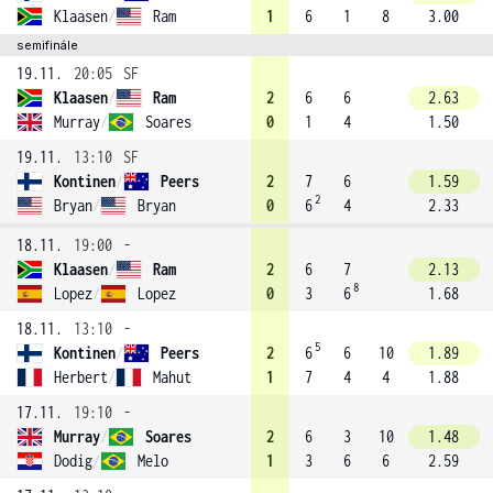
Klaasen
/
Ram
1
6
1
8
3.00
semifinále
19.11.
20:05
SF
Klaasen
/
Ram
2
6
6
2.63
Murray
/
Soares
0
1
4
1.50
19.11.
13:10
SF
Kontinen
/
Peers
2
7
6
1.59
2
Bryan
/
Bryan
0
6
4
2.33
18.11.
19:00
-
Klaasen
/
Ram
2
6
7
2.13
8
Lopez
/
Lopez
0
3
6
1.68
18.11.
13:10
-
5
Kontinen
/
Peers
2
6
6
10
1.89
Herbert
/
Mahut
1
7
4
4
1.88
17.11.
19:10
-
Murray
/
Soares
2
6
3
10
1.48
Dodig
/
Melo
1
3
6
6
2.59