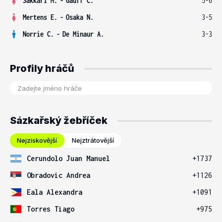
Sakkari M.
-
Gauff C.
5-6
Mertens E.
-
Osaka N.
3-5
Norrie C.
-
De Minaur A.
3-3
Profily hráčů
Sázkařský žebříček
Nejziskovější
Nejztrátovější
Cerundolo Juan Manuel
+1737
Obradovic Andrea
+1126
Eala Alexandra
+1091
Torres Tiago
+975