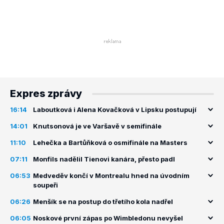
Expres zprávy
16:14
Laboutková i Alena Kovačková v Lipsku postupují
14:01
Knutsonová je ve Varšavě v semifinále
11:10
Lehečka a Bartůňková o osmifinále na Masters
07:11
Monfils nadělil Tienovi kanára, přesto padl
06:53
Medveděv končí v Montrealu hned na úvodním
soupeři
06:26
Menšík se na postup do třetího kola nadřel
06:05
Noskové první zápas po Wimbledonu nevyšel