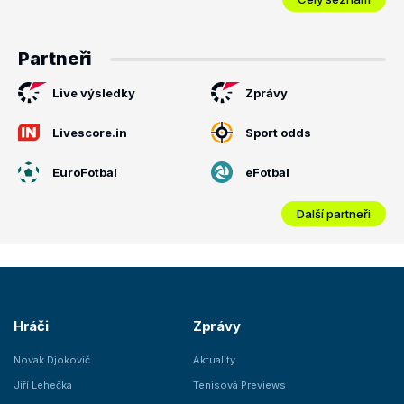
Partneři
Live výsledky
Zprávy
Livescore.in
Sport odds
EuroFotbal
eFotbal
Další partneři
Hráči
Zprávy
Novak Djokovič
Aktuality
Jiří Lehečka
Tenisová Previews