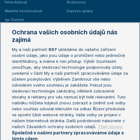
Petra Kvitová
Rozhovory
Markéta Vondroušová
Express zprávy
Iga Swiatek
Marie Bouzková
Ochrana vašich osobních údajů nás
Žebříčky
Kalendář turnajů
zajímá
My a naši partneři
997
ukládáme do vašeho zařízení
Žebříček ATP (muži)
Australian Open
osobní údaje, jako jsou údaje o prohlížení nebo jedinečné
Žebříček WTA (ženy)
French Open
identifikátory, a máme k nim přístup. Výběr Souhlasím
umožňuje, aby sledovací technologie podporovaly účely
Sázkařský žebříček
Wimbledon
uvedené v části My a naši partneři zpracováváme údaje za
US Open
účelem poskytování. Výběrem Zamítnout vše nebo
odvoláním svého souhlasu je zakážete. Pokud jsou
Turnaj mistrů
sledovací technologie zakázány, některé zobrazené
Turnaj mistryň
obsahy a reklamy pro vás nemusí být tolik relevantní. Tuto
Aktualní trendy
nabídku můžete kdykoli znovu zobrazit a změnit své volby
nebo souhlas odvolat kliknutím na odkaz Řízení předvoleb
ve spodní části webové stránky. Vaše volby se projeví v
Fotbalové přestupy
našem Internetová stránka. Další podrobnosti naleznete v
Livesport Daily
našich Zásadách ochrany osobních údajů.
Třetí strany
Společně s našimi partnery zpracováváme údaje s
LS Prague Open
tímto cílem: