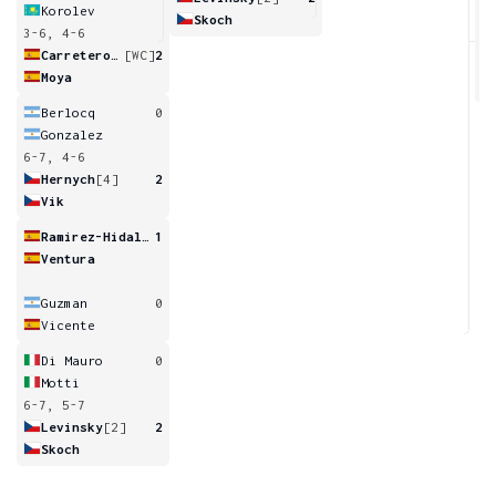
Korolev
Skoch
3-6, 4-6
4
Carretero-Diaz
[WC]
2
Moya
Berlocq
0
Gonzalez
6-7, 4-6
Hernych
[4]
2
Vik
Ramirez-Hidalgo
1
Ventura
Guzman
0
Vicente
Di Mauro
0
Motti
6-7, 5-7
Levinsky
[2]
2
Skoch