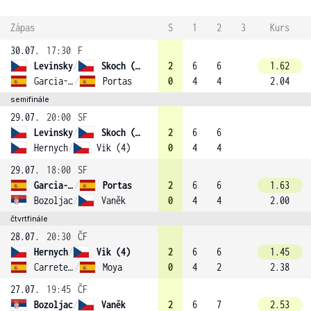
Zápas
S
1
2
3
Kurs
30.07.
17:30
F
Levinsky
/
Skoch (2)
2
6
6
1.62
Garcia-Lopez
/
Portas
0
4
4
2.04
semifinále
29.07.
20:00
SF
Levinsky
/
Skoch (2)
2
6
6
Hernych
/
Vik (4)
0
4
4
29.07.
18:00
SF
Garcia-Lopez
/
Portas
2
6
6
1.63
Bozoljac
/
Vaněk
0
4
4
2.00
čtvrtfinále
28.07.
20:30
ČF
Hernych
/
Vik (4)
2
6
6
1.45
Carretero-Diaz
/
Moya
0
4
2
2.38
27.07.
19:45
ČF
Bozoljac
/
Vaněk
2
6
7
2.53