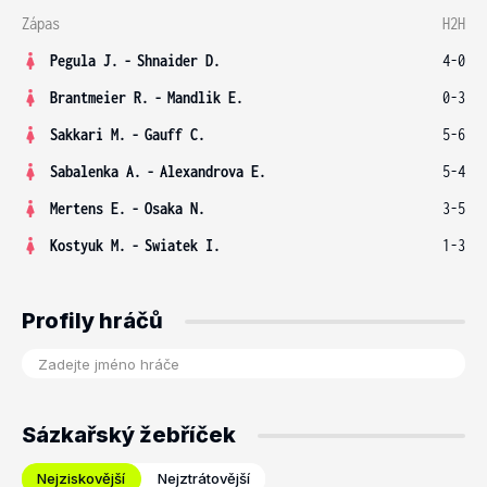
Zápas
H2H
Pegula J.
-
Shnaider D.
4-0
Brantmeier R.
-
Mandlik E.
0-3
Sakkari M.
-
Gauff C.
5-6
Sabalenka A.
-
Alexandrova E.
5-4
Mertens E.
-
Osaka N.
3-5
Kostyuk M.
-
Swiatek I.
1-3
Profily hráčů
Sázkařský žebříček
Nejziskovější
Nejztrátovější