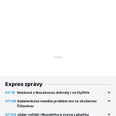
Expres zprávy
07:15
Nosková s Bouzkovou dohrály i ve čtyřhře
07:08
Sabalenková neměla problém ani se zkušenou
Číňankou
07:04
Jódar vyřídil i Musettiho a vyzve Lehečku