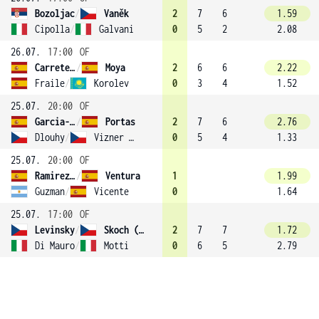
Bozoljac
/
Vaněk
2
7
6
1.59
Cipolla
/
Galvani
0
5
2
2.08
26.07.
17:00
OF
Carretero-Diaz
/
Moya
2
6
6
2.22
Fraile
/
Korolev
0
3
4
1.52
25.07.
20:00
OF
Garcia-Lopez
/
Portas
2
7
6
2.76
Dlouhy
/
Vizner (1)
0
5
4
1.33
25.07.
20:00
OF
Ramirez-Hidalgo
/
Ventura
1
1.99
Guzman
/
Vicente
0
1.64
25.07.
17:00
OF
Levinsky
/
Skoch (2)
2
7
7
1.72
Di Mauro
/
Motti
0
6
5
2.79