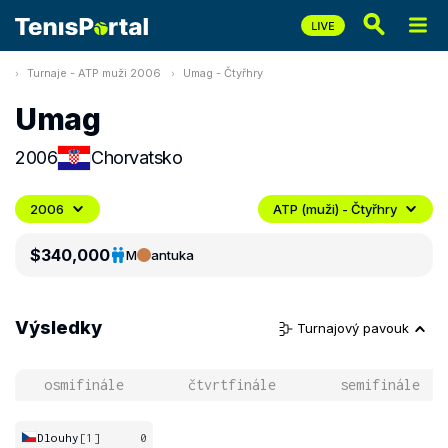
Turnaje - ATP muži 2006
Umag - Čtyřhry
Umag
2006
Chorvatsko
2006
ATP (muži) - Čtyřhry
$340,000
M
antuka
Výsledky
Turnajový pavouk
osmifinále
čtvrtfinále
semifinále
Dlouhy
[1]
0