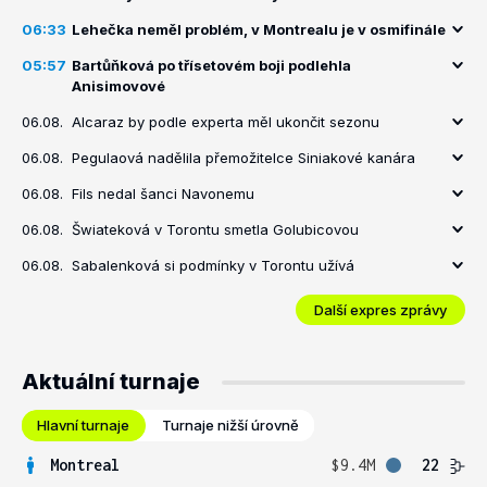
06:33
Lehečka neměl problém, v Montrealu je v osmifinále
05:57
Bartůňková po třísetovém boji podlehla
Anisimovové
06.08.
Alcaraz by podle experta měl ukončit sezonu
06.08.
Pegulaová nadělila přemožitelce Siniakové kanára
06.08.
Fils nedal šanci Navonemu
06.08.
Šwiateková v Torontu smetla Golubicovou
06.08.
Sabalenková si podmínky v Torontu užívá
Další expres zprávy
Aktuální turnaje
Hlavní turnaje
Turnaje nižší úrovně
Montreal
$9.4M
22