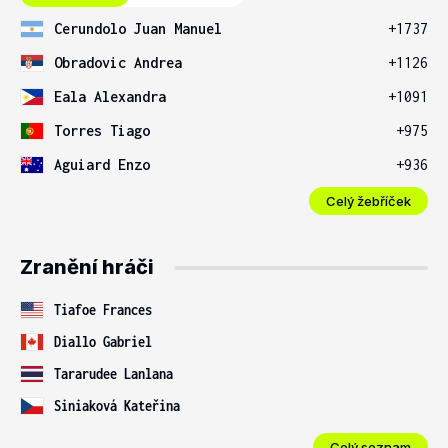
Cerundolo Juan Manuel
+1737
Obradovic Andrea
+1126
Eala Alexandra
+1091
Torres Tiago
+975
Aguiard Enzo
+936
Celý žebříček
Zranění hráči
Tiafoe Frances
Diallo Gabriel
Tararudee Lanlana
Siniaková Kateřina
Celý seznam