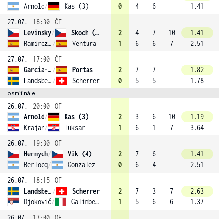
Arnold
/
Kas (3)
0
4
6
1.41
27.07.
18:30
ČF
Levinsky
/
Skoch (2)
2
4
7
10
1.41
Ramirez-Hidalgo
/
Ventura
1
6
6
7
2.51
27.07.
17:00
ČF
Garcia-Lopez
/
Portas
2
7
7
1.82
Landsberg
/
Scherrer
0
5
5
1.78
osmifinále
26.07.
20:00
OF
Arnold
/
Kas (3)
2
3
6
10
1.19
Krajan
/
Tuksar
1
6
1
7
3.64
26.07.
19:30
OF
Hernych
/
Vik (4)
2
7
6
1.41
Berlocq
/
Gonzalez
0
6
4
2.51
26.07.
18:15
OF
Landsberg
/
Scherrer
2
7
3
7
2.63
Djokovič
/
Galimberti
1
5
6
6
1.37
26.07.
17:00
OF