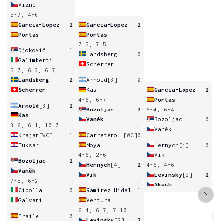
Vizner
5-7, 4-6
Garcia-Lopez
2
Garcia-Lopez
2
Portas
Portas
7-5, 7-5
Djokovič
1
Landsberg
0
Galimberti
Scherrer
5-7, 6-3, 6-7
Landsberg
2
Arnold
[3]
0
Scherrer
Kas
Garcia-Lopez
2
4-6, 6-7
Portas
Arnold
[3]
2
Bozoljac
2
6-4, 6-4
Kas
Vaněk
Bozoljac
0
3-6, 6-1, 10-7
Vaněk
Krajan
[WC]
1
Carretero-Diaz
[WC]
0
Tuksar
Moya
Hernych
[4]
0
4-6, 2-6
Vik
Bozoljac
2
Hernych
[4]
2
4-6, 4-6
Vaněk
Vik
Levinsky
[2]
2
7-5, 6-2
Skoch
Cipolla
0
Ramirez-Hidalgo
1
Galvani
Ventura
6-4, 6-7, 7-10
Fraile
0
Levinsky
[2]
2