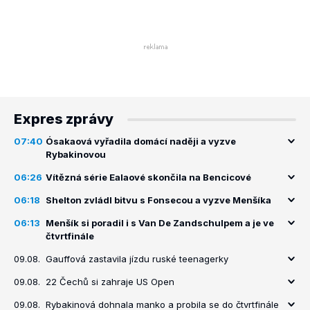
Expres zprávy
07:40
Ósakaová vyřadila domácí naději a vyzve
Rybakinovou
06:26
Vítězná série Ealaové skončila na Bencicové
06:18
Shelton zvládl bitvu s Fonsecou a vyzve Menšíka
06:13
Menšík si poradil i s Van De Zandschulpem a je ve
čtvrtfinále
09.08.
Gauffová zastavila jízdu ruské teenagerky
09.08.
22 Čechů si zahraje US Open
09.08.
Rybakinová dohnala manko a probila se do čtvrtfinále