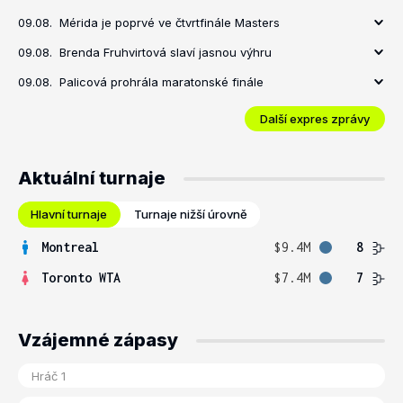
09.08.
Mérida je poprvé ve čtvrtfinále Masters
09.08.
Brenda Fruhvirtová slaví jasnou výhru
09.08.
Palicová prohrála maratonské finále
Další expres zprávy
Aktuální turnaje
Hlavní turnaje
Turnaje nižší úrovně
Montreal
$9.4M
8
Toronto WTA
$7.4M
7
Vzájemné zápasy