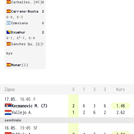
Carballes Baena
[WC]
0
Carreno-Busta
2
6-4, 6-3
Comesana
0
Dzumhur
2
3
6-1, 6
-7, 6-4
Sanchez Quilez
[Q]
1
bye
Munar
[2]
Zápas
S
1
2
3
Kurs
17.05.
16:05
F
Kecmanovic M. (7)
2
6
3
6
1.48
Vallejo A.
1
2
6
2
2.62
semifinále
16.05.
19:05
SF