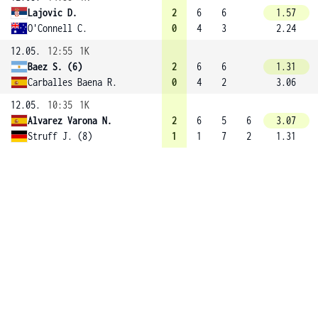
Lajovic D.
2
6
6
1.57
O'Connell C.
0
4
3
2.24
12.05.
12:55
1K
Baez S. (6)
2
6
6
1.31
Carballes Baena R.
0
4
2
3.06
12.05.
10:35
1K
Alvarez Varona N.
2
6
5
6
3.07
Struff J. (8)
1
1
7
2
1.31