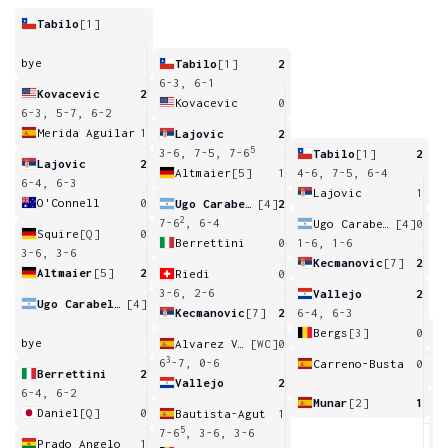
Tabilo
[1]
bye
Tabilo
[1]
2
6-3, 6-1
Kovacevic
2
Kovacevic
0
6-3, 5-7, 6-2
Merida Aguilar
1
Lajovic
2
5
3-6, 7-5, 7-6
Tabilo
[1]
2
Lajovic
2
Altmaier
[5]
1
4-6, 7-5, 6-4
6-4, 6-3
Lajovic
1
O'Connell
0
Ugo Carabelli
[4]
2
2
7-6
, 6-4
Ugo Carabelli
[4]
0
Squire
[Q]
0
Berrettini
0
1-6, 1-6
3-6, 3-6
Kecmanovic
[7]
2
Altmaier
[5]
2
Riedi
0
3-6, 2-6
Vallejo
2
Ugo Carabelli
[4]
Kecmanovic
[7]
2
6-4, 6-3
Bergs
[3]
0
bye
Alvarez Varona
[WC]
0
0
6
3
6
-7, 0-6
Carreno-Busta
0
Berrettini
2
Vallejo
2
6-4, 6-2
Munar
[2]
1
Daniel
[Q]
0
Bautista-Agut
1
4
5
7-6
, 3-6, 3-6
Prado Angelo
1