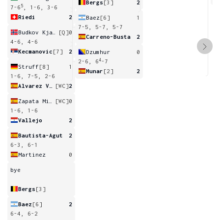
Bergs
[3]
2
5
7-6
, 1-6, 3-6
Riedi
2
Baez
[6]
1
7-5, 5-7, 5-7
Budkov Kjaer
[Q]
0
Carreno-Busta
2
4-6, 4-6
Kecmanovic
[7]
2
Dzumhur
0
4
2-6, 6
-7
Struff
[8]
1
Munar
[2]
2
1-6, 7-5, 2-6
Alvarez Varona
[WC]
2
Zapata Miralles
[WC]
0
1-6, 1-6
Vallejo
2
Bautista-Agut
2
6-3, 6-1
Martinez
0
bye
Bergs
[3]
Baez
[6]
2
6-4, 6-2