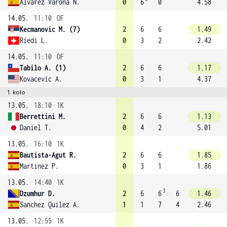
Alvarez Varona N.
0
6
0
4.58
14.05.
11:10
OF
Kecmanovic M. (7)
2
6
6
1.49
Riedi L.
0
3
2
2.42
14.05.
11:10
OF
Tabilo A. (1)
2
6
6
1.17
Kovacevic A.
0
3
1
4.37
1. kolo
13.05.
18:10
1K
Berrettini M.
2
6
6
1.13
Daniel T.
0
4
2
5.01
13.05.
16:10
1K
Bautista-Agut R.
2
6
6
1.85
Martinez P.
0
3
1
1.86
13.05.
14:40
1K
3
Dzumhur D.
2
6
6
6
1.46
Sanchez Quilez A.
1
1
7
4
2.46
13.05.
12:55
1K