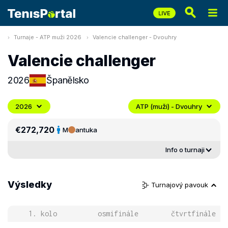
Turnaje - ATP muži 2026
Valencie challenger - Dvouhry
Valencie challenger
2026
Španělsko
2026
ATP (muži) - Dvouhry
€272,720
M
antuka
Info o turnaji
Výsledky
Turnajový pavouk
1. kolo
osmifinále
čtvrtfinále