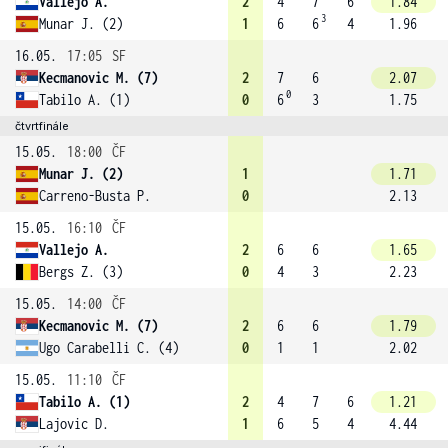
Vallejo A.
2
4
7
6
1.84
3
Munar J. (2)
1
6
6
4
1.96
16.05.
17:05
SF
Kecmanovic M. (7)
2
7
6
2.07
0
Tabilo A. (1)
0
6
3
1.75
čtvrtfinále
15.05.
18:00
ČF
Munar J. (2)
1
1.71
Carreno-Busta P.
0
2.13
15.05.
16:10
ČF
Vallejo A.
2
6
6
1.65
Bergs Z. (3)
0
4
3
2.23
15.05.
14:00
ČF
Kecmanovic M. (7)
2
6
6
1.79
Ugo Carabelli C. (4)
0
1
1
2.02
15.05.
11:10
ČF
Tabilo A. (1)
2
4
7
6
1.21
Lajovic D.
1
6
5
4
4.44