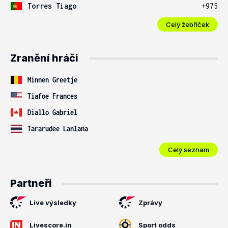
Torres Tiago
+975
Celý žebříček
Zranění hráči
Minnen Greetje
Tiafoe Frances
Diallo Gabriel
Tararudee Lanlana
Celý seznam
Partneři
Live výsledky
Zprávy
Livescore.in
Sport odds