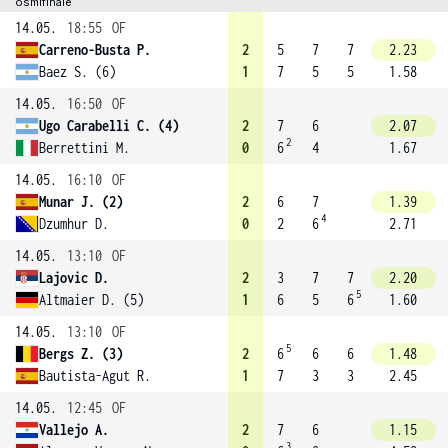
osmifinále
14.05.
18:55
OF
Carreno-Busta P.
2
5
7
7
2.23
Baez S. (6)
1
7
5
5
1.58
14.05.
16:50
OF
Ugo Carabelli C. (4)
2
7
6
2.07
2
Berrettini M.
0
6
4
1.67
14.05.
16:10
OF
Munar J. (2)
2
6
7
1.39
4
Dzumhur D.
0
2
6
2.71
14.05.
13:10
OF
Lajovic D.
2
3
7
7
2.20
5
Altmaier D. (5)
1
6
5
6
1.60
14.05.
13:10
OF
5
Bergs Z. (3)
2
6
6
6
1.48
Bautista-Agut R.
1
7
3
3
2.45
14.05.
12:45
OF
Vallejo A.
2
7
6
1.15
3