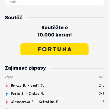
Soutěž
Soutěžte o
10.000 korun!
Zajímavé zápasy
Zápas
H2H
Bencic B.
-
Gauff C.
2-6
Fomin S.
-
Zhukov M.
2-3
Alexandrova E.
-
Svitolina E.
1-3