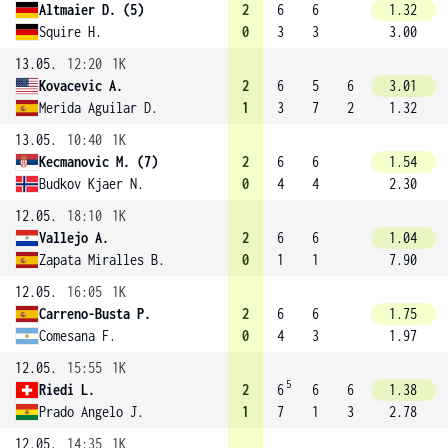
Altmaier D. (5)
2
6
6
1.32
Squire H.
0
3
3
3.00
13.05.
12:20
1K
Kovacevic A.
2
6
5
6
3.01
Merida Aguilar D.
1
3
7
2
1.32
13.05.
10:40
1K
Kecmanovic M. (7)
2
6
6
1.54
Budkov Kjaer N.
0
4
4
2.30
12.05.
18:10
1K
Vallejo A.
2
6
6
1.04
Zapata Miralles B.
0
1
1
7.90
12.05.
16:05
1K
Carreno-Busta P.
2
6
6
1.75
Comesana F.
0
4
3
1.97
12.05.
15:55
1K
5
Riedi L.
2
6
6
6
1.38
Prado Angelo J.
1
7
1
3
2.78
12.05.
14:35
1K