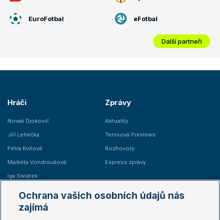
EuroFotbal
eFotbal
Další partneři
Hráči
Zprávy
Novak Djokovič
Aktuality
Jiří Lehečka
Tenisová Previews
Petra Kvitová
Rozhovory
Markéta Vondroušová
Express zprávy
Iga Swiatek
Marie Bouzková
Ochrana vašich osobních údajů nás
Žebříčky
Kalendář turnajů
zajímá