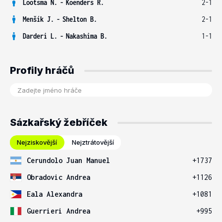
Lootsma N.
-
Koenders R.
2-1
Menšík J.
-
Shelton B.
2-1
Darderi L.
-
Nakashima B.
1-1
Profily hráčů
Sázkařský žebříček
Nejziskovější
Nejztrátovější
Cerundolo Juan Manuel
+1737
Obradovic Andrea
+1126
Eala Alexandra
+1081
Guerrieri Andrea
+995