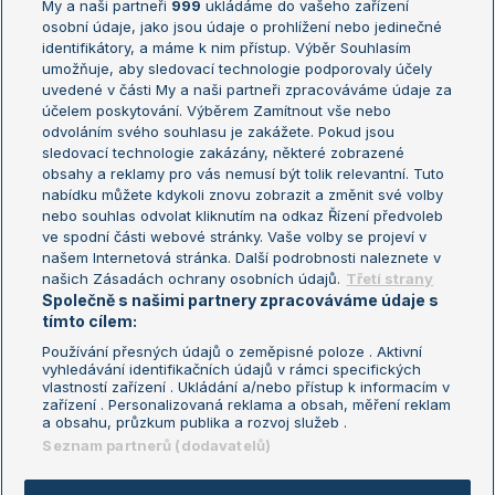
My a naši partneři
999
ukládáme do vašeho zařízení
Žebříček ATP (muži)
Australian Open
osobní údaje, jako jsou údaje o prohlížení nebo jedinečné
Žebříček WTA (ženy)
French Open
identifikátory, a máme k nim přístup. Výběr Souhlasím
umožňuje, aby sledovací technologie podporovaly účely
Sázkařský žebříček
Wimbledon
uvedené v části My a naši partneři zpracováváme údaje za
US Open
účelem poskytování. Výběrem Zamítnout vše nebo
odvoláním svého souhlasu je zakážete. Pokud jsou
Turnaj mistrů
sledovací technologie zakázány, některé zobrazené
Turnaj mistryň
obsahy a reklamy pro vás nemusí být tolik relevantní. Tuto
Aktualní trendy
nabídku můžete kdykoli znovu zobrazit a změnit své volby
nebo souhlas odvolat kliknutím na odkaz Řízení předvoleb
ve spodní části webové stránky. Vaše volby se projeví v
Fotbalové přestupy
našem Internetová stránka. Další podrobnosti naleznete v
Livesport Daily
našich Zásadách ochrany osobních údajů.
Třetí strany
Společně s našimi partnery zpracováváme údaje s
LS Prague Open
tímto cílem:
Používání přesných údajů o zeměpisné poloze . Aktivní
vyhledávání identifikačních údajů v rámci specifických
vlastností zařízení . Ukládání a/nebo přístup k informacím v
Podmínky užití
Nastavení soukromí
zařízení . Personalizovaná reklama a obsah, měření reklam
GDPR a žurnalistika
Reklama
a obsahu, průzkum publika a rozvoj služeb .
Informace o zpracování osobních
Kontakt
Seznam partnerů (dodavatelů)
údajů
Tiráž