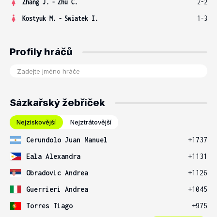
Zhang J.
-
Zhu C.
2-2
Kostyuk M.
-
Swiatek I.
1-3
Profily hráčů
Sázkařský žebříček
Nejziskovější
Nejztrátovější
Cerundolo Juan Manuel
+1737
Eala Alexandra
+1131
Obradovic Andrea
+1126
Guerrieri Andrea
+1045
Torres Tiago
+975