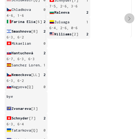
Schnyder
[7]
1
7-5, 2-6, 3-6
Chladkova
0
Maleeva
2
4-6, 1-6
Farina Elia
[6]
2
Zuluaga
1
6-4, 2-6, 0-6
Smashnova
[8]
2
Williams
[2]
2
6-3, 6-2
Mikaelian
0
Hantuchová
2
6-7, 6-3, 6-3
Sanchez Lorenzo
1
Nemeckova
[LL]
2
6-3, 6-2
Nagyova
[Q]
0
bye
Zvonareva
[3]
Schnyder
[7]
2
6-3, 6-4
Tatarkova
[Q]
0