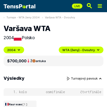
Turnaje - WTA ženy 2004
Varšava WTA - Dvouhry
Varšava WTA
2004
Polsko
2004
WTA (ženy) - Dvouhry
$700,000
Ž
antuka
Výsledky
Turnajový pavouk
1. kolo
osmifinále
čtvrtfinále
Mauresmo
[1]