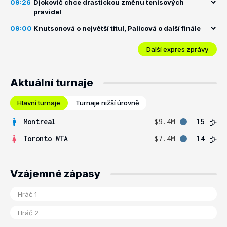
09:26
Djokovič chce drastickou změnu tenisových
pravidel
09:00
Knutsonová o největší titul, Palicová o další finále
Další expres zprávy
Aktuální turnaje
Hlavní turnaje
Turnaje nižší úrovně
Montreal
$9.4M
15
Toronto WTA
$7.4M
14
Vzájemné zápasy