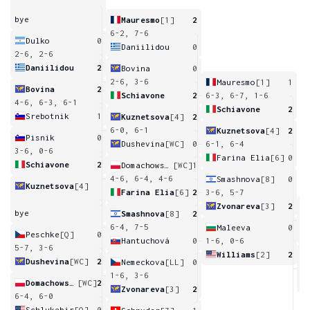
bye
Mauresmo
[1]
2
6-2, 7-6
Dulko
0
Daniilidou
0
2-6, 2-6
Daniilidou
2
Bovina
0
2-6, 3-6
Mauresmo
[1]
1
Bovina
2
Schiavone
2
6-3, 6-7, 1-6
4-6, 6-3, 6-1
Schiavone
2
Srebotnik
1
Kuznetsova
[4]
2
6-0, 6-1
Kuznetsova
[4]
2
Pisnik
0
Dushevina
[WC]
0
6-1, 6-4
3-6, 0-6
Farina Elia
[6]
0
Schiavone
2
Domachowska
[WC]
1
4-6, 6-4, 4-6
Smashnova
[8]
0
Kuznetsova
[4]
Farina Elia
[6]
2
3-6, 5-7
Zvonareva
[3]
2
bye
Smashnova
[8]
2
3
6-4, 7-5
Maleeva
0
Peschke
[Q]
0
Hantuchová
0
1-6, 0-6
5-7, 3-6
Williams
[2]
2
Dushevina
[WC]
2
Nemeckova
[LL]
0
3
1-6, 3-6
Domachowska
[WC]
2
Zvonareva
[3]
2
6-4, 6-0
Schlukebir
[Q]
0