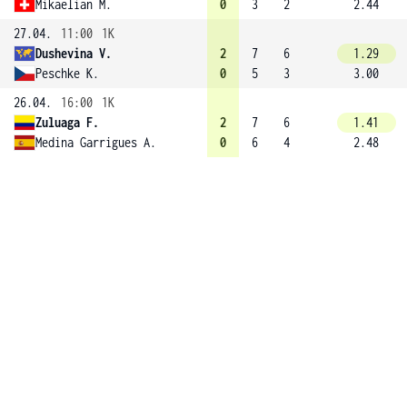
Mikaelian M.
0
3
2
2.44
27.04.
11:00
1K
Dushevina V.
2
7
6
1.29
Peschke K.
0
5
3
3.00
26.04.
16:00
1K
Zuluaga F.
2
7
6
1.41
Medina Garrigues A.
0
6
4
2.48