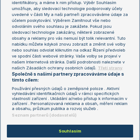
identifikátory, a máme k nim přístup. Výběr Souhlasím
umožňuje, aby sledovací technologie podporovaly účely
Sázkařský žebříček
Wimbledon
uvedené v části My a naši partneři zpracováváme údaje za
US Open
účelem poskytování. Výběrem Zamítnout vše nebo
odvoláním svého souhlasu je zakážete. Pokud jsou
Turnaj mistrů
sledovací technologie zakázány, některé zobrazené
Turnaj mistryň
obsahy a reklamy pro vás nemusí být tolik relevantní. Tuto
Aktualní trendy
nabídku můžete kdykoli znovu zobrazit a změnit své volby
nebo souhlas odvolat kliknutím na odkaz Řízení předvoleb
ve spodní části webové stránky. Vaše volby se projeví v
Fotbalové přestupy
našem Internetová stránka. Další podrobnosti naleznete v
Livesport Daily
našich Zásadách ochrany osobních údajů.
Třetí strany
Společně s našimi partnery zpracováváme údaje s
LS Prague Open
tímto cílem:
Používání přesných údajů o zeměpisné poloze . Aktivní
vyhledávání identifikačních údajů v rámci specifických
vlastností zařízení . Ukládání a/nebo přístup k informacím v
Podmínky užití
Nastavení soukromí
zařízení . Personalizovaná reklama a obsah, měření reklam
GDPR a žurnalistika
Reklama
a obsahu, průzkum publika a rozvoj služeb .
Informace o zpracování osobních
Kontakt
Seznam partnerů (dodavatelů)
údajů
Tiráž
Souhlasím
Copyright © 2008-2026 TenisPortal.cz. Využíváme zpravodajství ČTK.