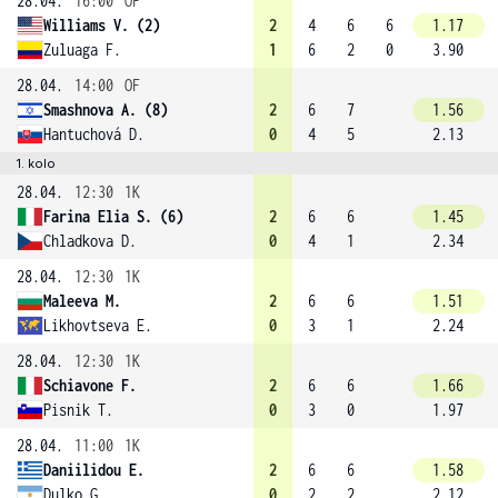
28.04.
16:00
OF
Williams V. (2)
2
4
6
6
1.17
Zuluaga F.
1
6
2
0
3.90
28.04.
14:00
OF
Smashnova A. (8)
2
6
7
1.56
Hantuchová D.
0
4
5
2.13
1. kolo
28.04.
12:30
1K
Farina Elia S. (6)
2
6
6
1.45
Chladkova D.
0
4
1
2.34
28.04.
12:30
1K
Maleeva M.
2
6
6
1.51
Likhovtseva E.
0
3
1
2.24
28.04.
12:30
1K
Schiavone F.
2
6
6
1.66
Pisnik T.
0
3
0
1.97
28.04.
11:00
1K
Daniilidou E.
2
6
6
1.58
Dulko G.
0
2
2
2.12