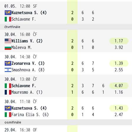
01.05.
12:00
SF
Kuznetsova S. (4)
2
6
6
Schiavone F.
0
3
2
čtvrtfinále
30.04.
16:00
ČF
Williams V. (2)
2
6
6
1.17
Maleeva M.
0
1
0
3.92
30.04.
14:30
ČF
Zvonareva V. (3)
2
6
7
1.39
Smashnova A. (8)
0
3
5
2.55
30.04.
13:00
ČF
Schiavone F.
2
3
7
6
4.07
Mauresmo A. (1)
1
6
6
1
1.16
30.04.
11:10
ČF
Kuznetsova S. (4)
2
6
6
1.43
Farina Elia S. (6)
0
1
4
2.47
osmifinále
29.04.
16:30
OF