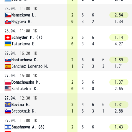
28.04.
11:00
1K
Nemeckova L.
2
6
6
2.84
Nagyova H.
0
3
2
1.34
28.04.
11:00
1K
Schnyder P. (7)
2
6
6
1.14
Tatarkova E.
0
3
4
4.27
27.04.
16:20
1K
Hantuchová D.
2
6
6
6
1.89
Sanchez Lorenzo M.
1
7
3
3
1.71
27.04.
15:00
1K
Domachowska M.
2
6
6
1.37
Schlukebir K.
0
4
0
2.65
27.04.
12:30
1K
Bovina E.
2
4
6
6
1.31
Srebotnik K.
1
6
3
1
2.88
27.04.
11:00
1K
Smashnova A. (8)
2
6
6
1.43