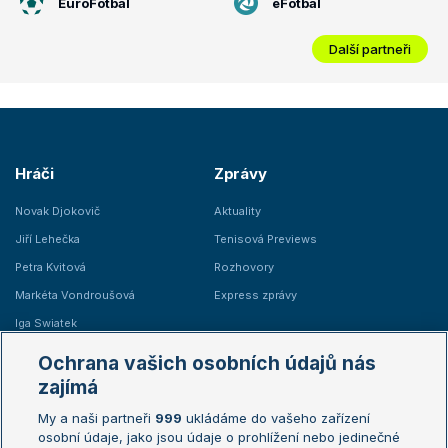
EuroFotbal
eFotbal
Další partneři
Hráči
Zprávy
Novak Djokovič
Aktuality
Jiří Lehečka
Tenisová Previews
Petra Kvitová
Rozhovory
Markéta Vondroušová
Express zprávy
Iga Swiatek
Marie Bouzková
Ochrana vašich osobních údajů nás
Žebříčky
Kalendář turnajů
zajímá
My a naši partneři
999
ukládáme do vašeho zařízení
Žebříček ATP (muži)
Australian Open
osobní údaje, jako jsou údaje o prohlížení nebo jedinečné
Žebříček WTA (ženy)
French Open