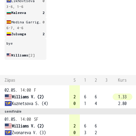
Likhovtseva
0
3-6, 1-6
Maleeva
2
Medina Garrigues
0
6-7, 4-6
Zuluaga
2
bye
Williams
[2]
Zápas
S
1
2
3
Kurs
02.05.
14:00
F
Williams V. (2)
2
6
6
1.33
Kuznetsova S. (4)
0
1
4
2.80
semifinále
01.05.
14:00
SF
Williams V. (2)
2
6
6
Zvonareva V. (3)
0
3
2