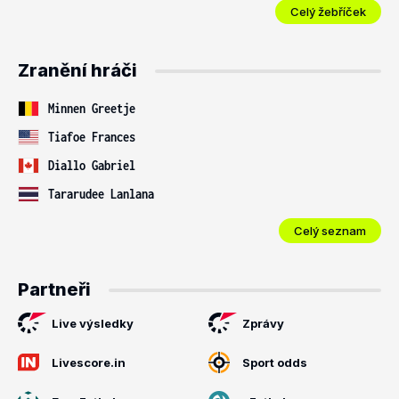
Celý žebříček
Zranění hráči
Minnen Greetje
Tiafoe Frances
Diallo Gabriel
Tararudee Lanlana
Celý seznam
Partneři
Live výsledky
Zprávy
Livescore.in
Sport odds