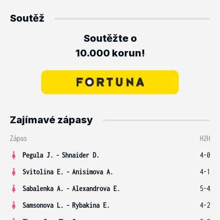
Soutěž
Soutěžte o
10.000 korun!
Zajímavé zápasy
Zápas
H2H
Pegula J.
-
Shnaider D.
4-0
Svitolina E.
-
Anisimova A.
4-1
Sabalenka A.
-
Alexandrova E.
5-4
Samsonova L.
-
Rybakina E.
4-2