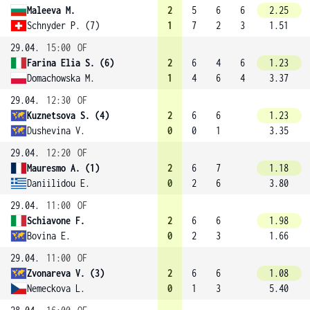
Maleeva M.
2
5
6
6
2.25
Schnyder P. (7)
1
7
2
3
1.51
29.04.
15:00
OF
Farina Elia S. (6)
2
6
4
6
1.23
Domachowska M.
1
4
6
4
3.37
29.04.
12:30
OF
Kuznetsova S. (4)
2
6
6
1.23
Dushevina V.
0
0
1
3.35
29.04.
12:20
OF
Mauresmo A. (1)
2
6
7
1.18
Daniilidou E.
0
2
6
3.80
29.04.
11:00
OF
Schiavone F.
2
6
6
1.98
Bovina E.
0
2
3
1.66
29.04.
11:00
OF
Zvonareva V. (3)
2
6
6
1.08
Nemeckova L.
0
1
3
5.40