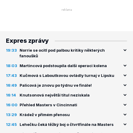
Expres zprávy
19:33
Norrie se ocitl pod palbou kritiky některých
fanoušků
18:03
Martincová podstoupila další operaci kolena
17:43
Kučmová s Laboutkovou ovládly turnaj v Lipsku
16:49
Palicová je znovu po týdnu ve finále!
16:14
Knutsonová největší titul nezískala
16:00
Přehled Masters v Cincinnati
13:29
Krádež v přímém přenosu
12:45
Lehečku čeká těžký boj o čtvrtfinále na Masters