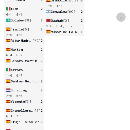
Granollers-Pujol
[7]
0
1-6, 4-6
Aldi
2
Gonzalez
[WC]
2
6-1, 6-1
Golubev
[8]
0
Ouahab
[Q]
2
2-6, 6-4, 6-2
Fraile
[5]
0
Munoz-De La Nava
1
2-6, 3-6
Riba-Madrid
[WC]
2
Martin
2
6-4, 6-2
Genaro-Martinez
0
Azzaro
0
1-6, 6-7
Santos-Gonzalez
[LL]
2
Sijsling
0
2-6, 0-6
Vicente
[3]
2
Granollers-Pujol
[7]
2
6-3, 7-5
Trujillo-Soler
0