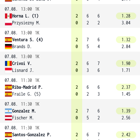
07.08.
13:00
1K
Horna L. (1)
2
6
6
1.28
Przysiezny M.
0
2
2
3.04
07.08.
13:00
1K
Ventura S. (4)
2
7
6
1.32
Brands D.
0
5
4
2.84
07.08.
13:00
1K
Crivoi V.
2
6
7
1.90
Lisnard J.
0
3
6
1.71
07.08.
11:30
1K
Riba-Madrid P.
2
6
6
2.37
Fraile G. (5)
0
2
3
1.45
07.08.
11:30
1K
Gonzalez M.
2
7
6
1.39
Fischer M.
0
5
2
2.56
07.08.
11:30
1K
Santos-Gonzalez P.
2
6
7
2.42