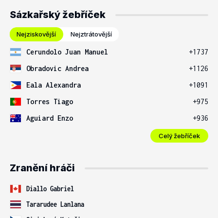
Sázkařský žebříček
Nejziskovější
Nejztrátovější
Cerundolo Juan Manuel
+1737
Obradovic Andrea
+1126
Eala Alexandra
+1091
Torres Tiago
+975
Aguiard Enzo
+936
Celý žebříček
Zranění hráči
Diallo Gabriel
Tararudee Lanlana