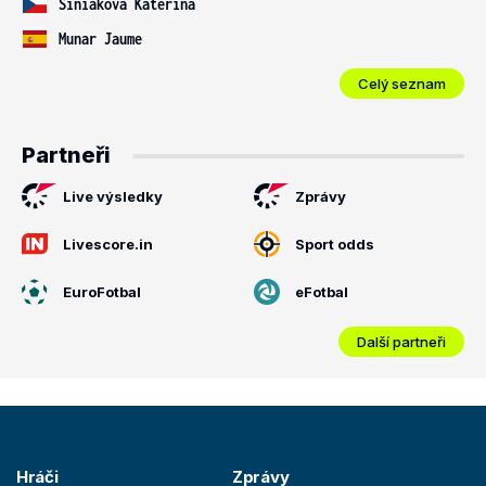
Siniaková Kateřina
Munar Jaume
Celý seznam
Partneři
Live výsledky
Zprávy
Livescore.in
Sport odds
EuroFotbal
eFotbal
Další partneři
Hráči
Zprávy