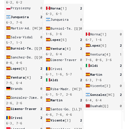
6-2, 6-2
Przysiezny
0
Horna
[1]
2
6-3, 6-1
Junqueira
2
Junqueira
0
6-3, 7-6
Martin-Adalia
[WC]
0
Burniol-Teixido
[Q]
0
1-6, 3-6
Horna
[1]
0
Salva-Vidal
0
Lopez
[6]
2
6-7, 1-6
5-7, 1-3
Lopez
[6]
2
Burniol-Teixido
[Q]
1
Ventura
[4]
2
6-2, 6-4
Ventura
[4]
1
Sanchez-De Luna
[Q]
0
Gimeno-Traver
0
7-6, 0-6, 3-6
0-6, 4-6
Aldi
2
Lopez
[6]
2
Crivoi
1
6-1, 1-6, 5-7
Martin
2
Ventura
[4]
2
Aldi
2
6-3, 7-6
7-5, 6-4
Vicente
[3]
0
Brands
0
Riba-Madrid
[WC]
1
6
6-1, 5-7, 2-6
Gonzalez
[WC]
2
Gonzalez-Jimenez
0
Martin
2
6-4, 6-4
2-6, 2-6
Ouahab
[Q]
0
Gimeno-Traver
2
Santos-Gonzalez
[LL]
1
2
4-6, 7-6, 4-6
Crivoi
2
Vicente
[3]
2
6-3, 7-6
Lisnard
0