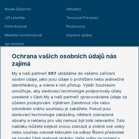
Novak Djokovič
Aktuality
Jiří Lehečka
Tenisová Previews
Petra Kvitová
Rozhovory
Markéta Vondroušová
Express zprávy
Iga Swiatek
Marie Bouzková
Ochrana vašich osobních údajů nás
Žebříčky
Kalendář turnajů
zajímá
My a naši partneři
997
ukládáme do vašeho zařízení
Žebříček ATP (muži)
Australian Open
osobní údaje, jako jsou údaje o prohlížení nebo jedinečné
Žebříček WTA (ženy)
French Open
identifikátory, a máme k nim přístup. Výběr Souhlasím
umožňuje, aby sledovací technologie podporovaly účely
Sázkařský žebříček
Wimbledon
uvedené v části My a naši partneři zpracováváme údaje za
US Open
účelem poskytování. Výběrem Zamítnout vše nebo
odvoláním svého souhlasu je zakážete. Pokud jsou
Turnaj mistrů
sledovací technologie zakázány, některé zobrazené
Turnaj mistryň
obsahy a reklamy pro vás nemusí být tolik relevantní. Tuto
Aktualní trendy
nabídku můžete kdykoli znovu zobrazit a změnit své volby
nebo souhlas odvolat kliknutím na odkaz Řízení předvoleb
ve spodní části webové stránky. Vaše volby se projeví v
Fotbalové přestupy