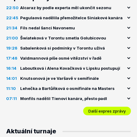
22:50
Alcaraz by podle experta měl ukončit sezonu
22:45
Pegulaová nadělila přemožitelce Siniakové kanára
21:34
Fils nedal šanci Navonemu
21:00
Šwiateková v Torontu smetla Golubicovou
19:26
Sabalenková si podmínky v Torontu užívá
17:46
Valdmannová píše osmé vítězství v řadě
16:14
Laboutková i Alena Kovačková v Lipsku postupují
14:01
Knutsonová je ve Varšavě v semifinále
11:10
Lehečka a Bartůňková o osmifinále na Masters
07:11
Monfils nadělil Tienovi kanára, přesto padl
Další expres zprávy
Aktuální turnaje