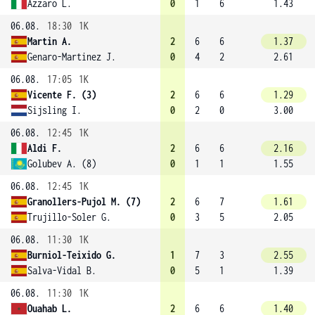
Azzaro L.
0
1
6
1.43
06.08.
18:30
1K
Martin A.
2
6
6
1.37
Genaro-Martinez J.
0
4
2
2.61
06.08.
17:05
1K
Vicente F. (3)
2
6
6
1.29
Sijsling I.
0
2
0
3.00
06.08.
12:45
1K
Aldi F.
2
6
6
2.16
Golubev A. (8)
0
1
1
1.55
06.08.
12:45
1K
Granollers-Pujol M. (7)
2
6
7
1.61
Trujillo-Soler G.
0
3
5
2.05
06.08.
11:30
1K
Burniol-Teixido G.
1
7
3
2.55
Salva-Vidal B.
0
5
1
1.39
06.08.
11:30
1K
Ouahab L.
2
6
6
1.40