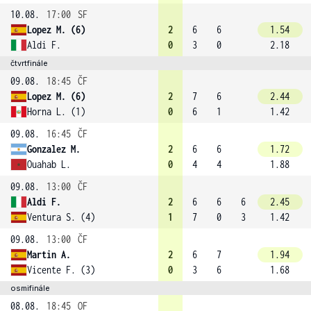
10.08.
17:00
SF
Lopez M. (6)
2
6
6
1.54
Aldi F.
0
3
0
2.18
čtvrtfinále
09.08.
18:45
ČF
Lopez M. (6)
2
7
6
2.44
Horna L. (1)
0
6
1
1.42
09.08.
16:45
ČF
Gonzalez M.
2
6
6
1.72
Ouahab L.
0
4
4
1.88
09.08.
13:00
ČF
Aldi F.
2
6
6
6
2.45
Ventura S. (4)
1
7
0
3
1.42
09.08.
13:00
ČF
Martin A.
2
6
7
1.94
Vicente F. (3)
0
3
6
1.68
osmifinále
08.08.
18:45
OF