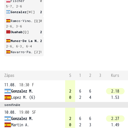
Fischer
0
5-7, 2-6
Gonzalez
[WC]
2
Ramos-Vinolas
[Q]
0
2-6, 3-6
Ouahab
[Q]
2
Munoz-De La Nava
2
2-6, 6-3, 6-4
Navarro-Pastor
[2]
1
Zápas
S
1
2
3
Kurs
11.08.
18:30
F
Gonzalez M.
2
6
6
2.18
Lopez M. (6)
0
2
4
1.53
semifinále
10.08.
19:00
SF
Gonzalez M.
2
6
6
2.27
Martin A.
0
2
3
1.49