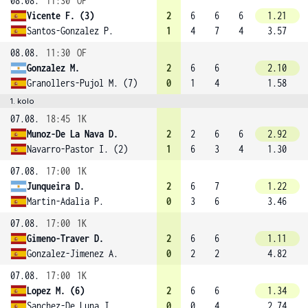
08.08.
11:30
OF
Vicente F. (3)
2
6
6
6
1.21
Santos-Gonzalez P.
1
4
7
4
3.57
08.08.
11:30
OF
Gonzalez M.
2
6
6
2.10
Granollers-Pujol M. (7)
0
1
4
1.58
1. kolo
07.08.
18:45
1K
Munoz-De La Nava D.
2
2
6
6
2.92
Navarro-Pastor I. (2)
1
6
3
4
1.30
07.08.
17:00
1K
Junqueira D.
2
6
7
1.22
Martin-Adalia P.
0
3
6
3.46
07.08.
17:00
1K
Gimeno-Traver D.
2
6
6
1.11
Gonzalez-Jimenez A.
0
2
2
4.82
07.08.
17:00
1K
Lopez M. (6)
2
6
6
1.34
Sanchez-De Luna J.
0
0
4
2.74