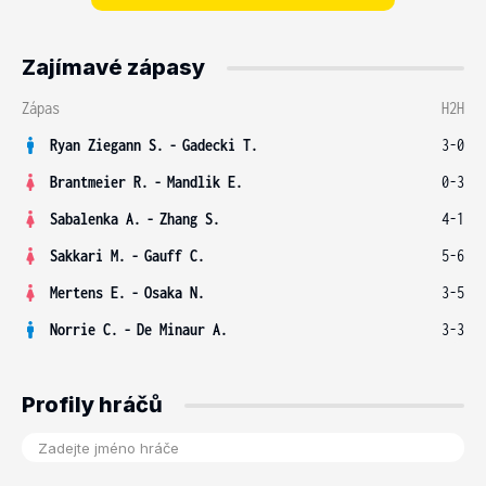
Zajímavé zápasy
Zápas
H2H
Ryan Ziegann S.
-
Gadecki T.
3-0
Brantmeier R.
-
Mandlik E.
0-3
Sabalenka A.
-
Zhang S.
4-1
Sakkari M.
-
Gauff C.
5-6
Mertens E.
-
Osaka N.
3-5
Norrie C.
-
De Minaur A.
3-3
Profily hráčů