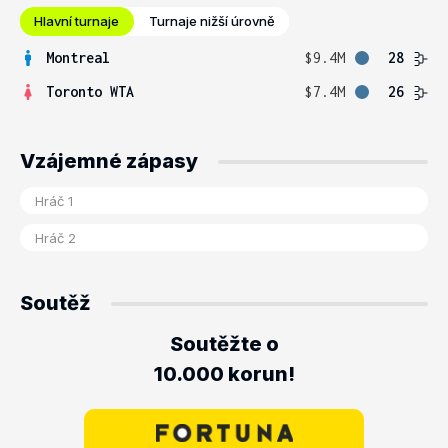
Hlavní turnaje
Turnaje nižší úrovně
Montreal
$9.4M
28
Toronto WTA
$7.4M
26
Vzájemné zápasy
Soutěž
Soutěžte o
10.000 korun!