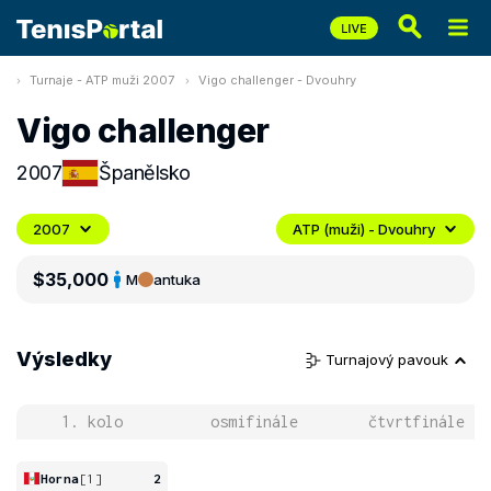
Turnaje - ATP muži 2007
Vigo challenger - Dvouhry
Vigo challenger
2007
Španělsko
2007
ATP (muži) - Dvouhry
$35,000
M
antuka
Výsledky
Turnajový pavouk
1. kolo
osmifinále
čtvrtfinále
Horna
[1]
2