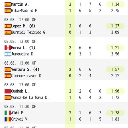
Martin A.
2
1
7
6
1.34
Riba-Madrid P.
1
6
5
2
2.75
08.08.
17:00
OF
Lopez M. (6)
2
6
6
1.27
Burniol-Teixido G.
0
1
3
3.09
08.08.
13:00
OF
Horna L. (1)
2
6
6
1.21
Junqueira D.
0
3
1
3.56
08.08.
13:00
OF
Ventura S. (4)
2
6
6
1.57
Gimeno-Traver D.
0
2
4
2.12
08.08.
13:00
OF
Ouahab L.
2
2
6
6
1.90
Munoz-De La Nava D.
1
6
4
2
1.72
08.08.
11:30
OF
Aldi F.
2
1
6
7
1.78
Crivoi V.
1
6
1
5
1.83