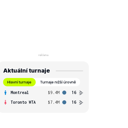
Aktuální turnaje
Hlavní turnaje
Turnaje nižší úrovně
Montreal
$9.4M
16
Toronto WTA
$7.4M
16