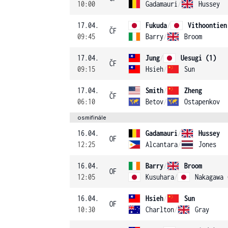
10:00
Gadamauri
/
Hussey
17.04.
Fukuda
/
Vithoontien
ČF
09:45
Barry
/
Broom
17.04.
Jung
/
Uesugi (1)
ČF
09:15
Hsieh
/
Sun
17.04.
Smith
/
Zheng
ČF
06:10
Betov
/
Ostapenkov
osmifinále
16.04.
Gadamauri
/
Hussey
OF
12:25
Alcantara
/
Jones
16.04.
Barry
/
Broom
OF
12:05
Kusuhara
/
Nakagawa 
16.04.
Hsieh
/
Sun
OF
10:30
Charlton
/
Gray