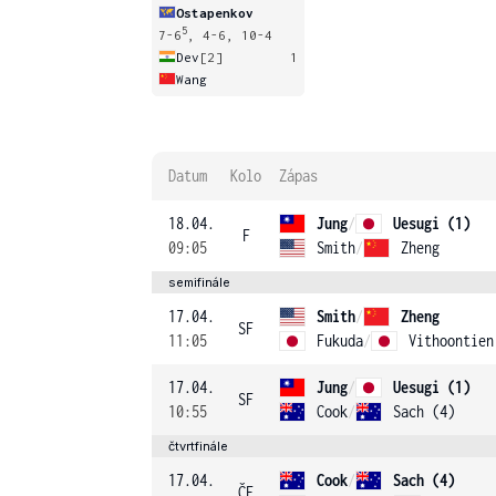
Ostapenkov
5
7-6
, 4-6, 10-4
Dev
[2]
1
Wang
Datum
Kolo
Zápas
18.04.
Jung
/
Uesugi (1)
F
09:05
Smith
/
Zheng
semifinále
17.04.
Smith
/
Zheng
SF
11:05
Fukuda
/
Vithoontien
17.04.
Jung
/
Uesugi (1)
SF
10:55
Cook
/
Sach (4)
čtvrtfinále
17.04.
Cook
/
Sach (4)
ČF