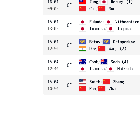
16.04.
Jung
/
Uesugi (1)
OF
09:05
Cui
/
Sun
15.04.
Fukuda
/
Vithoontien
OF
13:05
Imamura
/
Tajima
15.04.
Betov
/
Ostapenkov
OF
12:50
Dev
/
Wang (2)
15.04.
Cook
/
Sach (4)
OF
12:40
Isomura
/
Matsuda
15.04.
Smith
/
Zheng
OF
10:50
Pan
/
Zhao