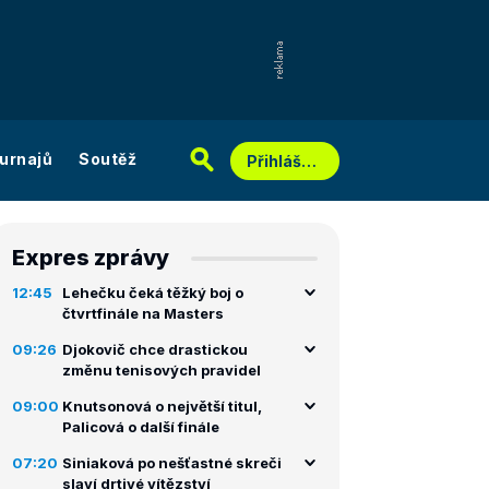
urnajů
Soutěž
Přihlášení
Expres zprávy
12:45
Lehečku čeká těžký boj o
čtvrtfinále na Masters
09:26
Djokovič chce drastickou
změnu tenisových pravidel
09:00
Knutsonová o největší titul,
Palicová o další finále
07:20
Siniaková po nešťastné skreči
slaví drtivé vítězství