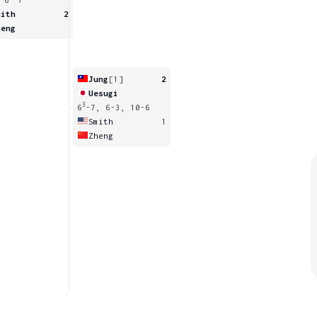
mith
2
heng
Jung
[1]
2
Uesugi
3
6
-7, 6-3, 10-6
Smith
1
Zheng