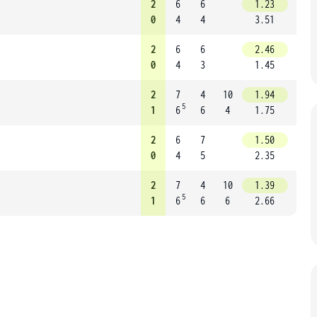
2
6
6
1.23
0
4
4
3.51
2
6
6
2.46
0
4
3
1.45
2
7
4
10
1.94
5
1
6
6
4
1.75
2
6
7
1.50
0
4
5
2.35
2
7
4
10
1.39
5
1
6
6
6
2.66