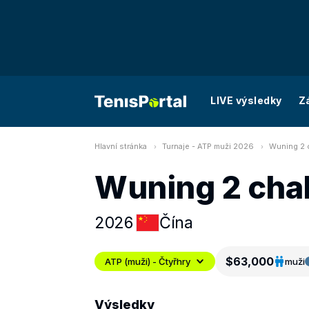
LIVE výsledky
Z
Hlavní stránka
Turnaje - ATP muži 2026
Wuning 2 c
Wuning 2 cha
2026
Čína
$63,000
ATP (muži) - Čtyřhry
muži
Výsledky