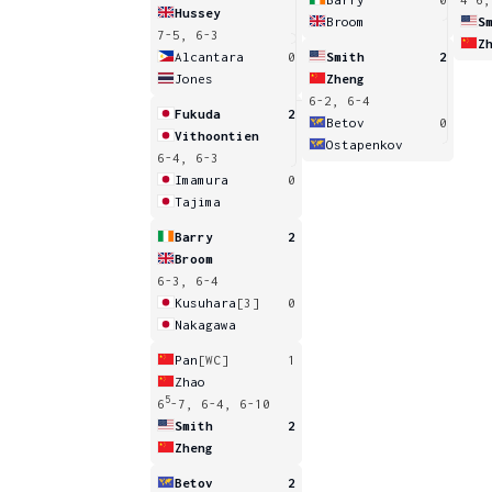
Hussey
Broom
S
7-5, 6-3
Z
Alcantara
0
Smith
2
Jones
Zheng
6-2, 6-4
Fukuda
2
Betov
0
Vithoontien
Ostapenkov
6-4, 6-3
Imamura
0
Tajima
Barry
2
Broom
6-3, 6-4
Kusuhara
[3]
0
Nakagawa
Pan
[WC]
1
Zhao
5
6
-7, 6-4, 6-10
Smith
2
Zheng
Betov
2