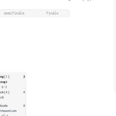
semifinále
finále
ung
[1]
2
esugi
 6-3
ook
[4]
0
ach
ukuda
0
ithoontien
3
 6
-7