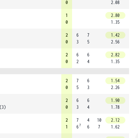
0
2.08
1
2.80
0
1.35
2
6
7
1.42
0
3
5
2.56
2
6
6
2.82
0
2
4
1.35
2
7
6
1.54
0
5
3
2.26
2
6
6
1.90
(3)
0
3
4
1.78
2
7
4
10
2.12
7
1
6
6
7
1.62