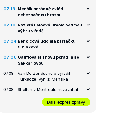
07:16
Menšík parádně zvládl
nebezpečnou hrozbu
07:10
Rozjetá Ealaová urvala sedmou
výhru v řadě
07:04
Bencicová udolala parťačku
Siniakové
07:00
Gauffová si znovu poradila se
Sakkariovou
07.08.
Van De Zandschulp vyřadil
Hurkacze, vyhlíží Menšíka
07.08.
Shelton v Montrealu nezaváhal
Další expres zprávy