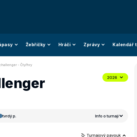
ápasy
Žebříčky
Hráči
Zprávy
Kalendář t
hallenger - Čtyřhry
llenger
2026
tvrdý p.
Info o turnaji
Turnajový pavouk