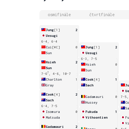
osmifinále
čtvrtfinále
Jung
[1]
2
Uesugi
6-4, 6-4
Cui
[WC]
0
Jung
[1]
2
Sun
Uesugi
6-3, 7-5
Hsieh
2
Hsieh
0
Sun
Sun
7
7-6
, 4-6, 10-7
Charlton
1
Cook
[4]
1
Gray
Sach
J
U
Cook
[4]
2
Gadamauri
0
7-5,
Sach
Hussey
C
6-4, 7-5
S
Isomura
0
Fukuda
1
Matsuda
Vithoontien
F
V
Gadamauri
2
Barry
0
4-6,