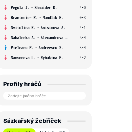
Pegula J.
-
Shnaider D.
4-0
Brantmeier R.
-
Mandlik E.
0-3
Svitolina E.
-
Anisimova A.
4-1
Sabalenka A.
-
Alexandrova E.
5-4
Pieleanu R.
-
Andreescu S.
3-4
Samsonova L.
-
Rybakina E.
4-2
Profily hráčů
Sázkařský žebříček