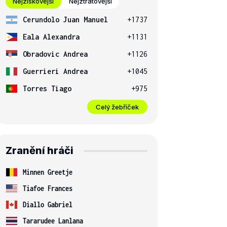
Nejziskovější
Nejztrátovější
Cerundolo Juan Manuel
+1737
Eala Alexandra
+1131
Obradovic Andrea
+1126
Guerrieri Andrea
+1045
Torres Tiago
+975
Celý žebříček
Zranění hráči
Minnen Greetje
Tiafoe Frances
Diallo Gabriel
Tararudee Lanlana