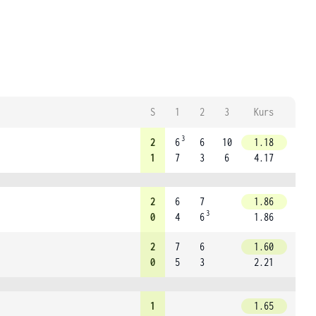
S
1
2
3
Kurs
3
2
6
6
10
1.18
1
7
3
6
4.17
2
6
7
1.86
3
0
4
6
1.86
2
7
6
1.60
0
5
3
2.21
1
1.65