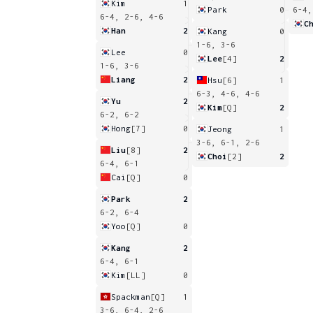
Kim
1
Park
0
6-4,
6-4, 2-6, 4-6
C
Han
2
Kang
0
1-6, 3-6
Lee
0
Lee
[4]
2
1-6, 3-6
Liang
2
Hsu
[6]
1
6-3, 4-6, 4-6
Yu
2
Kim
[Q]
2
6-2, 6-2
Hong
[7]
0
Jeong
1
3-6, 6-1, 2-6
Liu
[8]
2
Choi
[2]
2
6-4, 6-1
Cai
[Q]
0
Park
2
6-2, 6-4
Yoo
[Q]
0
Kang
2
6-4, 6-1
Kim
[LL]
0
Spackman
[Q]
1
3-6, 6-4, 2-6