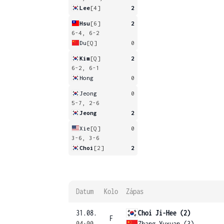
Lee
[4]
2
Hsu
[6]
2
6-4, 6-2
Du
[Q]
0
Kim
[Q]
2
6-2, 6-1
Hong
0
Jeong
0
5-7, 2-6
Jeong
2
Xie
[Q]
0
3-6, 3-6
Choi
[2]
2
Datum
Kolo
Zápas
31.08.
Choi Ji-Hee (2)
F
04:00
Zhang Yuxuan (3)