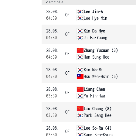
osmifinále
28.08.
Lee Jin-A
OF
04:30
Lee Hye-Min
28.08.
Kim Da Hye
OF
04:30
Ji Ha-Young
28.08.
Zhang Yuxuan (3)
OF
04:30
Han Sung-Hee
28.08.
Kim Na-Ri
OF
04:30
Hsu Wen-Hsin (6)
28.08.
Liang Chen
OF
03:30
Yu Min-Hwa
28.08.
Liu Chang (8)
OF
03:30
Park Sang Hee
28.08.
Lee So-Ra (4)
OF
03:30
Kang Seo-Kyung