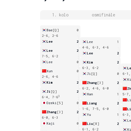
1. kolo
osmifinále
Bae
[Q]
0
2-6, 2-6
Lee
2
Lee
1
4-6, 6-3, 4-6
Lee
2
Lee
2
7-5, 6-2
Lee
0
Kim
2
6-3, 6-2
L
Xun
0
Ji
[Q]
0
6-1,
2-6, 4-6
K
Kim
2
Zhang
[3]
2
6-2, 4-6, 6-0
Z
Ji
[Q]
2
Han
1
5-7,
3
6-4, 7-6
L
Ozeki
[5]
0
Liang
2
1-6, 7-5, 6-0
L
Zhang
[3]
2
Yu
1
6-3,
6-0, 6-3
L
Kaji
0
Liu
[8]
2
6-1, 6-2
K