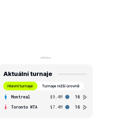
Aktuální turnaje
Hlavní turnaje
Turnaje nižší úrovně
Montreal
$9.4M
16
Toronto WTA
$7.4M
16