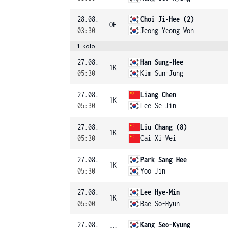
28.08.
Choi Ji-Hee (2)
OF
03:30
Jeong Yeong Won
1. kolo
27.08.
Han Sung-Hee
1K
05:30
Kim Sun-Jung
27.08.
Liang Chen
1K
05:30
Lee Se Jin
27.08.
Liu Chang (8)
1K
05:30
Cai Xi-Wei
27.08.
Park Sang Hee
1K
05:30
Yoo Jin
27.08.
Lee Hye-Min
1K
05:00
Bae So-Hyun
27.08.
Kang Seo-Kyung