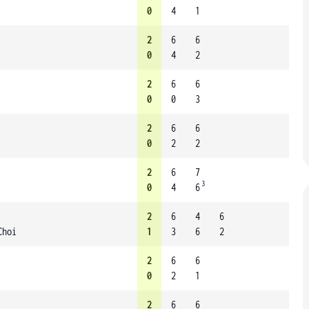
0
4
1
2
6
6
0
4
2
2
6
6
0
0
3
2
6
6
0
2
2
2
6
7
3
0
4
6
2
6
4
6
Choi
1
3
6
2
2
6
6
0
2
1
2
6
6