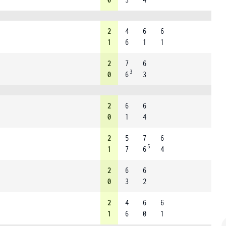
2
4
6
6
1
6
1
1
2
7
6
3
0
6
3
2
6
6
0
1
4
2
5
7
6
5
1
7
6
4
2
6
6
0
3
2
2
4
6
6
1
6
0
1