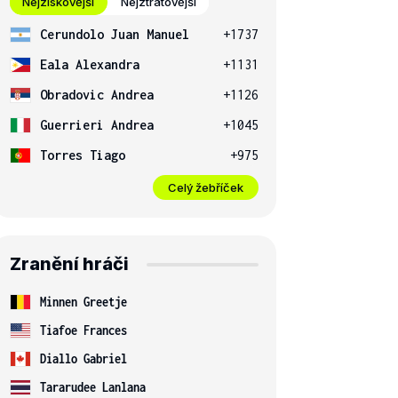
Nejziskovější
Nejztrátovější
Cerundolo Juan Manuel
+1737
Eala Alexandra
+1131
Obradovic Andrea
+1126
Guerrieri Andrea
+1045
Torres Tiago
+975
Celý žebříček
Zranění hráči
Minnen Greetje
Tiafoe Frances
Diallo Gabriel
Tararudee Lanlana