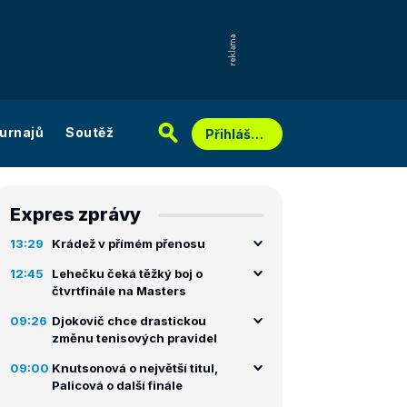
urnajů
Soutěž
Přihlášení
Expres zprávy
13:29
Krádež v přímém přenosu
12:45
Lehečku čeká těžký boj o
čtvrtfinále na Masters
09:26
Djokovič chce drastickou
změnu tenisových pravidel
09:00
Knutsonová o největší titul,
Palicová o další finále