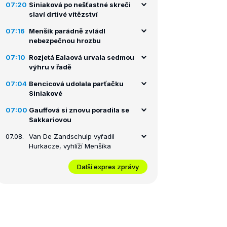
07:20
Siniaková po nešťastné skreči
slaví drtivé vítězství
07:16
Menšík parádně zvládl
nebezpečnou hrozbu
07:10
Rozjetá Ealaová urvala sedmou
výhru v řadě
07:04
Bencicová udolala parťačku
Siniakové
07:00
Gauffová si znovu poradila se
Sakkariovou
07.08.
Van De Zandschulp vyřadil
Hurkacze, vyhlíží Menšíka
Další expres zprávy