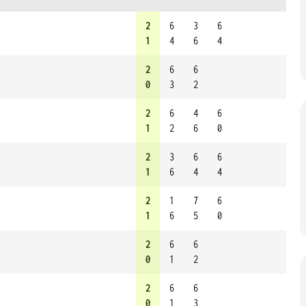
2
6
3
6
1
4
6
4
2
6
6
0
3
2
2
6
4
6
1
2
6
0
2
3
6
6
1
6
4
4
2
1
7
6
1
6
5
0
2
6
6
0
1
2
2
6
6
0
1
3