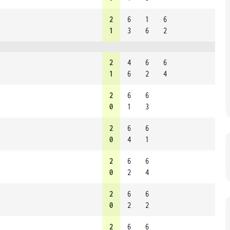
2
6
1
6
1
3
6
2
2
4
6
6
1
6
2
4
2
6
6
0
1
3
2
6
6
0
4
1
2
6
6
0
2
4
2
6
6
0
2
2
2
6
6