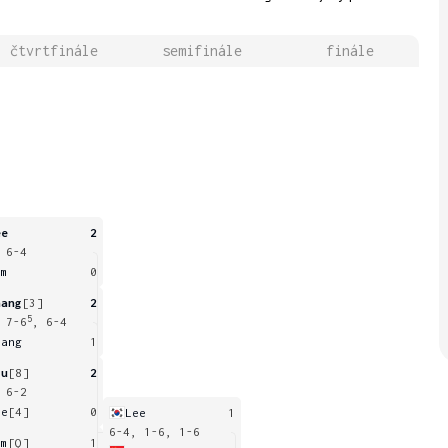
čtvrtfinále
semifinále
finále
ee
2
 6-4
im
0
hang
[3]
2
5
 7-6
, 6-4
iang
1
iu
[8]
2
 6-2
ee
[4]
0
Lee
1
6-4, 1-6, 1-6
im
[Q]
1