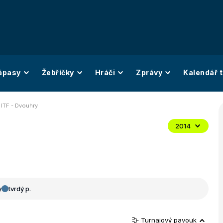
ápasy
Žebříčky
Hráči
Zprávy
Kalendář t
ITF - Dvouhry
2014
y
tvrdý p.
Turnajový pavouk