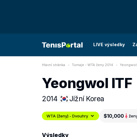
LIVE výsledky
Z
Hlavní stránka
Turnaje - WTA ženy 2014
Yeongwol 
Yeongwol ITF
2014
Jižní Korea
$10,000
WTA (ženy) - Dvouhry
žen
Výsledky