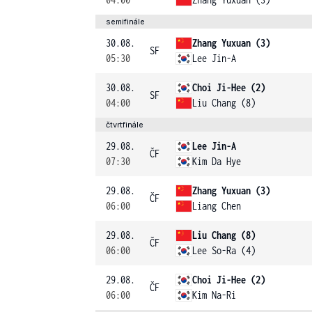
semifinále
30.08.
Zhang Yuxuan (3)
SF
05:30
Lee Jin-A
30.08.
Choi Ji-Hee (2)
SF
04:00
Liu Chang (8)
čtvrtfinále
29.08.
Lee Jin-A
ČF
07:30
Kim Da Hye
29.08.
Zhang Yuxuan (3)
ČF
06:00
Liang Chen
29.08.
Liu Chang (8)
ČF
06:00
Lee So-Ra (4)
29.08.
Choi Ji-Hee (2)
ČF
06:00
Kim Na-Ri