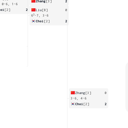
Zhang
[3]
2
 0-6, 1-6
hoi
[2]
2
Liu
[8]
0
3
6
-7, 3-6
Choi
[2]
2
Zhang
[3]
0
3-6, 4-6
Choi
[2]
2