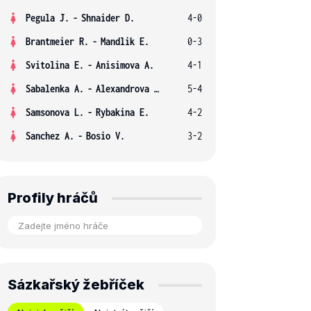
Pegula J.
-
Shnaider D.
4-0
Brantmeier R.
-
Mandlik E.
0-3
Svitolina E.
-
Anisimova A.
4-1
Sabalenka A.
-
Alexandrova E.
5-4
Samsonova L.
-
Rybakina E.
4-2
Sanchez A.
-
Bosio V.
3-2
Profily hráčů
Sázkařský žebříček