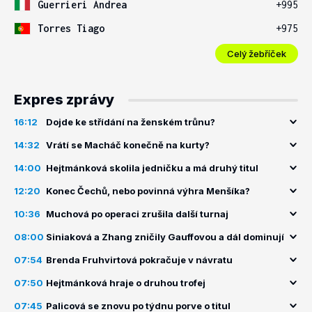
Guerrieri Andrea
+995
Torres Tiago
+975
Celý žebříček
Expres zprávy
16:12
Dojde ke střídání na ženském trůnu?
14:32
Vrátí se Macháč konečně na kurty?
14:00
Hejtmánková skolila jedničku a má druhý titul
12:20
Konec Čechů, nebo povinná výhra Menšíka?
10:36
Muchová po operaci zrušila další turnaj
08:00
Siniaková a Zhang zničily Gauffovou a dál dominují
07:54
Brenda Fruhvirtová pokračuje v návratu
07:50
Hejtmánková hraje o druhou trofej
07:45
Palicová se znovu po týdnu porve o titul