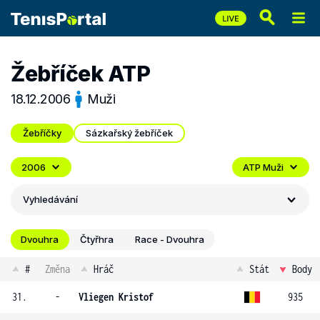
Žebříček ATP
18.12.2006
Muži
Žebříčky
Sázkařský žebříček
2006
ATP Muži
Vyhledávání
Dvouhra
Čtyřhra
Race - Dvouhra
#
Změna
Hráč
Stát
Body
31.
-
Vliegen Kristof
935