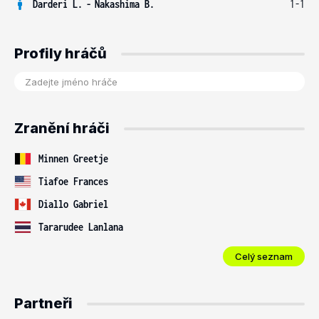
Darderi L.
-
Nakashima B.
1-1
Profily hráčů
Zranění hráči
Minnen Greetje
Tiafoe Frances
Diallo Gabriel
Tararudee Lanlana
Celý seznam
Partneři