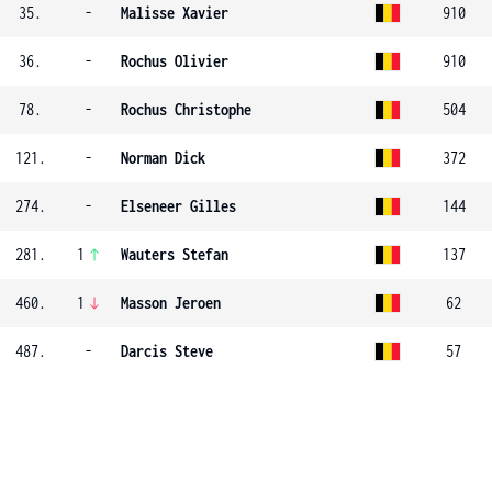
35.
-
Malisse Xavier
910
36.
-
Rochus Olivier
910
78.
-
Rochus Christophe
504
121.
-
Norman Dick
372
274.
-
Elseneer Gilles
144
281.
1
Wauters Stefan
137
460.
1
Masson Jeroen
62
487.
-
Darcis Steve
57