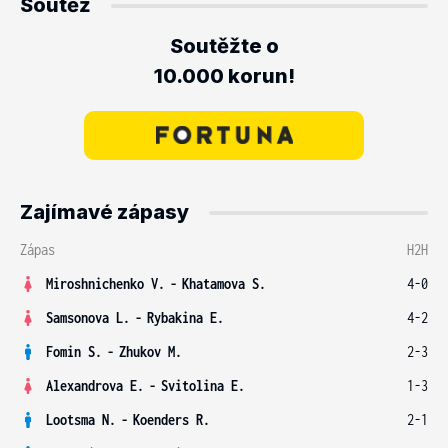
Soutěž
Soutěžte o
10.000 korun!
Zajímavé zápasy
Zápas
H2H
Miroshnichenko V.
-
Khatamova S.
4-0
Samsonova L.
-
Rybakina E.
4-2
Fomin S.
-
Zhukov M.
2-3
Alexandrova E.
-
Svitolina E.
1-3
Lootsma N.
-
Koenders R.
2-1