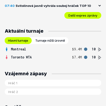
07:40
Svitolinová jasně vyhrála souboj hráček TOP 10
Další expres zprávy
Aktuální turnaje
Hlavní turnaje
Turnaje nižší úrovně
Montreal
$9.4M
10
Toronto WTA
$7.4M
10
Vzájemné zápasy