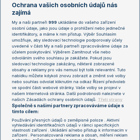
Marie Bouzková
Ochrana vašich osobních údajů nás
Žebříčky
Kalendář turnajů
zajímá
My a naši partneři
999
ukládáme do vašeho zařízení
Žebříček ATP (muži)
Australian Open
osobní údaje, jako jsou údaje o prohlížení nebo jedinečné
Žebříček WTA (ženy)
French Open
identifikátory, a máme k nim přístup. Výběr Souhlasím
umožňuje, aby sledovací technologie podporovaly účely
Sázkařský žebříček
Wimbledon
uvedené v části My a naši partneři zpracováváme údaje za
US Open
účelem poskytování. Výběrem Zamítnout vše nebo
odvoláním svého souhlasu je zakážete. Pokud jsou
Turnaj mistrů
sledovací technologie zakázány, některé zobrazené
Turnaj mistryň
obsahy a reklamy pro vás nemusí být tolik relevantní. Tuto
Aktualní trendy
nabídku můžete kdykoli znovu zobrazit a změnit své volby
nebo souhlas odvolat kliknutím na odkaz Řízení předvoleb
ve spodní části webové stránky. Vaše volby se projeví v
Fotbalové přestupy
našem Internetová stránka. Další podrobnosti naleznete v
Livesport Daily
našich Zásadách ochrany osobních údajů.
Třetí strany
Společně s našimi partnery zpracováváme údaje s
LS Prague Open
tímto cílem:
Používání přesných údajů o zeměpisné poloze . Aktivní
vyhledávání identifikačních údajů v rámci specifických
vlastností zařízení . Ukládání a/nebo přístup k informacím v
Podmínky užití
Nastavení soukromí
zařízení . Personalizovaná reklama a obsah, měření reklam
GDPR a žurnalistika
Reklama