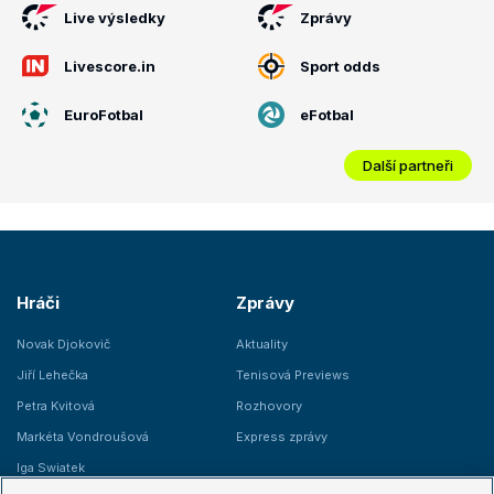
Live výsledky
Zprávy
Livescore.in
Sport odds
EuroFotbal
eFotbal
Další partneři
Hráči
Zprávy
Novak Djokovič
Aktuality
Jiří Lehečka
Tenisová Previews
Petra Kvitová
Rozhovory
Markéta Vondroušová
Express zprávy
Iga Swiatek