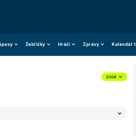
ápasy
Žebříčky
Hráči
Zprávy
Kalendář t
2008