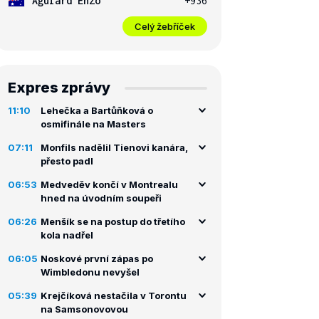
Aguiard Enzo
+936
Celý žebříček
Expres zprávy
11:10
Lehečka a Bartůňková o
osmifinále na Masters
07:11
Monfils nadělil Tienovi kanára,
přesto padl
06:53
Medveděv končí v Montrealu
hned na úvodním soupeři
06:26
Menšík se na postup do třetího
kola nadřel
06:05
Noskové první zápas po
Wimbledonu nevyšel
05:39
Krejčíková nestačila v Torontu
na Samsonovovou