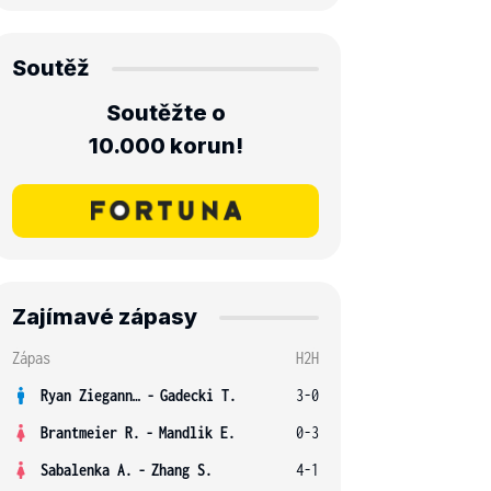
Soutěž
Soutěžte o
10.000 korun!
Zajímavé zápasy
Zápas
H2H
Ryan Ziegann S.
-
Gadecki T.
3-0
Brantmeier R.
-
Mandlik E.
0-3
Sabalenka A.
-
Zhang S.
4-1