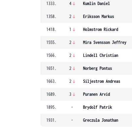
1333.
4
Kumlin Daniel
1358.
2
Eriksson Markus
1418.
1
Holmstrom Rickard
1555.
2
Mira Svensson Jeffrey
1566.
2
Lindell Christian
1651.
2
Norberg Pontus
1663.
2
Siljestrom Andreas
1689.
3
Puranen Arvid
1895.
-
Brydolf Patrik
1931.
-
Greczula Jonathan