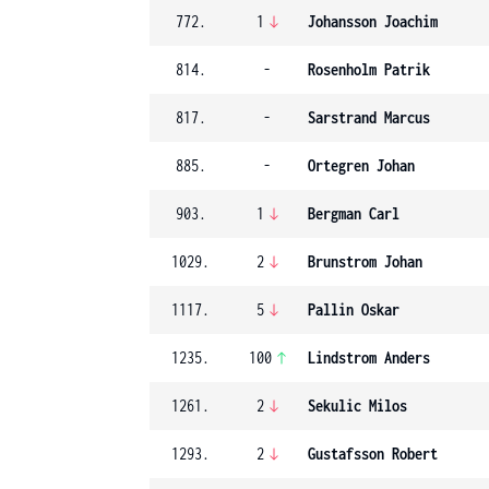
772.
1
Johansson Joachim
814.
-
Rosenholm Patrik
817.
-
Sarstrand Marcus
885.
-
Ortegren Johan
903.
1
Bergman Carl
1029.
2
Brunstrom Johan
1117.
5
Pallin Oskar
1235.
100
Lindstrom Anders
1261.
2
Sekulic Milos
1293.
2
Gustafsson Robert