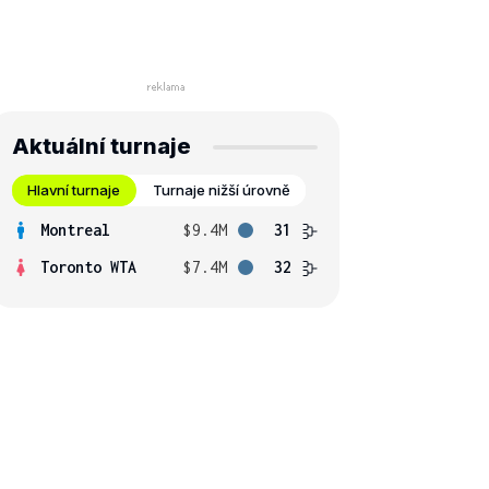
Aktuální turnaje
Hlavní turnaje
Turnaje nižší úrovně
Montreal
$9.4M
31
Toronto WTA
$7.4M
32