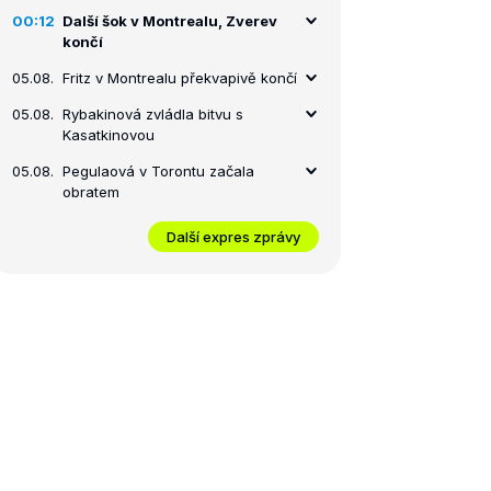
00:12
Další šok v Montrealu, Zverev
končí
05.08.
Fritz v Montrealu překvapivě končí
05.08.
Rybakinová zvládla bitvu s
Kasatkinovou
05.08.
Pegulaová v Torontu začala
obratem
Další expres zprávy