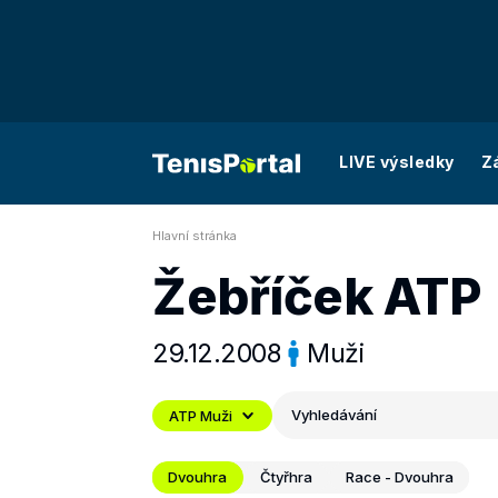
LIVE výsledky
Z
Hlavní stránka
Žebříček ATP
29.12.2008
Muži
Vyhledávání
ATP Muži
Dvouhra
Čtyřhra
Race - Dvouhra