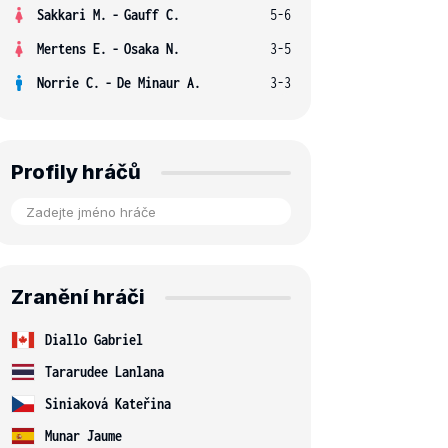
Sakkari M.
-
Gauff C.
5-6
Mertens E.
-
Osaka N.
3-5
Norrie C.
-
De Minaur A.
3-3
Profily hráčů
Zranění hráči
Diallo Gabriel
Tararudee Lanlana
Siniaková Kateřina
Munar Jaume