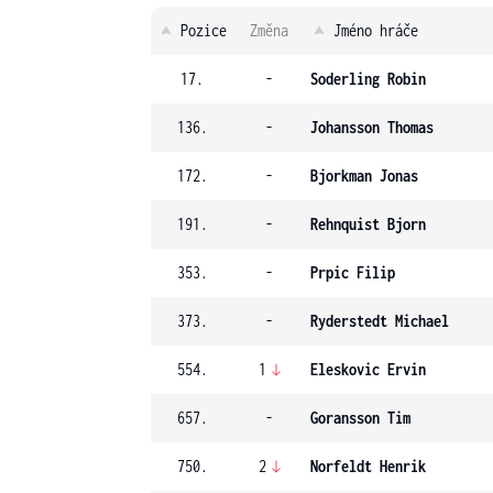
Pozice
Změna
Jméno hráče
17.
-
Soderling Robin
136.
-
Johansson Thomas
172.
-
Bjorkman Jonas
191.
-
Rehnquist Bjorn
353.
-
Prpic Filip
373.
-
Ryderstedt Michael
554.
1
Eleskovic Ervin
657.
-
Goransson Tim
750.
2
Norfeldt Henrik