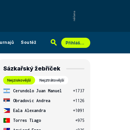
urnajů
Soutěž
Přihlášení
Sázkařský žebříček
Nejziskovější
Nejztrátovější
Cerundolo Juan Manuel
+1737
Obradovic Andrea
+1126
Eala Alexandra
+1091
Torres Tiago
+975