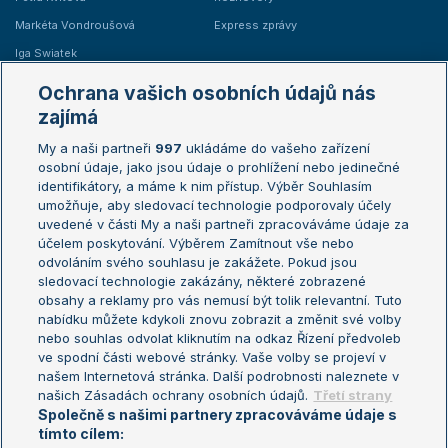
Markéta Vondroušová
Express zprávy
Iga Swiatek
Marie Bouzková
Ochrana vašich osobních údajů nás
Žebříčky
Kalendář turnajů
zajímá
My a naši partneři
997
ukládáme do vašeho zařízení
Žebříček ATP (muži)
Australian Open
osobní údaje, jako jsou údaje o prohlížení nebo jedinečné
Žebříček WTA (ženy)
French Open
identifikátory, a máme k nim přístup. Výběr Souhlasím
umožňuje, aby sledovací technologie podporovaly účely
Sázkařský žebříček
Wimbledon
uvedené v části My a naši partneři zpracováváme údaje za
US Open
účelem poskytování. Výběrem Zamítnout vše nebo
odvoláním svého souhlasu je zakážete. Pokud jsou
Turnaj mistrů
sledovací technologie zakázány, některé zobrazené
Turnaj mistryň
obsahy a reklamy pro vás nemusí být tolik relevantní. Tuto
Aktualní trendy
nabídku můžete kdykoli znovu zobrazit a změnit své volby
nebo souhlas odvolat kliknutím na odkaz Řízení předvoleb
ve spodní části webové stránky. Vaše volby se projeví v
Fotbalové přestupy
našem Internetová stránka. Další podrobnosti naleznete v
Livesport Daily
našich Zásadách ochrany osobních údajů.
Třetí strany
Společně s našimi partnery zpracováváme údaje s
LS Prague Open
tímto cílem: