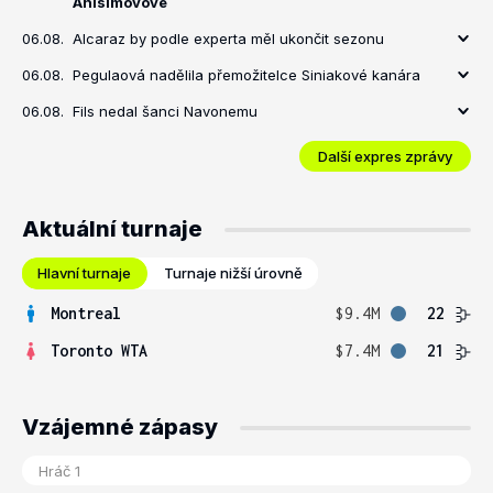
Anisimovové
06.08.
Alcaraz by podle experta měl ukončit sezonu
06.08.
Pegulaová nadělila přemožitelce Siniakové kanára
06.08.
Fils nedal šanci Navonemu
Další expres zprávy
Aktuální turnaje
Hlavní turnaje
Turnaje nižší úrovně
Montreal
$9.4M
22
Toronto WTA
$7.4M
21
Vzájemné zápasy