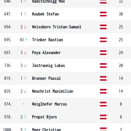
640.
1
Raditschnigg Max
32
647.
1
Koubek Stefan
30
694.
2
Weissborn Tristan-Samuel
25
695.
43
Trinker Bastian
25
697.
3
Peya Alexander
24
736.
3
Jastraunig Lukas
20
819.
1
Brunner Pascal
14
829.
2
Neuchrist Maximilian
14
974.
-
Weiglhofer Marcus
8
978.
2
Propst Bjorn
8
1000.
5
Magg Christian
7