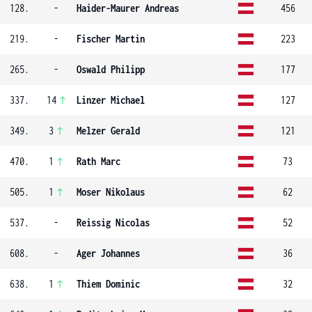
128.
-
Haider-Maurer Andreas
456
219.
-
Fischer Martin
223
265.
-
Oswald Philipp
177
337.
14
Linzer Michael
127
349.
3
Melzer Gerald
121
470.
1
Rath Marc
73
505.
1
Moser Nikolaus
62
537.
-
Reissig Nicolas
52
608.
-
Ager Johannes
36
638.
1
Thiem Dominic
32