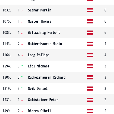
1032.
1
Slanar Martin
6
1075.
1
Muster Thomas
6
1083.
1
Wiltschnig Herbert
6
1143.
2
Haider-Maurer Mario
4
1164.
4
Lang Philipp
4
1294.
3
Eibl Michael
3
1306.
3
Ruckelshausen Richard
3
1319.
3
Geib Daniel
3
1431.
1
Goldsteiner Peter
2
1499.
2
Diarra Gibril
2