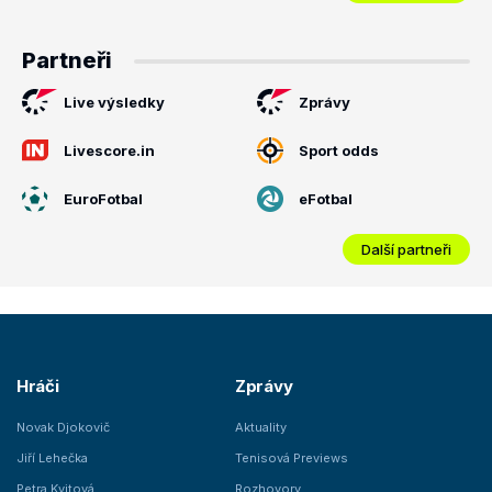
Partneři
Live výsledky
Zprávy
Livescore.in
Sport odds
EuroFotbal
eFotbal
Další partneři
Hráči
Zprávy
Novak Djokovič
Aktuality
Jiří Lehečka
Tenisová Previews
Petra Kvitová
Rozhovory