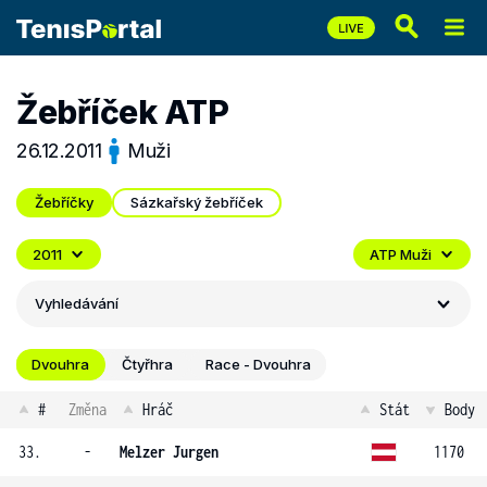
Žebříček ATP
26.12.2011
Muži
Žebříčky
Sázkařský žebříček
2011
ATP Muži
Vyhledávání
Dvouhra
Čtyřhra
Race - Dvouhra
#
Změna
Hráč
Stát
Body
33.
-
Melzer Jurgen
1170