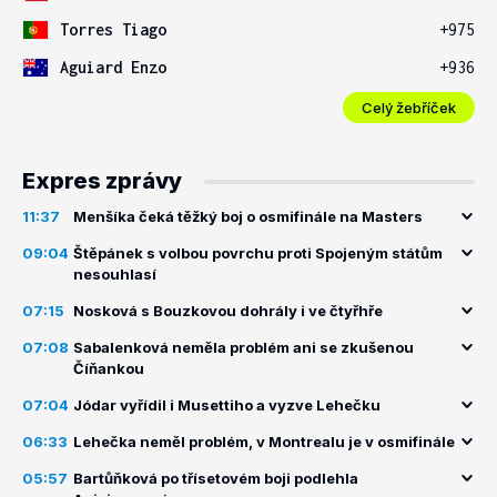
Torres Tiago
+975
Aguiard Enzo
+936
Celý žebříček
Expres zprávy
11:37
Menšíka čeká těžký boj o osmifinále na Masters
09:04
Štěpánek s volbou povrchu proti Spojeným státům
nesouhlasí
07:15
Nosková s Bouzkovou dohrály i ve čtyřhře
07:08
Sabalenková neměla problém ani se zkušenou
Číňankou
07:04
Jódar vyřídil i Musettiho a vyzve Lehečku
06:33
Lehečka neměl problém, v Montrealu je v osmifinále
05:57
Bartůňková po třísetovém boji podlehla