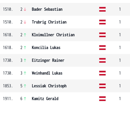
1510.
2
Bader Sebastian
1
1510.
2
Trubrig Christian
1
1618.
2
Kloimullner Christian
1
1618.
2
Koncilia Lukas
1
1730.
3
Eitzinger Rainer
1
1730.
3
Weinhandl Lukas
1
1853.
5
Lessiak Christoph
1
1911.
6
Kamitz Gerald
1