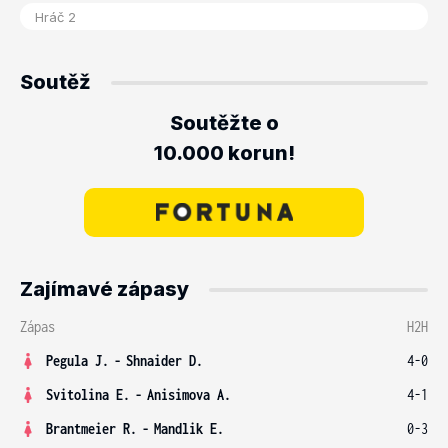
Soutěž
Soutěžte o
10.000 korun!
Zajímavé zápasy
Zápas
H2H
Pegula J.
-
Shnaider D.
4-0
Svitolina E.
-
Anisimova A.
4-1
Brantmeier R.
-
Mandlik E.
0-3