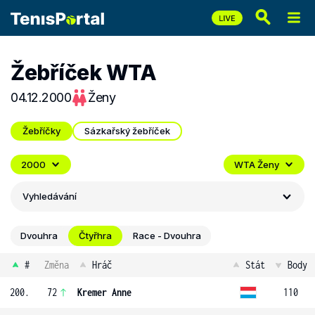
Žebříček WTA
04.12.2000
Ženy
Žebříčky
Sázkařský žebříček
2000
WTA Ženy
Vyhledávání
Dvouhra
Čtyřhra
Race - Dvouhra
#
Změna
Hráč
Stát
Body
200.
72
Kremer Anne
110