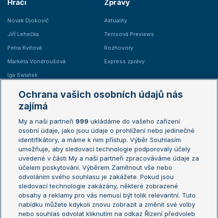
Hráči
Zprávy
Novak Djokovič
Aktuality
Jiří Lehečka
Tenisová Previews
Petra Kvitová
Rozhovory
Markéta Vondroušová
Express zprávy
Iga Swiatek
Marie Bouzková
Ochrana vašich osobních údajů nás
Žebříčky
Kalendář turnajů
zajímá
My a naši partneři
999
ukládáme do vašeho zařízení
Žebříček ATP (muži)
Australian Open
osobní údaje, jako jsou údaje o prohlížení nebo jedinečné
Žebříček WTA (ženy)
French Open
identifikátory, a máme k nim přístup. Výběr Souhlasím
umožňuje, aby sledovací technologie podporovaly účely
Sázkařský žebříček
Wimbledon
uvedené v části My a naši partneři zpracováváme údaje za
US Open
účelem poskytování. Výběrem Zamítnout vše nebo
odvoláním svého souhlasu je zakážete. Pokud jsou
Turnaj mistrů
sledovací technologie zakázány, některé zobrazené
Turnaj mistryň
obsahy a reklamy pro vás nemusí být tolik relevantní. Tuto
Aktualní trendy
nabídku můžete kdykoli znovu zobrazit a změnit své volby
nebo souhlas odvolat kliknutím na odkaz Řízení předvoleb