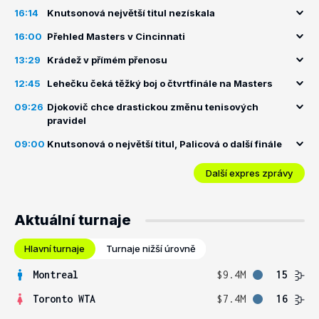
16:14
Knutsonová největší titul nezískala
16:00
Přehled Masters v Cincinnati
13:29
Krádež v přímém přenosu
12:45
Lehečku čeká těžký boj o čtvrtfinále na Masters
09:26
Djokovič chce drastickou změnu tenisových
pravidel
09:00
Knutsonová o největší titul, Palicová o další finále
Další expres zprávy
Aktuální turnaje
Hlavní turnaje
Turnaje nižší úrovně
Montreal
$9.4M
15
Toronto WTA
$7.4M
16