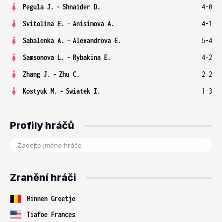
Pegula J.
-
Shnaider D.
4-0
Svitolina E.
-
Anisimova A.
4-1
Sabalenka A.
-
Alexandrova E.
5-4
Samsonova L.
-
Rybakina E.
4-2
Zhang J.
-
Zhu C.
2-2
Kostyuk M.
-
Swiatek I.
1-3
Profily hráčů
Zranění hráči
Minnen Greetje
Tiafoe Frances