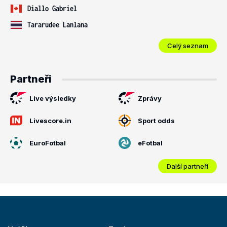
Diallo Gabriel
Tararudee Lanlana
Celý seznam
Partneři
Live výsledky
Zprávy
Livescore.in
Sport odds
EuroFotbal
eFotbal
Další partneři