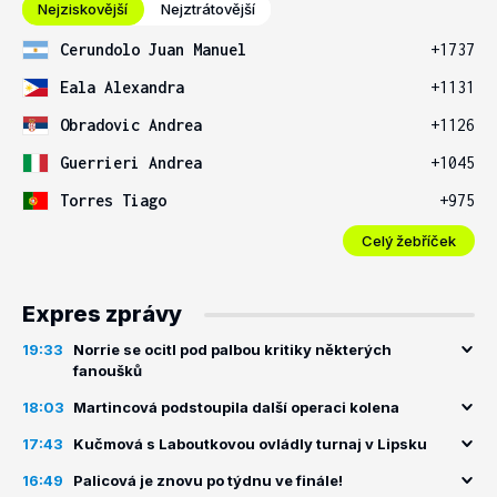
Nejziskovější
Nejztrátovější
Cerundolo Juan Manuel
+1737
Eala Alexandra
+1131
Obradovic Andrea
+1126
Guerrieri Andrea
+1045
Torres Tiago
+975
Celý žebříček
Expres zprávy
19:33
Norrie se ocitl pod palbou kritiky některých
fanoušků
18:03
Martincová podstoupila další operaci kolena
17:43
Kučmová s Laboutkovou ovládly turnaj v Lipsku
16:49
Palicová je znovu po týdnu ve finále!