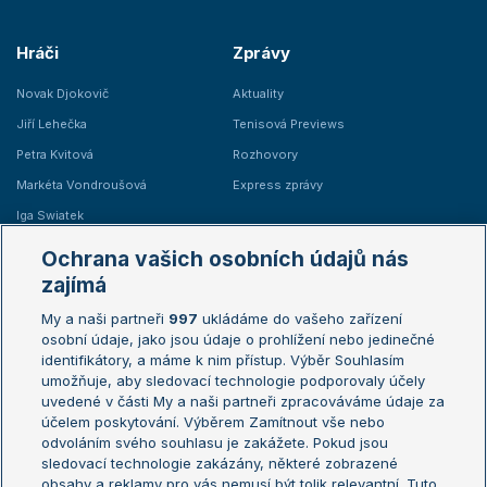
Hráči
Zprávy
Novak Djokovič
Aktuality
Jiří Lehečka
Tenisová Previews
Petra Kvitová
Rozhovory
Markéta Vondroušová
Express zprávy
Iga Swiatek
Marie Bouzková
Ochrana vašich osobních údajů nás
Žebříčky
Kalendář turnajů
zajímá
My a naši partneři
997
ukládáme do vašeho zařízení
Žebříček ATP (muži)
Australian Open
osobní údaje, jako jsou údaje o prohlížení nebo jedinečné
Žebříček WTA (ženy)
French Open
identifikátory, a máme k nim přístup. Výběr Souhlasím
umožňuje, aby sledovací technologie podporovaly účely
Sázkařský žebříček
Wimbledon
uvedené v části My a naši partneři zpracováváme údaje za
US Open
účelem poskytování. Výběrem Zamítnout vše nebo
odvoláním svého souhlasu je zakážete. Pokud jsou
Turnaj mistrů
sledovací technologie zakázány, některé zobrazené
Turnaj mistryň
obsahy a reklamy pro vás nemusí být tolik relevantní. Tuto