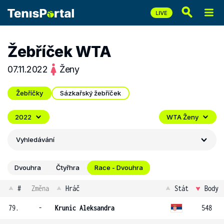
Žebříček WTA
07.11.2022
Ženy
Žebříčky
Sázkařský žebříček
2022
WTA Ženy
Vyhledávání
Dvouhra
Čtyřhra
Race - Dvouhra
#
Změna
Hráč
Stát
Body
79.
-
Krunic Aleksandra
548