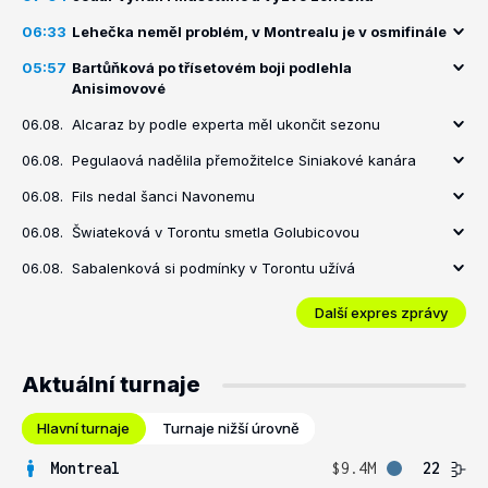
06:33
Lehečka neměl problém, v Montrealu je v osmifinále
05:57
Bartůňková po třísetovém boji podlehla
Anisimovové
06.08.
Alcaraz by podle experta měl ukončit sezonu
06.08.
Pegulaová nadělila přemožitelce Siniakové kanára
06.08.
Fils nedal šanci Navonemu
06.08.
Šwiateková v Torontu smetla Golubicovou
06.08.
Sabalenková si podmínky v Torontu užívá
Další expres zprávy
Aktuální turnaje
Hlavní turnaje
Turnaje nižší úrovně
Montreal
$9.4M
22