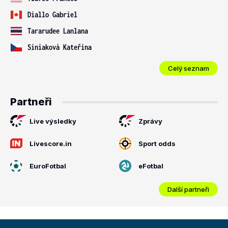
Diallo Gabriel
Tararudee Lanlana
Siniaková Kateřina
Celý seznam
Partneři
Live výsledky
Zprávy
Livescore.in
Sport odds
EuroFotbal
eFotbal
Další partneři