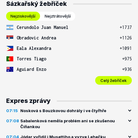
Sázkařský žebříček
Nejziskovější
Nejztrátovější
Cerundolo Juan Manuel
+1737
Obradovic Andrea
+1126
Eala Alexandra
+1091
Torres Tiago
+975
Aguiard Enzo
+936
Celý žebříček
Expres zprávy
07:15
Nosková s Bouzkovou dohrály i ve čtyřhře
07:08
Sabalenková neměla problém ani se zkušenou
Číňankou
07:04
Jódar vyřídil i Musettiho a vyzve Lehečku