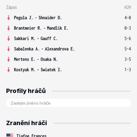
Zápas
H2H
Pegula J.
-
Shnaider D.
4-0
Brantmeier R.
-
Mandlik E.
0-3
Sakkari M.
-
Gauff C.
5-6
Sabalenka A.
-
Alexandrova E.
5-4
Mertens E.
-
Osaka N.
3-5
Kostyuk M.
-
Swiatek I.
1-3
Profily hráčů
Zranění hráči
Tiafoe Frances