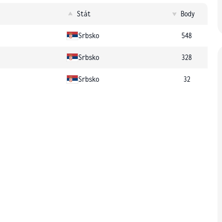
Stát
Body
Srbsko
548
Srbsko
328
Srbsko
32