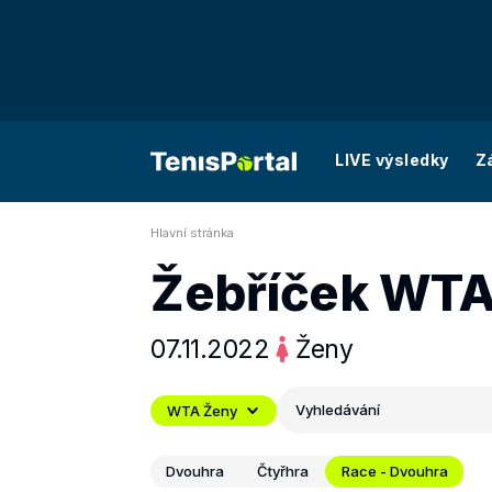
LIVE výsledky
Z
Hlavní stránka
Žebříček WT
07.11.2022
Ženy
Vyhledávání
WTA Ženy
Dvouhra
Čtyřhra
Race - Dvouhra