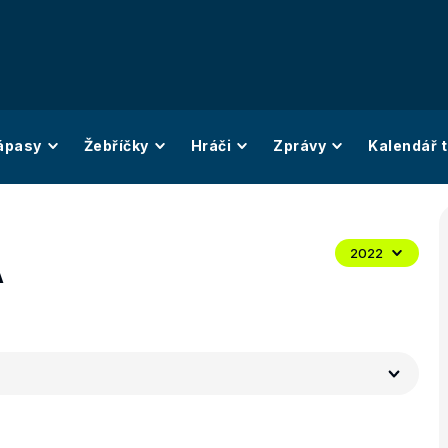
ápasy
Žebříčky
Hráči
Zprávy
Kalendář t
A
2022