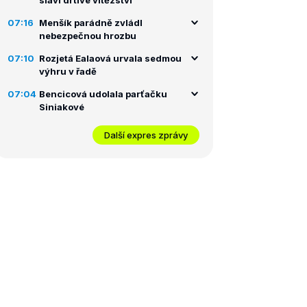
slaví drtivé vítězství
07:16
Menšík parádně zvládl
nebezpečnou hrozbu
07:10
Rozjetá Ealaová urvala sedmou
výhru v řadě
07:04
Bencicová udolala parťačku
Siniakové
Další expres zprávy