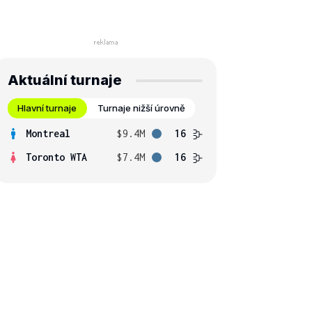
Aktuální turnaje
Hlavní turnaje
Turnaje nižší úrovně
Montreal
$9.4M
16
Toronto WTA
$7.4M
16