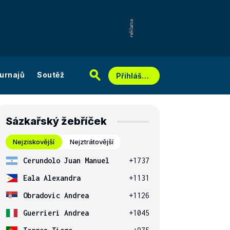
urnajů
Soutěž
Přihlášení
Sázkařský žebříček
Nejziskovější
Nejztrátovější
Cerundolo Juan Manuel
+1737
Eala Alexandra
+1131
Obradovic Andrea
+1126
Guerrieri Andrea
+1045