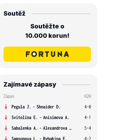
Soutěž
Soutěžte o
10.000 korun!
Zajímavé zápasy
Zápas
H2H
Pegula J.
-
Shnaider D.
4-0
Svitolina E.
-
Anisimova A.
4-1
Sabalenka A.
-
Alexandrova E.
5-4
Samsonova L.
-
Rybakina E.
4-2