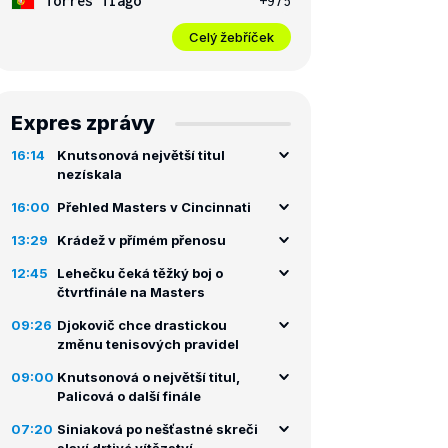
Torres Tiago
+975
Celý žebříček
Expres zprávy
16:14
Knutsonová největší titul
nezískala
16:00
Přehled Masters v Cincinnati
13:29
Krádež v přímém přenosu
12:45
Lehečku čeká těžký boj o
čtvrtfinále na Masters
09:26
Djokovič chce drastickou
změnu tenisových pravidel
09:00
Knutsonová o největší titul,
Palicová o další finále
07:20
Siniaková po nešťastné skreči