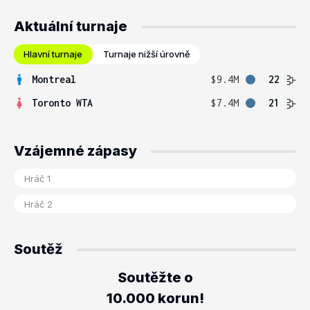
Aktuální turnaje
Hlavní turnaje
Turnaje nižší úrovně
Montreal
$9.4M
22
Toronto WTA
$7.4M
21
Vzájemné zápasy
Soutěž
Soutěžte o
10.000 korun!