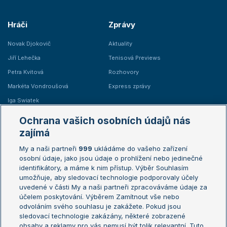
Hráči
Zprávy
Novak Djokovič
Aktuality
Jiří Lehečka
Tenisová Previews
Petra Kvitová
Rozhovory
Markéta Vondroušová
Express zprávy
Iga Swiatek
Marie Bouzková
Ochrana vašich osobních údajů nás
Žebříčky
Kalendář turnajů
zajímá
My a naši partneři
999
ukládáme do vašeho zařízení
Žebříček ATP (muži)
Australian Open
osobní údaje, jako jsou údaje o prohlížení nebo jedinečné
Žebříček WTA (ženy)
French Open
identifikátory, a máme k nim přístup. Výběr Souhlasím
umožňuje, aby sledovací technologie podporovaly účely
Sázkařský žebříček
Wimbledon
uvedené v části My a naši partneři zpracováváme údaje za
US Open
účelem poskytování. Výběrem Zamítnout vše nebo
odvoláním svého souhlasu je zakážete. Pokud jsou
Turnaj mistrů
sledovací technologie zakázány, některé zobrazené
Turnaj mistryň
obsahy a reklamy pro vás nemusí být tolik relevantní. Tuto