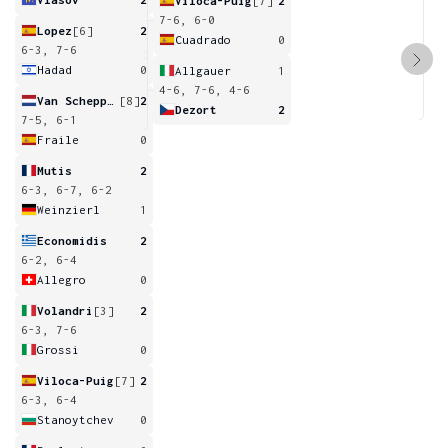
Viloca-Puig
[7]
2
7-6, 6-0
Lopez
[6]
2
Cuadrado
0
6-3, 7-6
Hadad
0
Allgauer
1
4-6, 7-6, 4-6
Van Scheppingen
[8]
2
Dezort
2
7-5, 6-1
Fraile
0
Mutis
2
6-3, 6-7, 6-2
Weinzierl
1
Economidis
2
6-2, 6-4
Allegro
0
Volandri
[3]
2
6-3, 7-6
Grossi
0
Viloca-Puig
[7]
2
6-3, 6-4
Stanoytchev
0