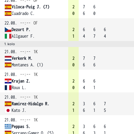
22.08.
--:--
OF
Viloca-Puig J. (7)
2
7
6
Cuadrado C.
0
6
0
22.08.
--:--
OF
Dezort P.
2
6
6
6
Allgauer F.
1
4
7
4
1. kolo
21.08.
--:--
1K
Verkerk M.
2
7
7
Montanes A. (1)
0
6
6
21.08.
--:--
1K
Krajan Z.
2
6
6
Roux L.
0
4
1
21.08.
--:--
1K
Ramirez-Hidalgo R.
2
3
6
7
Kato J.
1
6
1
5
21.08.
--:--
1K
Peppas S.
2
3
6
6
Serrano-Gamez O. (5)
1
6
3
1