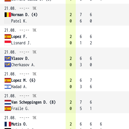
21.08.
--:--
1K
Norman D. (4)
2
7
6
Patel K.
0
6
0
21.08.
--:--
1K
Lopez F.
2
6
6
Lisnard J.
0
1
2
21.08.
--:--
1K
Vlasov D.
2
6
6
Cherkasov A.
0
3
0
21.08.
--:--
1K
Lopez M. (6)
2
6
7
Hadad A.
0
3
6
21.08.
--:--
1K
Van Scheppingen D. (8)
2
7
6
Fraile G.
0
5
1
21.08.
--:--
1K
Mutis O.
2
6
6
6