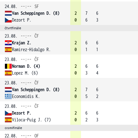
24.08.
--:--
SF
Van Scheppingen D. (8)
2
7
6
Dezort P.
0
6
3
čtvrtfinále
23.08.
--:--
ČF
Krajan Z.
2
6
6
Ramirez-Hidalgo R.
0
1
1
23.08.
--:--
ČF
Norman D. (4)
2
6
6
Lopez M. (6)
0
3
4
23.08.
--:--
ČF
Van Scheppingen D. (8)
2
7
6
Economidis K.
0
5
2
23.08.
--:--
ČF
Dezort P.
2
6
6
Viloca-Puig J. (7)
0
2
3
osmifinále
22.08.
--:--
OF