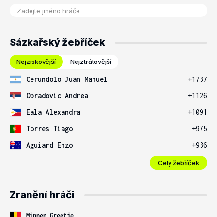
Sázkařský žebříček
Nejziskovější
Nejztrátovější
Cerundolo Juan Manuel
+1737
Obradovic Andrea
+1126
Eala Alexandra
+1091
Torres Tiago
+975
Aguiard Enzo
+936
Celý žebříček
Zranění hráči
Minnen Greetje