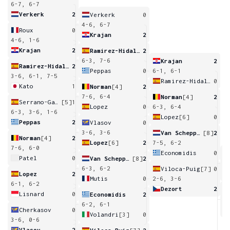
6-7, 6-7
Verkerk
2
Verkerk
0
4-6, 6-7
Roux
0
Krajan
2
4-6, 1-6
Krajan
2
Ramirez-Hidalgo
2
6-3, 7-6
Krajan
2
Ramirez-Hidalgo
2
Peppas
0
6-1, 6-1
3-6, 6-1, 7-5
Ramirez-Hidalgo
0
Kato
1
Norman
[4]
2
7-6, 6-4
Norman
[4]
2
Serrano-Gamez
[5]
1
Lopez
0
6-3, 6-4
6-3, 3-6, 1-6
Lopez
[6]
0
Peppas
2
Vlasov
0
3-6, 3-6
Van Scheppingen
[8]
2
Norman
[4]
2
Lopez
[6]
2
7-5, 6-2
7-6, 6-0
Economidis
0
Patel
0
Van Scheppingen
[8]
2
6
6-3, 6-2
Viloca-Puig
[7]
0
Lopez
2
Mutis
0
2-6, 3-6
6-1, 6-2
Dezort
2
Lisnard
0
Economidis
2
7
6-2, 6-1
Cherkasov
0
Volandri
[3]
0
3-6, 0-6
Vlasov
2