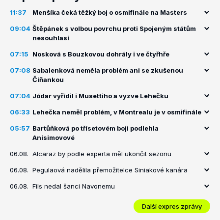
11:37
Menšíka čeká těžký boj o osmifinále na Masters
09:04
Štěpánek s volbou povrchu proti Spojeným státům
nesouhlasí
07:15
Nosková s Bouzkovou dohrály i ve čtyřhře
07:08
Sabalenková neměla problém ani se zkušenou
Číňankou
07:04
Jódar vyřídil i Musettiho a vyzve Lehečku
06:33
Lehečka neměl problém, v Montrealu je v osmifinále
05:57
Bartůňková po třísetovém boji podlehla
Anisimovové
06.08.
Alcaraz by podle experta měl ukončit sezonu
06.08.
Pegulaová nadělila přemožitelce Siniakové kanára
06.08.
Fils nedal šanci Navonemu
Další expres zprávy