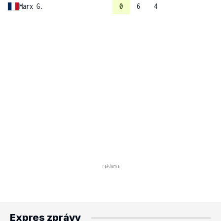
Marx G.
0
6
4
Expres zprávy