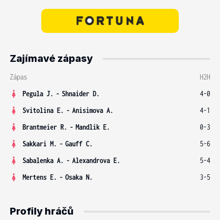
Zajímavé zápasy
Zápas
H2H
Pegula J.
-
Shnaider D.
4-0
Svitolina E.
-
Anisimova A.
4-1
Brantmeier R.
-
Mandlik E.
0-3
Sakkari M.
-
Gauff C.
5-6
Sabalenka A.
-
Alexandrova E.
5-4
Mertens E.
-
Osaka N.
3-5
Profily hráčů