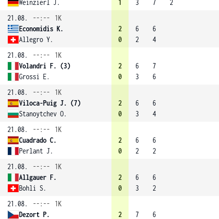
Weinzierl J.
1
3
7
2
21.08.
--:--
1K
Economidis K.
2
6
6
Allegro Y.
0
2
4
21.08.
--:--
1K
Volandri F. (3)
2
6
7
Grossi E.
0
3
6
21.08.
--:--
1K
Viloca-Puig J. (7)
2
6
6
Stanoytchev O.
0
3
4
21.08.
--:--
1K
Cuadrado C.
2
6
6
Perlant J.
0
2
2
21.08.
--:--
1K
Allgauer F.
2
6
6
Bohli S.
0
3
2
21.08.
--:--
1K
Dezort P.
2
7
6