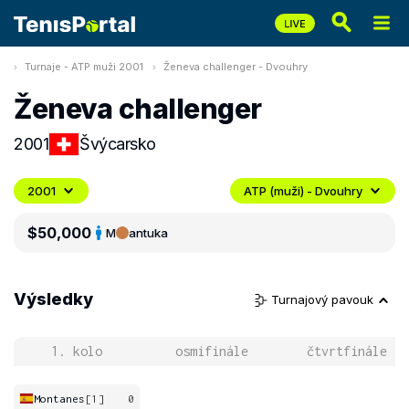
Turnaje - ATP muži 2001
Ženeva challenger - Dvouhry
Ženeva challenger
2001
Švýcarsko
2001
ATP (muži) - Dvouhry
$50,000
M
antuka
Výsledky
Turnajový pavouk
1. kolo
osmifinále
čtvrtfinále
Montanes
[1]
0