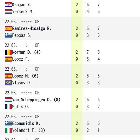
Krajan Z.
2
6
7
Verkerk M.
0
4
6
22.08.
--:--
OF
Ramirez-Hidalgo R.
2
6
7
Peppas S.
0
3
6
22.08.
--:--
OF
Norman D. (4)
2
7
6
Lopez F.
0
6
4
22.08.
--:--
OF
Lopez M. (6)
2
6
6
Vlasov D.
0
3
3
22.08.
--:--
OF
Van Scheppingen D. (8)
2
6
6
Mutis O.
0
3
2
22.08.
--:--
OF
Economidis K.
2
6
6
Volandri F. (3)
0
2
1