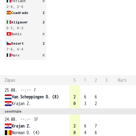
Perlant
0
2-6, 2-6
Cuadrado
2
Allgauer
2
6-3, 6-2
Bohli
0
Dezort
2
7-6, 6-4
Marx
0
Zápas
S
1
2
3
Kurs
25.08.
--:--
F
Van Scheppingen D. (8)
2
6
6
Krajan Z.
0
3
2
semifinále
24.08.
--:--
SF
Krajan Z.
2
6
7
Norman D. (4)
0
4
6