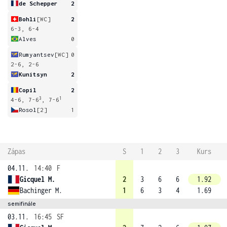
de Schepper
2
Bohli
[WC]
2
6-3, 6-4
Alves
0
Rumyantsev
[WC]
0
2-6, 2-6
Kunitsyn
2
Copil
2
3
1
4-6, 7-6
, 7-6
Rosol
[2]
1
Zápas
S
1
2
3
Kurs
04.11.
14:40
F
Gicquel M.
2
3
6
6
1.92
Bachinger M.
1
6
3
4
1.69
semifinále
03.11.
16:45
SF