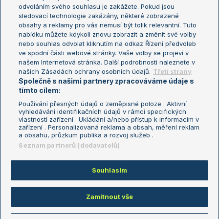
odvoláním svého souhlasu je zakážete. Pokud jsou
Turnaj mistrů
sledovací technologie zakázány, některé zobrazené
Turnaj mistryň
obsahy a reklamy pro vás nemusí být tolik relevantní. Tuto
Aktualní trendy
nabídku můžete kdykoli znovu zobrazit a změnit své volby
nebo souhlas odvolat kliknutím na odkaz Řízení předvoleb
ve spodní části webové stránky. Vaše volby se projeví v
Fotbalové přestupy
našem Internetová stránka. Další podrobnosti naleznete v
Livesport Daily
našich Zásadách ochrany osobních údajů.
Třetí strany
Společně s našimi partnery zpracováváme údaje s
LS Prague Open
tímto cílem:
Používání přesných údajů o zeměpisné poloze . Aktivní
vyhledávání identifikačních údajů v rámci specifických
vlastností zařízení . Ukládání a/nebo přístup k informacím v
Podmínky užití
Nastavení soukromí
zařízení . Personalizovaná reklama a obsah, měření reklam
GDPR a žurnalistika
Reklama
a obsahu, průzkum publika a rozvoj služeb .
Informace o zpracování osobních
Kontakt
Seznam partnerů (dodavatelů)
údajů
Tiráž
Souhlasím
Copyright © 2008-2026 TenisPortal.cz. Využíváme zpravodajství ČTK.
Zamítnout vše