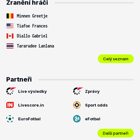
Zranění hráči
Minnen Greetje
Tiafoe Frances
Diallo Gabriel
Tararudee Lanlana
Celý seznam
Partneři
Live výsledky
Zprávy
Livescore.in
Sport odds
EuroFotbal
eFotbal
Další partneři