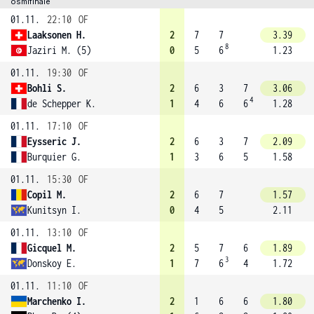
osmifinále
01.11.
22:10
OF
Laaksonen H.
2
7
7
3.39
8
Jaziri M. (5)
0
5
6
1.23
01.11.
19:30
OF
Bohli S.
2
6
3
7
3.06
4
de Schepper K.
1
4
6
6
1.28
01.11.
17:10
OF
Eysseric J.
2
6
3
7
2.09
Burquier G.
1
3
6
5
1.58
01.11.
15:30
OF
Copil M.
2
6
7
1.57
Kunitsyn I.
0
4
5
2.11
01.11.
13:10
OF
Gicquel M.
2
5
7
6
1.89
3
Donskoy E.
1
7
6
4
1.72
01.11.
11:10
OF
Marchenko I.
2
1
6
6
1.80