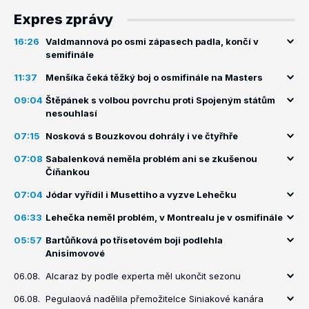
Expres zprávy
16:26
Valdmannová po osmi zápasech padla, končí v
semifinále
11:37
Menšíka čeká těžký boj o osmifinále na Masters
09:04
Štěpánek s volbou povrchu proti Spojeným státům
nesouhlasí
07:15
Nosková s Bouzkovou dohrály i ve čtyřhře
07:08
Sabalenková neměla problém ani se zkušenou
Číňankou
07:04
Jódar vyřídil i Musettiho a vyzve Lehečku
06:33
Lehečka neměl problém, v Montrealu je v osmifinále
05:57
Bartůňková po třísetovém boji podlehla
Anisimovové
06.08.
Alcaraz by podle experta měl ukončit sezonu
06.08.
Pegulaová nadělila přemožitelce Siniakové kanára