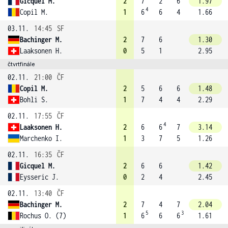
Gicquel M.
2
7
2
6
1.97
4
Copil M.
1
6
6
4
1.66
03.11.
14:45
SF
Bachinger M.
2
7
6
1.30
Laaksonen H.
0
5
1
2.95
čtvrtfinále
02.11.
21:00
ČF
Copil M.
2
5
6
6
1.48
Bohli S.
1
7
4
4
2.29
02.11.
17:55
ČF
4
Laaksonen H.
2
6
6
7
3.14
Marchenko I.
1
3
7
5
1.26
02.11.
16:35
ČF
Gicquel M.
2
6
6
1.42
Eysseric J.
0
2
4
2.45
02.11.
13:40
ČF
Bachinger M.
2
7
4
7
2.04
5
3
Rochus O. (7)
1
6
6
6
1.61