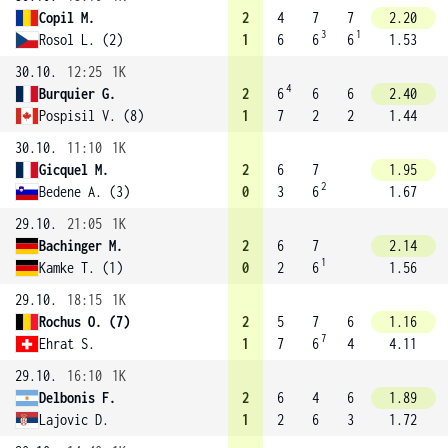
Copil M.
2
4
7
7
2.20
3
1
Rosol L. (2)
1
6
6
6
1.53
30.10.
12:25
1K
4
Burquier G.
2
6
6
6
2.40
Pospisil V. (8)
1
7
2
2
1.44
30.10.
11:10
1K
Gicquel M.
2
6
7
1.95
2
Bedene A. (3)
0
3
6
1.67
29.10.
21:05
1K
Bachinger M.
2
6
7
2.14
1
Kamke T. (1)
0
2
6
1.56
29.10.
18:15
1K
Rochus O. (7)
2
5
7
6
1.16
7
Ehrat S.
1
7
6
4
4.11
29.10.
16:10
1K
Delbonis F.
2
6
4
6
1.89
Lajovic D.
1
2
6
3
1.72