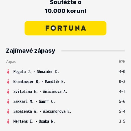
Soutěžte o
10.000 korun!
Zajímavé zápasy
Zápas
H2H
Pegula J.
-
Shnaider D.
4-0
Brantmeier R.
-
Mandlik E.
0-3
Svitolina E.
-
Anisimova A.
4-1
Sakkari M.
-
Gauff C.
5-6
Sabalenka A.
-
Alexandrova E.
5-4
Mertens E.
-
Osaka N.
3-5