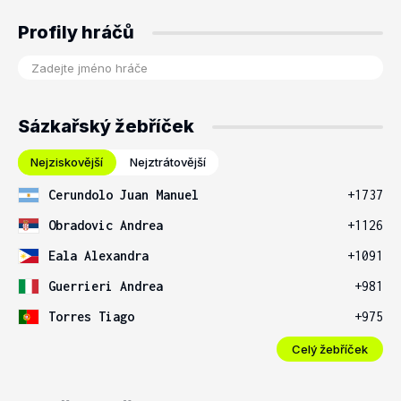
Profily hráčů
Sázkařský žebříček
Nejziskovější
Nejztrátovější
Cerundolo Juan Manuel
+1737
Obradovic Andrea
+1126
Eala Alexandra
+1091
Guerrieri Andrea
+981
Torres Tiago
+975
Celý žebříček