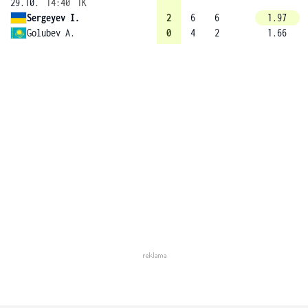
29.10.
14:40
1K
Sergeyev I.
2
6
6
1.97
Golubev A.
0
4
2
1.66