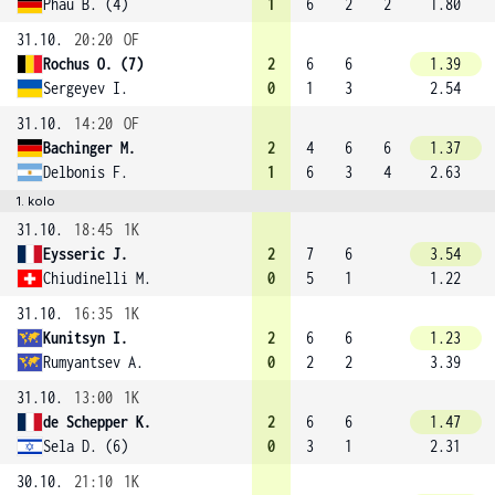
Phau B. (4)
1
6
2
2
1.80
31.10.
20:20
OF
Rochus O. (7)
2
6
6
1.39
Sergeyev I.
0
1
3
2.54
31.10.
14:20
OF
Bachinger M.
2
4
6
6
1.37
Delbonis F.
1
6
3
4
2.63
1. kolo
31.10.
18:45
1K
Eysseric J.
2
7
6
3.54
Chiudinelli M.
0
5
1
1.22
31.10.
16:35
1K
Kunitsyn I.
2
6
6
1.23
Rumyantsev A.
0
2
2
3.39
31.10.
13:00
1K
de Schepper K.
2
6
6
1.47
Sela D. (6)
0
3
1
2.31
30.10.
21:10
1K