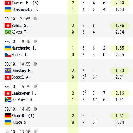
Jaziri M. (5)
2
6
4
6
2.20
Stakhovsky S.
1
4
6
4
1.53
30.10.
21:05
1K
Bohli S.
2
6
6
1.46
Alves T.
0
3
4
2.34
30.10.
19:15
1K
Marchenko I.
1
5
6
2
1.55
Hájek J.
0
7
3
0
2.15
30.10.
18:55
1K
Donskoy E.
2
7
7
1.30
1
3
Bossel A.
0
6
6
2.91
30.10.
15:35
1K
8
Laaksonen H.
2
6
7
7
2.86
5
6
De Voest R.
1
7
6
6
1.31
30.10.
14:45
1K
Phau B. (4)
2
6
7
1.51
8
Bubka S.
0
2
6
2.24
30.10.
13:10
1K