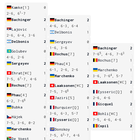
Kamke
[1]
0
1
2-6, 6
-7
Bachinger
2
Bachinger
2
4-6, 6-3, 6-4
Lajovic
1
Delbonis
1
2-6, 6-4, 3-6
Delbonis
2
Sergeyev
0
1-6, 3-6
Bachinger
2
Golubev
0
5
3
Rochus
[7]
2
7-6
, 4-6, 7-6
4-6, 2-6
Rochus
[7]
1
Sergeyev
2
Phau
[4]
1
6-1, 2-6, 2-6
Marchenko
1
Ehrat
[WC]
1
4
Marchenko
2
3-6, 7-6
, 5-7
7
7-5, 6
-7, 4-6
Laaksonen
[WC]
2
Rochus
[7]
2
Laaksonen
[WC]
2
8
7-5, 7-6
Eysseric
[Q]
0
Phau
[4]
2
Jaziri
[5]
0
2-6, 4-6
8
6-2, 7-6
Gicquel
2
Bubka
0
Burquier
[Q]
1
7
3-6, 6-3, 5-7
Bohli
[WC]
1
Hájek
0
Eysseric
[Q]
2
7-5, 4-6, 4-6
7-5, 3-6, 0-2
Copil
2
Marchenko
1
Donskoy
1
7
3
7-5, 6
-7, 4-6
De Voest
1