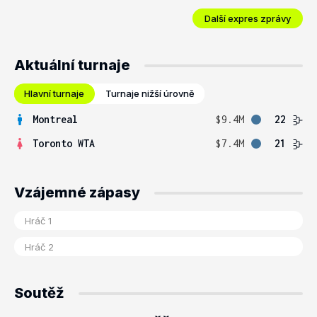
Další expres zprávy
Aktuální turnaje
Hlavní turnaje
Turnaje nižší úrovně
Montreal
$9.4M
22
Toronto WTA
$7.4M
21
Vzájemné zápasy
Soutěž