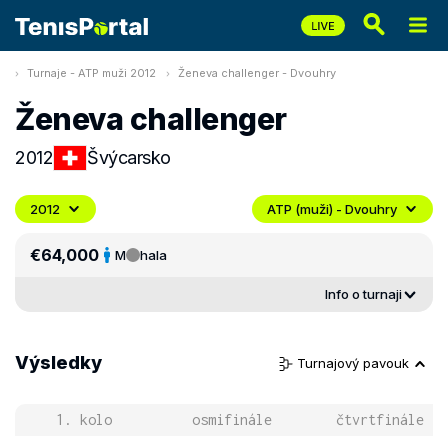
Turnaje - ATP muži 2012
Ženeva challenger - Dvouhry
Ženeva challenger
2012
Švýcarsko
2012
ATP (muži) - Dvouhry
€64,000
M
hala
Info o turnaji
Výsledky
Turnajový pavouk
1. kolo
osmifinále
čtvrtfinále