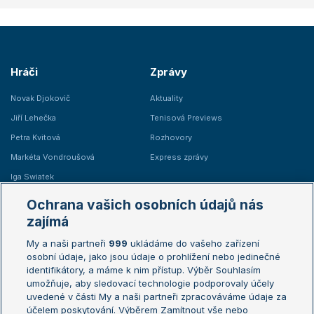
Hráči
Zprávy
Novak Djokovič
Aktuality
Jiří Lehečka
Tenisová Previews
Petra Kvitová
Rozhovory
Markéta Vondroušová
Express zprávy
Iga Swiatek
Marie Bouzková
Ochrana vašich osobních údajů nás
Žebříčky
Kalendář turnajů
zajímá
My a naši partneři
999
ukládáme do vašeho zařízení
Žebříček ATP (muži)
Australian Open
osobní údaje, jako jsou údaje o prohlížení nebo jedinečné
Žebříček WTA (ženy)
French Open
identifikátory, a máme k nim přístup. Výběr Souhlasím
umožňuje, aby sledovací technologie podporovaly účely
Sázkařský žebříček
Wimbledon
uvedené v části My a naši partneři zpracováváme údaje za
US Open
účelem poskytování. Výběrem Zamítnout vše nebo