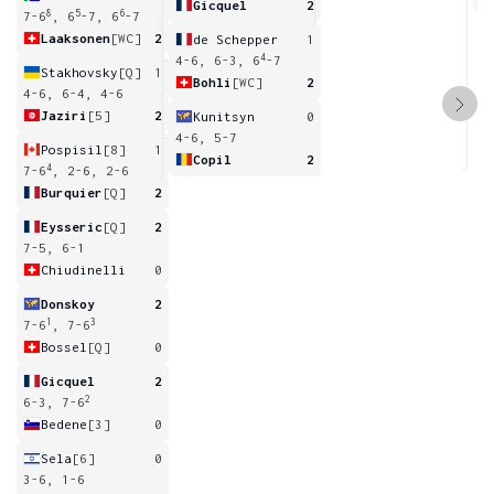
Gicquel
2
8
5
6
7-6
, 6
-7, 6
-7
Laaksonen
[WC]
2
de Schepper
1
4
4-6, 6-3, 6
-7
Stakhovsky
[Q]
1
Bohli
[WC]
2
4-6, 6-4, 4-6
Jaziri
[5]
2
Kunitsyn
0
4-6, 5-7
Pospisil
[8]
1
Copil
2
4
7-6
, 2-6, 2-6
Burquier
[Q]
2
Eysseric
[Q]
2
7-5, 6-1
Chiudinelli
0
Donskoy
2
1
3
7-6
, 7-6
Bossel
[Q]
0
Gicquel
2
2
6-3, 7-6
Bedene
[3]
0
Sela
[6]
0
3-6, 1-6