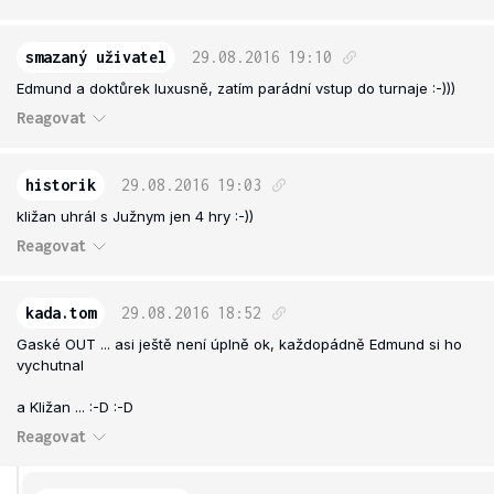
smazaný uživatel
29.08.2016
19:10
Edmund a doktůrek luxusně, zatím parádní vstup do turnaje :-)))
Reagovat
historik
29.08.2016
19:03
kližan uhrál s Južnym jen 4 hry :-))
Reagovat
kada.tom
29.08.2016
18:52
Gaské OUT ... asi ještě není úplně ok, každopádně Edmund si ho
vychutnal
a Kližan ... :-D :-D
Reagovat