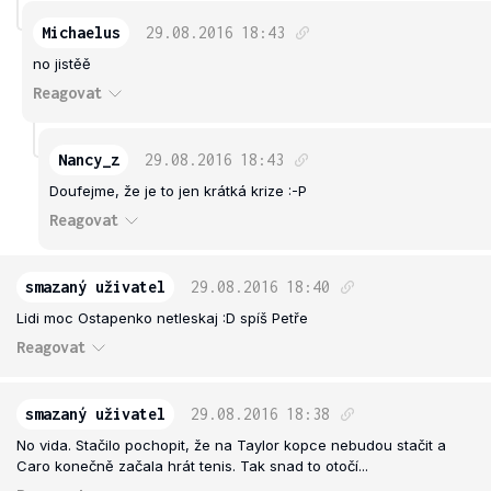
Michaelus
29.08.2016
18:43
no jistěě
Reagovat
Nancy_z
29.08.2016
18:43
Doufejme, že je to jen krátká krize :-P
Reagovat
smazaný uživatel
29.08.2016
18:40
Lidi moc Ostapenko netleskaj :D spíš Petře
Reagovat
smazaný uživatel
29.08.2016
18:38
No vida. Stačilo pochopit, že na Taylor kopce nebudou stačit a
Caro konečně začala hrát tenis. Tak snad to otočí...