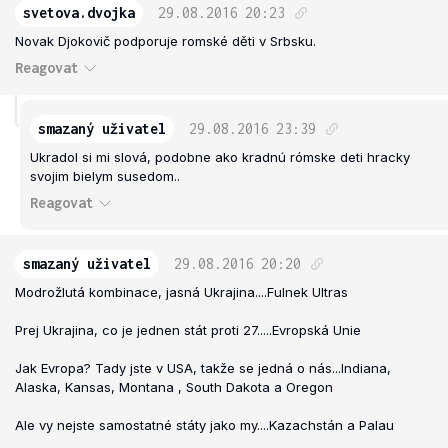
svetova.dvojka
29.08.2016
20:23
Novak Djokovič podporuje romské děti v Srbsku.
Reagovat
smazaný uživatel
29.08.2016
23:39
Ukradol si mi slová, podobne ako kradnú rómske deti hracky
svojim bielym susedom..
Reagovat
smazaný uživatel
29.08.2016
20:20
Modrožlutá kombinace, jasná Ukrajina....Fulnek Ultras
Prej Ukrajina, co je jednen stát proti 27.....Evropská Unie
Jak Evropa? Tady jste v USA, takže se jedná o nás...Indiana,
Alaska, Kansas, Montana , South Dakota a Oregon
Ale vy nejste samostatné státy jako my....Kazachstán a Palau