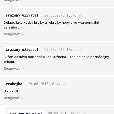
smazaný uživatel
29.08.2016
18:45
Děláte, jako kdyby brejky a rebrejky nebyly ve wta normální
žáležitostí
Reagovat
smazaný uživatel
29.08.2016
18:45
Kližan dostáva nakladačku od Južného... Ten chlap je beznádejný
prípad...
Reagovat
vrabejka
29.08.2016
18:44
Bojujem!!
Reagovat
smazaný uživatel
29.08.2016
18:44