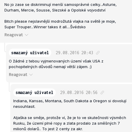
No jo zase se diskriminují menší samosprávné celky...Asturie,
Durham, Mercie, Sousse, Slezské a Opolské vojvodství
Bitch please nejslavnější modrožlutá vlajka na světě je moje,
Super Trouper...Winner takes it all....Švédsko
Reagovat
smazaný uživatel
29.08.2016
20:43
O žádné z tebou vyjmenovaných území však USA z
pochopitelných důvodů nemají větší zájem. ;)
Reagovat
smazaný uživatel
29.08.2016
20:56
Indiana, Kansas, Montana, South Dakota a Oregon si dovolují
nesouhlasit.
Aljaška se směje, protože ví, že je to ve skutečnosti výsměch
Rusku, že území plné ropy a zlata prodalo za směšných 7
milionů dolarů.. To jest 2 centy za akr.