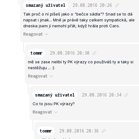
smazaný uživatel
29.08.2016
20:26
Tak proč o ní píšeš jako o "bečce sádla"? Snad se to dá
napsat i jinak... Mně je právě taky celkem sympatická, ale
dneska jsem jí nemohl přát, když hrála proti Caro.
Reagovat
tommr
29.08.2016
20:30
mě se zase nelíbí ty PK výrazy co používáš ty a taky si
nestěžuju ... :)
Reagovat
smazaný uživatel
29.08.2016
20:34
Co to jsou PK výrazy?
Reagovat
tommr
29.08.2016
20:36