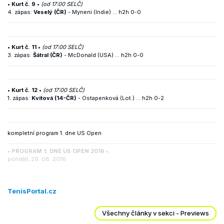
• Kurt č. 9 •
(od 17:00 SELČ)
4. zápas:
Veselý (ČR)
- Myneni (Indie) ... h2h 0-0
• Kurt č. 11 •
(od 17:00 SELČ)
3. zápas:
Šátral (ČR)
- McDonald (USA) ... h2h 0-0
• Kurt č. 12 •
(od 17:00 SELČ)
1. zápas:
Kvitová (14-ČR)
- Ostapenková (Lot.) ...
h2h 0-2
kompletní program 1. dne US Open
• PROGRAM 1. DNE US OPEN 2016 •
pondělí, 29. 08. 2016
TenisPortal.cz
Všechny články v sekci - Previews