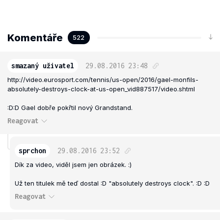
Komentáře
522
smazaný uživatel
29.08.2016
23:48
http://video.eurosport.com/tennis/us-open/2016/gael-monfils-
absolutely-destroys-clock-at-us-open_vid887517/video.shtml
:D:D Gael dobře pokřtil nový Grandstand.
Reagovat
sprchon
29.08.2016
23:52
Dík za video, viděl jsem jen obrázek. :)
Už ten titulek mě teď dostal :D "absolutely destroys clock". :D :D
Reagovat