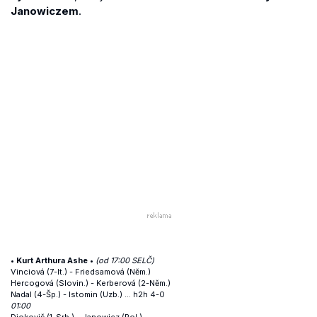
Janowiczem
.
• Kurt Arthura Ashe •
(od 17:00 SELČ)
Vinciová (7-It.) - Friedsamová (Něm.)
Hercogová (Slovin.) - Kerberová (2-Něm.)
Nadal (4-Šp.) - Istomin (Uzb.) ...
h2h 4-0
01:00
Djokovič (1-Srb.) - Janowicz (Pol.)