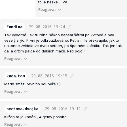
to je hezké ... PK
Reagovat
Fandina
29.08.2016
19:24
Tak výborně, jak tu ráno někdo napsal šátral po kvitové a pak
veselý srýc. První je odkroužkováno. Petra mile překvapila, jak to
nakonec zvládla ve dvou setech, po špatném začátku. Tak jen tak
dál a držím palce do dalších mačů. Peti pojď!!!
Reagovat
kada.tom
29.08.2016
19:15
Marin smázl prvního soupeře :-)
Reagovat
svetova.dvojka
29.08.2016
19:11
Kližan to je kanón , 4 gemy posbíral...
Reagovat