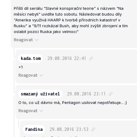
Příští díl seriálu "Slavné konspirační teorie" s názvem "Na
měsíci nebyli" uvidíte tuto sobotu. Následovat budou díly
"Amerika využívá HAARP k tvorbě přírodních katastrof v
Rusku" a "9/11 rozkázal Bush, aby mohl zvýšit zbrojení a tím
oslabit pozici Ruska jako velmoci"
Reagovat
kada.tom
29.08.2016
22:41
+1
Reagovat
smazaný uživatel
29.08.2016
23:11
O to, co už dávno má, Pentagon usilovat nepotřebuje... ;)
Reagovat
Fandina
29.08.2016
23:53