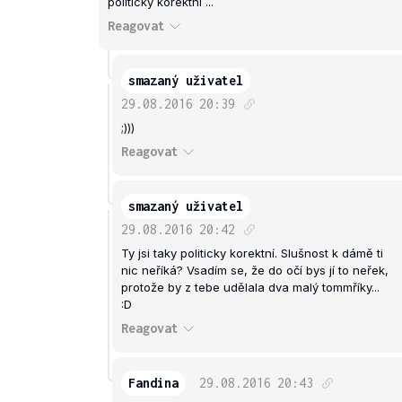
politicky korektní ...
Reagovat
smazaný uživatel
29.08.2016
20:39
;)))
Reagovat
smazaný uživatel
29.08.2016
20:42
Ty jsi taky politicky korektní. Slušnost k dámě ti
nic neříká? Vsadím se, že do očí bys jí to neřek,
protože by z tebe udělala dva malý tommříky...
:D
Reagovat
Fandina
29.08.2016
20:43