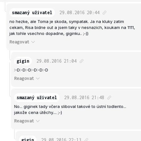
smazaný uživatel
29.08.2016
20:44
no hezke, ale Toma je skoda, sympatak. Ja na kluky zatim
cekam, Risa bidne out a jsem taky v nesnazich, koukam na 1111,
jak tohle vsechno dopadne, giginku.. ;-))
Reagovat
gigin
29.08.2016
21:04
:-D:-D:-D:-D:-D:-D
Reagovat
smazaný uživatel
29.08.2016
21:48
No... giginek tady včera sliboval takové to ústní todlento...
jakože cena útěchy.... ;-)
Reagovat
gigin
29.08.2016
22:13