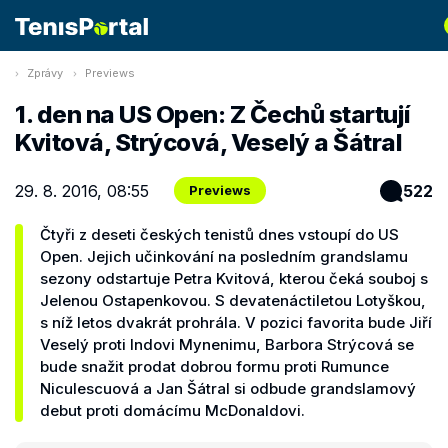
Zprávy
Previews
1. den na US Open: Z Čechů startují
Kvitová, Strýcová, Veselý a Šátral
29. 8. 2016, 08:55
522
Previews
Čtyři z deseti českých tenistů dnes vstoupí do US
Open. Jejich učinkování na posledním grandslamu
sezony odstartuje Petra Kvitová, kterou čeká souboj s
Jelenou Ostapenkovou. S devatenáctiletou Lotyškou,
s níž letos dvakrát prohrála. V pozici favorita bude Jiří
Veselý proti Indovi Mynenimu, Barbora Strýcová se
bude snažit prodat dobrou formu proti Rumunce
Niculescuová a Jan Šátral si odbude grandslamový
debut proti domácímu McDonaldovi.