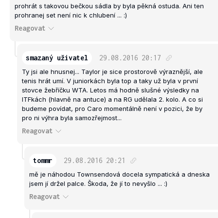
prohrát s takovou bečkou sádla by byla pěkná ostuda. Ani ten
prohranej set není nic k chlubení ... :)
Reagovat
smazaný uživatel
29.08.2016
20:17
Ty jsi ale hnusnej... Taylor je sice prostorově výraznější, ale
tenis hrát umí. V juniorkách byla top a taky už byla v první
stovce žebříčku WTA. Letos má hodně slušné výsledky na
ITFkách (hlavně na antuce) a na RG udělala 2. kolo. A co si
budeme povídat, pro Caro momentálně není v pozici, že by
pro ni výhra byla samozřejmost...
Reagovat
tommr
29.08.2016
20:21
mě je náhodou Townsendová docela sympatická a dneska
jsem jí držel palce. Škoda, že jí to nevyšlo ... :)
Reagovat