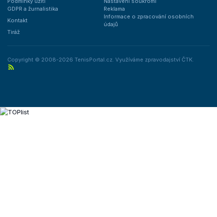
Podmínky užití
Nastavení soukromí
GDPR a žurnalistika
Reklama
Informace o zpracování osobních
Kontakt
údajů
Tiráž
Copyright © 2008-2026 TenisPortal.cz. Využíváme zpravodajství ČTK.