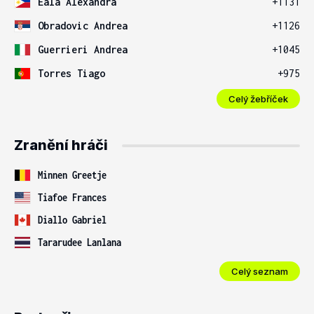
Eala Alexandra
+1131
Obradovic Andrea
+1126
Guerrieri Andrea
+1045
Torres Tiago
+975
Celý žebříček
Zranění hráči
Minnen Greetje
Tiafoe Frances
Diallo Gabriel
Tararudee Lanlana
Celý seznam