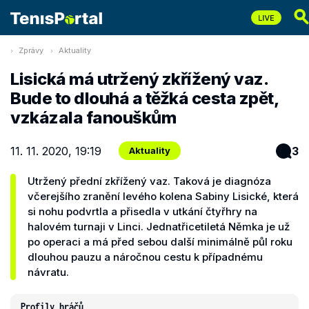
Zprávy
Aktuality
Lisická má utržený zkřížený vaz.
Bude to dlouhá a těžká cesta zpět,
vzkázala fanouškům
11. 11. 2020, 19:19
3
Aktuality
Utržený přední zkřížený vaz. Taková je diagnóza
včerejšího zranění levého kolena Sabiny Lisické, která
si nohu podvrtla a přisedla v utkání čtyřhry na
halovém turnaji v Linci. Jednatřicetiletá Němka je už
po operaci a má před sebou další minimálně půl roku
dlouhou pauzu a náročnou cestu k případnému
návratu.
Profily hráčů