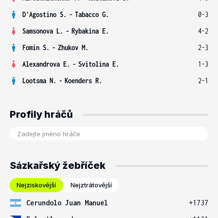
D'Agostino S.
-
Tabacco G.
0-3
Samsonova L.
-
Rybakina E.
4-2
Fomin S.
-
Zhukov M.
2-3
Alexandrova E.
-
Svitolina E.
1-3
Lootsma N.
-
Koenders R.
2-1
Profily hráčů
Sázkařský žebříček
Nejziskovější
Nejztrátovější
Cerundolo Juan Manuel
+1737