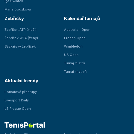
Iga Swiatek
Marie Bouzková
Žebříčky
Kalendář turnajů
Žebříček ATP (muži)
Australian Open
Žebříček WTA (ženy)
French Open
Sázkařský žebříček
Wimbledon
US Open
Turnaj mistrů
Turnaj mistryň
Aktualní trendy
Fotbalové přestupy
Livesport Daily
LS Prague Open