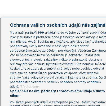
Ochrana vašich osobních údajů nás zajímá
My a naši partneři
999
ukládáme do vašeho zařízení osobní úda
jako jsou údaje o prohlížení nebo jedinečné identifikátory, a má
nim přístup. Výběr Souhlasím umožňuje, aby sledovací technolog
podporovaly účely uvedené v části My a naši partneři
zpracováváme údaje za účelem poskytování. Výběrem Zamítnou
vše nebo odvoláním svého souhlasu je zakážete. Pokud jsou
sledovací technologie zakázány, některé zobrazené obsahy a
reklamy pro vás nemusí být tolik relevantní. Tuto nabídku můžete
kdykoli znovu zobrazit a změnit své volby nebo souhlas odvolat
kliknutím na odkaz Řízení předvoleb ve spodní části webové
stránky. Vaše volby se projeví v našem Internetová stránka. Další
podrobnosti naleznete v našich Zásadách ochrany osobních
údajů.
Třetí strany
Společně s našimi partnery zpracováváme údaje s tímto
cílem:
Používání přesných údajů o zeměpisné poloze . Aktivní vyhledáv
identifikačních údajů v rámci specifických vlastností zařízení .