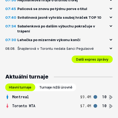
07:50
Hejtmánková hraje o druhou trofej
07:45
Palicová se znovu po týdnu porve o titul
07:40
Svitolinová jasně vyhrála souboj hráček TOP 10
07:34
Sabalenková po dalším výbuchu pokračuje v
trápení
07:30
Lehečka po mizerném výkonu končí
08.08.
Šnajderová v Torontu nedala šanci Pegulaové
Další expres zprávy
Aktuální turnaje
Hlavní turnaje
Turnaje nižší úrovně
Montreal
$9.4M
10
Toronto WTA
$7.4M
10