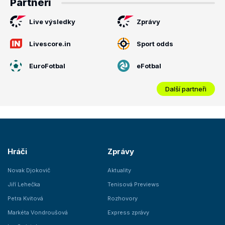
Partneři
Live výsledky
Zprávy
Livescore.in
Sport odds
EuroFotbal
eFotbal
Další partneři
Hráči
Zprávy
Novak Djokovič
Aktuality
Jiří Lehečka
Tenisová Previews
Petra Kvitová
Rozhovory
Markéta Vondroušová
Express zprávy