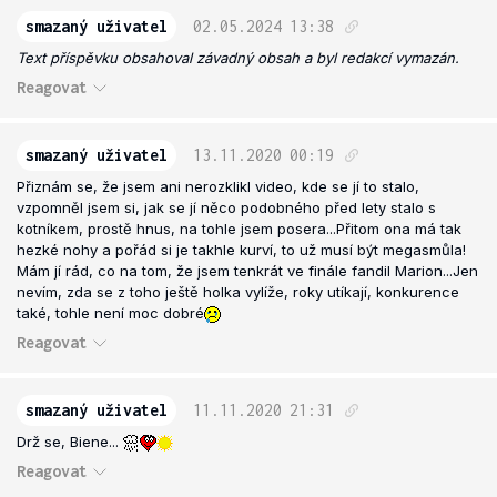
smazaný uživatel
02.05.2024
13:38
Text příspěvku obsahoval závadný obsah a byl redakcí vymazán.
Reagovat
smazaný uživatel
13.11.2020
00:19
Přiznám se, že jsem ani nerozklikl video, kde se jí to stalo,
vzpomněl jsem si, jak se jí něco podobného před lety stalo s
kotníkem, prostě hnus, na tohle jsem posera...Přitom ona má tak
hezké nohy a pořád si je takhle kurví, to už musí být megasmůla!
Mám jí rád, co na tom, že jsem tenkrát ve finále fandil Marion...Jen
nevím, zda se z toho ještě holka vylíže, roky utíkají, konkurence
také, tohle není moc dobré
Reagovat
smazaný uživatel
11.11.2020
21:31
Drž se, Biene...
Reagovat