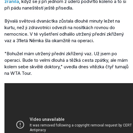
zranila
, když se jí při jednom z úderů podvrtlo koleno a to si
při pádu naneštěstí ještě přisedla.
Bývalá světová dvanáctka zůstala dlouhé minuty ležet na
kurtu, než ji zdravotníci odvezli na nosítkách rovnou do
nemocnice. V té vyšetření odhalilo utržený přední zkřížený
vaz a 31letá Němka šla okamžitě na operaci.
"Bohužel mám utržený přední zkřížený vaz. Už jsem po
operaci. Bude to velmi dlouhá a těžká cesta zpátky, ale mám
kolem sebe skvělé doktory," uvedla dnes vítězka čtyř turnajů
na WTA Tour.