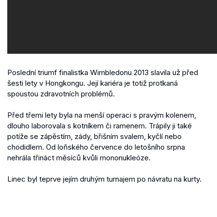
Poslední triumf finalistka Wimbledonu 2013 slavila už před
šesti lety v Hongkongu. Její kariéra je totiž protkaná
spoustou zdravotních problémů.
Před třemi lety byla na menší operaci s pravým kolenem,
dlouho laborovala s kotníkem či ramenem. Trápily ji také
potíže se zápěstím, zády, břišním svalem, kyčlí nebo
chodidlem. Od loňského července do letošního srpna
nehrála třináct měsíců kvůli mononukleóze.
Linec byl teprve jejím druhým turnajem po návratu na kurty.