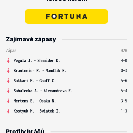
Zajímavé zápasy
Zápas
H2H
Pegula J.
-
Shnaider D.
4-0
Brantmeier R.
-
Mandlik E.
0-3
Sakkari M.
-
Gauff C.
5-6
Sabalenka A.
-
Alexandrova E.
5-4
Mertens E.
-
Osaka N.
3-5
Kostyuk M.
-
Swiatek I.
1-3
Profily hráčů