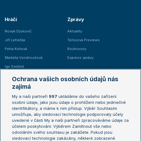
Hráči
Zprávy
Novak Djokovič
Aktuality
Jiří Lehečka
Tenisová Previews
Petra Kvitová
Rozhovory
Markéta Vondroušová
Express zprávy
Iga Swiatek
Marie Bouzková
Ochrana vašich osobních údajů nás
Žebříčky
Kalendář turnajů
zajímá
My a naši partneři
997
ukládáme do vašeho zařízení
Žebříček ATP (muži)
Australian Open
osobní údaje, jako jsou údaje o prohlížení nebo jedinečné
Žebříček WTA (ženy)
French Open
identifikátory, a máme k nim přístup. Výběr Souhlasím
umožňuje, aby sledovací technologie podporovaly účely
Sázkařský žebříček
Wimbledon
uvedené v části My a naši partneři zpracováváme údaje za
US Open
účelem poskytování. Výběrem Zamítnout vše nebo
odvoláním svého souhlasu je zakážete. Pokud jsou
Turnaj mistrů
sledovací technologie zakázány, některé zobrazené
Turnaj mistryň