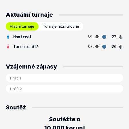
Aktuální turnaje
Hlavní turnaje
Turnaje nižší úrovně
Montreal
$9.4M
22
Toronto WTA
$7.4M
20
Vzájemné zápasy
Soutěž
Soutěžte o
10.000 korun!