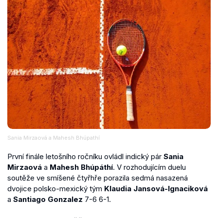
Sania Mirzaová a Mahesh Bhúpathí
První finále letošního ročníku ovládl indický pár
Sania
Mirzaová
a
Mahesh Bhúpáthí
. V rozhodujícím duelu
soutěže ve smíšené čtyřhře porazila sedmá nasazená
dvojice polsko-mexický tým
Klaudia Jansová-Ignaciková
a
Santiago Gonzalez
7-6 6-1.