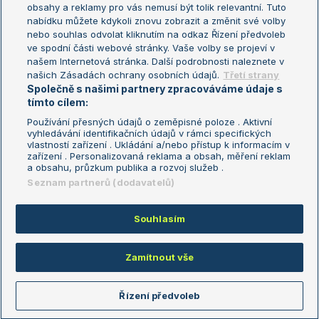
obsahy a reklamy pro vás nemusí být tolik relevantní. Tuto
Aktualní trendy
nabídku můžete kdykoli znovu zobrazit a změnit své volby
nebo souhlas odvolat kliknutím na odkaz Řízení předvoleb
ve spodní části webové stránky. Vaše volby se projeví v
Fotbalové přestupy
našem Internetová stránka. Další podrobnosti naleznete v
Livesport Daily
našich Zásadách ochrany osobních údajů.
Třetí strany
Společně s našimi partnery zpracováváme údaje s
LS Prague Open
tímto cílem:
Používání přesných údajů o zeměpisné poloze . Aktivní
vyhledávání identifikačních údajů v rámci specifických
vlastností zařízení . Ukládání a/nebo přístup k informacím v
Podmínky užití
Nastavení soukromí
zařízení . Personalizovaná reklama a obsah, měření reklam
GDPR a žurnalistika
Reklama
a obsahu, průzkum publika a rozvoj služeb .
Informace o zpracování osobních
Kontakt
Seznam partnerů (dodavatelů)
údajů
Tiráž
Souhlasím
Copyright © 2008-2026 TenisPortal.cz. Využíváme zpravodajství ČTK.
Zamítnout vše
Řízení předvoleb