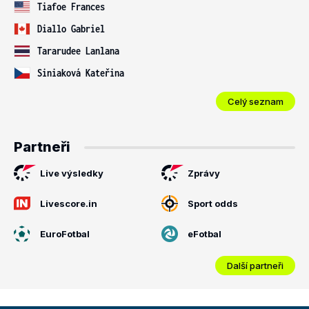
Tiafoe Frances
Diallo Gabriel
Tararudee Lanlana
Siniaková Kateřina
Celý seznam
Partneři
Live výsledky
Zprávy
Livescore.in
Sport odds
EuroFotbal
eFotbal
Další partneři