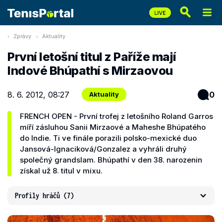
Zprávy
Aktuality
První letošní titul z Paříže mají
Indové Bhúpathí s Mirzaovou
8. 6. 2012, 08:27
0
Aktuality
FRENCH OPEN - První trofej z letošního Roland Garros
míří zásluhou Sanii Mirzaové a Maheshe Bhúpatého
do Indie. Ti ve finále porazili polsko-mexické duo
Jansová-Ignaciková/Gonzalez a vyhráli druhý
společný grandslam. Bhúpathí v den 38. narozenin
získal už 8. titul v mixu.
Profily hráčů
(7)