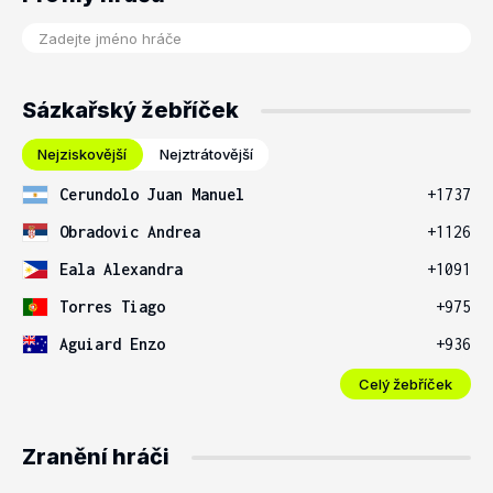
Sázkařský žebříček
Nejziskovější
Nejztrátovější
Cerundolo Juan Manuel
+1737
Obradovic Andrea
+1126
Eala Alexandra
+1091
Torres Tiago
+975
Aguiard Enzo
+936
Celý žebříček
Zranění hráči