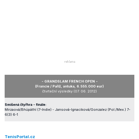
- GRANDSLAM FRENCH OPEN -
(Francie / Paříž, antuka, 6.555.000 eur)
čtvrteční výsledky (07. 06. 2012)
Smíšená čtyřhra - finále:
Mirzaová/Bhúpáthí (7-Indie) - Jansová-Ignaciková/Gonzalez (Pol./Mex.) 7-
6(3) 6-1
TenisPortal.cz