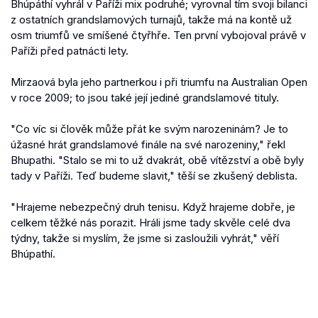
Bhúpáthí vyhrál v Paříži mix podruhé; vyrovnal tím svoji bilanci
z ostatních grandslamových turnajů, takže má na kontě už
osm triumfů ve smíšené čtyřhře. Ten první vybojoval právě v
Paříži před patnácti lety.
Mirzaová byla jeho partnerkou i při triumfu na Australian Open
v roce 2009; to jsou také její jediné grandslamové tituly.
"Co víc si člověk může přát ke svým narozeninám? Je to
úžasné hrát grandslamové finále na své narozeniny," řekl
Bhupathi. "Stalo se mi to už dvakrát, obě vítězství a obě byly
tady v Paříži. Teď budeme slavit," těší se zkušený deblista.
"Hrajeme nebezpečný druh tenisu. Když hrajeme dobře, je
celkem těžké nás porazit. Hráli jsme tady skvěle celé dva
týdny, takže si myslím, že jsme si zasloužili vyhrát," věří
Bhúpathí.