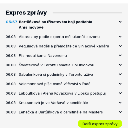
Expres zprávy
05:57
Bartůňková po třísetovém boji podlehla
Anisimovové
06.08.
Alcaraz by podle experta měl ukončit sezonu
06.08.
Pegulaová nadělila přemožitelce Siniakové kanára
06.08.
Fils nedal šanci Navonemu
06.08.
Šwiateková v Torontu smetla Golubicovou
06.08.
Sabalenková si podmínky v Torontu užívá
06.08.
Valdmannová píše osmé vítězství v řadě
06.08.
Laboutková i Alena Kovačková v Lipsku postupují
06.08.
Knutsonová je ve Varšavě v semifinále
06.08.
Lehečka a Bartůňková o osmifinále na Masters
Další expres zprávy