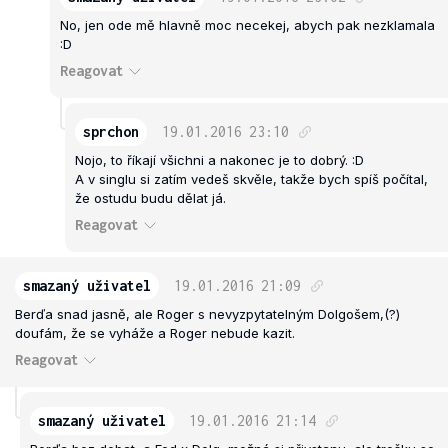
No, jen ode mě hlavně moc necekej, abych pak nezklamala
:D
Reagovat
sprchon
19.01.2016
23:10
Nojo, to říkají všichni a nakonec je to dobrý. :D
A v singlu si zatím vedeš skvěle, takže bych spíš počítal,
že ostudu budu dělat já.
Reagovat
smazaný uživatel
19.01.2016
21:09
Berďa snad jasně, ale Roger s nevyzpytatelným Dolgošem,(?)
doufám, že se vyháže a Roger nebude kazit.
Reagovat
smazaný uživatel
19.01.2016
21:14