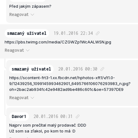
Před jakým zápasem?
Reagovat
smazaný uživatel
19.01.2016
22:34
https://pbs.twimg.com/media/CZGWZp1WcAALWSN.jpg
Reagovat
smazaný uživatel
20.01.2016
00:30
https://scontent-frt3-1.xx.fbcdn.net/hphotos-xft1/v/t1.0-
9/12439256_1099145993462901_6495766106076293983_n.jpg?
oh=2bac2ab934fc42e9482ad9be486c601c&oe=57397DE9
Reagovat
Davor1
20.01.2016
00:31
Najprv som prečítal malý prodavač :DDD
Už som sa zľakol, po kom to má :D