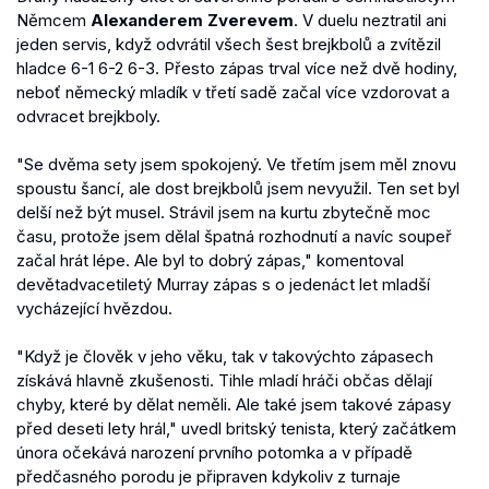
Němcem
Alexanderem Zverevem
. V duelu neztratil ani
jeden servis, když odvrátil všech šest brejkbolů a zvítězil
hladce 6-1 6-2 6-3. Přesto zápas trval více než dvě hodiny,
neboť německý mladík v třetí sadě začal více vzdorovat a
odvracet brejkboly.
"Se dvěma sety jsem spokojený. Ve třetím jsem měl znovu
spoustu šancí, ale dost brejkbolů jsem nevyužil. Ten set byl
delší než být musel. Strávil jsem na kurtu zbytečně moc
času, protože jsem dělal špatná rozhodnutí a navíc soupeř
začal hrát lépe. Ale byl to dobrý zápas," komentoval
devětadvacetiletý Murray zápas s o jedenáct let mladší
vycházející hvězdou.
"Když je člověk v jeho věku, tak v takovýchto zápasech
získává hlavně zkušenosti. Tihle mladí hráči občas dělají
chyby, které by dělat neměli. Ale také jsem takové zápasy
před deseti lety hrál," uvedl britský tenista, který začátkem
února očekává narození prvního potomka a v případě
předčasného porodu je připraven kdykoliv z turnaje