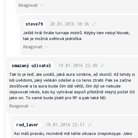
Reagovat
steve79
20.01.2016
10:36
Ještě hrál finále turnaje mistrů. Kdyby tam nebyl Novak,
tak je možná světová jednička.
Reagovat
smazaný uživatel
19.01.2016
22:49
Tak to je teď, ale uvidíš, jaká aura vznikne, až skončí. Až tehdy si
lidi uvědomí, jaký velikán odešel a co tenis ztratil. Pak se začne
zbošťovat a ta aura bude čím dál větší, čím dýl se nebude
objevovat nikdo, kdo by vyhrával aspoň přibližně stejný počet GS
jako on. To samé bude platit pro RF a pak také ND.
Reagovat
rod_laver
19.01.2016
22:51
Asi máš pravdu, nicméně mě tahle situace znepokojuje. Jako