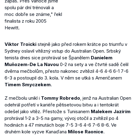
zápas. Přes Vánoce jsme
spolu pár dní trénovali a
moc dobře se známe," řekl
finalista z roku 2005
Hewitt.
Viktor Troicki
stejně jako před rokem krátce po triumfu v
Sydney oslavil vítězný vstup do Australian Open. Srbský
tenista dnes sice prohrával se Španělem
Danielem
Muñozem-De La Navou
0-2 na sety a ve čtvrté sadě čelil
dvěma mečbolům, přesto nakonec zvítězil 4-6 4-6 6-1 7-6
6-3 a postoupil do 3. kola. V něm se utká s Američanem
Timem Smyczekem
.
Z mečbolu unikl i
Tommy Robredo
, jenž na Australian Open
odehrál potřetí v kariéře pětisetovou bitvu a i tentokrát
odešel jako vítěz. Přestože s Tunisanem
Malekem Jazírím
prohrával 1-2 a 3-5 na gamy, vývoj otočil a zvítězil po 4
hodinách a 47 minutách boje 7-5 3-6 4-6 7-6 8-6. Ve
druhém kole vyzve Kanaďana
Milose Raonice
.