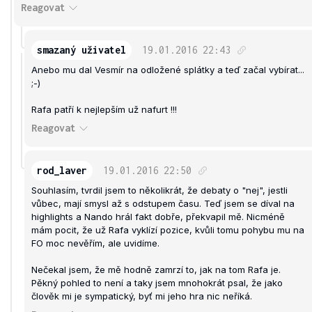
Reagovat
smazaný uživatel
19.01.2016
22:43
Anebo mu dal Vesmír na odložené splátky a teď začal vybírat...
;-)
Rafa patří k nejlepším už nafurt !!!
Reagovat
rod_laver
19.01.2016
22:50
Souhlasím, tvrdil jsem to několikrát, že debaty o "nej", jestli
vůbec, mají smysl až s odstupem času. Teď jsem se díval na
highlights a Nando hrál fakt dobře, překvapil mě. Nicméně
mám pocit, že už Rafa vyklízí pozice, kvůli tomu pohybu mu na
FO moc nevěřím, ale uvidíme.
Nečekal jsem, že mě hodně zamrzí to, jak na tom Rafa je.
Pěkný pohled to není a taky jsem mnohokrát psal, že jako
člověk mi je sympatický, byť mi jeho hra nic neříká.