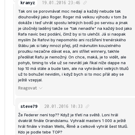
kranyz
19.01.2016
23:46
Tak oni se porovnávat moc nedají a každý nebude tak
dlouhověký jako Roger. Roger má velkou výhodu v tom že
dokáže i teď uhrát spostu lehkých bodů po servisu a jinak
je útočněji laděný takže se "tak nenadře" na každý bod jako
Rafa navíc bez podání, čímž by si to ulehčil. Já si naopak
myslím že Rafovi by nepomohlo ani rozšíření trenérského
štábu jak si taky mnozí přejí, ptž mávnutím kouzelného
proutku nezačne dávat esa, ani střílet winnery, takhle
předělat Rafu je nemožný. On chce, maká, je to vidět, ale
pohyb, timing to vše už se nevrátí jak říkal níže dappe na
top 10 má stále a bude tam, ale na vyhrávání velkých titulů
už to bohužel nevidím, i když bych si to moc přál aby se
ještě vzepjal.
Reagovat
steve79
20.01.2016
10:33
Že Federer není top?? Když je třetí na světě. Loni hrál
dvakrát finále Grandslamu. Vyhraál masters 1 000 a ještě
hrál finále v Indian Wells, Římě a celkově vyhrál šest titulů.
Kdo je podle tebe TOP?