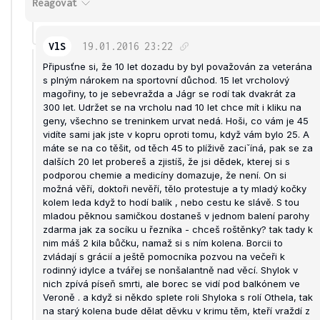
Reagovat
VlS
19.01.2016
23:22
Připusťne si, že 10 let dozadu by byl považován za veterána
s plným nárokem na sportovní důchod. 15 let vrcholový
magořiny, to je sebevražda a Jágr se rodí tak dvakrát za
300 let. Udržet se na vrcholu nad 10 let chce mít i kliku na
geny, všechno se treninkem urvat nedá. Hoši, co vám je 45
vidíte sami jak jste v kopru oproti tomu, když vám bylo 25. A
máte se na co těšit, od těch 45 to plíživě zaciˇíná, pak se za
dalších 20 let probereš a zjistíš, že jsi dědek, kterej si s
podporou chemie a medicíny domazuje, že není. On si
možná věří, doktoři nevěří, tělo protestuje a ty mladý kočky
kolem leda když to hodí balík , nebo cestu ke slávě. S tou
mladou pěknou samičkou dostaneš v jednom balení parohy
zdarma jak za socíku u řezníka - chceš roštěnky? tak tady k
nim máš 2 kila bůčku, namaž si s ním kolena. Borcii to
zvládají s grácií a ještě pomocníka pozvou na večeři k
rodinný idylce a tvářej se nonšalantně nad věcí. Shylok v
nich zpívá píseň smrti, ale borec se vidí pod balkónem ve
Veroně . a když si někdo splete roli Shyloka s rolí Othela, tak
na starý kolena bude dělat děvku v krimu těm, kteří vraždí z