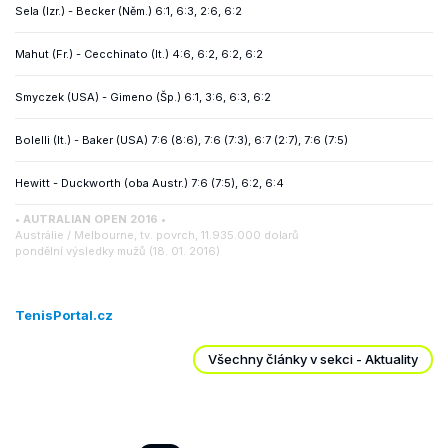
Sela (Izr.) - Becker (Něm.) 6:1, 6:3, 2:6, 6:2
Mahut (Fr.) - Cecchinato (It.) 4:6, 6:2, 6:2, 6:2
Smyczek (USA) - Gimeno (Šp.) 6:1, 3:6, 6:3, 6:2
Bolelli (It.) - Baker (USA) 7:6 (8:6), 7:6 (7:3), 6:7 (2:7), 7:6 (7:5)
Hewitt - Duckworth (oba Austr.) 7:6 (7:5), 6:2, 6:4
• AUTRALIAN OPEN 2016 •
Austrálie / Melbourne, tv. povrch, 11.935.000 dolarů
pondělní výsledky mužů (18. 01. 2016)
TenisPortal.cz
Všechny články v sekci - Aktuality