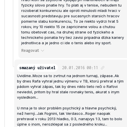
fyzicky silovo pnatie hry. To plati aj v tenise, nebudem tu
rozoberat konkurenciu ale oproti minulosti mladi hraci v
sucasnosti predstavuju pre sucasnych starsich hracov
pomerne slabu konkurenciu, To ze niekto vydrzi hrat 5
rokov, iny 10 niekto 15 ze zapricinene volou a chutou
tomu obetovat cas, na druhej strane od fyzickeho a
technickeho ponatia hry tiez zavisi pripadna dlzka kariery
jednotlivca a je jedno ci ide o tenis alebo iny sport.
Reagovat
smazaný uživatel
20.01.2016
00:11
Uvidíme..Moze sa to zvrtnut na jednom turnaji, zápase..Ak
by dnes Rafa vyhral jednu výmenu v TB, ktorú prehral a tým
pádom vyhral zápas, tak by dnes nikto tieto reči o Rafovi
neviedol, pritom by hral stale rovnaky tenis, akurat s inym
vysledkom...
U mna je to skor problém psychický a hlavne psychický,
než herný...Jak Fognini, tak Verdasco...Roger naopak
prehraval v roku 2013 hladko, 0:3, nanajvys 1:3, tam to bolo
úplne o inom, nerozklepal sa z posledného kroku...