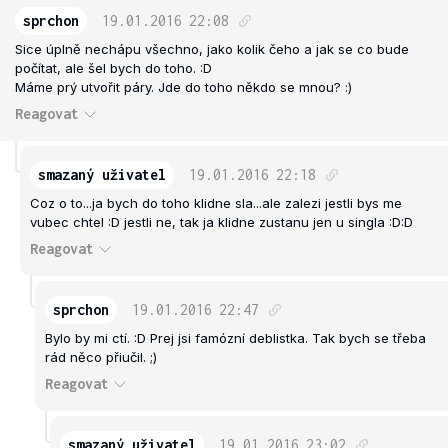
sprchon
19.01.2016
22:08
Sice úplně nechápu všechno, jako kolik čeho a jak se co bude
počítat, ale šel bych do toho. :D
Máme prý utvořit páry. Jde do toho někdo se mnou? :)
Reagovat
smazaný uživatel
19.01.2016
22:18
Coz o to...ja bych do toho klidne sla...ale zalezi jestli bys me
vubec chtel :D jestli ne, tak ja klidne zustanu jen u singla :D:D
Reagovat
sprchon
19.01.2016
22:47
Bylo by mi ctí. :D Prej jsi famózní deblistka. Tak bych se třeba
rád něco přiučil. ;)
Reagovat
smazaný uživatel
19.01.2016
23:02