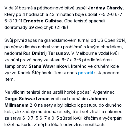
V další bezmála pětihodinové bitvě uspěl
Jerémy Chardy
,
který po 4 hodinách a 43 minutách boje udolal 7-5 2-6 6-7
6-3 13-11
Ernestse Gulbise
. Oba tenisté spáchali
dohromady 39 dvojchyb (21-18).
Svůj první zápas na grandslamovém turnaji od US Open 2014,
po němž dlouho nehrál vinou problémů s levým chodidlem,
nedohrál Rus
Dmitrij Tursunov
. V Melbourne vzdal kvůli
zranění pravé nohy za stavu 6-7 a 3-6 předloňskému
šampionovi
Stanu Wawrinkovi
, kterého ve druhém kole
vyzve Radek Štěpánek. Ten si dnes
poradil
s Japoncem
Item.
Ne všichni tenisté dnes ustáli horké počasí. Argentinec
Diego Schwartzman
vedl nad domácím
Johnem
Millmanem
2-0 na sety a byl blízko k postupu do druhého
kola, ale začaly mu docházet síly, třetí set ztratil a nakonec
za stavu 6-3 7-5 6-7 a 0-5 zůstal kvůli křečím a vyčerpání
ležet na kurtu. Z něj ho lékaři odvezli na nosítkách.