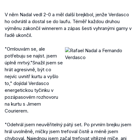
V něm Nadal vedl 2-0 a měl další brejkbol, jenže Verdasco
ho odvrátil a dostal se do laufu. Téměř každou druhou
výměnu zakončil winnerem a zápas šesti vyhranými gamy v
řadě ukončil.
"Omlouvám se, ale
potřebuju se najíst. jsem
úplně mrtvý."Snažil jsem se
hrát agresivně, být co
nejvíc uvnitř kurtu a vyšlo
to," dojídal Verdasco
energetickou tyčinku v
pozápasovém rozhovoru
na kurtu s Jimem
Courierem.
"
Odehrál jsem neuvěřitelný pátý set. Po prvním brejku jsem
hrál uvolněně, míčky jsem trefoval čistě a méně jsem
chyboval. Najednou jsem začal trefovat vítězné míče, ani