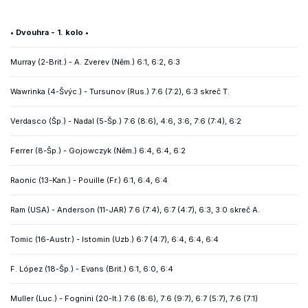
• Dvouhra - 1. kolo •
Murray (2-Brit.) - A. Zverev (Něm.) 6:1, 6:2, 6:3
Wawrinka (4-Švýc.) - Tursunov (Rus.) 7:6 (7:2), 6:3 skreč T.
Verdasco (Šp.) - Nadal (5-Šp.) 7:6 (8:6), 4:6, 3:6, 7:6 (7:4), 6:2
Ferrer (8-Šp.) - Gojowczyk (Něm.) 6:4, 6:4, 6:2
Raonic (13-Kan.) - Pouille (Fr.) 6:1, 6:4, 6:4
Ram (USA) - Anderson (11-JAR) 7:6 (7:4), 6:7 (4:7), 6:3, 3:0 skreč A.
Tomic (16-Austr.) - Istomin (Uzb.) 6:7 (4:7), 6:4, 6:4, 6:4
F. López (18-Šp.) - Evans (Brit.) 6:1, 6:0, 6:4
Muller (Luc.) - Fognini (20-It.) 7:6 (8:6), 7:6 (9:7), 6:7 (5:7), 7:6 (7:1)