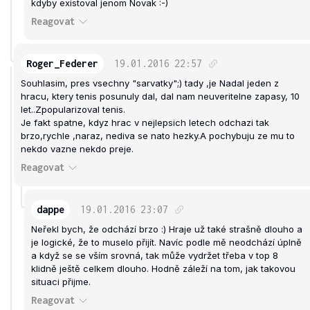
kdyby existoval jenom Novak :-)
Reagovat
Roger_Federer
19.01.2016
22:57
Souhlasim, pres vsechny "sarvatky";) tady ,je Nadal jeden z
hracu, ktery tenis posunuly dal, dal nam neuveritelne zapasy, 10
let..Zpopularizoval tenis.
Je fakt spatne, kdyz hrac v nejlepsich letech odchazi tak
brzo,rychle ,naraz, nediva se nato hezky.A pochybuju ze mu to
nekdo vazne nekdo preje.
Reagovat
dappe
19.01.2016
23:07
Neřekl bych, že odchází brzo :) Hraje už také strašně dlouho a
je logické, že to muselo přijít. Navíc podle mě neodchází úplně
a když se se vším srovná, tak může vydržet třeba v top 8
klidně ještě celkem dlouho. Hodně záleží na tom, jak takovou
situaci přijme.
Reagovat