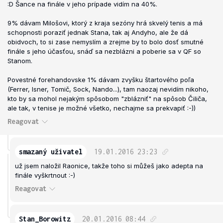
:D Šance na finále v jeho prípade vidím na 40%.
9% dávam Milošovi, ktorý z kraja sezóny hrá skvelý tenis a má
schopnosti poraziť jednak Stana, tak aj Andyho, ale že dá
obidvoch, to si zase nemyslím a zrejme by to bolo dosť smutné
finále s jeho účasťou, snáď sa nezblázni a poberie sa v QF so
Stanom.
Povestné forehandovske 1% dávam zvyšku štartového poľa
(Ferrer, Isner, Tomič, Sock, Nando...), tam naozaj nevidím nikoho,
kto by sa mohol nejakým spôsobom "zblázniť" na spôsob Čiliča,
ale tak, v tenise je možné všetko, nechajme sa prekvapiť :-))
Reagovat
smazaný uživatel
19.01.2016
23:23
už jsem naložil Raonice, takže toho si můžeš jako adepta na
finále vyškrtnout :-)
Reagovat
Stan_Borowitz
20.01.2016
08:44