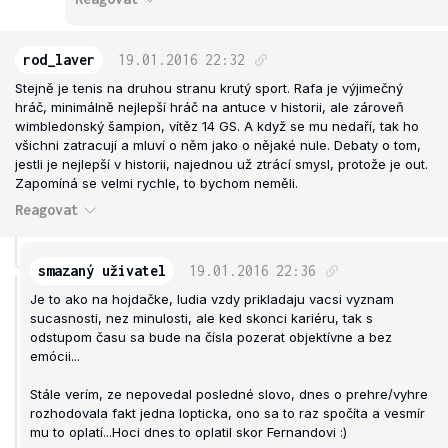
rod_laver
19.01.2016
22:32
Stejně je tenis na druhou stranu krutý sport. Rafa je výjimečný
hráč, minimálně nejlepší hráč na antuce v historii, ale zároveň
wimbledonský šampion, vítěz 14 GS. A když se mu nedaří, tak ho
všichni zatracují a mluví o něm jako o nějaké nule. Debaty o tom,
jestli je nejlepší v historii, najednou už ztrácí smysl, protože je out.
Zapomíná se velmi rychle, to bychom neměli.
Reagovat
smazaný uživatel
19.01.2016
22:36
Je to ako na hojdačke, ludia vzdy prikladaju vacsi vyznam
sucasnosti, nez minulosti, ale ked skonci kariéru, tak s
odstupom času sa bude na čísla pozerat objektívne a bez
emócii...
Stále verím, ze nepovedal posledné slovo, dnes o prehre/vyhre
rozhodovala fakt jedna lopticka, ono sa to raz spočíta a vesmír
mu to oplatí...Hoci dnes to oplatil skor Fernandovi :)