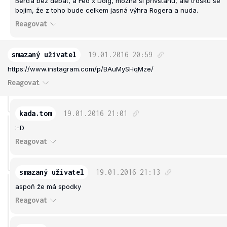
Berďa bez debat, a Fed x Dolg, možná si přivstanu, ale trošku se
bojím, že z toho bude celkem jasná výhra Rogera a nuda.
Reagovat
smazaný uživatel
19.01.2016
20:59
https://www.instagram.com/p/BAuMySHqMze/
Reagovat
kada.tom
19.01.2016
21:01
:-D
Reagovat
smazaný uživatel
19.01.2016
21:13
aspoň že má spodky
Reagovat