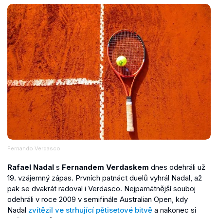
Fernando Verdasco
Rafael Nadal
s
Fernandem Verdaskem
dnes odehráli už
19. vzájemný zápas. Prvních patnáct duelů vyhrál Nadal, až
pak se dvakrát radoval i Verdasco. Nejpamátnější souboj
odehráli v roce 2009 v semifinále Australian Open, kdy
Nadal
zvítězil ve strhující pětisetové bitvě
a nakonec si