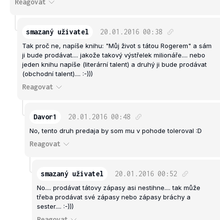
Reagovat
smazaný uživatel
20.01.2016
00:38
Tak proč ne, napíše knihu: "Můj život s tátou Rogerem" a sám
ji bude prodávat.... jakože takový výstřelek milionáře.... nebo
jeden knihu napíše (literární talent) a druhý ji bude prodávat
(obchodní talent).... :-)))
Reagovat
Davor1
20.01.2016
00:48
No, tento druh predaja by som mu v pohode toleroval :D
Reagovat
smazaný uživatel
20.01.2016
00:52
No.... prodávat tátovy zápasy asi nestihne.... tak může
třeba prodávat své zápasy nebo zápasy bráchy a
sester.... :-)))
Reagovat