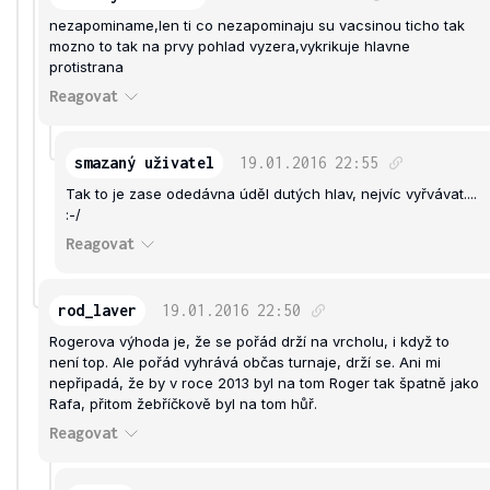
nezapominame,len ti co nezapominaju su vacsinou ticho tak
mozno to tak na prvy pohlad vyzera,vykrikuje hlavne
protistrana
Reagovat
smazaný uživatel
19.01.2016
22:55
Tak to je zase odedávna úděl dutých hlav, nejvíc vyřvávat....
:-/
Reagovat
rod_laver
19.01.2016
22:50
Rogerova výhoda je, že se pořád drží na vrcholu, i když to
není top. Ale pořád vyhrává občas turnaje, drží se. Ani mi
nepřipadá, že by v roce 2013 byl na tom Roger tak špatně jako
Rafa, přitom žebříčkově byl na tom hůř.
Reagovat