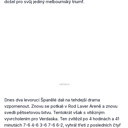
došel pro svůj jediný melbournský triumf.
Dnes dva levorucí Španělé dali na tehdejší drama
vzpomenout. Znovu se potkali v Rod Laver Areně a znovu
svedli pětisetovou bitvu. Tentokrát však s vítězným
vyvrcholením pro Verdaska. Ten zvítězil po 4 hodinách a 41
minutách 7-6 4-6 3-6 7-6 6-2, vyhrál třetí z posledních čtyř