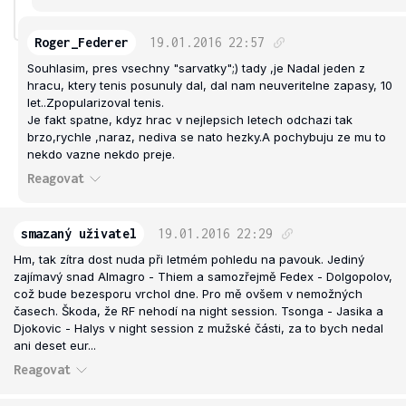
Roger_Federer
19.01.2016
22:57
Souhlasim, pres vsechny "sarvatky";) tady ,je Nadal jeden z
hracu, ktery tenis posunuly dal, dal nam neuveritelne zapasy, 10
let..Zpopularizoval tenis.
Je fakt spatne, kdyz hrac v nejlepsich letech odchazi tak
brzo,rychle ,naraz, nediva se nato hezky.A pochybuju ze mu to
nekdo vazne nekdo preje.
Reagovat
smazaný uživatel
19.01.2016
22:29
Hm, tak zítra dost nuda při letmém pohledu na pavouk. Jediný
zajímavý snad Almagro - Thiem a samozřejmě Fedex - Dolgopolov,
což bude bezesporu vrchol dne. Pro mě ovšem v nemožných
časech. Škoda, že RF nehodí na night session. Tsonga - Jasika a
Djokovic - Halys v night session z mužské části, za to bych nedal
ani deset eur...
Reagovat