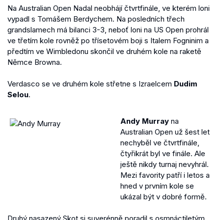
Na Australian Open Nadal neobhájí čtvrtfinále, ve kterém loni
vypadl s Tomášem Berdychem. Na posledních třech
grandslamech má bilanci 3-3, neboť loni na US Open prohrál
ve třetím kole rovněž po třísetovém boji s Italem Fogninim a
předtím ve Wimbledonu skončil ve druhém kole na raketě
Němce Browna.
Verdasco se ve druhém kole střetne s Izraelcem
Dudim
Selou
.
Andy Murray
na
Australian Open už šest let
nechyběl ve čtvrtfinále,
čtyřikrát byl ve finále. Ale
ještě nikdy turnaj nevyhrál.
Mezi favority patří i letos a
hned v prvním kole se
ukázal být v dobré formě.
Druhý nasazený Skot si suverénně poradil s osmnáctiletým