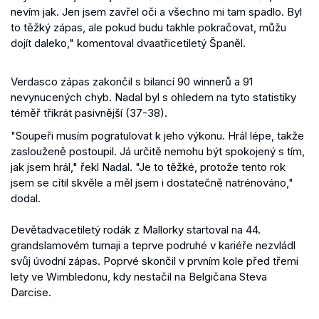
nevím jak. Jen jsem zavřel oči a všechno mi tam spadlo. Byl
to těžký zápas, ale pokud budu takhle pokračovat, můžu
dojít daleko," komentoval dvaatřicetiletý Španěl.
Verdasco zápas zakončil s bilancí 90 winnerů a 91
nevynucených chyb. Nadal byl s ohledem na tyto statistiky
téměř třikrát pasivnější (37-38).
"Soupeři musím pogratulovat k jeho výkonu. Hrál lépe, takže
zaslouženě postoupil. Já určitě nemohu být spokojený s tím,
jak jsem hrál," řekl Nadal.
"Je to těžké, protože tento rok
jsem se cítil skvěle a měl jsem i dostatečně natrénováno,"
dodal.
Devětadvacetiletý rodák z Mallorky startoval na 44.
grandslamovém turnaji a teprve podruhé v kariéře nezvládl
svůj úvodní zápas. Poprvé skončil v prvním kole před třemi
lety ve Wimbledonu, kdy nestačil na Belgičana Steva
Darcise.