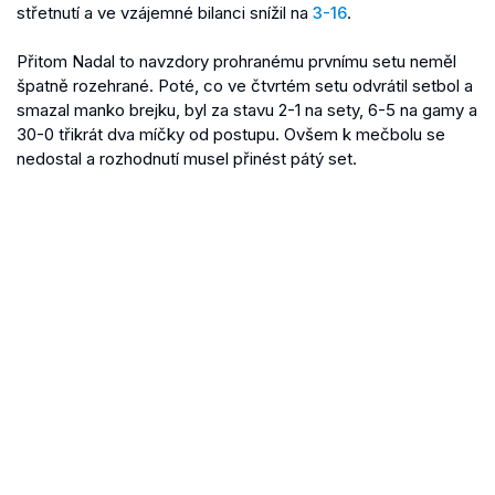
střetnutí a ve vzájemné bilanci snížil na
3-16
.
Přitom Nadal to navzdory prohranému prvnímu setu neměl
špatně rozehrané. Poté, co ve čtvrtém setu odvrátil setbol a
smazal manko brejku, byl za stavu 2-1 na sety, 6-5 na gamy a
30-0 třikrát dva míčky od postupu. Ovšem k mečbolu se
nedostal a rozhodnutí musel přinést pátý set.