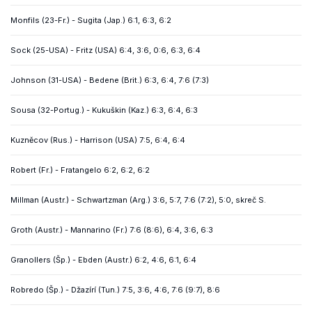
Monfils (23-Fr.) - Sugita (Jap.) 6:1, 6:3, 6:2
Sock (25-USA) - Fritz (USA) 6:4, 3:6, 0:6, 6:3, 6:4
Johnson (31-USA) - Bedene (Brit.) 6:3, 6:4, 7:6 (7:3)
Sousa (32-Portug.) - Kukuškin (Kaz.) 6:3, 6:4, 6:3
Kuzněcov (Rus.) - Harrison (USA) 7:5, 6:4, 6:4
Robert (Fr.) - Fratangelo 6:2, 6:2, 6:2
Millman (Austr.) - Schwartzman (Arg.) 3:6, 5:7, 7:6 (7:2), 5:0, skreč S.
Groth (Austr.) - Mannarino (Fr.) 7:6 (8:6), 6:4, 3:6, 6:3
Granollers (Šp.) - Ebden (Austr.) 6:2, 4:6, 6:1, 6:4
Robredo (Šp.) - Džazírí (Tun.) 7:5, 3:6, 4:6, 7:6 (9:7), 8:6