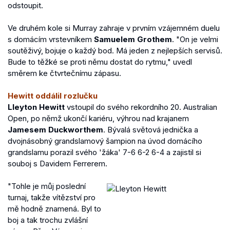
odstoupit.
Ve druhém kole si Murray zahraje v prvním vzájemném duelu
s domácím vrstevníkem
Samuelem Grothem
. "On je velmi
soutěživý, bojuje o každý bod. Má jeden z nejlepších servisů.
Bude to těžké se proti němu dostat do rytmu," uvedl
směrem ke čtvrtečnímu zápasu.
Hewitt oddálil rozlučku
Lleyton Hewitt
vstoupil do svého rekordního 20. Australian
Open, po němž ukončí kariéru, výhrou nad krajanem
Jamesem Duckworthem
. Bývalá světová jednička a
dvojnásobný grandslamový šampion na úvod domácího
grandslamu porazil svého 'žáka' 7-6 6-2 6-4 a zajistil si
souboj s Davidem Ferrerem.
"Tohle je můj poslední
turnaj, takže vítězství pro
mě hodně znamená. Byl to
boj a tak trochu zvlášní