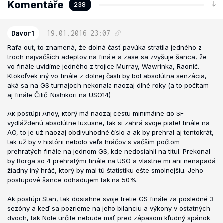
Komentáře
238
Davor1
19.01.2016
23:07
Rafa out, to znamená, že dolná časť pavúka stratila jedného z
troch najväčších adeptov na finále a zase sa zvyšuje šanca, že
vo finále uvidíme jedného z trojice Murray, Wawrinka, Raonič.
Ktokoľvek iný vo finále z dolnej časti by bol absolútna senzácia,
aká sa na GS turnajoch nekonala naozaj dlhé roky (a to počítam
aj finále Čilič-Nishikori na USO14).
Ak postúpi Andy, ktorý má naozaj cestu minimálne do SF
vydláždenú absolútne luxusne, tak si zahrá svoje piate! finále na
AO, to je už naozaj obdivuhodné číslo a ak by prehral aj tentokrát,
tak už by v histórii nebolo veľa hráčov s väčším počtom
prehratých finále na jednom GS, kde nedosiahli na titul. Prekonal
by Borga so 4 prehratými finále na USO a vlastne mi ani nenapadá
žiadny iný hráč, ktorý by mal tú štatistiku ešte smolnejšiu. Jeho
postupové šance odhadujem tak na 50%.
Ak postúpi Stan, tak dosiahne svoje tretie GS finále za posledné 3
sezóny a keď sa pozrieme na jeho bilanciu a výkony v ostatných
dvoch, tak Nole určite nebude mať pred zápasom kľudný spánok