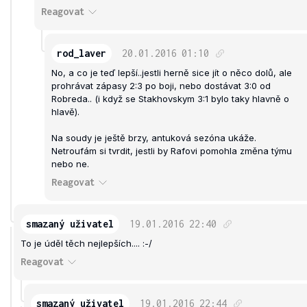
Reagovat
rod_laver
20.01.2016
01:10
No, a co je teď lepší..jestli herně sice jít o něco dolů, ale
prohrávat zápasy 2:3 po boji, nebo dostávat 3:0 od
Robreda.. (i když se Stakhovskym 3:1 bylo taky hlavně o
hlavě).
Na soudy je ještě brzy, antuková sezóna ukáže.
Netroufám si tvrdit, jestli by Rafovi pomohla změna týmu
nebo ne.
Reagovat
smazaný uživatel
19.01.2016
22:40
To je úděl těch nejlepších.... :-/
Reagovat
smazaný uživatel
19.01.2016
22:44