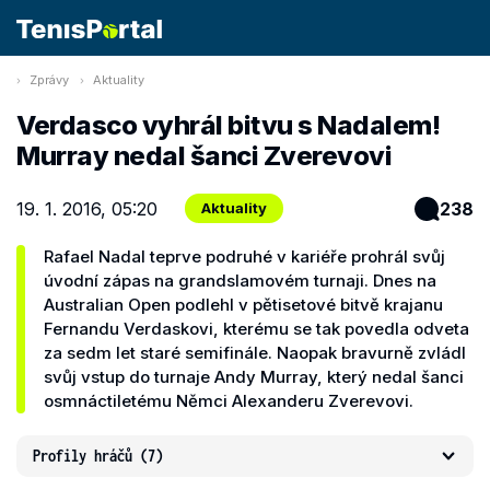
Zprávy
Aktuality
Verdasco vyhrál bitvu s Nadalem!
Murray nedal šanci Zverevovi
19. 1. 2016, 05:20
238
Aktuality
Rafael Nadal teprve podruhé v kariéře prohrál svůj
úvodní zápas na grandslamovém turnaji. Dnes na
Australian Open podlehl v pětisetové bitvě krajanu
Fernandu Verdaskovi, kterému se tak povedla odveta
za sedm let staré semifinále. Naopak bravurně zvládl
svůj vstup do turnaje Andy Murray, který nedal šanci
osmnáctiletému Němci Alexanderu Zverevovi.
Profily hráčů
(7)