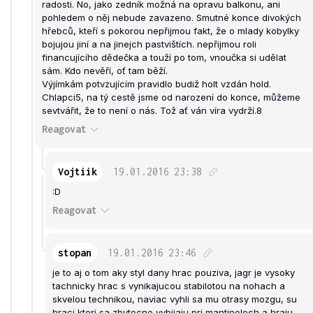
radosti. No, jako zedník možná na opravu balkonu, ani
pohledem o něj nebude zavazeno. Smutné konce divokých
hřebců, kteří s pokorou nepřijmou fakt, že o mlady kobylky
bojujou jiní a na jinejch pastvištích. nepřijmou roli
financujícího dědečka a touží po tom, vnoučka si udělat
sám. Kdo nevěří, oť tam běží.
Výjímkám potvzujícím pravidlo budiž holt vzdán hold.
Chlapci5, na tý cestě jsme od narození do konce, můžeme
sevtvářit, že to není o nás. Tož ať ván víra vydrží.8
Reagovat
Vojtiik
19.01.2016
23:38
:D
Reagovat
stopan
19.01.2016
23:46
je to aj o tom aky styl dany hrac pouziva, jagr je vysoky
tachnicky hrac s vynikajucou stabilotou na nohach a
skvelou technikou, naviac vyhli sa mu otrasy mozgu, su
hraci ktori sa zbytocne vybijaju pri mantineloch a hraju