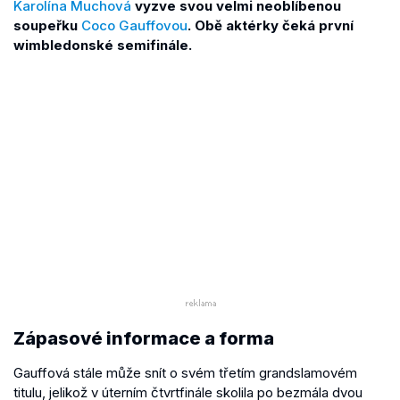
Karolína Muchová
vyzve svou velmi neoblíbenou
soupeřku
Coco Gauffovou
. Obě aktérky čeká první
wimbledonské semifinále.
Zápasové informace a forma
Gauffová stále může snít o svém třetím grandslamovém
titulu, jelikož v úterním čtvrtfinále skolila po bezmála dvou