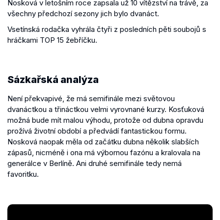
Nosková v letošním roce zapsala už 10 vítězství na trávě, za
všechny předchozí sezony jich bylo dvanáct.
Vsetínská rodačka vyhrála čtyři z posledních pěti soubojů s
hráčkami TOP 15 žebříčku.
Sázkařská analýza
Není překvapivé, že má semifinále mezi světovou
dvanáctkou a třináctkou velmi vyrovnané kurzy. Kosťuková
možná bude mít malou výhodu, protože od dubna opravdu
prožívá životní období a předvádí fantastickou formu.
Nosková naopak měla od začátku dubna několik slabších
zápasů, nicméně i ona má výbornou fazónu a kralovala na
generálce v Berlíně. Ani druhé semifinále tedy nemá
favoritku.