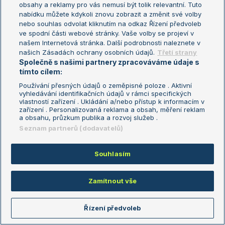
obsahy a reklamy pro vás nemusí být tolik relevantní. Tuto
Ja to vim ... proto ji moc fandim, ale neverim. Za to
nabídku můžete kdykoli znovu zobrazit a změnit své volby
Linde verim naplno. Nikdo nema hlavu jako Linda.
nebo souhlas odvolat kliknutím na odkaz Řízení předvoleb
ve spodní části webové stránky. Vaše volby se projeví v
Reagovat
našem Internetová stránka. Další podrobnosti naleznete v
našich Zásadách ochrany osobních údajů.
Třetí strany
Společně s našimi partnery zpracováváme údaje s
Liverpool22
09.07.2026
11:59
tímto cílem:
Linda je flegmatička a introvertka což může být
Používání přesných údajů o zeměpisné poloze . Aktivní
výhoda. Ani žebříček neřeší
Je jí jedno jestli je 12,
vyhledávání identifikačních údajů v rámci specifických
10 nebo 7......
vlastností zařízení . Ukládání a/nebo přístup k informacím v
zařízení . Personalizovaná reklama a obsah, měření reklam
Reagovat
a obsahu, průzkum publika a rozvoj služeb .
Seznam partnerů (dodavatelů)
Tomas_Smid_fan
09.07.2026
12:10
Souhlasím
samozřejmě, zajímá ji jen 1.místo
Reagovat
Zamítnout vše
alcaraz.dva
09.07.2026
12:22
Řízení předvoleb
Jasny...Keca
Nehledě na prohlášení...bude to