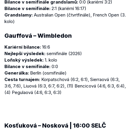
Bilance v semifinále grandslamů:
0:0 (kariérní 3:2)
Bilance v semifinále:
2:1 (kariérní 16:17)
Grandslamy:
Australian Open (čtvrtfinále), French Open (3.
kolo)
Gauffová – Wimbledon
Kariérní bilance:
16:6
Nejlepší výsledek:
semifinále (2026)
Loňský výsledek:
1. kolo
Bilance v semifinále:
0:0
Generálka:
Berlín (osmifinále)
Cesta turnajem:
Korpatschová (6:2, 6:1), Sierraová (6:3,
3:6, 7:6), Liuová (6:3, 6:7, 6:2), (11) Bencicová (4:6, 6:3, 6:4),
(4) Pegulaová (4:6, 6:3, 6:3)
Kosťuková – Nosková | 16:00 SELČ