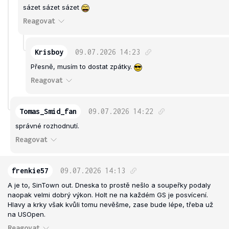
sázet sázet sázet
Reagovat
Krisboy
09.07.2026
14:23
Přesně, musím to dostat zpátky.
Reagovat
Tomas_Smid_fan
09.07.2026
14:22
správné rozhodnutí.
Reagovat
frenkie57
09.07.2026
14:13
A je to, SinTown out. Dneska to prostě nešlo a soupeřky podaly
naopak velmi dobrý výkon. Holt ne na každém GS je posvícení.
Hlavy a krky však kvůli tomu nevěšme, zase bude lépe, třeba už
na USOpen.
Reagovat