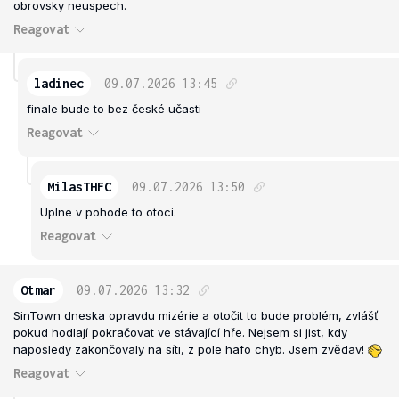
obrovsky neuspech.
Reagovat
ladinec
09.07.2026
13:45
finale bude to bez české učasti
Reagovat
MilasTHFC
09.07.2026
13:50
Uplne v pohode to otoci.
Reagovat
Otmar
09.07.2026
13:32
SinTown dneska opravdu mizérie a otočit to bude problém, zvlášť
pokud hodlají pokračovat ve stávající hře. Nejsem si jist, kdy
naposledy zakončovaly na síti, z pole hafo chyb. Jsem zvědav!
Reagovat