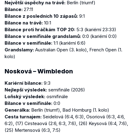
Největší úspěchy na trávě:
Berlín (triumf)
Bilance:
27:11
Bilance z posledních 10 zápasů:
9:1
Bilance na trávě:
10:1
Bilance proti hráčkám TOP 20:
5:3 (kariérní 23:33)
Bilance v semifinále grandslamů:
0:0 (kariérní 0:0)
Bilance v semifinále:
1:1 (kariérní 6:6)
Grandslamy:
Australian Open (3. kolo), French Open (1.
kolo)
Nosková – Wimbledon
Kariérní bilance:
9:3
Nejlepší výsledek:
semifinále (2026)
Loňský výsledek:
osmifinále
Bilance v semifinále:
0:0
Generálka:
Berlín (triumf), Bad Homburg (1. kolo)
Cesta turnajem:
Seidelová (6:4, 6:3), Osoriová (6:3, 4:6,
6:2), (17) Cirsteaová (2:6, 6:3, 7:6), (26) Keysová (6:4, 7:6),
(25) Mertensová (6:3, 7:5)