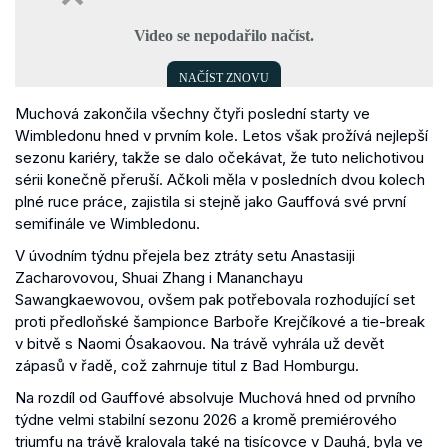
Muchová zakončila všechny čtyři poslední starty ve
Wimbledonu hned v prvním kole. Letos však prožívá nejlepší
sezonu kariéry, takže se dalo očekávat, že tuto nelichotivou
sérii konečně přeruší. Ačkoli měla v posledních dvou kolech
plné ruce práce, zajistila si stejně jako Gauffová své první
semifinále ve Wimbledonu.
V úvodním týdnu přejela bez ztráty setu Anastasiji
Zacharovovou, Shuai Zhang i Mananchayu
Sawangkaewovou, ovšem pak potřebovala rozhodující set
proti předloňské šampionce Barboře Krejčíkové a tie-break
v bitvě s Naomi Ósakaovou. Na trávě vyhrála už devět
zápasů v řadě, což zahrnuje titul z Bad Homburgu.
Na rozdíl od Gauffové absolvuje Muchová hned od prvního
týdne velmi stabilní sezonu 2026 a kromě premiérového
triumfu na trávě kralovala také na tisícovce v Dauhá, byla ve