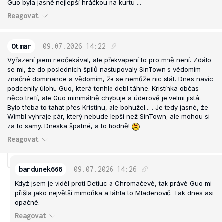
Guo byla jasně nejlepší hráčkou na kurtu ...
Reagovat
Otmar
09.07.2026
14:22
Vyřazení jsem neočekával, ale překvapení to pro mně není. Zdálo
se mi, že do posledních špílů nastupovaly SinTown s vědomím
značné dominance a vědomím, že se nemůže nic stát. Dnes navíc
podcenily úlohu Guo, která tenhle debl táhne. Kristínka občas
něco trefí, ale Guo minimálně chybuje a úderově je velmi jistá.
Bylo třeba to tahat přes Kristínu, ale bohužel... . Je tedy jasné, že
Wimbl vyhraje pár, který nebude lepší než SinTown, ale mohou si
za to samy. Dneska špatné, a to hodně!
Reagovat
bardunek666
09.07.2026
14:26
Když jsem je viděl proti Detiuc a Chromačevě, tak právě Guo mi
přišla jako největší mimoňka a táhla to Mladenovič. Tak dnes asi
opačně.
Reagovat