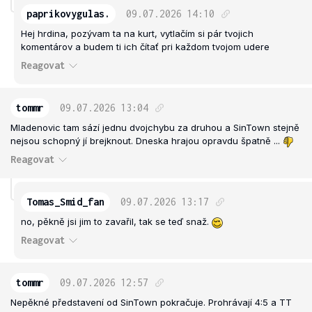
paprikovygulas.
09.07.2026
14:10
Hej hrdina, pozývam ta na kurt, vytlačím si pár tvojich
komentárov a budem ti ich čítať pri každom tvojom udere
Reagovat
tommr
09.07.2026
13:04
Mladenovic tam sází jednu dvojchybu za druhou a SinTown stejně
nejsou schopný jí brejknout. Dneska hrajou opravdu špatně ...
Reagovat
Tomas_Smid_fan
09.07.2026
13:17
no, pěkně jsi jim to zavařil, tak se teď snaž.
Reagovat
tommr
09.07.2026
12:57
Nepěkné představení od SinTown pokračuje. Prohrávají 4:5 a TT