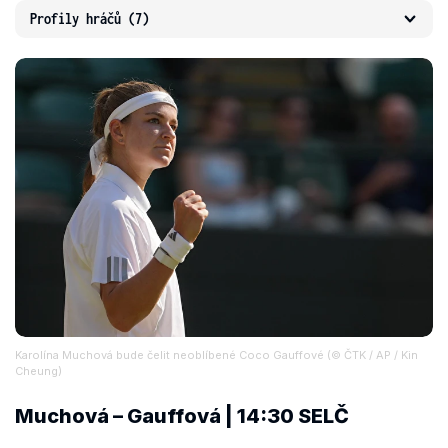
Profily hráčů
(7)
Karolína Muchová bude čelit neoblíbené Coco Gauffové (© ČTK / AP / Kin
Cheung)
Muchová – Gauffová | 14:30 SELČ