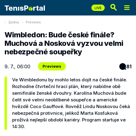
Zprávy
Previews
Wimbledon: Bude české finále?
Muchová a Nosková vyzvou velmi
nebezpečné soupeřky
9. 7., 06:00
81
Previews
Ve Wimbledonu by mohlo letos dojít na české finále.
Rozhodne čtvrteční hrací plán, který nabídne obě
semifinále ženské dvouhry. Karolína Muchová bude
čelit své velmi neoblíbené soupeřce a americké
hvězdě Coco Gauffové. Rovněž Lindu Noskovou čeká
nebezpečná protivnice, jelikož Marta Kosťuková
prožívá nejlepší období kariéry. Program startuje ve
14:30.