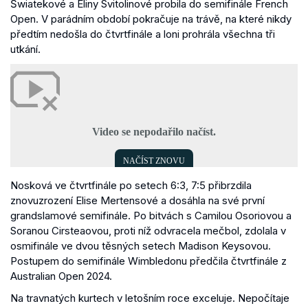
Šwiatekové a Eliny Svitolinové probila do semifinále French
Open. V parádním období pokračuje na trávě, na které nikdy
předtím nedošla do čtvrtfinále a loni prohrála všechna tři
utkání.
Nosková ve čtvrtfinále po setech 6:3, 7:5 přibrzdila
znovuzrození Elise Mertensové a dosáhla na své první
grandslamové semifinále. Po bitvách s Camilou Osoriovou a
Soranou Cirsteaovou, proti níž odvracela mečbol, zdolala v
osmifinále ve dvou těsných setech Madison Keysovou.
Postupem do semifinále Wimbledonu předčila čtvrtfinále z
Australian Open 2024.
Na travnatých kurtech v letošním roce exceluje. Nepočítaje