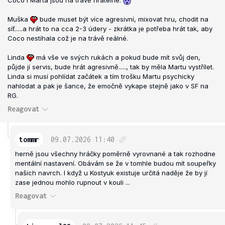
Coco i Marta jsou na trávě hratelné.
Muška
bude muset být více agresivní, mixovat hru, chodit na
síť.....a hrát to na cca 2-3 údery - zkrátka je potřeba hrát tak, aby
Coco nestíhala což je na trávě reálné.
Linda
má vše ve svých rukách a pokud bude mít svůj den,
půjde jí servis, bude hrát agresivně....., tak by měla Martu vystřílet.
Linda si musí pohlídat začátek a tím trošku Martu psychicky
nahlodat a pak je šance, že emočně vykape stejně jako v SF na
RG.
Reagovat
tommr
09.07.2026
11:40
herně jsou všechny hráčky poměrně vyrovnané a tak rozhodne
mentální nastavení. Obávám se že v tomhle budou mít soupeřky
našich navrch. I když u Kostyuk existuje určitá naděje že by jí
zase jednou mohlo rupnout v kouli ...
Reagovat