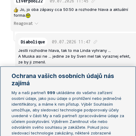
Liverpool22
09.07.2026
11:45
Jo, jo oba zápasy cca 50:50 a rozhodne hlava a aktuální
forma.
Reagovat
Diabolique
09.07.2026
11:47
Jestli rozhodne hlava, tak to ma Linda vyhrany ...
A Muska asi ne ... jedine ze by Sven mel tak vyraznej efekt,
ze by ji zmenil.
Reagovat
Ochrana vašich osobních údajů nás
zajímá
tommr
09.07.2026
11:51
My a naši partneři
999
ukládáme do vašeho zařízení
Karolína sice říká že na trávě to mají 0:0, ale v hlavě jí
osobní údaje, jako jsou údaje o prohlížení nebo jedinečné
určitě straší těch 0:6 na hardu. To nezmění ani
identifikátory, a máme k nim přístup. Výběr Souhlasím
Groeneveld ...
umožňuje, aby sledovací technologie podporovaly účely
uvedené v části My a naši partneři zpracováváme údaje za
Reagovat
účelem poskytování. Výběrem Zamítnout vše nebo
odvoláním svého souhlasu je zakážete. Pokud jsou
sledovací technologie zakázány, některé zobrazené
Diabolique
09.07.2026
11:55