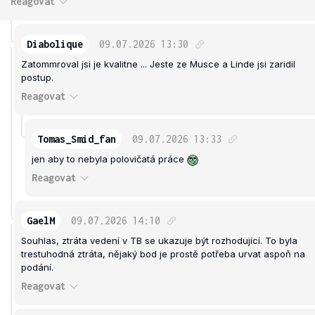
Reagovat
Diabolique
09.07.2026
13:30
Zatommroval jsi je kvalitne ... Jeste ze Musce a Linde jsi zaridil
postup.
Reagovat
Tomas_Smid_fan
09.07.2026
13:33
jen aby to nebyla polovičatá práce
Reagovat
GaelM
09.07.2026
14:10
Souhlas, ztráta vedení v TB se ukazuje být rozhodující. To byla
trestuhodná ztráta, nějaký bod je prostě potřeba urvat aspoň na
podání.
Reagovat