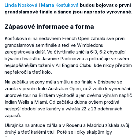
Linda Nosková
i
Marta Kosťuková
budou bojovat o první
grandslamové finále a šance jsou naprosto vyrovnané.
Zápasové informace a forma
Kosťuková si na nedávném French Open zahrála své první
grandslamové semifinále a teď ve Wimbledonu
zaregistrovala další. Ve čtvrtfinále zničila 6:3, 6:2 chybující
bývalou finalistku Jasmine Paoliniovou a pokračuje ve svém
nejúspěšnějším tažení v All England Clubu, kde nikdy předtím
nepřekročila třetí kolo.
Na začátku sezony měla smůlu a po finále v Brisbane se
zranila v prvním kole Australian Open, což vedlo k vynechání
únorové tour na Blízkém východě a jen dvěma výhrám napříč
Indian Wells a Miami. Od začátku dubna ovšem prožívá
nejlepší období své kariéry a vyhrála 22 z 23 odehraných
zápasů.
Ukrajinka na antuce zářila a v Rouenu a Madridu získala svůj
druhý a třetí kariérní titul. Poté se i díky skalpům Igy