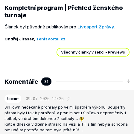
Kompletní program
|
Přehled ženského
turnaje
Článek byl původně publikován pro
Livesport Zprávy
.
Ondřej Jirásek,
TenisPortal.cz
Všechny články v sekci - Previews
Komentáře
81
tommr
09.07.2026
14:26
SinTown nečekaně prohrály po velmi špatném výkonu. Soupeřky
přitom byly i tak k poražení: v prvním setu SinTown neproměnily 1
setbol, ve druhém dokonce 2 setboly ...
Katce dneska viditelně strašilo na věži a TT s tím nebyla schopná
nic udělat protože na tom byla ještě hůř ...