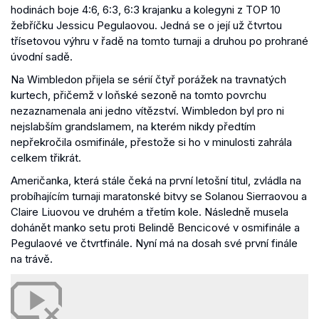
hodinách boje 4:6, 6:3, 6:3 krajanku a kolegyni z TOP 10
žebříčku Jessicu Pegulaovou. Jedná se o její už čtvrtou
třísetovou výhru v řadě na tomto turnaji a druhou po prohrané
úvodní sadě.
Na Wimbledon přijela se sérií čtyř porážek na travnatých
kurtech, přičemž v loňské sezoně na tomto povrchu
nezaznamenala ani jedno vítězství. Wimbledon byl pro ni
nejslabším grandslamem, na kterém nikdy předtím
nepřekročila osmifinále, přestože si ho v minulosti zahrála
celkem třikrát.
Američanka, která stále čeká na první letošní titul, zvládla na
probíhajícím turnaji maratonské bitvy se Solanou Sierraovou a
Claire Liuovou ve druhém a třetím kole. Následně musela
dohánět manko setu proti Belindě Bencicové v osmifinále a
Pegulaové ve čtvrtfinále. Nyní má na dosah své první finále
na trávě.