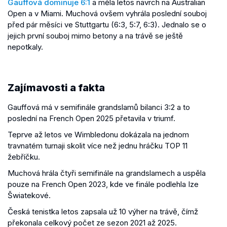
Gauffová dominuje 6:1
a měla letos navrch na Australian
Open a v Miami. Muchová ovšem vyhrála poslední souboj
před pár měsíci ve Stuttgartu (6:3, 5:7, 6:3). Jednalo se o
jejich první souboj mimo betony a na trávě se ještě
nepotkaly.
Zajímavosti a fakta
Gauffová má v semifinále grandslamů bilanci 3:2 a to
poslední na French Open 2025 přetavila v triumf.
Teprve až letos ve Wimbledonu dokázala na jednom
travnatém turnaji skolit více než jednu hráčku TOP 11
žebříčku.
Muchová hrála čtyři semifinále na grandslamech a uspěla
pouze na French Open 2023, kde ve finále podlehla Ize
Šwiatekové.
Česká tenistka letos zapsala už 10 výher na trávě, čímž
překonala celkový počet ze sezon 2021 až 2025.