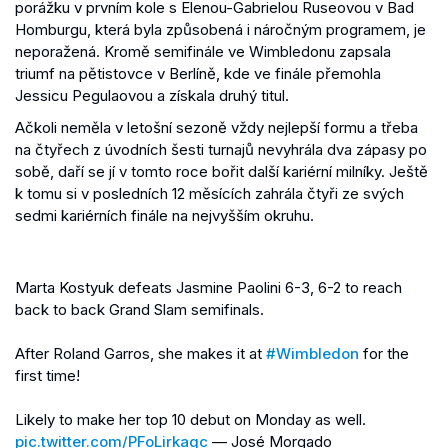
porážku v prvním kole s Elenou-Gabrielou Ruseovou v Bad
Homburgu, která byla způsobená i náročným programem, je
neporažená. Kromě semifinále ve Wimbledonu zapsala
triumf na pětistovce v Berlíně, kde ve finále přemohla
Jessicu Pegulaovou a získala druhý titul.
Ačkoli neměla v letošní sezoně vždy nejlepší formu a třeba
na čtyřech z úvodních šesti turnajů nevyhrála dva zápasy po
sobě, daří se jí v tomto roce bořit další kariérní milníky. Ještě
k tomu si v posledních 12 měsících zahrála čtyři ze svých
sedmi kariérních finále na nejvyšším okruhu.
Marta Kostyuk defeats Jasmine Paolini 6-3, 6-2 to reach
back to back Grand Slam semifinals.
After Roland Garros, she makes it at
#Wimbledon
for the
first time!
Likely to make her top 10 debut on Monday as well.
pic.twitter.com/PFoLirkagc
— José Morgado