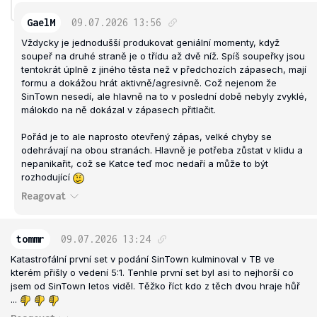
GaelM
09.07.2026
13:56
Vždycky je jednodušší produkovat geniální momenty, když
soupeř na druhé straně je o třídu až dvě níž. Spíš soupeřky jsou
tentokrát úplně z jiného těsta než v předchozích zápasech, mají
formu a dokážou hrát aktivně/agresivně. Což nejenom že
SinTown nesedí, ale hlavně na to v poslední době nebyly zvyklé,
málokdo na ně dokázal v zápasech přitlačit.
Pořád je to ale naprosto otevřený zápas, velké chyby se
odehrávají na obou stranách. Hlavně je potřeba zůstat v klidu a
nepanikařit, což se Katce teď moc nedaří a může to být
rozhodující
Reagovat
tommr
09.07.2026
13:24
Katastrofální první set v podání SinTown kulminoval v TB ve
kterém přišly o vedení 5:1. Tenhle první set byl asi to nejhorší co
jsem od SinTown letos viděl. Těžko říct kdo z těch dvou hraje hůř
...