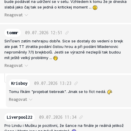
bude podávat na udržení se v setu. Vzhledem k tomu že je dneska
slabá jako čaj tak se jedná o kritickej moment ...
Reagovat
tommr
09.07.2026
12:51
SinTown zatím nehrajou dobře. Sice se dostaly do vedení o brejk
ale pak TT ztratila podání čistou hrou a při podání Mladenovic
neproměnily 7/!) brejkbolů. Jestli se výrazně nezlepší tak budou
mít ještě velký problémy ...
Reagovat
Krisboy
09.07.2026
13:23
Tomu říkám "projebat tiebreak". Jinak se to říct nedá.
Reagovat
Liverpool22
09.07.2026
11:34
Pro Lindu i Mušku je pozitivní, že šance na finále je reálná jelikož