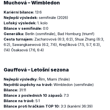
Muchová – Wimbledon
Kariérní bilance:
13:6
Nejlepší výsledek:
semifinále (2026)
Loňský výsledek:
1. kolo
Bilance v semifinále:
0:0
Generálka:
Berlín (osmifinále), Bad Homburg (triumf)
Cesta turnajem:
Zacharovová (6:3, 6:2), Shuai Zhang (6:3,
6:2), Sawangkaewová (6:2, 7:6), Krejčíková (7:5, 5:7, 6:3),
(14) Ósakaová (7:6, 6:4)
Gauffová – Letošní sezona
Nejlepší výsledky:
Řím, Miami (finále)
Největší úspěchy na trávě:
Wimbledon (semifinále)
Bilance:
31:11
Bilance z posledních 10 zápasů:
7:3
Bilance na trávě:
5:1
Bilance proti hráčkám TOP 10:
3:3 (kariérní 36:39)