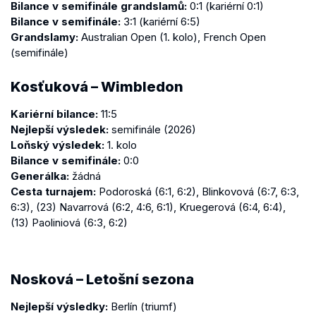
Bilance v semifinále grandslamů:
0:1 (kariérní 0:1)
Bilance v semifinále:
3:1 (kariérní 6:5)
Grandslamy:
Australian Open (1. kolo), French Open
(semifinále)
Kosťuková – Wimbledon
Kariérní bilance:
11:5
Nejlepší výsledek:
semifinále (2026)
Loňský výsledek:
1. kolo
Bilance v semifinále:
0:0
Generálka:
žádná
Cesta turnajem:
Podoroská (6:1, 6:2), Blinkovová (6:7, 6:3,
6:3), (23) Navarrová (6:2, 4:6, 6:1), Kruegerová (6:4, 6:4),
(13) Paoliniová (6:3, 6:2)
Nosková – Letošní sezona
Nejlepší výsledky:
Berlín (triumf)