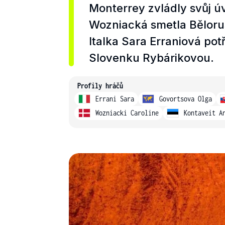
Monterrey zvládly svůj ú
Wozniacká smetla Běloru
Italka Sara Erraniová pot
Slovenku Rybárikovou.
Profily hráčů
Errani Sara
Govortsova Olga
Wozniacki Caroline
Kontaveit A