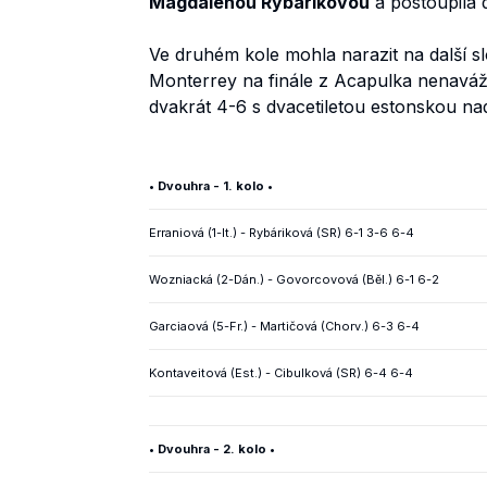
Magdalénou Rybárikovou
a postoupila 
Ve druhém kole mohla narazit na další 
Monterrey na finále z Acapulka nenaváže
dvakrát 4-6 s dvacetiletou estonskou na
• Dvouhra - 1. kolo •
Erraniová (1-It.) - Rybáriková (SR) 6-1 3-6 6-4
Wozniacká (2-Dán.) - Govorcovová (Běl.) 6-1 6-2
Garciaová (5-Fr.) - Martičová (Chorv.) 6-3 6-4
Kontaveitová (Est.) - Cibulková (SR) 6-4 6-4
• Dvouhra - 2. kolo •