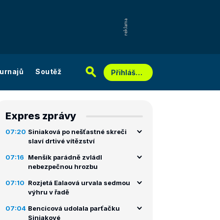
urnajů
Soutěž
Přihlášení
Expres zprávy
07:20
Siniaková po nešťastné skreči
slaví drtivé vítězství
07:16
Menšík parádně zvládl
nebezpečnou hrozbu
07:10
Rozjetá Ealaová urvala sedmou
výhru v řadě
07:04
Bencicová udolala parťačku
Siniakové