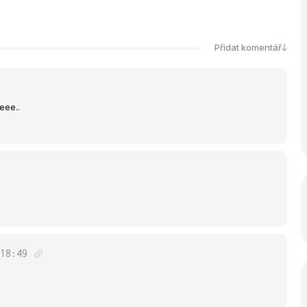
Přidat komentář
eeee..
18:49