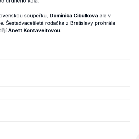
do druhého kola.
slovenskou soupeřku,
Dominika Cibulková
ale v
. Šestadvacetiletá rodačka z Bratislavy prohrála
dějí
Anett Kontaveitovou
.