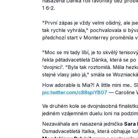
nasazená Dánka roli favoritky bez prob
1 6-2.
"První zápas je vždy velmi ošidný, ale js
tak rychle vyhrála," pochvalovala si býv
předchozí start v Monterrey proměnila v
"Moc se mi tady líbí, je to skvělý tenisový
řekla pětadvacetiletá Dánka, která se po
'dvojnicí'. "Byla tak roztomilá. Měla hez
stejné vlasy jako já," smála se Wozniacká
How adorable is Mia?! A little mini me.. Sh
pic.twitter.com/c88spiYB07
— Caroline 
Ve druhém kole se dvojnásobná finalistk
jediném vzájemném duelu loni na podzim v
Nezaváhala ani nasazená jednička
Sara 
Osmadvacetiletá Italka, která obhajuje lo