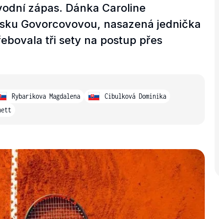
vodní zápas. Dánka Caroline
sku Govorcovovou, nasazená jednička
řebovala tři sety na postup přes
Rybarikova Magdalena
Cibulková Dominika
nett