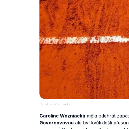
Caroline Wozniacká
Caroline Wozniacká
měla odehrát zápas 
Govorcovovou
ale byl kvůli dešti přes