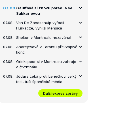
07:00
Gauffová si znovu poradila se
Sakkariovou
07.08.
Van De Zandschulp vyřadil
Hurkacze, vyhlíží Menšíka
07.08.
Shelton v Montrealu nezaváhal
07.08.
Andrejevová v Torontu překvapivě
končí
07.08.
Griekspoor si v Montrealu zahraje
o čtvrtfinále
07.08.
Jódara čeká proti Lehečkovi velký
test, tuší španělská média
Další expres zprávy