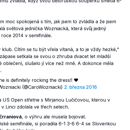
lémů zvládla, když svou běloruskou soupeřku smetla 6-
em moc spokojená s tím, jak jsem to zvládla a že jsem
alá světová jednička Wozniacká, která svůj jediný
 roce 2014 v semifinále.
 klub. Cítím se tu být vřela vítaná, a to je vždy hezké,"
 zápase setkala se svou o zhruba dvacet let mladší
ké oblečení, slušelo jí více než mně. A dokonce měla
.
e is definitely rocking the dress!! ❤️
Wozniacki (@CaroWozniacki)
2. března 2016
a US Open střetne s Mirjanou Lučičovou, kterou v
 Linci zdolala ve třech setech.
Erraniová
, o výhru ale musela bojovat.
ňské semifinále, si poradila 6-1 3-6 6-4 se Slovenkou