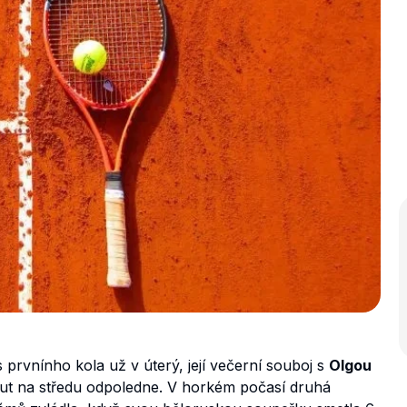
prvnínho kola už v úterý, její večerní souboj s
Olgou
unut na středu odpoledne. V horkém počasí druhá