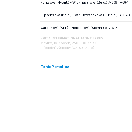
Kontaová (4-Brit.) - Wickmayerová (Belg.) 7-6(6) 7-6(4)
Flipkensová (Belg.) - Van Uytvancková (6-Belg.) 6-2 4-6
Watsonová (Brit.) - Hercogová (Slovin.) 6-2 6-3
• WTA INTERNATIONAL MONTERREY •
Mexiko, tv. povrch, 250.000 dolarů
středeční výsledky (02. 03. 2016)
TenisPortal.cz