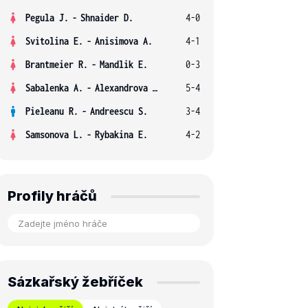
Pegula J.
-
Shnaider D.
4-0
Svitolina E.
-
Anisimova A.
4-1
Brantmeier R.
-
Mandlik E.
0-3
Sabalenka A.
-
Alexandrova E.
5-4
Pieleanu R.
-
Andreescu S.
3-4
Samsonova L.
-
Rybakina E.
4-2
Profily hráčů
Sázkařský žebříček