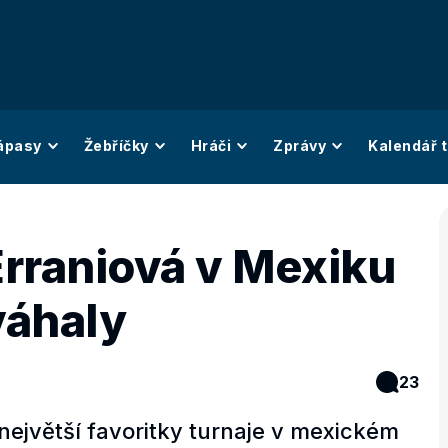
ápasy
Žebříčky
Hráči
Zprávy
Kalendář t
rraniová v Mexiku
váhaly
23
větší favoritky turnaje v mexickém