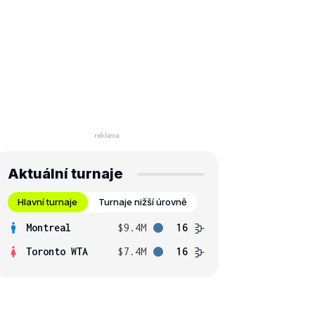
Aktuální turnaje
Hlavní turnaje
Turnaje nižší úrovně
Montreal
$9.4M
16
Toronto WTA
$7.4M
16