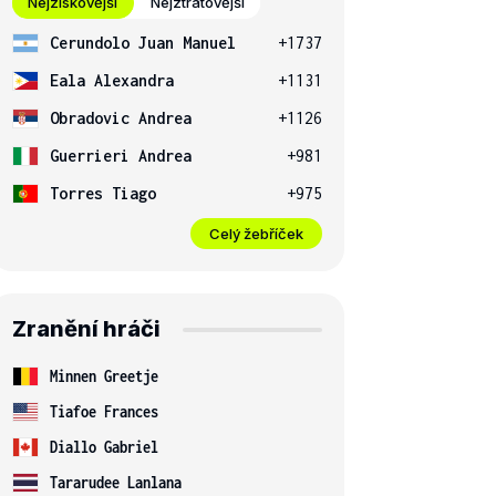
Nejziskovější
Nejztrátovější
Cerundolo Juan Manuel
+1737
Eala Alexandra
+1131
Obradovic Andrea
+1126
Guerrieri Andrea
+981
Torres Tiago
+975
Celý žebříček
Zranění hráči
Minnen Greetje
Tiafoe Frances
Diallo Gabriel
Tararudee Lanlana