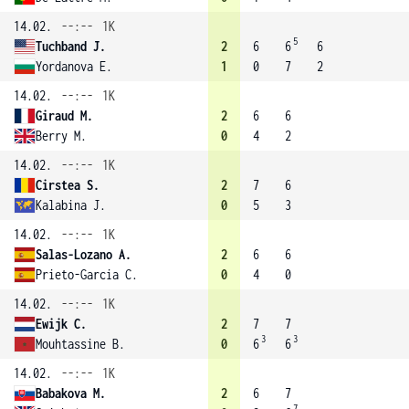
14.02.
--:--
1K
5
Tuchband J.
2
6
6
6
Yordanova E.
1
0
7
2
14.02.
--:--
1K
Giraud M.
2
6
6
Berry M.
0
4
2
14.02.
--:--
1K
Cirstea S.
2
7
6
Kalabina J.
0
5
3
14.02.
--:--
1K
Salas-Lozano A.
2
6
6
Prieto-Garcia C.
0
4
0
14.02.
--:--
1K
Ewijk C.
2
7
7
3
3
Mouhtassine B.
0
6
6
14.02.
--:--
1K
Babakova M.
2
6
7
7