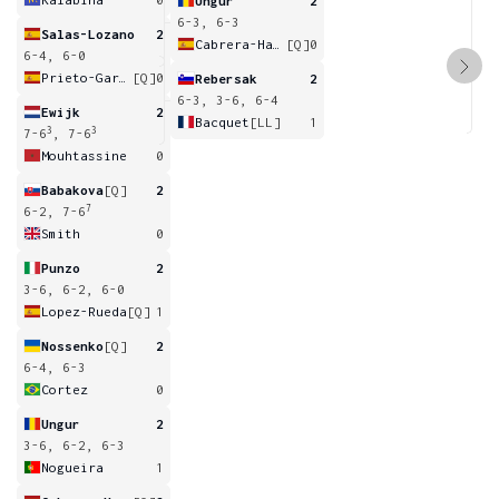
Ungur
2
6-3, 6-3
Salas-Lozano
2
Cabrera-Handt
[Q]
0
6-4, 6-0
Prieto-Garcia
[Q]
0
Rebersak
2
6-3, 3-6, 6-4
Ewijk
2
Bacquet
[LL]
1
3
3
7-6
, 7-6
Mouhtassine
0
Babakova
[Q]
2
7
6-2, 7-6
Smith
0
Punzo
2
3-6, 6-2, 6-0
Lopez-Rueda
[Q]
1
Nossenko
[Q]
2
6-4, 6-3
Cortez
0
Ungur
2
3-6, 6-2, 6-3
Nogueira
1