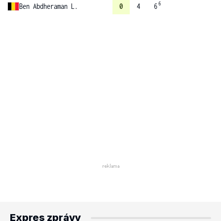
6
Ben Abdheraman L.
0
4
6
Expres zprávy