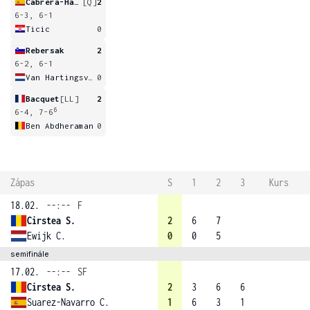
Cabrera-Handt
[Q]
2
6-3, 6-1
Ticic
0
Rebersak
2
6-2, 6-1
Van Hartingsveldt
0
Bacquet
[LL]
2
6
6-4, 7-6
Ben Abdheraman
0
Zápas
S
1
2
3
Kurs
18.02.
--:--
F
Cirstea S.
2
6
7
Ewijk C.
0
0
5
semifinále
17.02.
--:--
SF
Cirstea S.
2
3
6
6
Suarez-Navarro C.
1
6
3
1