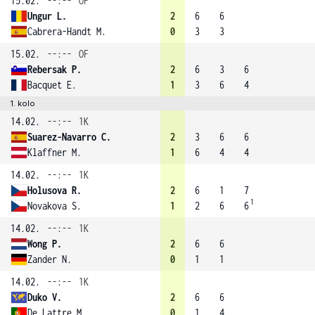
15.02.
--:--
OF
Ungur L.
2
6
6
Cabrera-Handt M.
0
3
3
15.02.
--:--
OF
Rebersak P.
2
6
3
6
Bacquet E.
1
3
6
4
1. kolo
14.02.
--:--
1K
Suarez-Navarro C.
2
3
6
6
Klaffner M.
1
6
4
4
14.02.
--:--
1K
Holusova R.
2
6
1
7
1
Novakova S.
1
2
6
6
14.02.
--:--
1K
Wong P.
2
6
6
Zander N.
0
1
1
14.02.
--:--
1K
Duko V.
2
6
6
De Lattre M.
0
1
4