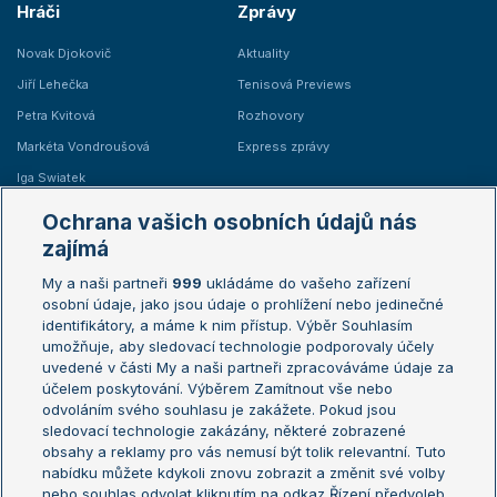
Hráči
Zprávy
Novak Djokovič
Aktuality
Jiří Lehečka
Tenisová Previews
Petra Kvitová
Rozhovory
Markéta Vondroušová
Express zprávy
Iga Swiatek
Marie Bouzková
Ochrana vašich osobních údajů nás
Žebříčky
Kalendář turnajů
zajímá
My a naši partneři
999
ukládáme do vašeho zařízení
Žebříček ATP (muži)
Australian Open
osobní údaje, jako jsou údaje o prohlížení nebo jedinečné
Žebříček WTA (ženy)
French Open
identifikátory, a máme k nim přístup. Výběr Souhlasím
umožňuje, aby sledovací technologie podporovaly účely
Sázkařský žebříček
Wimbledon
uvedené v části My a naši partneři zpracováváme údaje za
US Open
účelem poskytování. Výběrem Zamítnout vše nebo
odvoláním svého souhlasu je zakážete. Pokud jsou
Turnaj mistrů
sledovací technologie zakázány, některé zobrazené
Turnaj mistryň
obsahy a reklamy pro vás nemusí být tolik relevantní. Tuto
Aktualní trendy
nabídku můžete kdykoli znovu zobrazit a změnit své volby
nebo souhlas odvolat kliknutím na odkaz Řízení předvoleb