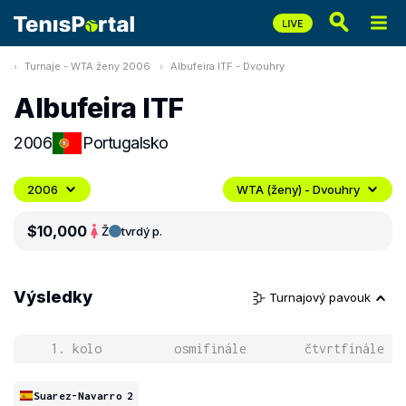
Turnaje - WTA ženy 2006
Albufeira ITF - Dvouhry
Albufeira ITF
2006
Portugalsko
2006
WTA (ženy) - Dvouhry
$10,000
Ž
tvrdý p.
Výsledky
Turnajový pavouk
1. kolo
osmifinále
čtvrtfinále
Suarez-Navarro
2