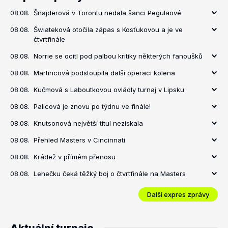
08.08.
Šnajderová v Torontu nedala šanci Pegulaové
08.08.
Šwiateková otočila zápas s Kosťukovou a je ve
čtvrtfinále
08.08.
Norrie se ocitl pod palbou kritiky některých fanoušků
08.08.
Martincová podstoupila další operaci kolena
08.08.
Kučmová s Laboutkovou ovládly turnaj v Lipsku
08.08.
Palicová je znovu po týdnu ve finále!
08.08.
Knutsonová největší titul nezískala
08.08.
Přehled Masters v Cincinnati
08.08.
Krádež v přímém přenosu
08.08.
Lehečku čeká těžký boj o čtvrtfinále na Masters
Další expres zprávy