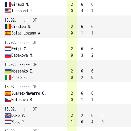
Giraud M.
2
6
6
Tuchband J.
0
4
1
15.02.
--:--
OF
Cirstea S.
2
6
6
Salas-Lozano A.
0
1
1
15.02.
--:--
OF
Ewijk C.
2
6
6
Babakova M.
0
3
2
15.02.
--:--
OF
Nossenko I.
2
6
6
Punzo E.
0
2
0
15.02.
--:--
OF
Suarez-Navarro C.
2
6
6
Holusova R.
0
1
1
15.02.
--:--
OF
Duko V.
2
2
6
6
Wong P.
1
6
4
0