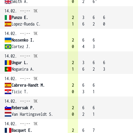
Smith A.
0
2
6
14.02.
--:--
1K
Punzo E.
2
3
6
6
Lopez-Rueda C.
1
6
2
0
14.02.
--:--
1K
Nossenko I.
2
6
6
Cortez J.
0
4
3
14.02.
--:--
1K
Ungur L.
2
3
6
6
Nogueira A.
1
6
2
3
14.02.
--:--
1K
Cabrera-Handt M.
2
6
6
Ticic T.
0
3
1
14.02.
--:--
1K
Rebersak P.
2
6
6
Van Hartingsveldt S.
0
2
1
14.02.
--:--
1K
Bacquet E.
2
6
7