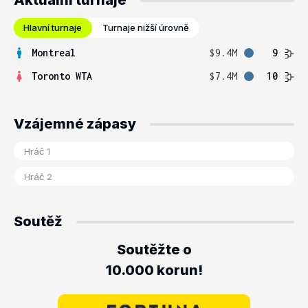
Aktuální turnaje
Hlavní turnaje
Turnaje nižší úrovně
Montreal
$9.4M
9
Toronto WTA
$7.4M
10
Vzájemné zápasy
Soutěž
Soutěžte o
10.000 korun!