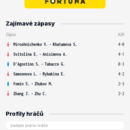
Zajímavé zápasy
Zápas
H2H
Miroshnichenko V.
-
Khatamova S.
4-0
Svitolina E.
-
Anisimova A.
4-1
D'Agostino S.
-
Tabacco G.
0-3
Samsonova L.
-
Rybakina E.
4-2
Fomin S.
-
Zhukov M.
2-3
Zhang J.
-
Zhu C.
2-2
Profily hráčů