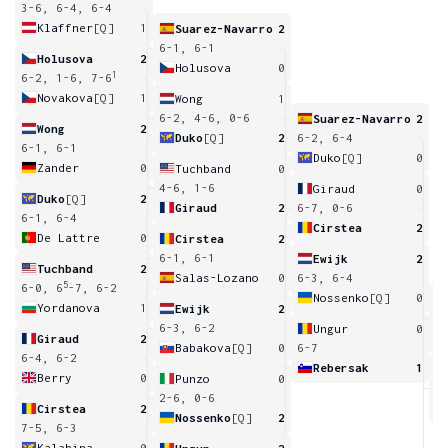
3-6, 6-4, 6-4
Klaffner
[Q]
1
Suarez-Navarro
2
6-1, 6-1
Holusova
2
Holusova
0
1
6-2, 1-6, 7-6
Novakova
[Q]
1
Wong
1
6-2, 4-6, 0-6
Suarez-Navarro
2
Wong
2
Duko
[Q]
2
6-2, 6-4
6-1, 6-1
Duko
[Q]
0
Zander
0
Tuchband
0
4-6, 1-6
Giraud
0
Duko
[Q]
2
Giraud
2
6-7, 0-6
6-1, 6-4
Cirstea
2
De Lattre
0
Cirstea
2
6-1, 6-1
Ewijk
2
Tuchband
2
Salas-Lozano
0
6-3, 6-4
5
6-0, 6
-7, 6-2
Nossenko
[Q]
0
Yordanova
1
Ewijk
2
6
6-3, 6-2
Ungur
0
Giraud
2
Babakova
[Q]
0
6-7
6-4, 6-2
Rebersak
1
Berry
0
Punzo
0
6
2-6, 0-6
Cirstea
2
Nossenko
[Q]
2
7-5, 6-3
Kalabina
0