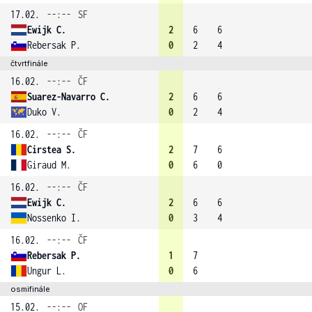
17.02.
--:--
SF
Ewijk C.
2
6
6
Rebersak P.
0
2
4
čtvrtfinále
16.02.
--:--
ČF
Suarez-Navarro C.
2
6
6
Duko V.
0
2
4
16.02.
--:--
ČF
Cirstea S.
2
7
6
Giraud M.
0
6
0
16.02.
--:--
ČF
Ewijk C.
2
6
6
Nossenko I.
0
3
4
16.02.
--:--
ČF
Rebersak P.
1
7
Ungur L.
0
6
osmifinále
15.02.
--:--
OF