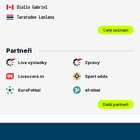
Diallo Gabriel
Tararudee Lanlana
Celý seznam
Partneři
Live výsledky
Zprávy
Livescore.in
Sport odds
EuroFotbal
eFotbal
Další partneři