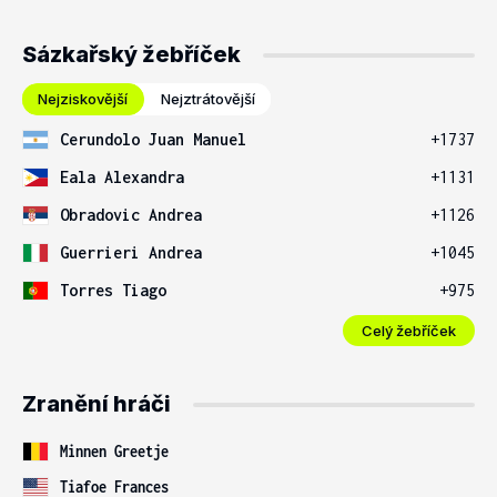
Sázkařský žebříček
Nejziskovější
Nejztrátovější
Cerundolo Juan Manuel
+1737
Eala Alexandra
+1131
Obradovic Andrea
+1126
Guerrieri Andrea
+1045
Torres Tiago
+975
Celý žebříček
Zranění hráči
Minnen Greetje
Tiafoe Frances