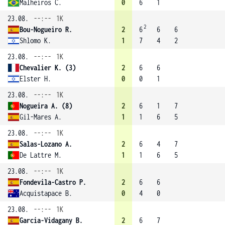
Malheiros C.
0
6
1
23.08.
--:--
1K
2
Bou-Nogueiro R.
2
6
6
6
Shlomo K.
1
7
4
2
23.08.
--:--
1K
Chevalier K. (3)
2
6
6
Elster H.
0
0
1
23.08.
--:--
1K
Nogueira A. (8)
2
6
1
7
Gil-Mares A.
1
1
6
5
23.08.
--:--
1K
Salas-Lozano A.
2
6
4
7
De Lattre M.
1
1
6
5
23.08.
--:--
1K
Fondevila-Castro P.
2
6
6
Acquistapace B.
0
4
0
23.08.
--:--
1K
Garcia-Vidagany B.
2
6
7