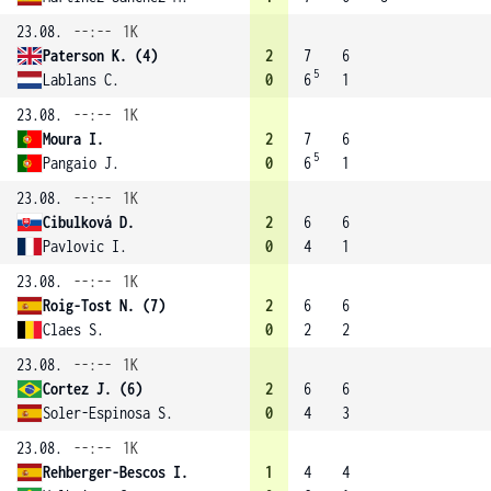
23.08.
--:--
1K
Paterson K. (4)
2
7
6
5
Lablans C.
0
6
1
23.08.
--:--
1K
Moura I.
2
7
6
5
Pangaio J.
0
6
1
23.08.
--:--
1K
Cibulková D.
2
6
6
Pavlovic I.
0
4
1
23.08.
--:--
1K
Roig-Tost N. (7)
2
6
6
Claes S.
0
2
2
23.08.
--:--
1K
Cortez J. (6)
2
6
6
Soler-Espinosa S.
0
4
3
23.08.
--:--
1K
Rehberger-Bescos I.
1
4
4