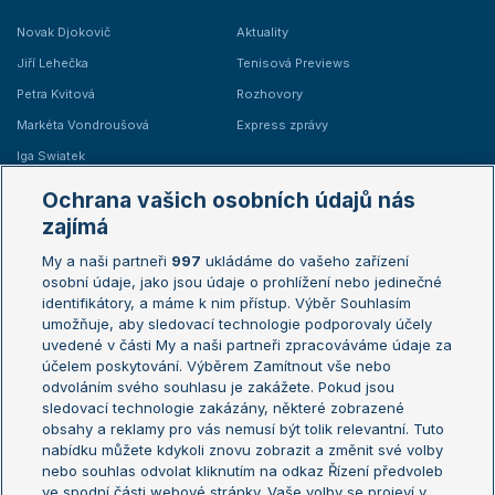
Novak Djokovič
Aktuality
Jiří Lehečka
Tenisová Previews
Petra Kvitová
Rozhovory
Markéta Vondroušová
Express zprávy
Iga Swiatek
Marie Bouzková
Ochrana vašich osobních údajů nás
Žebříčky
Kalendář turnajů
zajímá
My a naši partneři
997
ukládáme do vašeho zařízení
Žebříček ATP (muži)
Australian Open
osobní údaje, jako jsou údaje o prohlížení nebo jedinečné
Žebříček WTA (ženy)
French Open
identifikátory, a máme k nim přístup. Výběr Souhlasím
umožňuje, aby sledovací technologie podporovaly účely
Sázkařský žebříček
Wimbledon
uvedené v části My a naši partneři zpracováváme údaje za
US Open
účelem poskytování. Výběrem Zamítnout vše nebo
odvoláním svého souhlasu je zakážete. Pokud jsou
Turnaj mistrů
sledovací technologie zakázány, některé zobrazené
Turnaj mistryň
obsahy a reklamy pro vás nemusí být tolik relevantní. Tuto
Aktualní trendy
nabídku můžete kdykoli znovu zobrazit a změnit své volby
nebo souhlas odvolat kliknutím na odkaz Řízení předvoleb
ve spodní části webové stránky. Vaše volby se projeví v
Fotbalové přestupy