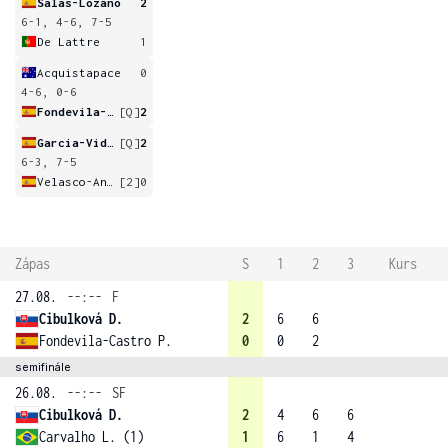
Salas-Lozano
2
6-1, 4-6, 7-5
De Lattre
1
Acquistapace
0
4-6, 0-6
Fondevila-Castro
[Q]
2
Garcia-Vidagany
[Q]
2
6-3, 7-5
Velasco-Andreu
[2]
0
Zápas
S
1
2
3
Kurs
27.08.
--:--
F
Cibulková D.
2
6
6
Fondevila-Castro P.
0
0
2
semifinále
26.08.
--:--
SF
Cibulková D.
2
4
6
6
Carvalho L. (1)
1
6
1
4