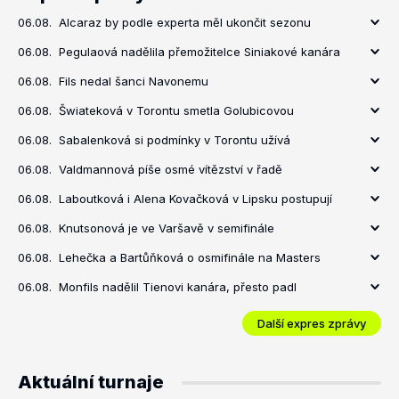
06.08.
Alcaraz by podle experta měl ukončit sezonu
06.08.
Pegulaová nadělila přemožitelce Siniakové kanára
06.08.
Fils nedal šanci Navonemu
06.08.
Šwiateková v Torontu smetla Golubicovou
06.08.
Sabalenková si podmínky v Torontu užívá
06.08.
Valdmannová píše osmé vítězství v řadě
06.08.
Laboutková i Alena Kovačková v Lipsku postupují
06.08.
Knutsonová je ve Varšavě v semifinále
06.08.
Lehečka a Bartůňková o osmifinále na Masters
06.08.
Monfils nadělil Tienovi kanára, přesto padl
Další expres zprávy
Aktuální turnaje