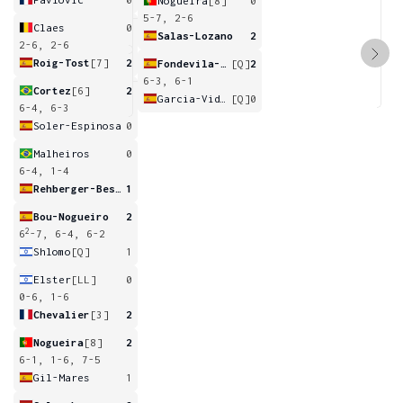
Nogueira
[8]
0
5-7, 2-6
Claes
0
Salas-Lozano
2
2-6, 2-6
Roig-Tost
[7]
2
Fondevila-Castro
[Q]
2
6-3, 6-1
Cortez
[6]
2
Garcia-Vidagany
[Q]
0
6-4, 6-3
Soler-Espinosa
0
Malheiros
0
6-4, 1-4
Rehberger-Bescos
1
Bou-Nogueiro
2
2
6
-7, 6-4, 6-2
Shlomo
[Q]
1
Elster
[LL]
0
0-6, 1-6
Chevalier
[3]
2
Nogueira
[8]
2
6-1, 1-6, 7-5
Gil-Mares
1