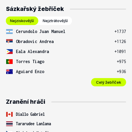
Sázkařský žebříček
Nejziskovější
Nejztrátovější
Cerundolo Juan Manuel
+1737
Obradovic Andrea
+1126
Eala Alexandra
+1091
Torres Tiago
+975
Aguiard Enzo
+936
Celý žebříček
Zranění hráči
Diallo Gabriel
Tararudee Lanlana