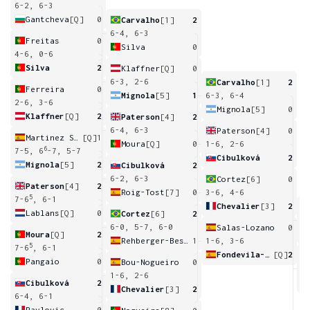
6-2, 6-3
Gantcheva
[Q]
0
Carvalho
[1]
2
6-4, 6-3
Freitas
0
Silva
0
4-6, 0-6
Silva
2
Klaffner
[Q]
0
6-3, 2-6
Carvalho
[1]
2
Ferreira
0
Mignola
[5]
1
6-3, 6-4
2-6, 3-6
Mignola
[5]
0
Klaffner
[Q]
2
Paterson
[4]
2
6-4, 6-3
Paterson
[4]
0
Martinez Sanchez
[Q]
1
Moura
[Q]
0
1-6, 2-6
6
7-5, 6
-7, 5-7
Cibulková
2
Mignola
[5]
2
Cibulková
2
6-2, 6-3
Cortez
[6]
0
Paterson
[4]
2
Roig-Tost
[7]
0
3-6, 4-6
5
7-6
, 6-1
Chevalier
[3]
2
Lablans
[Q]
0
Cortez
[6]
2
6
6-0, 5-7, 6-0
Salas-Lozano
0
Moura
[Q]
2
Rehberger-Bescos
1
1-6, 3-6
5
7-6
, 6-1
Fondevila-Castro
[Q]
2
Pangaio
0
Bou-Nogueiro
0
3
1-6, 2-6
Cibulková
2
Chevalier
[3]
2
6-4, 6-1
Pavlovic
0