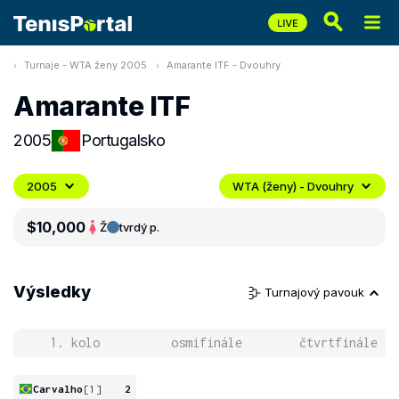
Turnaje - WTA ženy 2005
Amarante ITF - Dvouhry
Amarante ITF
2005
Portugalsko
2005
WTA (ženy) - Dvouhry
$10,000
Ž
tvrdý p.
Výsledky
Turnajový pavouk
1. kolo
osmifinále
čtvrtfinále
Carvalho
[1]
2