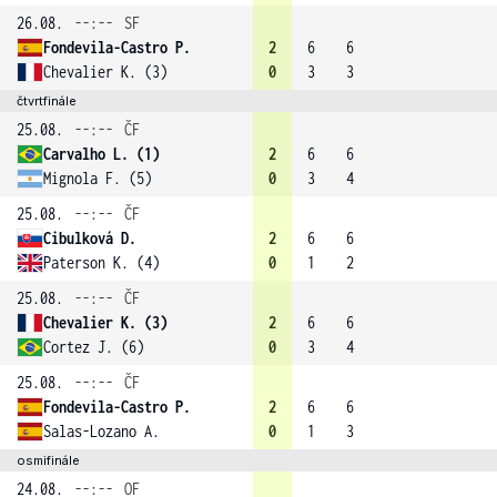
26.08.
--:--
SF
Fondevila-Castro P.
2
6
6
Chevalier K. (3)
0
3
3
čtvrtfinále
25.08.
--:--
ČF
Carvalho L. (1)
2
6
6
Mignola F. (5)
0
3
4
25.08.
--:--
ČF
Cibulková D.
2
6
6
Paterson K. (4)
0
1
2
25.08.
--:--
ČF
Chevalier K. (3)
2
6
6
Cortez J. (6)
0
3
4
25.08.
--:--
ČF
Fondevila-Castro P.
2
6
6
Salas-Lozano A.
0
1
3
osmifinále
24.08.
--:--
OF