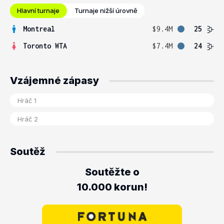
Hlavní turnaje
Turnaje nižší úrovně
Montreal
$9.4M
25
Toronto WTA
$7.4M
24
Vzájemné zápasy
Soutěž
Soutěžte o
10.000 korun!