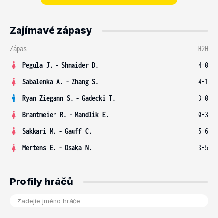
Zajímavé zápasy
Zápas
H2H
Pegula J.
-
Shnaider D.
4-0
Sabalenka A.
-
Zhang S.
4-1
Ryan Ziegann S.
-
Gadecki T.
3-0
Brantmeier R.
-
Mandlik E.
0-3
Sakkari M.
-
Gauff C.
5-6
Mertens E.
-
Osaka N.
3-5
Profily hráčů