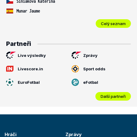
Siniaková Kateřina
Munar Jaume
Celý seznam
Partneři
Live výsledky
Zprávy
Livescore.in
Sport odds
EuroFotbal
eFotbal
Další partneři
Hráči
Zprávy