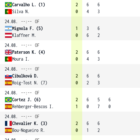
Carvalho L. (1)
2
6
6
Silva N.
0
4
3
24.08.
--:--
OF
Mignola F. (5)
1
3
6
Klaffner M.
0
6
2
24.08.
--:--
OF
Paterson K. (4)
2
6
6
Moura I.
0
4
3
24.08.
--:--
OF
Cibulková D.
2
6
6
Roig-Tost N. (7)
0
2
3
24.08.
--:--
OF
Cortez J. (6)
2
6
5
6
Rehberger-Bescos I.
1
0
7
0
24.08.
--:--
OF
Chevalier K. (3)
2
6
6
Bou-Nogueiro R.
0
1
2