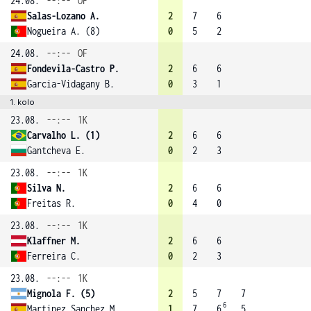
24.08.
--:--
OF
Salas-Lozano A.
2
7
6
Nogueira A. (8)
0
5
2
24.08.
--:--
OF
Fondevila-Castro P.
2
6
6
Garcia-Vidagany B.
0
3
1
1. kolo
23.08.
--:--
1K
Carvalho L. (1)
2
6
6
Gantcheva E.
0
2
3
23.08.
--:--
1K
Silva N.
2
6
6
Freitas R.
0
4
0
23.08.
--:--
1K
Klaffner M.
2
6
6
Ferreira C.
0
2
3
23.08.
--:--
1K
Mignola F. (5)
2
5
7
7
6
Martinez Sanchez M.
1
7
6
5