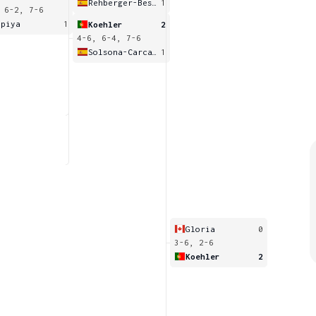
Rehberger-Bescos
1
 6-2, 7-6
ipiya
1
Koehler
2
4-6, 6-4, 7-6
Solsona-Carcasona
1
Gloria
0
3-6, 2-6
Koehler
2