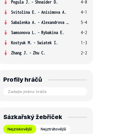
Pegula J.
-
Shnaider D.
4-0
Svitolina E.
-
Anisimova A.
4-1
Sabalenka A.
-
Alexandrova E.
5-4
Samsonova L.
-
Rybakina E.
4-2
Kostyuk M.
-
Swiatek I.
1-3
Zhang J.
-
Zhu C.
2-2
Profily hráčů
Sázkařský žebříček
Nejziskovější
Nejztrátovější