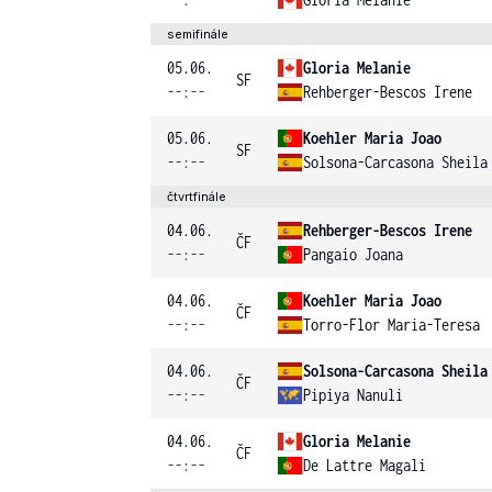
semifinále
05.06.
Gloria Melanie
SF
--:--
Rehberger-Bescos Irene
05.06.
Koehler Maria Joao
SF
--:--
Solsona-Carcasona Sheila
čtvrtfinále
04.06.
Rehberger-Bescos Irene
ČF
--:--
Pangaio Joana
04.06.
Koehler Maria Joao
ČF
--:--
Torro-Flor Maria-Teresa
04.06.
Solsona-Carcasona Sheila
ČF
--:--
Pipiya Nanuli
04.06.
Gloria Melanie
ČF
--:--
De Lattre Magali