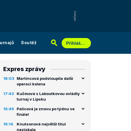
urnajů
Soutěž
Přihlášení
Expres zprávy
18:03
Martincová podstoupila další
operaci kolena
17:43
Kučmová s Laboutkovou ovládly
turnaj v Lipsku
16:49
Palicová je znovu po týdnu ve
finále!
16:14
Knutsonová největší titul
nezískala