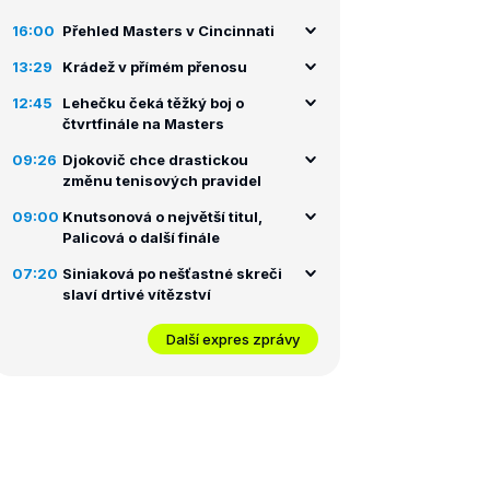
16:00
Přehled Masters v Cincinnati
13:29
Krádež v přímém přenosu
12:45
Lehečku čeká těžký boj o
čtvrtfinále na Masters
09:26
Djokovič chce drastickou
změnu tenisových pravidel
09:00
Knutsonová o největší titul,
Palicová o další finále
07:20
Siniaková po nešťastné skreči
slaví drtivé vítězství
Další expres zprávy