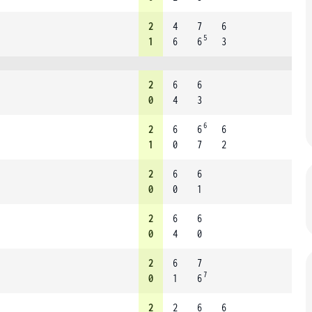
2
4
7
6
5
1
6
6
3
2
6
6
0
4
3
6
2
6
6
6
1
0
7
2
2
6
6
0
0
1
2
6
6
0
4
0
2
6
7
7
0
1
6
2
2
6
6