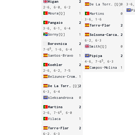
Wigan
2
De La Torre-Sanchez
[Q]
0
3-6,
2-6, 6-0, 6-2
P
Moura
[Q]
1
Martins
0
3-6, 1-6
Pangaio
2
Torro-Flor
2
3-6, 6-1, 6-4
Gorny
[Q]
1
Solsona-Carcasona
2
6-2, 6-3
Borovnica
2
Smith
[Q]
0
6
7-6
, 1-6, 6-4
Santos-Bravo
1
Pipiya
2
5
4-6, 7-6
, 6-3
Koehler
2
Campos-Molina
1
2-6, 6-2, 7-5
Belzunce-Crompin
1
De La Torre-Sanchez
[Q]
2
6-3, 6-4
Aleksandrova
0
Martins
2
4
2-6, 7-6
, 6-0
Vilaca
1
Torro-Flor
2
6-2, 6-3