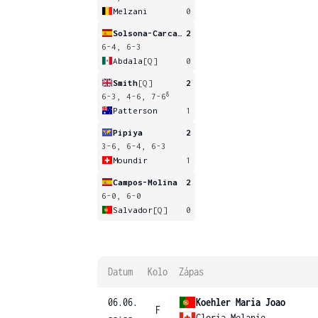
Melzani
0
Solsona-Carcasona
2
6-4, 6-3
Abdala
[Q]
0
Smith
[Q]
2
8
6-3, 4-6, 7-6
Patterson
1
Pipiya
2
3-6, 6-4, 6-3
Moundir
1
Campos-Molina
2
6-0, 6-0
Salvador
[Q]
0
Datum
Kolo
Zápas
06.06.
Koehler Maria Joao
F
--:--
Gloria Melanie