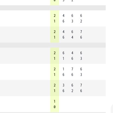
2
4
6
6
1
6
3
2
2
4
6
7
1
6
4
6
2
6
4
6
1
1
6
3
2
1
7
6
1
6
6
3
2
3
6
7
1
6
2
6
1
0