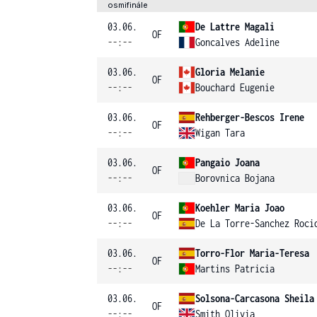
osmifinále
03.06.
De Lattre Magali
OF
--:--
Goncalves Adeline
03.06.
Gloria Melanie
OF
--:--
Bouchard Eugenie
03.06.
Rehberger-Bescos Irene
OF
--:--
Wigan Tara
03.06.
Pangaio Joana
OF
--:--
Borovnica Bojana
03.06.
Koehler Maria Joao
OF
--:--
De La Torre-Sanchez Roci
03.06.
Torro-Flor Maria-Teresa
OF
--:--
Martins Patricia
03.06.
Solsona-Carcasona Sheila
OF
--:--
Smith Olivia