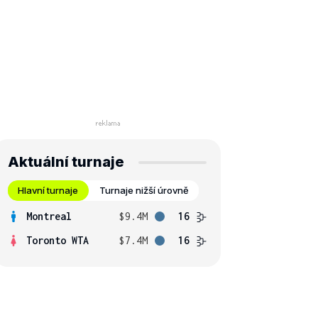
Aktuální turnaje
Hlavní turnaje
Turnaje nižší úrovně
Montreal
$9.4M
16
Toronto WTA
$7.4M
16