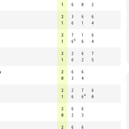
1
6
0
2
2
3
6
6
1
6
1
4
2
7
1
6
6
1
6
6
4
2
2
6
7
1
6
2
5
o
2
6
6
0
3
4
2
2
7
6
4
1
6
6
0
2
6
6
0
2
3
2
6
6