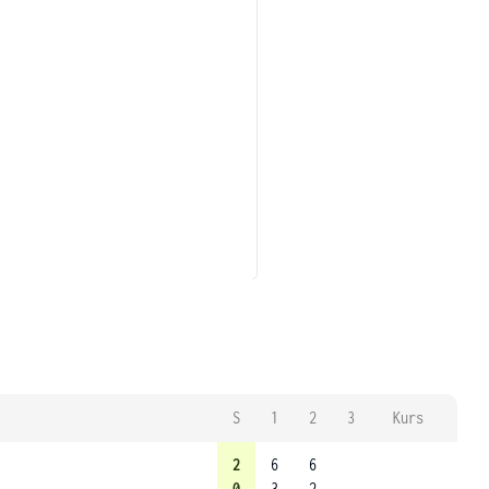
S
1
2
3
Kurs
2
6
6
0
3
2