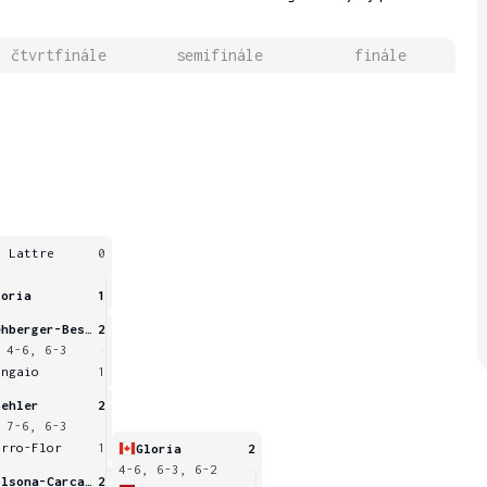
čtvrtfinále
semifinále
finále
e Lattre
0
loria
1
Rehberger-Bescos
2
 4-6, 6-3
angaio
1
oehler
2
 7-6, 6-3
orro-Flor
1
Gloria
2
4-6, 6-3, 6-2
Solsona-Carcasona
2