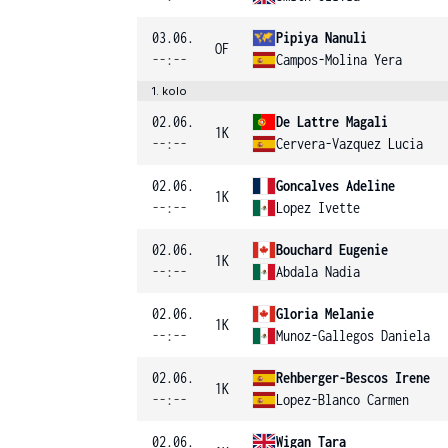
03.06.
Pipiya Nanuli
OF
--:--
Campos-Molina Yera
1. kolo
02.06.
De Lattre Magali
1K
--:--
Cervera-Vazquez Lucia
02.06.
Goncalves Adeline
1K
--:--
Lopez Ivette
02.06.
Bouchard Eugenie
1K
--:--
Abdala Nadia
02.06.
Gloria Melanie
1K
--:--
Munoz-Gallegos Daniela
02.06.
Rehberger-Bescos Irene
1K
--:--
Lopez-Blanco Carmen
02.06.
Wigan Tara