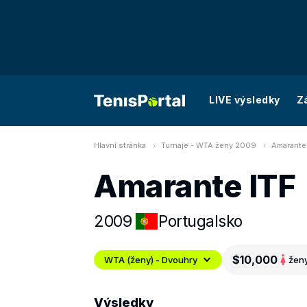
LIVE výsledky
Z
Hlavní stránka
Turnaje - WTA ženy 2009
Amarante
Amarante ITF
2009
Portugalsko
$10,000
WTA (ženy) - Dvouhry
žen
Výsledky