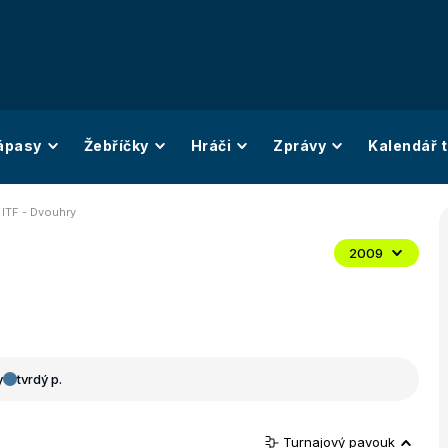
ápasy
Žebříčky
Hráči
Zprávy
Kalendář t
 ITF - Dvouhry
2009
y
tvrdý p.
Turnajový pavouk