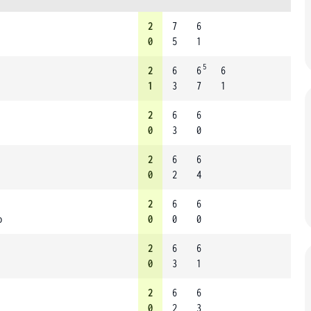
2
7
6
0
5
1
5
2
6
6
6
1
3
7
1
2
6
6
0
3
0
2
6
6
0
2
4
2
6
6
o
0
0
0
2
6
6
0
3
1
2
6
6
0
2
3