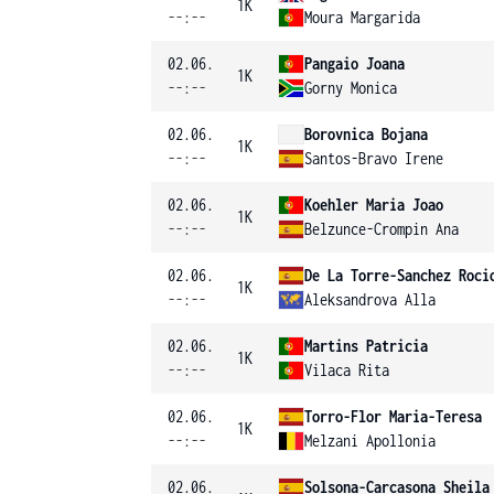
1K
--:--
Moura Margarida
02.06.
Pangaio Joana
1K
--:--
Gorny Monica
02.06.
Borovnica Bojana
1K
--:--
Santos-Bravo Irene
02.06.
Koehler Maria Joao
1K
--:--
Belzunce-Crompin Ana
02.06.
De La Torre-Sanchez Roci
1K
--:--
Aleksandrova Alla
02.06.
Martins Patricia
1K
--:--
Vilaca Rita
02.06.
Torro-Flor Maria-Teresa
1K
--:--
Melzani Apollonia
02.06.
Solsona-Carcasona Sheila