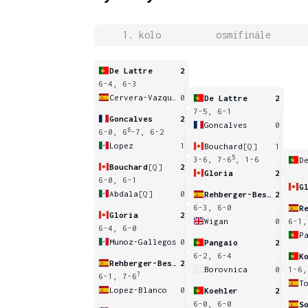
1. kolo
osmifinále
De Lattre
2
6-4, 6-3
Cervera-Vazquez
0
De Lattre
2
7-5, 6-1
Goncalves
2
Goncalves
0
6
6-0, 6
-7, 6-2
Lopez
1
Bouchard
[Q]
1
5
3-6, 7-6
, 1-6
D
Bouchard
[Q]
2
Gloria
2
6-0, 6-1
G
Abdala
[Q]
0
Rehberger-Bescos
2
6-3, 6-0
Gloria
2
Wigan
0
6-1,
6-4, 6-0
P
Munoz-Gallegos
0
Pangaio
2
6-2, 6-4
K
Rehberger-Bescos
2
Borovnica
0
1-6,
7
6-1, 7-6
T
Lopez-Blanco
0
Koehler
2
6-0, 6-0