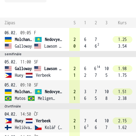
Zápas
S
1
2
3
Kurs
06.02.
09:05
F
Molchanov
/
Nedovyesov (3)
2
6
7
1.25
2
Galloway
/
Lawson (4)
0
4
6
3.54
semifinále
05.02.
11:00
SF
14
Galloway
/
Lawson (4)
2
6
6
10
1.98
Huey
/
Verbeek
1
2
7
5
1.75
05.02.
09:10
SF
Molchanov
/
Nedovyesov (3)
2
3
7
10
1.51
Matos
/
Meligeni Rodrigues Alves
1
6
5
8
2.38
čtvrtfinále
04.02.
14:50
ČF
Huey
/
Verbeek
2
7
4
10
2.15
3
Heliövaara
/
Kolář (2)
1
6
6
7
1.62