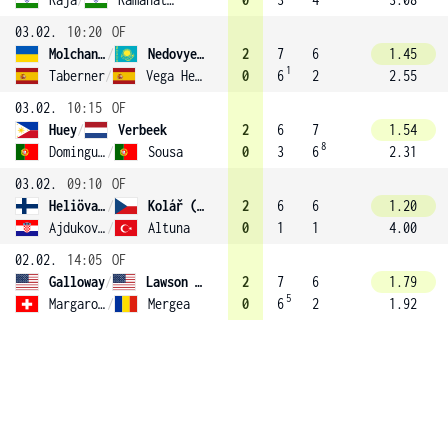
03.02.
10:20
OF
Molchanov
/
Nedovyesov (3)
2
7
6
1.45
1
Taberner
/
Vega Hernandez
0
6
2
2.55
03.02.
10:15
OF
Huey
/
Verbeek
2
6
7
1.54
8
Domingues
/
Sousa
0
3
6
2.31
03.02.
09:10
OF
Heliövaara
/
Kolář (2)
2
6
6
1.20
Ajdukovic
/
Altuna
0
1
1
4.00
02.02.
14:05
OF
Galloway
/
Lawson (4)
2
7
6
1.79
5
Margaroli
/
Mergea
0
6
2
1.92