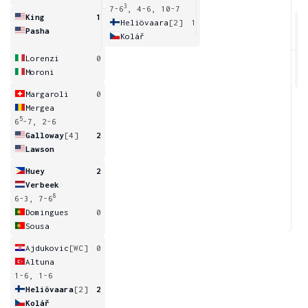
3
7-6
, 4-6, 10-7
King
1
Heliövaara
[2]
1
Pasha
Kolář
6
Lorenzi
0
Moroni
Margaroli
0
Mergea
5
6
-7, 2-6
Galloway
[4]
2
Lawson
Huey
2
Verbeek
8
6-3, 7-6
Domingues
0
Sousa
Ajdukovic
[WC]
0
Altuna
1-6, 1-6
Heliövaara
[2]
2
Kolář