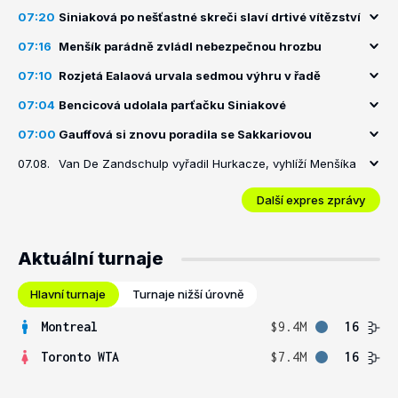
07:20
Siniaková po nešťastné skreči slaví drtivé vítězství
07:16
Menšík parádně zvládl nebezpečnou hrozbu
07:10
Rozjetá Ealaová urvala sedmou výhru v řadě
07:04
Bencicová udolala parťačku Siniakové
07:00
Gauffová si znovu poradila se Sakkariovou
07.08.
Van De Zandschulp vyřadil Hurkacze, vyhlíží Menšíka
Další expres zprávy
Aktuální turnaje
Hlavní turnaje
Turnaje nižší úrovně
Montreal
$9.4M
16
Toronto WTA
$7.4M
16