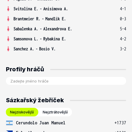
Svitolina E.
-
Anisimova A.
4-1
Brantmeier R.
-
Mandlik E.
0-3
Sabalenka A.
-
Alexandrova E.
5-4
Samsonova L.
-
Rybakina E.
4-2
Sanchez A.
-
Bosio V.
3-2
Profily hráčů
Sázkařský žebříček
Nejziskovější
Nejztrátovější
Cerundolo Juan Manuel
+1737