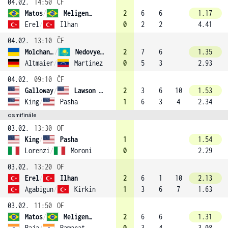
04.02.
14:50
ČF
Matos
/
Meligeni Rodrigues Alves
2
6
6
1.17
Erel
/
Ilhan
0
2
2
4.41
04.02.
13:10
ČF
Molchanov
/
Nedovyesov (3)
2
7
6
1.35
Altmaier
/
Martinez
0
5
3
2.93
04.02.
09:10
ČF
Galloway
/
Lawson (4)
2
3
6
10
1.53
King
/
Pasha
1
6
3
4
2.34
osmifinále
03.02.
13:30
OF
King
/
Pasha
1
1.54
Lorenzi
/
Moroni
0
2.29
03.02.
13:20
OF
Erel
/
Ilhan
2
6
1
10
2.13
Agabigun
/
Kirkin
1
3
6
7
1.63
03.02.
11:50
OF
Matos
/
Meligeni Rodrigues Alves
2
6
6
1.31
Raja
/
Ramanathan (1)
0
3
4
3.08