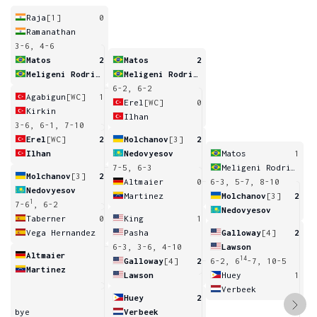
Raja
[1]
0
Ramanathan
3-6, 4-6
Matos
2
Matos
2
Meligeni Rodrigues Alves
Meligeni Rodrigues Alves
6-2, 6-2
Agabigun
[WC]
1
Erel
[WC]
0
Kirkin
Ilhan
3-6, 6-1, 7-10
Erel
[WC]
2
Molchanov
[3]
2
Ilhan
Nedovyesov
Matos
1
7-5, 6-3
Meligeni Rodrigues Alves
Molchanov
[3]
2
Altmaier
0
6-3, 5-7, 8-10
Nedovyesov
Martinez
Molchanov
[3]
2
1
7-6
, 6-2
Nedovyesov
Taberner
0
King
1
Vega Hernandez
Pasha
Galloway
[4]
2
6-3, 3-6, 4-10
Lawson
Altmaier
14
Galloway
[4]
2
6-2, 6
-7, 10-5
Martinez
Lawson
Huey
1
Verbeek
Huey
2
bye
Verbeek