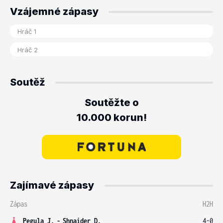
Vzájemné zápasy
Soutěž
Soutěžte o
10.000 korun!
Zajímavé zápasy
Zápas
H2H
Pegula J.
-
Shnaider D.
4-0