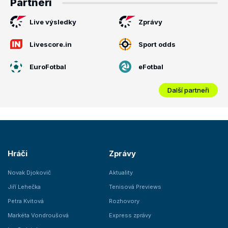
Partneři
Live výsledky
Zprávy
Livescore.in
Sport odds
EuroFotbal
eFotbal
Další partneři
Hráči
Zprávy
Novak Djokovič
Aktuality
Jiří Lehečka
Tenisová Previews
Petra Kvitová
Rozhovory
Markéta Vondroušová
Express zprávy