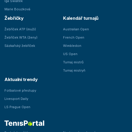
Iga Swiatek
Marie Bouzková
Žebříčky
Kalendář turnajů
Žebříček ATP (muži)
Australian Open
Žebříček WTA (ženy)
French Open
Sázkařský žebříček
Wimbledon
US Open
Turnaj mistrů
Turnaj mistryň
Aktualní trendy
Fotbalové přestupy
Livesport Daily
LS Prague Open