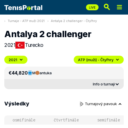
Turnaje - ATP muži 2021
Antalya 2 challenger - Čtyřhry
Antalya 2 challenger
2021
Turecko
2021
ATP (muži) - Čtyřhry
€44,820
M
antuka
Info o turnaji
Výsledky
Turnajový pavouk
osmifinále
čtvrtfinále
semifinále