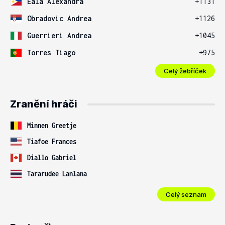
Eala Alexandra
+1131
Obradovic Andrea
+1126
Guerrieri Andrea
+1045
Torres Tiago
+975
Celý žebříček
Zranění hráči
Minnen Greetje
Tiafoe Frances
Diallo Gabriel
Tararudee Lanlana
Celý seznam