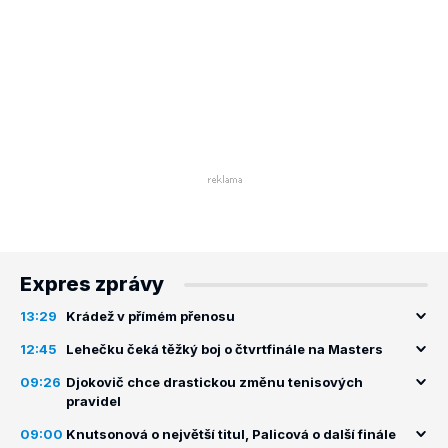
Expres zprávy
13:29
Krádež v přímém přenosu
12:45
Lehečku čeká těžký boj o čtvrtfinále na Masters
09:26
Djokovič chce drastickou změnu tenisových
pravidel
09:00
Knutsonová o největší titul, Palicová o další finále