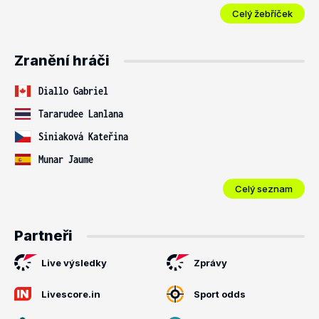
Celý žebříček
Zranění hráči
Diallo Gabriel
Tararudee Lanlana
Siniaková Kateřina
Munar Jaume
Celý seznam
Partneři
Live výsledky
Zprávy
Livescore.in
Sport odds