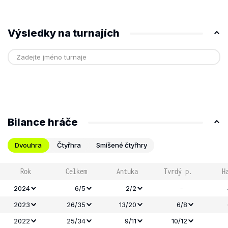
Výsledky na turnajích
Bilance hráče
Dvouhra
Čtyřhra
Smíšené čtyřhry
Rok
Celkem
Antuka
Tvrdý p.
H
-
2024
6/5
2/2
2023
26/35
13/20
6/8
2022
25/34
9/11
10/12