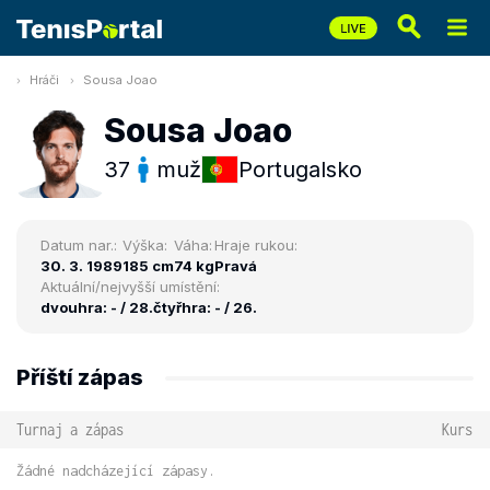
Hráči
Sousa Joao
Sousa Joao
37
muž
Portugalsko
Datum nar.:
Výška:
Váha:
Hraje rukou:
30. 3. 1989
185 cm
74 kg
Pravá
Aktuální/nejvyšší umístění:
dvouhra: - / 28.
čtyřhra: - / 26.
Příští zápas
Turnaj a zápas
Kurs
Žádné nadcházející zápasy.