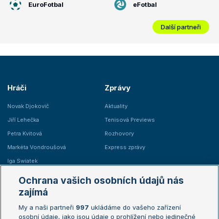
EuroFotbal
eFotbal
Další partneři
Hráči
Zprávy
Novak Djokovič
Aktuality
Jiří Lehečka
Tenisová Previews
Petra Kvitová
Rozhovory
Markéta Vondroušová
Express zprávy
Iga Swiatek
Marie Bouzková
Ochrana vašich osobních údajů nás
Žebříčky
Kalendář turnajů
zajímá
My a naši partneři
997
ukládáme do vašeho zařízení
Žebříček ATP (muži)
Australian Open
osobní údaje, jako jsou údaje o prohlížení nebo jedinečné