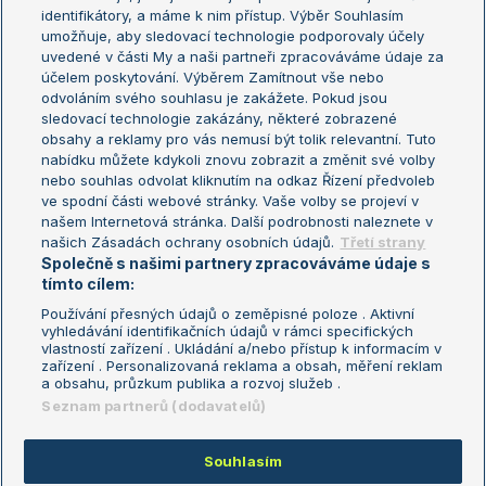
Žebříček WTA (ženy)
French Open
identifikátory, a máme k nim přístup. Výběr Souhlasím
umožňuje, aby sledovací technologie podporovaly účely
Sázkařský žebříček
Wimbledon
uvedené v části My a naši partneři zpracováváme údaje za
US Open
účelem poskytování. Výběrem Zamítnout vše nebo
odvoláním svého souhlasu je zakážete. Pokud jsou
Turnaj mistrů
sledovací technologie zakázány, některé zobrazené
Turnaj mistryň
obsahy a reklamy pro vás nemusí být tolik relevantní. Tuto
Aktualní trendy
nabídku můžete kdykoli znovu zobrazit a změnit své volby
nebo souhlas odvolat kliknutím na odkaz Řízení předvoleb
ve spodní části webové stránky. Vaše volby se projeví v
Fotbalové přestupy
našem Internetová stránka. Další podrobnosti naleznete v
Livesport Daily
našich Zásadách ochrany osobních údajů.
Třetí strany
Společně s našimi partnery zpracováváme údaje s
LS Prague Open
tímto cílem:
Používání přesných údajů o zeměpisné poloze . Aktivní
vyhledávání identifikačních údajů v rámci specifických
vlastností zařízení . Ukládání a/nebo přístup k informacím v
Podmínky užití
Nastavení soukromí
zařízení . Personalizovaná reklama a obsah, měření reklam
GDPR a žurnalistika
Reklama
a obsahu, průzkum publika a rozvoj služeb .
Informace o zpracování osobních
Kontakt
Seznam partnerů (dodavatelů)
údajů
Tiráž
Souhlasím