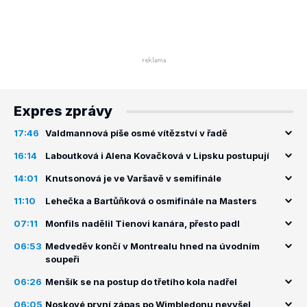
Expres zprávy
17:46
Valdmannová píše osmé vítězství v řadě
16:14
Laboutková i Alena Kovačková v Lipsku postupují
14:01
Knutsonová je ve Varšavě v semifinále
11:10
Lehečka a Bartůňková o osmifinále na Masters
07:11
Monfils nadělil Tienovi kanára, přesto padl
06:53
Medveděv končí v Montrealu hned na úvodním
soupeři
06:26
Menšík se na postup do třetího kola nadřel
06:05
Noskové první zápas po Wimbledonu nevyšel