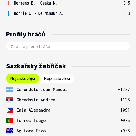
Mertens E.
-
Osaka N.
3-5
Norrie C.
-
De Minaur A.
3-3
Profily hráčů
Sázkařský žebříček
Nejziskovější
Nejztrátovější
Cerundolo Juan Manuel
+1737
Obradovic Andrea
+1126
Eala Alexandra
+1091
Torres Tiago
+975
Aguiard Enzo
+936