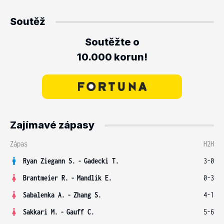
Soutěž
Soutěžte o
10.000 korun!
Zajímavé zápasy
Zápas
H2H
Ryan Ziegann S.
-
Gadecki T.
3-0
Brantmeier R.
-
Mandlik E.
0-3
Sabalenka A.
-
Zhang S.
4-1
Sakkari M.
-
Gauff C.
5-6