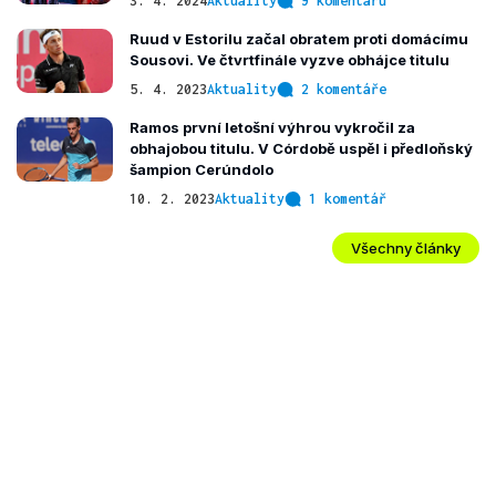
3. 4. 2024
Aktuality
9 komentářů
Ruud v Estorilu začal obratem proti domácímu
Sousovi. Ve čtvrtfinále vyzve obhájce titulu
5. 4. 2023
Aktuality
2 komentáře
Ramos první letošní výhrou vykročil za
obhajobou titulu. V Córdobě uspěl i předloňský
šampion Cerúndolo
10. 2. 2023
Aktuality
1 komentář
Všechny články