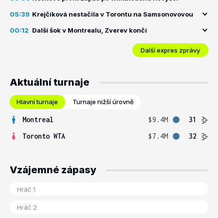
05:39
Krejčíková nestačila v Torontu na Samsonovovou
00:12
Další šok v Montrealu, Zverev končí
Další expres zprávy
Aktuální turnaje
Hlavní turnaje
Turnaje nižší úrovně
Montreal
$9.4M
31
Toronto WTA
$7.4M
32
Vzájemné zápasy