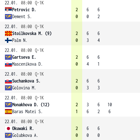
22.01.
08:00
Q-1K
Petrovic D.
2
6
6
Dement S.
0
0
2
22.01.
08:00
Q-1K
Stoilkovska M. (9)
2
6
6
Palm N.
0
3
4
22.01.
08:00
Q-1K
Gartseva E.
2
6
6
Mascenikova D.
0
4
1
22.01.
08:00
Q-1K
Suchankova S.
2
6
6
Golovina M.
0
3
3
22.01.
08:00
Q-1K
Monakhova D. (12)
2
3
6
10
Baras Matei S.
1
6
2
6
22.01.
08:00
Q-1K
Okuwaki R.
2
6
6
Golubkova A.
0
0
0