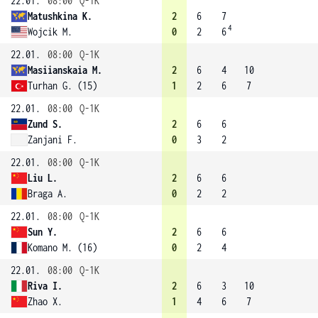
22.01.
08:00
Q-1K
Matushkina K.
2
6
7
4
Wojcik M.
0
2
6
22.01.
08:00
Q-1K
Masiianskaia M.
2
6
4
10
Turhan G. (15)
1
2
6
7
22.01.
08:00
Q-1K
Zund S.
2
6
6
Zanjani F.
0
3
2
22.01.
08:00
Q-1K
Liu L.
2
6
6
Braga A.
0
2
2
22.01.
08:00
Q-1K
Sun Y.
2
6
6
Komano M. (16)
0
2
4
22.01.
08:00
Q-1K
Riva I.
2
6
3
10
Zhao X.
1
4
6
7