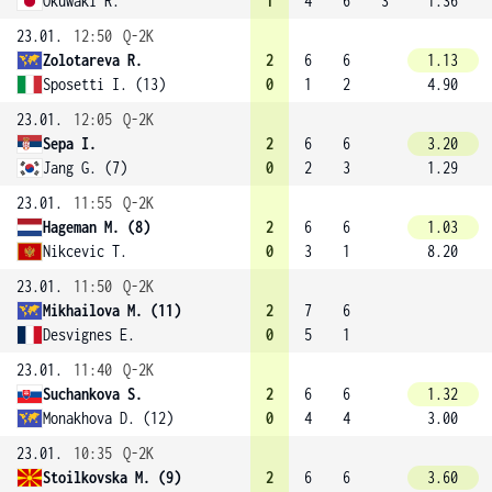
Okuwaki R.
1
4
6
3
1.36
23.01.
12:50
Q-2K
Zolotareva R.
2
6
6
1.13
Sposetti I. (13)
0
1
2
4.90
23.01.
12:05
Q-2K
Sepa I.
2
6
6
3.20
Jang G. (7)
0
2
3
1.29
23.01.
11:55
Q-2K
Hageman M. (8)
2
6
6
1.03
Nikcevic T.
0
3
1
8.20
23.01.
11:50
Q-2K
Mikhailova M. (11)
2
7
6
Desvignes E.
0
5
1
23.01.
11:40
Q-2K
Suchankova S.
2
6
6
1.32
Monakhova D. (12)
0
4
4
3.00
23.01.
10:35
Q-2K
Stoilkovska M. (9)
2
6
6
3.60