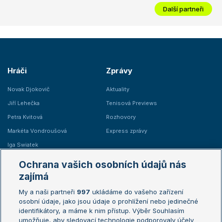
Další partneři
Hráči
Zprávy
Novak Djokovič
Aktuality
Jiří Lehečka
Tenisová Previews
Petra Kvitová
Rozhovory
Markéta Vondroušová
Express zprávy
Iga Swiatek
Marie Bouzková
Ochrana vašich osobních údajů nás
Žebříčky
Kalendář turnajů
zajímá
My a naši partneři
997
ukládáme do vašeho zařízení
Žebříček ATP (muži)
Australian Open
osobní údaje, jako jsou údaje o prohlížení nebo jedinečné
Žebříček WTA (ženy)
French Open
identifikátory, a máme k nim přístup. Výběr Souhlasím
umožňuje, aby sledovací technologie podporovaly účely
Sázkařský žebříček
Wimbledon