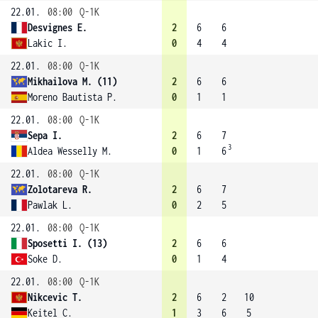
22.01.
08:00
Q-1K
Desvignes E.
2
6
6
Lakic I.
0
4
4
22.01.
08:00
Q-1K
Mikhailova M. (11)
2
6
6
Moreno Bautista P.
0
1
1
22.01.
08:00
Q-1K
Sepa I.
2
6
7
3
Aldea Wesselly M.
0
1
6
22.01.
08:00
Q-1K
Zolotareva R.
2
6
7
Pawlak L.
0
2
5
22.01.
08:00
Q-1K
Sposetti I. (13)
2
6
6
Soke D.
0
1
4
22.01.
08:00
Q-1K
Nikcevic T.
2
6
2
10
Keitel C.
1
3
6
5