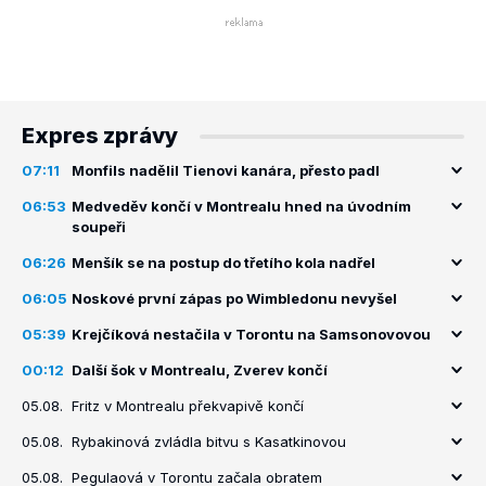
Expres zprávy
07:11
Monfils nadělil Tienovi kanára, přesto padl
06:53
Medveděv končí v Montrealu hned na úvodním
soupeři
06:26
Menšík se na postup do třetího kola nadřel
06:05
Noskové první zápas po Wimbledonu nevyšel
05:39
Krejčíková nestačila v Torontu na Samsonovovou
00:12
Další šok v Montrealu, Zverev končí
05.08.
Fritz v Montrealu překvapivě končí
05.08.
Rybakinová zvládla bitvu s Kasatkinovou
05.08.
Pegulaová v Torontu začala obratem