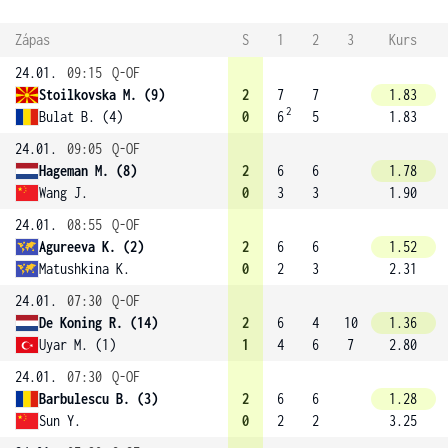
Zápas
S
1
2
3
Kurs
24.01.
09:15
Q-OF
Stoilkovska M. (9)
2
7
7
1.83
2
Bulat B. (4)
0
6
5
1.83
24.01.
09:05
Q-OF
Hageman M. (8)
2
6
6
1.78
Wang J.
0
3
3
1.90
24.01.
08:55
Q-OF
Agureeva K. (2)
2
6
6
1.52
Matushkina K.
0
2
3
2.31
24.01.
07:30
Q-OF
De Koning R. (14)
2
6
4
10
1.36
Uyar M. (1)
1
4
6
7
2.80
24.01.
07:30
Q-OF
Barbulescu B. (3)
2
6
6
1.28
Sun Y.
0
2
2
3.25