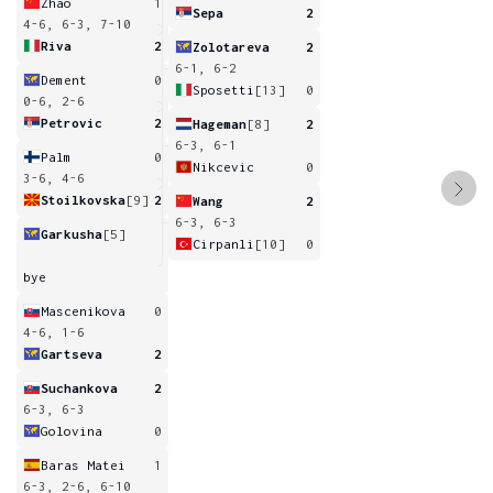
Zhao
1
Sepa
2
4-6, 6-3, 7-10
Riva
2
Zolotareva
2
6-1, 6-2
Dement
0
Sposetti
[13]
0
0-6, 2-6
Petrovic
2
Hageman
[8]
2
6-3, 6-1
Palm
0
Nikcevic
0
3-6, 4-6
Stoilkovska
[9]
2
Wang
2
6-3, 6-3
Garkusha
[5]
Cirpanli
[10]
0
bye
Mascenikova
0
4-6, 1-6
Gartseva
2
Suchankova
2
6-3, 6-3
Golovina
0
Baras Matei
1
6-3, 2-6, 6-10