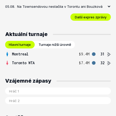
05.08.
Na Townsendovou nestačila v Torontu ani Bouzková
Další expres zprávy
Aktuální turnaje
Hlavní turnaje
Turnaje nižší úrovně
Montreal
$9.4M
31
Toronto WTA
$7.4M
32
Vzájemné zápasy