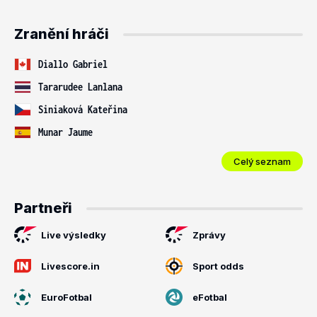
Zranění hráči
Diallo Gabriel
Tararudee Lanlana
Siniaková Kateřina
Munar Jaume
Celý seznam
Partneři
Live výsledky
Zprávy
Livescore.in
Sport odds
EuroFotbal
eFotbal