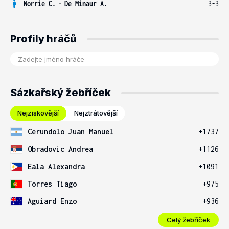
Norrie C.
-
De Minaur A.
3-3
Profily hráčů
Sázkařský žebříček
Nejziskovější
Nejztrátovější
Cerundolo Juan Manuel
+1737
Obradovic Andrea
+1126
Eala Alexandra
+1091
Torres Tiago
+975
Aguiard Enzo
+936
Celý žebříček