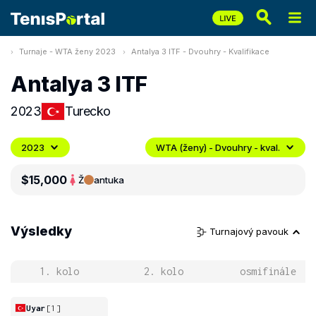
Turnaje - WTA ženy 2023
Antalya 3 ITF - Dvouhry - Kvalifikace
Antalya 3 ITF
2023
Turecko
2023
WTA (ženy) - Dvouhry - kval.
$15,000
Ž
antuka
Výsledky
Turnajový pavouk
1. kolo
2. kolo
osmifinále
Uyar
[1]