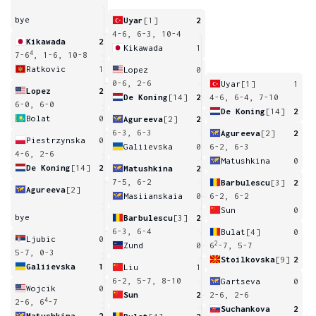
bye
Uyar
[1]
2
4-6, 6-3, 10-4
Kikawada
2
Kikawada
1
4
7-6
, 1-6, 10-8
Ratkovic
1
Lopez
0
0-6, 2-6
Uyar
[1]
1
Lopez
2
De Koning
[14]
2
4-6, 6-4, 7-10
6-0, 6-0
De Koning
[14]
2
Bolat
0
Agureeva
[2]
2
6-3, 6-3
Agureeva
[2]
2
Piestrzynska
0
Galiievska
0
6-2, 6-3
4-6, 2-6
Matushkina
0
De Koning
[14]
2
Matushkina
2
7-5, 6-2
Barbulescu
[3]
2
Agureeva
[2]
Masiianskaia
0
6-2, 6-2
Sun
0
bye
Barbulescu
[3]
2
6-3, 6-4
Bulat
[4]
0
Ljubic
0
2
Zund
0
6
-7, 5-7
5-7, 0-3
Stoilkovska
[9]
2
Galiievska
1
Liu
1
6-2, 5-7, 8-10
Gartseva
0
Wojcik
0
Sun
2
2-6, 2-6
4
2-6, 6
-7
Suchankova
2
Matushkina
2