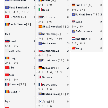
Bulat
[4]
2
6-1, 6-0
Mueller
[6]
0
Masiianskaia
2
Riva
0
1-6, 3-6
6-2, 4-6, 10-7
Mikhailova
[11]
2
Turhan
[15]
1
Petrovic
0
3-6, 1-6
Sepa
2
Barbulescu
[3]
Stoilkovska
[9]
2
6-4, 6-1
Zolotareva
0
bye
Garkusha
[5]
1
7-5, 3-6, 1-10
Hageman
[8]
2
Zund
2
Gartseva
2
6-3, 6-3
6-3, 6-2
Wang
0
Zanjani
0
Suchankova
2
6-4, 6-4
Braga
0
Monakhova
[12]
0
2-6, 2-6
Liu
2
Mueller
[6]
2
6-4, 1-6, 10-3
Sun
2
Okuwaki
1
6-2, 6-4
Komano
[16]
0
Desvignes
0
5-7, 1-6
Bulat
[4]
Mikhailova
[11]
2
bye
Jang
[7]
0
2-6, 3-6