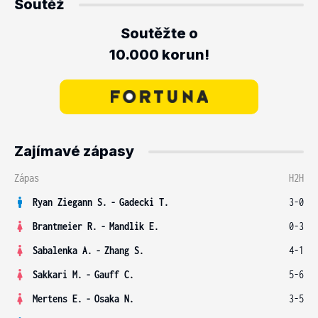
Soutěž
Soutěžte o
10.000 korun!
Zajímavé zápasy
Zápas
H2H
Ryan Ziegann S.
-
Gadecki T.
3-0
Brantmeier R.
-
Mandlik E.
0-3
Sabalenka A.
-
Zhang S.
4-1
Sakkari M.
-
Gauff C.
5-6
Mertens E.
-
Osaka N.
3-5