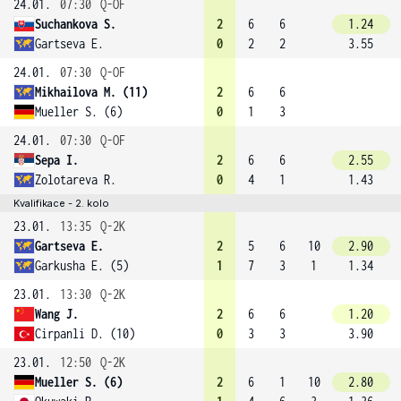
24.01.
07:30
Q-OF
Suchankova S.
2
6
6
1.24
Gartseva E.
0
2
2
3.55
24.01.
07:30
Q-OF
Mikhailova M. (11)
2
6
6
Mueller S. (6)
0
1
3
24.01.
07:30
Q-OF
Sepa I.
2
6
6
2.55
Zolotareva R.
0
4
1
1.43
Kvalifikace - 2. kolo
23.01.
13:35
Q-2K
Gartseva E.
2
5
6
10
2.90
Garkusha E. (5)
1
7
3
1
1.34
23.01.
13:30
Q-2K
Wang J.
2
6
6
1.20
Cirpanli D. (10)
0
3
3
3.90
23.01.
12:50
Q-2K
Mueller S. (6)
2
6
1
10
2.80