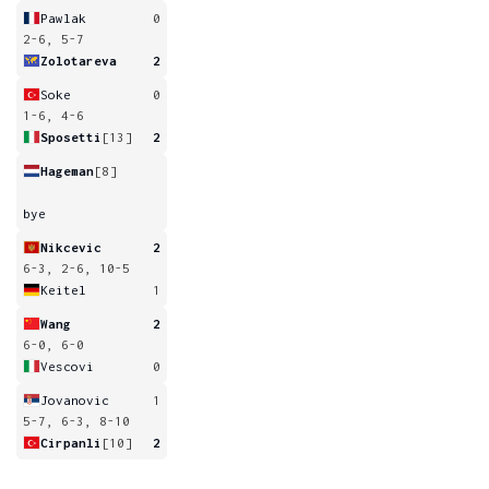
Pawlak
0
2-6, 5-7
Zolotareva
2
Soke
0
1-6, 4-6
Sposetti
[13]
2
Hageman
[8]
bye
Nikcevic
2
6-3, 2-6, 10-5
Keitel
1
Wang
2
6-0, 6-0
Vescovi
0
Jovanovic
1
5-7, 6-3, 8-10
Cirpanli
[10]
2