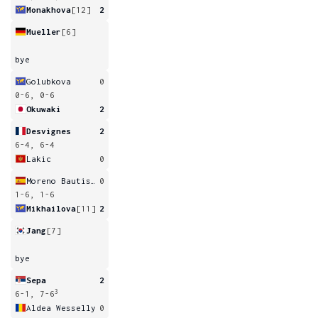
Monakhova
[12]
2
Mueller
[6]
bye
Golubkova
0
0-6, 0-6
Okuwaki
2
Desvignes
2
6-4, 6-4
Lakic
0
Moreno Bautista
0
1-6, 1-6
Mikhailova
[11]
2
Jang
[7]
bye
Sepa
2
3
6-1, 7-6
Aldea Wesselly
0