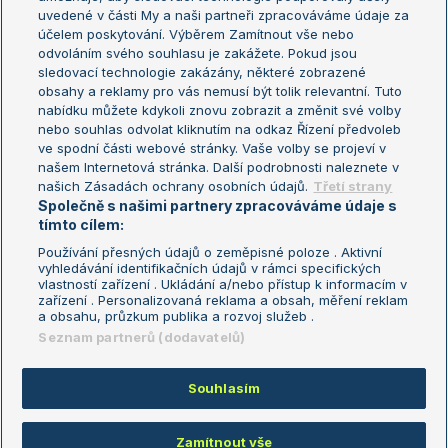
uvedené v části My a naši partneři zpracováváme údaje za
US Open
účelem poskytování. Výběrem Zamítnout vše nebo
odvoláním svého souhlasu je zakážete. Pokud jsou
Turnaj mistrů
sledovací technologie zakázány, některé zobrazené
Turnaj mistryň
obsahy a reklamy pro vás nemusí být tolik relevantní. Tuto
Aktualní trendy
nabídku můžete kdykoli znovu zobrazit a změnit své volby
nebo souhlas odvolat kliknutím na odkaz Řízení předvoleb
ve spodní části webové stránky. Vaše volby se projeví v
Fotbalové přestupy
našem Internetová stránka. Další podrobnosti naleznete v
Livesport Daily
našich Zásadách ochrany osobních údajů.
Třetí strany
Společně s našimi partnery zpracováváme údaje s
LS Prague Open
tímto cílem:
Používání přesných údajů o zeměpisné poloze . Aktivní
vyhledávání identifikačních údajů v rámci specifických
vlastností zařízení . Ukládání a/nebo přístup k informacím v
Podmínky užití
Nastavení soukromí
zařízení . Personalizovaná reklama a obsah, měření reklam
GDPR a žurnalistika
Reklama
a obsahu, průzkum publika a rozvoj služeb .
Informace o zpracování osobních
Kontakt
Seznam partnerů (dodavatelů)
údajů
Tiráž
Souhlasím
Copyright © 2008-2026 TenisPortal.cz. Využíváme zpravodajství ČTK.
Zamítnout vše