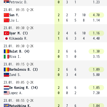
Petrovic D.
0
3
1
1.23
23.01.
09:35
Q-2K
Sun Y.
2
2
7
10
4.70
Liu L.
1
6
5
8
1.14
23.01.
09:30
Q-2K
Uyar M. (1)
2
4
6
10
1.16
Kikawada R.
1
6
3
4
4.40
23.01.
09:30
Q-2K
Bulat B. (4)
2
6
6
1.30
Riva I.
0
1
0
3.15
23.01.
09:15
Q-2K
Barbulescu B. (3)
2
6
6
1.09
Zund S.
0
3
4
5.80
23.01.
09:05
Q-2K
De Koning R. (14)
2
6
6
1.05
Lopez A.
0
0
2
7.20
23.01.
08:55
Q-2K
Matushkina K.
2
7
6
1.04