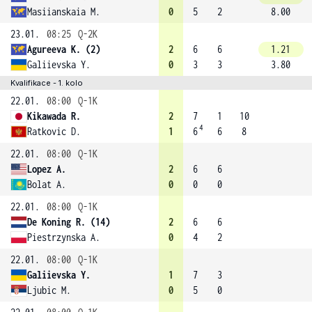
Masiianskaia M.
0
5
2
8.00
23.01.
08:25
Q-2K
Agureeva K. (2)
2
6
6
1.21
Galiievska Y.
0
3
3
3.80
Kvalifikace - 1. kolo
22.01.
08:00
Q-1K
Kikawada R.
2
7
1
10
4
Ratkovic D.
1
6
6
8
22.01.
08:00
Q-1K
Lopez A.
2
6
6
Bolat A.
0
0
0
22.01.
08:00
Q-1K
De Koning R. (14)
2
6
6
Piestrzynska A.
0
4
2
22.01.
08:00
Q-1K
Galiievska Y.
1
7
3
Ljubic M.
0
5
0