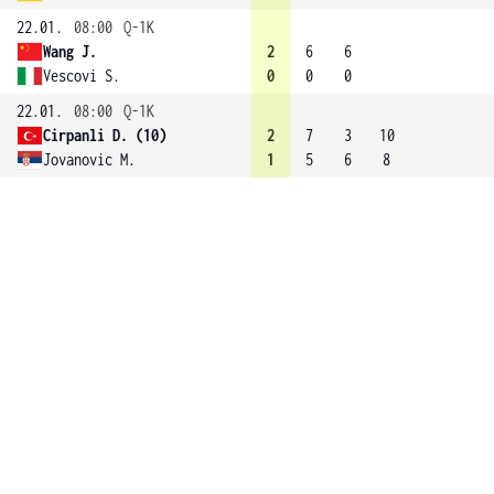
22.01.
08:00
Q-1K
Wang J.
2
6
6
Vescovi S.
0
0
0
22.01.
08:00
Q-1K
Cirpanli D. (10)
2
7
3
10
Jovanovic M.
1
5
6
8