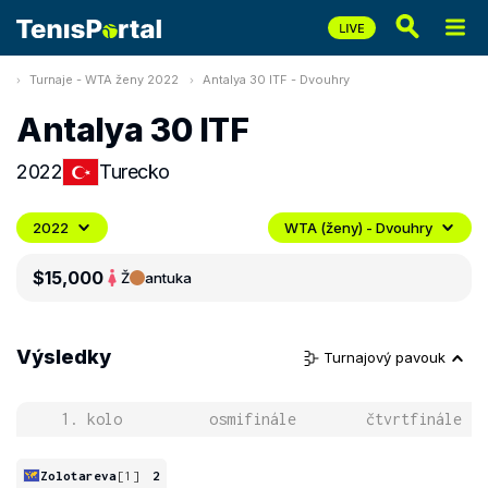
Turnaje - WTA ženy 2022
Antalya 30 ITF - Dvouhry
Antalya 30 ITF
2022
Turecko
2022
WTA (ženy) - Dvouhry
$15,000
Ž
antuka
Výsledky
Turnajový pavouk
1. kolo
osmifinále
čtvrtfinále
Zolotareva
[1]
2