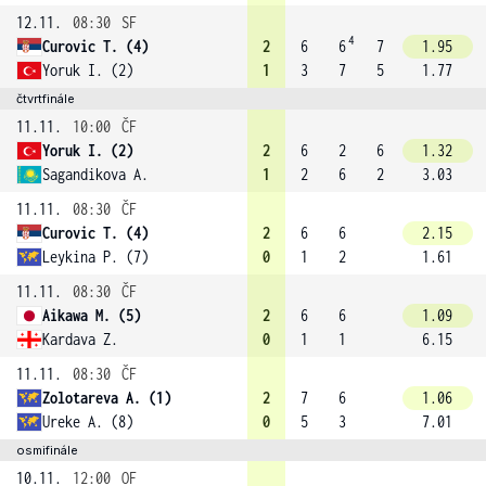
12.11.
08:30
SF
4
Curovic T. (4)
2
6
6
7
1.95
Yoruk I. (2)
1
3
7
5
1.77
čtvrtfinále
11.11.
10:00
ČF
Yoruk I. (2)
2
6
2
6
1.32
Sagandikova A.
1
2
6
2
3.03
11.11.
08:30
ČF
Curovic T. (4)
2
6
6
2.15
Leykina P. (7)
0
1
2
1.61
11.11.
08:30
ČF
Aikawa M. (5)
2
6
6
1.09
Kardava Z.
0
1
1
6.15
11.11.
08:30
ČF
Zolotareva A. (1)
2
7
6
1.06
Ureke A. (8)
0
5
3
7.01
osmifinále
10.11.
12:00
OF