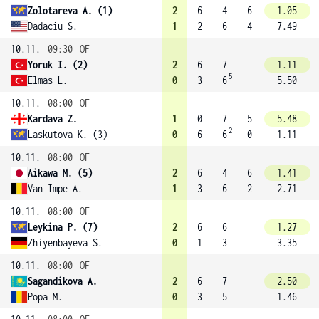
Zolotareva A. (1)
2
6
4
6
1.05
Dadaciu S.
1
2
6
4
7.49
10.11.
09:30
OF
Yoruk I. (2)
2
6
7
1.11
5
Elmas L.
0
3
6
5.50
10.11.
08:00
OF
Kardava Z.
1
0
7
5
5.48
2
Laskutova K. (3)
0
6
6
0
1.11
10.11.
08:00
OF
Aikawa M. (5)
2
6
4
6
1.41
Van Impe A.
1
3
6
2
2.71
10.11.
08:00
OF
Leykina P. (7)
2
6
6
1.27
Zhiyenbayeva S.
0
1
3
3.35
10.11.
08:00
OF
Sagandikova A.
2
6
7
2.50
Popa M.
0
3
5
1.46