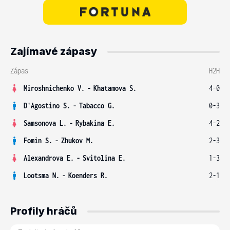
Zajímavé zápasy
Zápas
H2H
Miroshnichenko V.
-
Khatamova S.
4-0
D'Agostino S.
-
Tabacco G.
0-3
Samsonova L.
-
Rybakina E.
4-2
Fomin S.
-
Zhukov M.
2-3
Alexandrova E.
-
Svitolina E.
1-3
Lootsma N.
-
Koenders R.
2-1
Profily hráčů