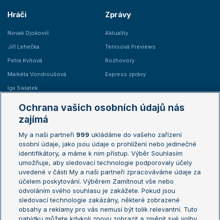
Hráči
Zprávy
Novak Djokovič
Aktuality
Jiří Lehečka
Tenisová Previews
Petra Kvitová
Rozhovory
Markéta Vondroušová
Express zprávy
Iga Swiatek
Marie Bouzková
Ochrana vašich osobních údajů nás
Žebříčky
Kalendář turnajů
zajímá
My a naši partneři
999
ukládáme do vašeho zařízení
Žebříček ATP (muži)
Australian Open
osobní údaje, jako jsou údaje o prohlížení nebo jedinečné
Žebříček WTA (ženy)
French Open
identifikátory, a máme k nim přístup. Výběr Souhlasím
umožňuje, aby sledovací technologie podporovaly účely
Sázkařský žebříček
Wimbledon
uvedené v části My a naši partneři zpracováváme údaje za
US Open
účelem poskytování. Výběrem Zamítnout vše nebo
odvoláním svého souhlasu je zakážete. Pokud jsou
Turnaj mistrů
sledovací technologie zakázány, některé zobrazené
Turnaj mistryň
obsahy a reklamy pro vás nemusí být tolik relevantní. Tuto
Aktualní trendy
nabídku můžete kdykoli znovu zobrazit a změnit své volby