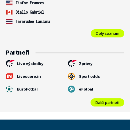
Tiafoe Frances
Diallo Gabriel
Tararudee Lanlana
Celý seznam
Partneři
Live výsledky
Zprávy
Livescore.in
Sport odds
EuroFotbal
eFotbal
Další partneři