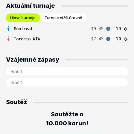
Aktuální turnaje
Hlavní turnaje
Turnaje nižší úrovně
Montreal
$9.4M
10
Toronto WTA
$7.4M
10
Vzájemné zápasy
Soutěž
Soutěžte o
10.000 korun!