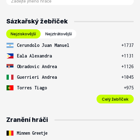
Sázkařský žebříček
Nejziskovější
Nejztrátovější
Cerundolo Juan Manuel
+1737
Eala Alexandra
+1131
Obradovic Andrea
+1126
Guerrieri Andrea
+1045
Torres Tiago
+975
Celý žebříček
Zranění hráči
Minnen Greetje