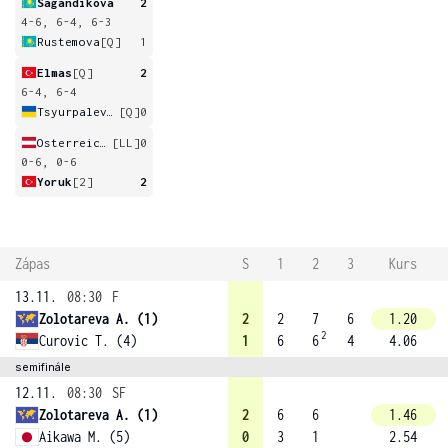
Sagandikova
2
4-6, 6-4, 6-3
Rustemova
[Q]
1
Elmas
[Q]
2
6-4, 6-4
Tsyurpalevych
[Q]
0
Osterreicher
[LL]
0
0-6, 0-6
Yoruk
[2]
2
Zápas
S
1
2
3
Kurs
13.11.
08:30
F
Zolotareva A. (1)
2
2
7
6
1.20
2
Curovic T. (4)
1
6
6
4
4.06
semifinále
12.11.
08:30
SF
Zolotareva A. (1)
2
6
6
1.46
Aikawa M. (5)
0
3
1
2.54