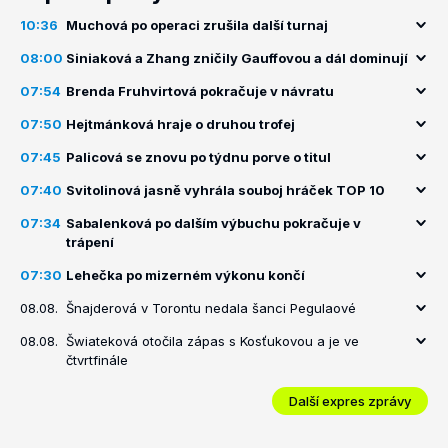
10:36
Muchová po operaci zrušila další turnaj
08:00
Siniaková a Zhang zničily Gauffovou a dál dominují
07:54
Brenda Fruhvirtová pokračuje v návratu
07:50
Hejtmánková hraje o druhou trofej
07:45
Palicová se znovu po týdnu porve o titul
07:40
Svitolinová jasně vyhrála souboj hráček TOP 10
07:34
Sabalenková po dalším výbuchu pokračuje v
trápení
07:30
Lehečka po mizerném výkonu končí
08.08.
Šnajderová v Torontu nedala šanci Pegulaové
08.08.
Šwiateková otočila zápas s Kosťukovou a je ve
čtvrtfinále
Další expres zprávy