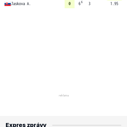
6
Jaskova A.
0
6
3
1.95
Expres zprávy