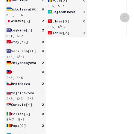
Popa
[Q]
0
3-6, 5-7
Sobolieva
[WC]
0
Sagandikova
2
0-6, 1-6
Aikawa
[5]
2
Elmas
[Q]
0
5
3-6, 6
-7
Leykina
[7]
2
Yoruk
[2]
2
6-1, 6-2
Atay
[WC]
0
Garkusha
[LL]
0
4
1-6, 6
-7
Zhiyenbayeva
2
Li
0
2-6, 3-6
Hrdinkova
2
Vojcinakova
1
2-6, 6-3, 2-6
Curovic
[4]
2
Meliss
[6]
0
5
6
-7, 5-7
Popa
[Q]
2