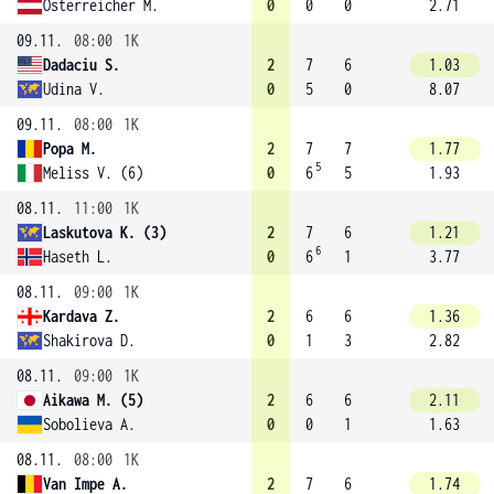
Osterreicher M.
0
0
0
2.71
09.11.
08:00
1K
Dadaciu S.
2
7
6
1.03
Udina V.
0
5
0
8.07
09.11.
08:00
1K
Popa M.
2
7
7
1.77
5
Meliss V. (6)
0
6
5
1.93
08.11.
11:00
1K
Laskutova K. (3)
2
7
6
1.21
6
Haseth L.
0
6
1
3.77
08.11.
09:00
1K
Kardava Z.
2
6
6
1.36
Shakirova D.
0
1
3
2.82
08.11.
09:00
1K
Aikawa M. (5)
2
6
6
2.11
Sobolieva A.
0
0
1
1.63
08.11.
08:00
1K
Van Impe A.
2
7
6
1.74