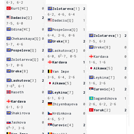
6-3, 6-2
Kurt
[WC]
0
Zolotareva
[1]
2
6-2, 4-6, 6-4
Dadaciu
[Q]
2
Dadaciu
[Q]
1
7-5, 6-0
Udina
[WC]
0
Pospelova
[Q]
1
6-4, 2-6, 0-6
Zolotareva
[1]
2
Chekanskaya
[Q]
0
Ureke
[8]
2
7-5, 6-3
5-7, 4-6
Ureke
[8]
0
Pospelova
[Q]
2
Laskutova
[3]
0
2
6-0, 6
-7, 0-5
Kardava
0
Zolotareva
[Q]
0
Kardava
1
1-6, 1-6
5-7, 0-6
Aikawa
[5]
2
Ureke
[8]
2
Van Impe
1
3-6, 6-4, 2-6
Leykina
[7]
0
Laskutova
[3]
2
Aikawa
[5]
2
1-6, 2-6
6
7-6
, 6-1
Curovic
[4]
2
Haseth
0
Leykina
[7]
2
6
6-1, 6-3
Sagandikova
1
Kardava
2
Zhiyenbayeva
0
2-6, 6-2, 2-6
6-1, 6-3
Yoruk
[2]
2
Shakirova
0
Hrdinkova
0
6
4-6, 5-7
Jaskova
0
Curovic
[4]
2
6
6
-7, 3-6
Van Impe
2