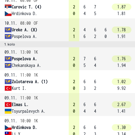
10.11.
08:00
OF
Curovic T. (4)
2
6
7
1.87
Hrdinkova D.
0
4
5
1.81
10.11.
08:00
OF
Ureke A. (8)
2
4
6
6
1.78
Pospelova A.
1
6
2
0
1.91
1. kolo
09.11.
13:00
1K
Pospelova A.
2
7
6
1.76
Chekanskaya A.
0
5
4
1.94
09.11.
11:00
1K
Zolotareva A. (1)
2
6
6
1.02
Kurt I.
0
3
2
9.92
09.11.
11:00
1K
Elmas L.
2
6
6
2.67
Tsyurpalevych A.
0
4
4
1.41
09.11.
10:00
1K
Hrdinkova D.
2
6
6
1.30
Li Y.
0
2
3
3.14