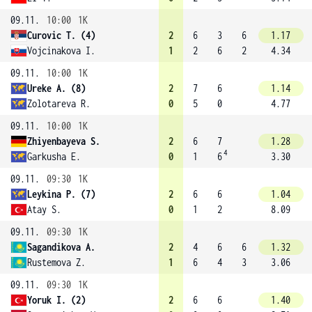
09.11.
10:00
1K
Curovic T. (4)
2
6
3
6
1.17
Vojcinakova I.
1
2
6
2
4.34
09.11.
10:00
1K
Ureke A. (8)
2
7
6
1.14
Zolotareva R.
0
5
0
4.77
09.11.
10:00
1K
Zhiyenbayeva S.
2
6
7
1.28
4
Garkusha E.
0
1
6
3.30
09.11.
09:30
1K
Leykina P. (7)
2
6
6
1.04
Atay S.
0
1
2
8.09
09.11.
09:30
1K
Sagandikova A.
2
4
6
6
1.32
Rustemova Z.
1
6
4
3
3.06
09.11.
09:30
1K
Yoruk I. (2)
2
6
6
1.40