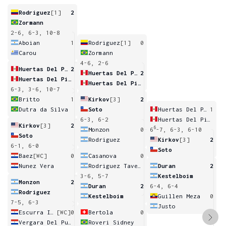
Rodriguez
[1]
2
Zormann
2-6, 6-3, 10-8
Aboian
1
Rodriguez
[1]
0
Carou
Zormann
4-6, 2-6
Huertas Del Pino
2
Huertas Del Pino
2
Huertas Del Pino
Huertas Del Pino
6-3, 3-6, 10-7
Britto
1
Kirkov
[3]
2
Dutra da Silva
Soto
Huertas Del Pino
1
6-3, 6-2
Huertas Del Pino
Kirkov
[3]
2
6
Monzon
0
6
-7, 6-3, 6-10
Soto
Rodriguez
Kirkov
[3]
2
6-1, 6-0
Soto
Baez
[WC]
0
Casanova
0
Nunez Vera
Rodriguez Taverna
Duran
2
3-6, 5-7
Kestelboim
Monzon
2
Duran
2
6-4, 6-4
Rodriguez
Kestelboim
Guillen Meza
0
7-5, 6-3
Justo
Escurra Isnardi
[WC]
0
Bertola
0
Vergara Del Puerto
Roveri Sidney