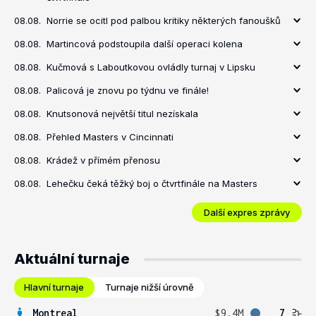
08.08.
Norrie se ocitl pod palbou kritiky některých fanoušků
08.08.
Martincová podstoupila další operaci kolena
08.08.
Kučmová s Laboutkovou ovládly turnaj v Lipsku
08.08.
Palicová je znovu po týdnu ve finále!
08.08.
Knutsonová největší titul nezískala
08.08.
Přehled Masters v Cincinnati
08.08.
Krádež v přímém přenosu
08.08.
Lehečku čeká těžký boj o čtvrtfinále na Masters
Další expres zprávy
Aktuální turnaje
Hlavní turnaje
Turnaje nižší úrovně
Montreal
$9.4M
7