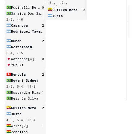
3
6
6
-7, 6
-7
Pucinelli De Almeida
0
Guillen Meza
2
Saraiva Dos Santos
Justo
2-6, 4-6
6
Casanova
2
Rodriguez Taverna
Duran
2
Kestelboim
6-4, 7-5
Watanabe
[4]
0
Yuzuki
Bertola
2
Roveri Sidney
2-6, 6-4, 11-9
Boscardin Dias
1
Reis Da Silva
Guillen Meza
2
Justo
4-6, 6-4, 10-4
Arias
[2]
1
Zeballos