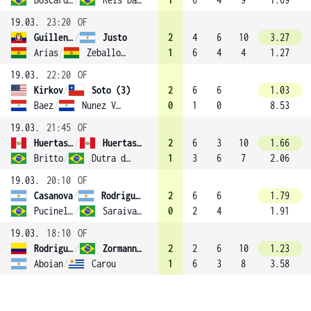
19.03.
23:20
OF
Guillen Meza
/
Justo
2
4
6
10
3.27
Arias
/
Zeballos (2)
1
6
4
4
1.27
19.03.
22:20
OF
Kirkov
/
Soto (3)
2
6
6
1.03
Baez
/
Nunez Vera
0
1
0
8.53
19.03.
21:45
OF
Huertas Del Pino
/
Huertas Del Pino
2
6
3
10
1.66
Britto
/
Dutra da Silva
1
3
6
7
2.06
19.03.
20:10
OF
Casanova
/
Rodriguez Taverna
2
6
6
1.79
Pucinelli De Almeida
/
Saraiva Dos Santos
0
2
4
1.91
19.03.
18:10
OF
Rodriguez
/
Zormann (1)
2
2
6
10
1.23
Aboian
/
Carou
1
6
3
8
3.58