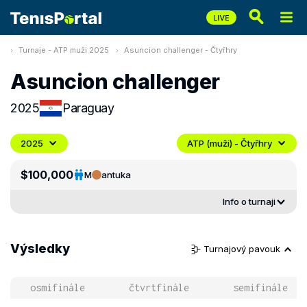
Turnaje - ATP muži 2025
Asuncion challenger - Čtyřhry
Asuncion challenger
2025
Paraguay
2025
ATP (muži) - Čtyřhry
$100,000
M
antuka
Info o turnaji
Výsledky
Turnajový pavouk
osmifinále
čtvrtfinále
semifinále