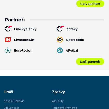
Celý seznam
Partneři
Live výsledky
Zprávy
Livescore.in
Sport odds
EuroFotbal
eFotbal
Další partneři
Hráči
Zprávy
Novak Djokovič
Aktuality
Jiří Lehečka
Tenisová Previews