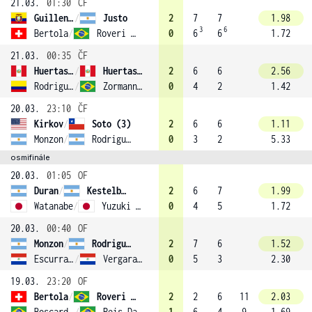
21.03.
01:30
ČF
Guillen Meza
/
Justo
2
7
7
1.98
3
6
Bertola
/
Roveri Sidney
0
6
6
1.72
21.03.
00:35
ČF
Huertas Del Pino
/
Huertas Del Pino
2
6
6
2.56
Rodriguez
/
Zormann (1)
0
4
2
1.42
20.03.
23:10
ČF
Kirkov
/
Soto (3)
2
6
6
1.11
Monzon
/
Rodriguez
0
3
2
5.33
osmifinále
20.03.
01:05
OF
Duran
/
Kestelboim
2
6
7
1.99
Watanabe
/
Yuzuki (4)
0
4
5
1.72
20.03.
00:40
OF
Monzon
/
Rodriguez
2
7
6
1.52
Escurra Isnardi
/
Vergara Del Puerto
0
5
3
2.30
19.03.
23:20
OF
Bertola
/
Roveri Sidney
2
2
6
11
2.03
Boscardin Dias
/
Reis Da Silva
1
6
4
9
1.69