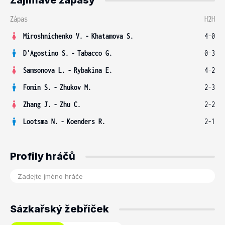
Zajímavé zápasy
Zápas
H2H
Miroshnichenko V.
-
Khatamova S.
4-0
D'Agostino S.
-
Tabacco G.
0-3
Samsonova L.
-
Rybakina E.
4-2
Fomin S.
-
Zhukov M.
2-3
Zhang J.
-
Zhu C.
2-2
Lootsma N.
-
Koenders R.
2-1
Profily hráčů
Sázkařský žebříček