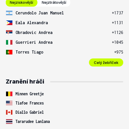
Nejziskovější
Nejztrátovější
Cerundolo Juan Manuel
+1737
Eala Alexandra
+1131
Obradovic Andrea
+1126
Guerrieri Andrea
+1045
Torres Tiago
+975
Celý žebříček
Zranění hráči
Minnen Greetje
Tiafoe Frances
Diallo Gabriel
Tararudee Lanlana