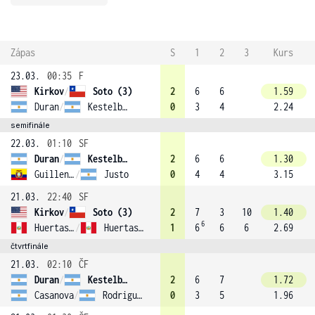
Zápas
S
1
2
3
Kurs
23.03.
00:35
F
Kirkov
/
Soto (3)
2
6
6
1.59
Duran
/
Kestelboim
0
3
4
2.24
semifinále
22.03.
01:10
SF
Duran
/
Kestelboim
2
6
6
1.30
Guillen Meza
/
Justo
0
4
4
3.15
21.03.
22:40
SF
Kirkov
/
Soto (3)
2
7
3
10
1.40
6
Huertas Del Pino
/
Huertas Del Pino
1
6
6
6
2.69
čtvrtfinále
21.03.
02:10
ČF
Duran
/
Kestelboim
2
6
7
1.72
Casanova
/
Rodriguez Taverna
0
3
5
1.96