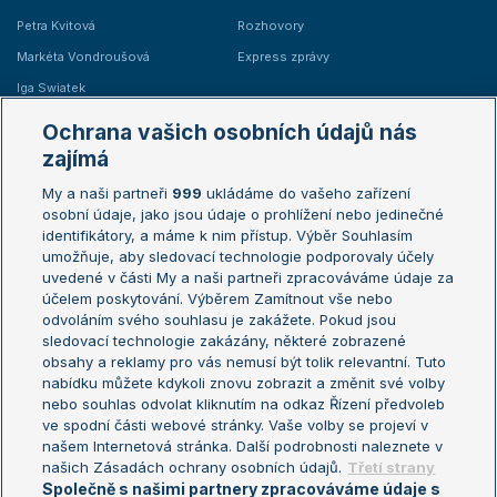
Petra Kvitová
Rozhovory
Markéta Vondroušová
Express zprávy
Iga Swiatek
Marie Bouzková
Ochrana vašich osobních údajů nás
Žebříčky
Kalendář turnajů
zajímá
My a naši partneři
999
ukládáme do vašeho zařízení
Žebříček ATP (muži)
Australian Open
osobní údaje, jako jsou údaje o prohlížení nebo jedinečné
Žebříček WTA (ženy)
French Open
identifikátory, a máme k nim přístup. Výběr Souhlasím
umožňuje, aby sledovací technologie podporovaly účely
Sázkařský žebříček
Wimbledon
uvedené v části My a naši partneři zpracováváme údaje za
US Open
účelem poskytování. Výběrem Zamítnout vše nebo
odvoláním svého souhlasu je zakážete. Pokud jsou
Turnaj mistrů
sledovací technologie zakázány, některé zobrazené
Turnaj mistryň
obsahy a reklamy pro vás nemusí být tolik relevantní. Tuto
Aktualní trendy
nabídku můžete kdykoli znovu zobrazit a změnit své volby
nebo souhlas odvolat kliknutím na odkaz Řízení předvoleb
ve spodní části webové stránky. Vaše volby se projeví v
Fotbalové přestupy
našem Internetová stránka. Další podrobnosti naleznete v
Livesport Daily
našich Zásadách ochrany osobních údajů.
Třetí strany
Společně s našimi partnery zpracováváme údaje s
LS Prague Open